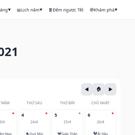
háng
📖
Lịch năm
🧧
Đếm ngược Tết
🧭
Khám phá
▼
▼
▼
021
 NĂM
THỨ SÁU
THỨ BẢY
CHỦ NHẬT
4
5
6
3/4
24/4
25/4
26/4
🐐
🐒
🐓
âm Ngọ
Quý Mùi
Giáp Thân
Ất Dậu