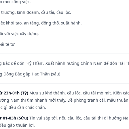
o mọi công việc.
 trương, kinh doanh, cầu tài, cầu lộc.
việc khởi tạo, an táng, động thổ, xuất hành.
ối với việc xây dựng.
ái tế tự.
 Bắc để đón 'Hỷ Thần'. Xuất hành hướng Chính Nam để đón 'Tài T
g Đông Bắc gặp Hạc Thần (xấu)
ừ 23h-01h (Tý)
Mưu sự khó thành, cầu lộc, cầu tài mờ mịt. Kiện cáo
hướng Nam thì tìm nhanh mới thấy. Đề phòng tranh cãi, mâu thuẫn
ệc gì đều cần chắc chắn.
ừ 01-03h (Sửu)
Tin vui sắp tới, nếu cầu lộc, cầu tài thì đi hướng 
đều gặp thuận lợi.