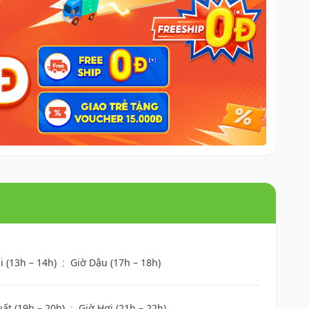
i (13h – 14h)
;
Giờ Dậu (17h – 18h)
uất (19h – 20h)
;
Giờ Hợi (21h – 22h)