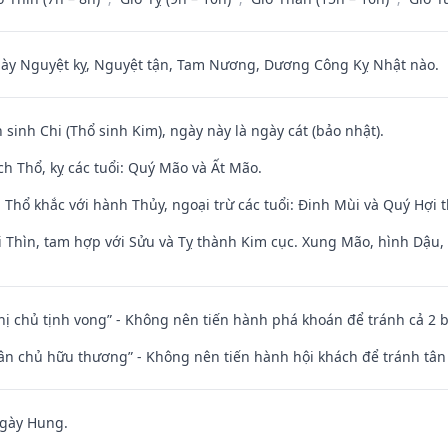
 Nguyệt kỵ, Nguyệt tận, Tam Nương, Dương Công Kỵ Nhật nào.
 sinh Chi (Thổ sinh Kim), ngày này là ngày cát (bảo nhật).
h Thổ, kỵ các tuổi: Quý Mão và Ất Mão.
 Thổ khắc với hành Thủy, ngoại trừ các tuổi: Đinh Mùi và Quý Hợi
 Thìn, tam hợp với Sửu và Tỵ thành Kim cục. Xung Mão, hình Dậu, h
nhị chủ tịnh vong” - Không nên tiến hành phá khoán để tránh cả 2
 tân chủ hữu thương” - Không nên tiến hành hội khách để tránh tân
ngày Hung.