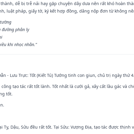
 thành, dễ bị trễ nải hay gặp chuyện dây dưa nên rất khó hoàn th
ính, luật pháp, giấy tờ, ký kết hợp đồng, dâng nộp đơn từ không nên
 tường
a đường phân ly
hi
iều khi nhọc nhằn.”
ẫn - Lưu Trực: Tốt (Kiết Tú) Tướng tinh con giun, chủ trị ngày thứ 4
i công tạo tác rất tốt lành. Tốt nhất là cưới gả, xây cất lầu gác và
ng tốt.
ền.
i Tỵ, Dậu, Sửu đều rất tốt. Tại Sửu: Vượng Địa, tạo tác được thịnh