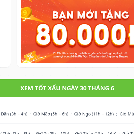
XEM TỐT XẤU NGÀY 30 THÁNG 6
 Dần (3h – 4h)
;
Giờ Mão (5h – 6h)
;
Giờ Ngọ (11h – 12h)
;
Giờ Mù
ờ Thìn (7h – 8h)
;
Giờ Tỵ (9h – 10h)
;
Giờ Thân (15h – 16h)
;
Giờ T