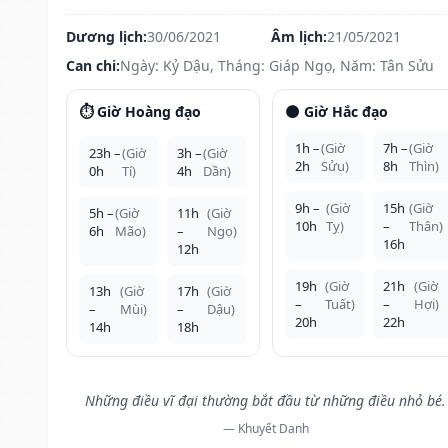
Dương lịch:
30/06/2021
Âm lịch:
21/05/2021
Can chi:
Ngày: Kỷ Dậu, Tháng: Giáp Ngọ, Năm: Tân Sửu
⏱️ Giờ Hoàng đạo
🌑 Giờ Hắc đạo
1h –
(Giờ
7h –
(Giờ
23h –
(Giờ
3h –
(Giờ
2h
Sửu)
8h
Thìn)
0h
Tí)
4h
Dần)
9h –
(Giờ
15h
(Giờ
5h –
(Giờ
11h
(Giờ
10h
Tỵ)
–
Thân)
6h
Mão)
–
Ngọ)
16h
12h
19h
(Giờ
21h
(Giờ
13h
(Giờ
17h
(Giờ
–
Tuất)
–
Hợi)
–
Mùi)
–
Dậu)
20h
22h
14h
18h
Những điều vĩ đại thường bắt đầu từ những điều nhỏ bé.
— Khuyết Danh