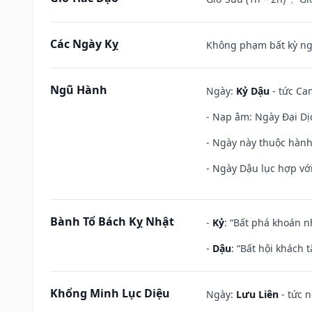
Các Ngày Kỵ
Không phạm bất kỳ ngày
Ngũ Hành
Ngày:
Kỷ Dậu
- tức Can
- Nạp âm: Ngày Đại Dịc
- Ngày này thuộc hành
- Ngày Dậu lục hợp với
Bành Tổ Bách Kỵ Nhật
-
Kỷ
: “Bất phá khoán 
-
Dậu
: “Bất hội khách
Khổng Minh Lục Diệu
Ngày:
Lưu Liên
- tức 