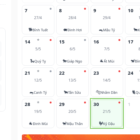
7
8
9
10
27/4
28/4
29/4
🐕
🐖
🐀
🐂
Bính Tuất
Đinh Hợi
Mậu Tý
K
⭐
14
15
16
17
5/5
6/5
7/5
🐍
🐎
🐐
🐒
Quý Tỵ
Giáp Ngọ
Ất Mùi
Bí
⭐
21
22
23
24
12/5
13/5
14/5
1
🐀
🐂
🐅
🐈
Canh Tý
Tân Sửu
Nhâm Dần
Qu
⭐
28
29
30
1
19/5
20/5
21/5
🐐
🐒
🐓
Đinh Mùi
Mậu Thân
Kỷ Dậu