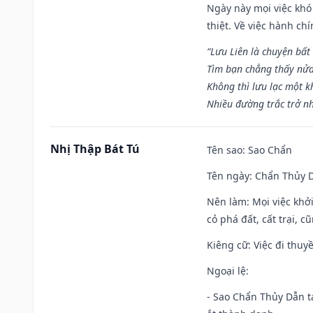
Ngày này mọi việc khó
thiệt. Về việc hành ch
“Lưu Liên là chuyện bất
Tìm bạn chẳng thấy nử
Không thì lưu lạc một k
Nhiều đường trắc trở nh
Nhị Thập Bát Tú
Tên sao
: Sao Chẩn
Tên ngày
: Chẩn Thủy D
Nên làm
: Mọi việc khở
cỏ phá đất, cất trại, cũ
Kiêng cữ
: Việc đi thuy
Ngoại lệ
:
- Sao Chẩn Thủy Dẫn tạ