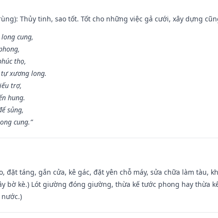
ùng): Thủy tinh, sao tốt. Tốt cho những việc gả cưới, xây dựng cũ
 long cung,
 phong,
phúc thọ,
tự xương long.
iếu trợ,
iến hung.
đế sủng,
long cung.”
o, đặt táng, gắn cửa, kê gác, đặt yên chỗ máy, sửa chữa làm tàu, kh
xây bờ kè.) Lót giường đóng giường, thừa kế tước phong hay thừa k
 nước.)