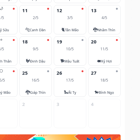
🌙
11
12
13
1/5
2/5
3/5
4/5
🐅
🐈
🐉
ỷ Sửu
Canh Dần
Tân Mão
Nhâm Thìn
⭐
18
19
20
8/5
9/5
10/5
11/5
🐓
🐕
🐖
nh Thân
Đinh Dậu
Mậu Tuất
Kỷ Hợi
🌕
25
26
27
5/5
16/5
17/5
18/5
🐉
🐍
🐎
ý Mão
Giáp Thìn
Ất Tỵ
Bính Ngọ
2
3
4