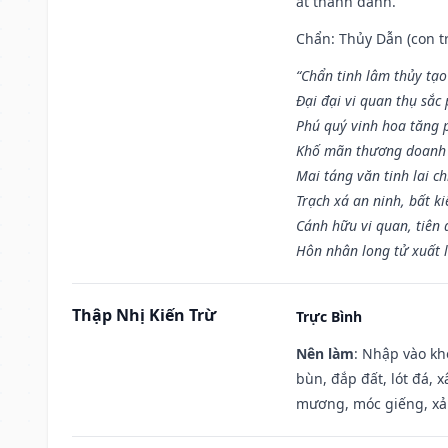
ắt thành danh.
Chẩn: Thủy Dẫn (con tr
“Chẩn tinh lâm thủy tạo
Đại đại vi quan thụ sắc
Phú quý vinh hoa tăng 
Khố mãn thương doanh 
Mai táng văn tinh lai ch
Trạch xá an ninh, bất k
Cánh hữu vi quan, tiên 
Hôn nhân long tử xuất 
Thập Nhị Kiến Trừ
Trực Bình
Nên làm
: Nhập vào kh
bùn, đắp đất, lót đá, 
mương, móc giếng, xả