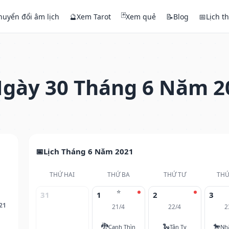
🃏
huyển đổi âm lịch
🔮
Xem Tarot
Xem quẻ
📝
Blog
📅
Lịch t
gày 30 Tháng 6 Năm 2
Lịch Tháng 6 Năm 2021
THỨ HAI
THỨ BA
THỨ TƯ
THỨ
⭐
31
1
2
3
21
21/4
22/4
2
🐉
🐍
🐎
Canh Thìn
Tân Tỵ
Nh