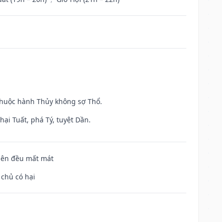
 thuộc hành Thủy không sợ Thổ.
ại Tuất, phá Tý, tuyệt Dần.
 bên đều mất mát
 chủ có hại