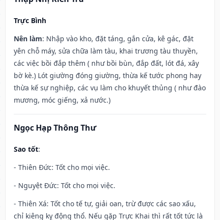
Trực Bình
Nên làm
: Nhập vào kho, đặt táng, gắn cửa, kê gác, đặt
yên chỗ máy, sửa chữa làm tàu, khai trương tàu thuyền,
các việc bồi đắp thêm ( như bồi bùn, đắp đất, lót đá, xây
bờ kè.) Lót giường đóng giường, thừa kế tước phong hay
thừa kế sự nghiệp, các vụ làm cho khuyết thủng ( như đào
mương, móc giếng, xả nước.)
Ngọc Hạp Thông Thư
Sao tốt
:
- Thiên Đức: Tốt cho mọi việc.
- Nguyệt Đức: Tốt cho mọi việc.
- Thiên Xá: Tốt cho tế tự, giải oan, trừ được các sao xấu,
chỉ kiêng kỵ động thổ. Nếu gặp Trực Khai thì rất tốt tức là