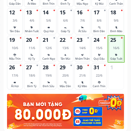
Giáp Dần
Ất Mão
Bính Thìn
Đinh Tỵ
Mậu Ngọ
Kỷ Mùi
Canh Thân
12
13
14
15
16
17
18
3/6
4/6
5/6
6/6
7/6
8/6
9/6
🐓
🐕
🐖
🐀
🐂
🐅
🐈
Tân Dậu
Nhâm Tuất
Quý Hợi
Giáp Tý
Ất Sửu
Bính Dần
Đinh Mão
19
20
21
22
23
24
25
10/6
11/6
12/6
13/6
14/6
15/6
16/6
🐉
🐍
🐎
🐐
🐒
🐓
🐕
Mậu Thìn
Kỷ Tỵ
Canh Ngọ
Tân Mùi
Nhâm Thân
Quý Dậu
Giáp Tuất
26
27
28
29
30
31
1
17/6
18/6
19/6
20/6
21/6
22/6
🐖
🐀
🐂
🐅
🐈
🐉
Ất Hợi
Bính Tý
Đinh Sửu
Mậu Dần
Kỷ Mão
Canh Thìn