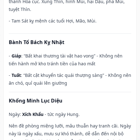
thành Hỏa cục. Xung Thìn, hình Mùi, hại Dậu, phá Mùi,
tuyệt Thìn.
- Tam Sát kỵ mệnh các tuổi Hợi, Mão, Mùi.
Bành Tổ Bách Kỵ Nhật
-
Giáp
: “Bất khai thương tài vật hao vong” - Không nên
tiến hành mở kho tránh tiền của hao mất
-
Tuất
: “Bất cật khuyển tác quái thượng sàng” - Không nên
ăn chó, quỉ quái lên giường
Khổng Minh Lục Diệu
Ngày:
Xích Khẩu
- tức ngày Hung.
Nên đề phòng miệng lưỡi, mâu thuẫn hay tranh cãi. Ngày
này là ngày xấu, mưu sự khó thành, dễ dẫn đến nội bộ