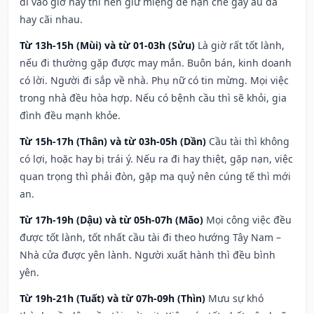
đi vào giờ này thì nên giữ miệng để hạn ché gây ẩu đả
hay cãi nhau.
Từ 13h-15h (Mùi) và từ 01-03h (Sửu)
Là giờ rất tốt lành,
nếu đi thường gặp được may mắn. Buôn bán, kinh doanh
có lời. Người đi sắp về nhà. Phụ nữ có tin mừng. Mọi việc
trong nhà đều hòa hợp. Nếu có bệnh cầu thì sẽ khỏi, gia
đình đều mạnh khỏe.
Từ 15h-17h (Thân) và từ 03h-05h (Dần)
Cầu tài thì không
có lợi, hoặc hay bị trái ý. Nếu ra đi hay thiệt, gặp nạn, việc
quan trọng thì phải đòn, gặp ma quỷ nên cúng tế thì mới
an.
Từ 17h-19h (Dậu) và từ 05h-07h (Mão)
Mọi công việc đều
được tốt lành, tốt nhất cầu tài đi theo hướng Tây Nam –
Nhà cửa được yên lành. Người xuất hành thì đều bình
yên.
Từ 19h-21h (Tuất) và từ 07h-09h (Thìn)
Mưu sự khó