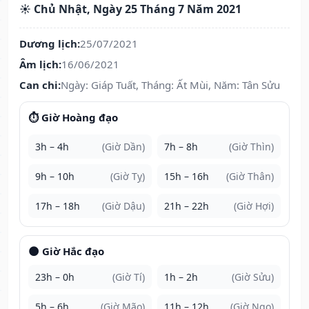
☀️ Chủ Nhật, Ngày 25 Tháng 7 Năm 2021
Dương lịch:
25/07/2021
Âm lịch:
16/06/2021
Can chi:
Ngày: Giáp Tuất, Tháng: Ất Mùi, Năm: Tân Sửu
⏱️ Giờ Hoàng đạo
3h – 4h
(Giờ Dần)
7h – 8h
(Giờ Thìn)
9h – 10h
(Giờ Tỵ)
15h – 16h
(Giờ Thân)
17h – 18h
(Giờ Dậu)
21h – 22h
(Giờ Hợi)
🌑 Giờ Hắc đạo
23h – 0h
(Giờ Tí)
1h – 2h
(Giờ Sửu)
5h – 6h
(Giờ Mão)
11h – 12h
(Giờ Ngọ)