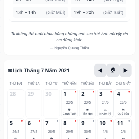
13h – 14h
(Giờ Mùi)
19h – 20h
(Giờ Tuất)
Ta không thể nuôi nhau bằng những ánh sao trời. Anh nói vậy xin
em đừng khóc.
— Nguyễn Quang Thiều
Lịch Tháng 7 Năm 2021
THỨ HAI
THỨ BA
THỨ TƯ
THỨ NĂM
THỨ SÁU
THỨ BẢY
CHỦ NHẬT
28
29
30
1
2
3
4
22/5
23/5
24/5
25/5
🐕
🐖
🐀
🐂
Canh Tuất
Tân Hợi
Nhâm Tý
Quý Sửu
5
6
7
8
9
10
11
26/5
27/5
28/5
29/5
30/5
1/6
2/6
🐅
🐈
🐉
🐍
🐎
🐐
🐒