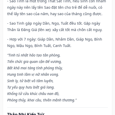
- Sao Tinh là một trong Thất Sát Tinh, nếu sinh con nhằm
ngày này nên lấy tên Sao đặt tên cho trẻ để dễ nuôi, có
thể lấy tên sao của năm, hay sao của tháng cũng được.
- Sao Tinh gặp ngày Dần, Ngọ, Tuất đều tốt. Gặp ngày
Thân là Đăng Giá (lên xe): xây cất tốt mà chôn cất nguy.
- Hợp với 7 ngày: Giáp Dần, Nhâm Dần, Giáp Ngọ, Bính
Ngọ, Mậu Ngọ, Bính Tuất, Canh Tuất.
“Tinh tú nhật hảo tạo tân phòng,
Tiến chức gia quan cận Đế vương,
Bất khả mai táng tính phóng thủy,
Hung tinh lâm vị nữ nhân vong.
Sinh ly, tử biệt vô tâm luyến,
Tự yếu quy hưu biệt giá lang.
Khổng tử cửu khúc châu nan độ,
Phóng thủy, khai câu, thiên mệnh thương.”
Thập Nhị Kiến Trừ