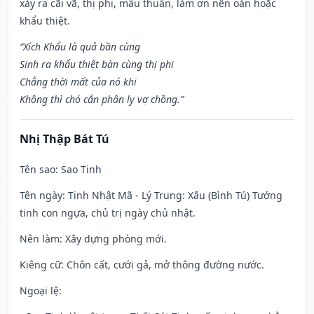
xảy ra cãi vã, thị phi, mâu thuẫn, làm ơn nên oán hoặc
khẩu thiệt.
“Xích Khẩu là quả bần cùng
Sinh ra khẩu thiệt bàn cùng thị phi
Chẳng thời mất của nó khi
Không thì chó cắn phân ly vợ chồng.”
Nhị Thập Bát Tú
Tên sao
: Sao Tinh
Tên ngày
: Tinh Nhật Mã - Lý Trung: Xấu (Bình Tú) Tướng
tinh con ngựa, chủ trị ngày chủ nhật.
Nên làm
: Xây dựng phòng mới.
Kiêng cữ
: Chôn cất, cưới gả, mở thông đường nước.
Ngoại lệ
: