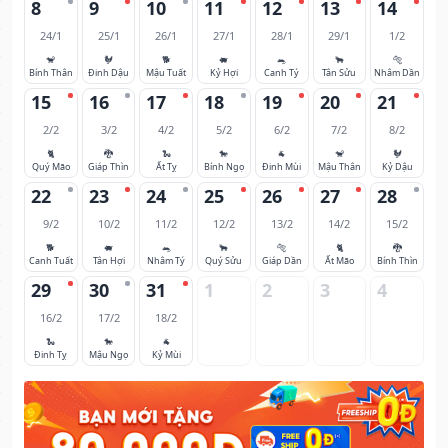
8
9
10
11
12
13
14
24/1
25/1
26/1
27/1
28/1
29/1
1/2
🐒
🐓
🐕
🐖
🐀
🐂
🐅
Bính Thân
Đinh Dậu
Mậu Tuất
Kỷ Hợi
Canh Tý
Tân Sửu
Nhâm Dần
15
16
17
18
19
20
21
2/2
3/2
4/2
5/2
6/2
7/2
8/2
🐈
🐉
🐍
🐎
🐐
🐒
🐓
Quý Mão
Giáp Thìn
Ất Tỵ
Bính Ngọ
Đinh Mùi
Mậu Thân
Kỷ Dậu
22
23
24
25
26
27
28
9/2
10/2
11/2
12/2
13/2
14/2
15/2
🐕
🐖
🐀
🐂
🐅
🐈
🐉
Canh Tuất
Tân Hợi
Nhâm Tý
Quý Sửu
Giáp Dần
Ất Mão
Bính Thìn
29
30
31
1
2
3
4
16/2
17/2
18/2
🐍
🐎
🐐
Đinh Tỵ
Mậu Ngọ
Kỷ Mùi