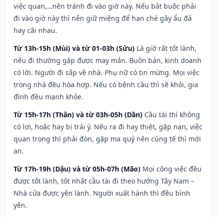
việc quan,…nên tránh đi vào giờ này. Nếu bắt buộc phải
đi vào giờ này thì nên giữ miệng để hạn ché gây ẩu đả
hay cãi nhau.
Từ 13h-15h (Mùi) và từ 01-03h (Sửu)
Là giờ rất tốt lành,
nếu đi thường gặp được may mắn. Buôn bán, kinh doanh
có lời. Người đi sắp về nhà. Phụ nữ có tin mừng. Mọi việc
trong nhà đều hòa hợp. Nếu có bệnh cầu thì sẽ khỏi, gia
đình đều mạnh khỏe.
Từ 15h-17h (Thân) và từ 03h-05h (Dần)
Cầu tài thì không
có lợi, hoặc hay bị trái ý. Nếu ra đi hay thiệt, gặp nạn, việc
quan trọng thì phải đòn, gặp ma quỷ nên cúng tế thì mới
an.
Từ 17h-19h (Dậu) và từ 05h-07h (Mão)
Mọi công việc đều
được tốt lành, tốt nhất cầu tài đi theo hướng Tây Nam –
Nhà cửa được yên lành. Người xuất hành thì đều bình
yên.