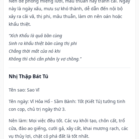
Nên đề phòng miệng lưỡi, mâu thuẫn hay tranh cãi. Ngày
này là ngày xấu, mưu sự khó thành, dễ dẫn đến nội bộ
xảy ra cãi vã, thị phi, mâu thuẫn, làm ơn nên oán hoặc
khẩu thiệt.
“Xích Khẩu là quả bần cùng
Sinh ra khẩu thiệt bàn cùng thị phi
Chẳng thời mất của nó khi
Không thì chó cắn phân ly vợ chồng.”
Nhị Thập Bát Tú
Tên sao
: Sao Vĩ
Tên ngày
: Vĩ Hỏa Hổ - Sầm Bành: Tốt (Kiết Tú) tướng tinh
con cọp, chủ trị ngày thứ 3.
Nên làm
: Mọi việc đều tốt. Các vụ khởi tạo, chôn cất, trổ
cửa, đào ao giếng, cưới gả, xây cất, khai mương rạch, các
vụ thủy lợi, chặt cỏ phá đất là tốt nhất.