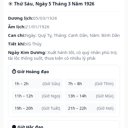
☀️ Thứ Sáu, Ngày 5 Tháng 3 Năm 1926
Dương lịch:
05/03/1926
Âm lịch:
21/01/1926
Can chi:
Ngày: Quý Tỵ, Tháng: Canh Dần, Năm: Bính Dần
Tiết khí:
Vũ Thủy
Ngày Kim Dương:
Xuất hành tốt, có quý nhân phù trợ,
tài lộc thông suốt, thưa kiện có nhiều lý phải
⏱️ Giờ Hoàng đạo
1h – 2h
(Giờ Sửu)
7h – 8h
(Giờ Thìn)
11h – 12h
(Giờ Ngọ)
13h – 14h
(Giờ Mùi)
19h – 20h
(Giờ Tuất)
21h – 22h
(Giờ Hợi)
🌑 Giờ Hắc đạo