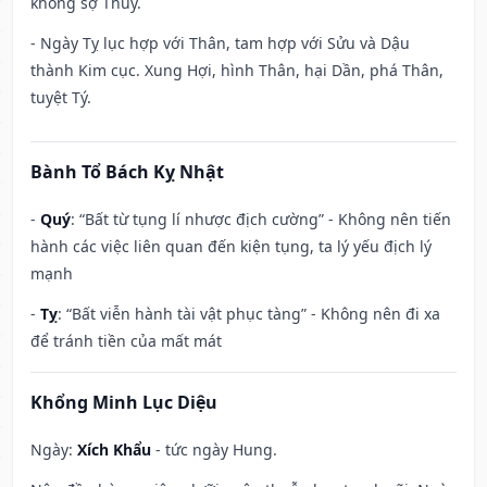
không sợ Thủy.
- Ngày Tỵ lục hợp với Thân, tam hợp với Sửu và Dậu
thành Kim cục. Xung Hợi, hình Thân, hại Dần, phá Thân,
tuyệt Tý.
Bành Tổ Bách Kỵ Nhật
-
Quý
: “Bất từ tụng lí nhược địch cường” - Không nên tiến
hành các việc liên quan đến kiện tụng, ta lý yếu địch lý
mạnh
-
Tỵ
: “Bất viễn hành tài vật phục tàng” - Không nên đi xa
để tránh tiền của mất mát
Khổng Minh Lục Diệu
Ngày:
Xích Khẩu
- tức ngày Hung.