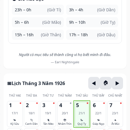
23h – 0h
(Giờ Tí)
3h – 4h
(Giờ Dần)
5h – 6h
(Giờ Mão)
9h – 10h
(Giờ Tỵ)
15h – 16h
(Giờ Thân)
17h – 18h
(Giờ Dậu)
Người có mục tiêu sẽ thành công vì họ biết mình đi đâu.
— Earl Nightingale
Lịch Tháng 3 Năm 1926
THỨ HAI
THỨ BA
THỨ TƯ
THỨ NĂM
THỨ SÁU
THỨ BẢY
CHỦ NHẬT
1
2
3
4
5
6
7
17/1
18/1
19/1
20/1
21/1
22/1
23/1
🐂
🐅
🐈
🐉
🐍
🐎
🐐
Kỷ Sửu
Canh Dần
Tân Mão
Nhâm Thìn
Quý Tỵ
Giáp Ngọ
Ất Mùi