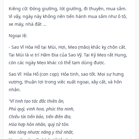
Kiêng cữ
: Đóng giường, lót giường, đi thuyền, mua sắm.
Vì vậy, ngày này không nên tiến hành mua sắm như ô tô,
xe máy, nhà đất ...
Ngoại lệ
:
- Sao Vĩ Hỏa Hổ tại Mùi, Hợi, Mẹo (mão) khắc kỵ chôn cất.
Tại Mùi là vị trí Hãm Địa của Sao Vỹ. Tại Kỷ Mẹo rất Hung,
còn các ngày Mẹo khác có thể tạm dùng được.
Sao Vĩ: Hỏa Hổ (con cọp): Hỏa tinh, sao tốt. Mọi sự hưng
vượng, thuận lợi trong việc xuất ngoại, xây cất, và hôn
nhân.
“Vĩ tinh tạo tác đắc thiên ân,
Phú quý, vinh hoa, phúc thọ ninh,
Chiêu tài tiến bảo, tiến điền địa,
Hòa hợp hôn nhân, quý tử tôn.
Mai táng nhược năng y thử nhật,