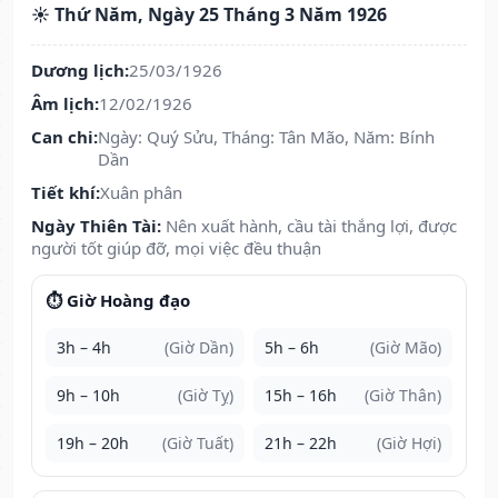
☀️ Thứ Năm, Ngày 25 Tháng 3 Năm 1926
Dương lịch:
25/03/1926
Âm lịch:
12/02/1926
Can chi:
Ngày: Quý Sửu, Tháng: Tân Mão, Năm: Bính
Dần
Tiết khí:
Xuân phân
Ngày Thiên Tài:
Nên xuất hành, cầu tài thắng lợi, được
người tốt giúp đỡ, mọi việc đều thuận
⏱️ Giờ Hoàng đạo
3h – 4h
(Giờ Dần)
5h – 6h
(Giờ Mão)
9h – 10h
(Giờ Tỵ)
15h – 16h
(Giờ Thân)
19h – 20h
(Giờ Tuất)
21h – 22h
(Giờ Hợi)