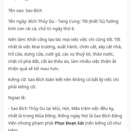
Tên sao
: Sao Bích
Tên ngày
: Bích Thủy Du - Tang Cung: Tốt (Kiết Tú) Tướng
tinh con rái cá, chủ trị ngày thứ 4.
Nên làm
: Khởi công tạo tác mọi việc việc chi cũng tốt. Tốt
nhất là việc khai trương, xuất hành, chôn cất, xây cất nhà,
trổ cửa, dựng cửa, cưới gả, các vụ thuỷ lợi, tháo nước,
chặt cỏ phá đất, cắt áo thêu áo, làm nhiều việc thiện ắt
thiện quả sẽ tới mau hơn.
Kiêng cữ
: Sao Bích toàn kiết nên không có bất kỳ việc chi
phải kiêng cữ.
Ngoại lệ
:
- Sao Bích Thủy Du tại Mùi, Hợi, Mão trăm việc đều kỵ,
nhất là trong Mùa Đông. Riêng ngày Hợi là Sao Bích Đăng
Viên nhưng phạm phải
Phục Đoạn Sát
(nên kiêng cữ như
trên).