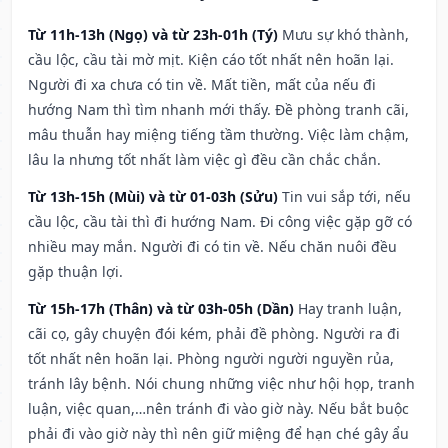
Từ 11h-13h (Ngọ) và từ 23h-01h (Tý)
Mưu sự khó thành,
cầu lộc, cầu tài mờ mịt. Kiện cáo tốt nhất nên hoãn lại.
Người đi xa chưa có tin về. Mất tiền, mất của nếu đi
hướng Nam thì tìm nhanh mới thấy. Đề phòng tranh cãi,
mâu thuẫn hay miệng tiếng tầm thường. Việc làm chậm,
lâu la nhưng tốt nhất làm việc gì đều cần chắc chắn.
Từ 13h-15h (Mùi) và từ 01-03h (Sửu)
Tin vui sắp tới, nếu
cầu lộc, cầu tài thì đi hướng Nam. Đi công việc gặp gỡ có
nhiều may mắn. Người đi có tin về. Nếu chăn nuôi đều
gặp thuận lợi.
Từ 15h-17h (Thân) và từ 03h-05h (Dần)
Hay tranh luận,
cãi cọ, gây chuyện đói kém, phải đề phòng. Người ra đi
tốt nhất nên hoãn lại. Phòng người người nguyền rủa,
tránh lây bệnh. Nói chung những việc như hội họp, tranh
luận, việc quan,…nên tránh đi vào giờ này. Nếu bắt buộc
phải đi vào giờ này thì nên giữ miệng để hạn ché gây ẩu