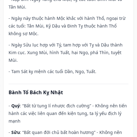
Tân Mùi.
- Ngày này thuộc hành Mộc khắc với hành Thổ, ngoại trừ
các tuổi: Tân Mùi, Kỷ Dậu và Đinh Tỵ thuộc hành Thổ
không sợ Mộc.
- Ngày Sửu lục hợp với Tý, tam hợp với Tỵ và Dậu thành
Kim cục. Xung Mùi, hình Tuất, hại Ngọ, phá Thìn, tuyệt
Mùi.
- Tam Sát kỵ mệnh các tuổi Dần, Ngọ, Tuất.
Bành Tổ Bách Kỵ Nhật
-
Quý
: “Bất từ tụng lí nhược địch cường” - Không nên tiến
hành các việc liên quan đến kiện tụng, ta lý yếu địch lý
mạnh
-
Sửu
: “Bất quan đới chủ bất hoàn hương” - Không nên