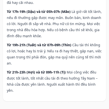
đả hay cãi nhau.
Từ 17h-19h (Dậu) và từ 05h-07h (Mão)
Là giờ rất tốt lành,
nếu đi thường gặp được may mắn. Buôn bán, kinh doanh
có lời. Người đi sắp về nhà. Phụ nữ có tin mừng. Mọi việc
trong nhà đều hòa hợp. Nếu có bệnh cầu thì sẽ khỏi, gia
đình đều mạnh khỏe.
Từ 19h-21h (Tuất) và từ 07h-09h (Thìn)
Cầu tài thì không
có lợi, hoặc hay bị trái ý. Nếu ra đi hay thiệt, gặp nạn, việc
quan trọng thì phải đòn, gặp ma quỷ nên cúng tế thì mới
an.
Từ 21h-23h (Hợi) và từ 09h-11h (Tị)
Mọi công việc đều
được tốt lành, tốt nhất cầu tài đi theo hướng Tây Nam –
Nhà cửa được yên lành. Người xuất hành thì đều bình
yên.