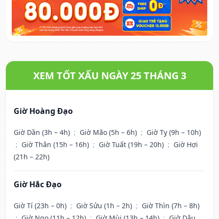
XEM TỐT XẤU NGÀY 25 THÁNG 3
Giờ Hoàng Đạo
Giờ Dần (3h – 4h)
;
Giờ Mão (5h – 6h)
;
Giờ Tỵ (9h – 10h)
;
Giờ Thân (15h – 16h)
;
Giờ Tuất (19h – 20h)
;
Giờ Hợi
(21h – 22h)
Giờ Hắc Đạo
Giờ Tí (23h – 0h)
;
Giờ Sửu (1h – 2h)
;
Giờ Thìn (7h – 8h)
;
Giờ Ngọ (11h – 12h)
;
Giờ Mùi (13h – 14h)
;
Giờ Dậu