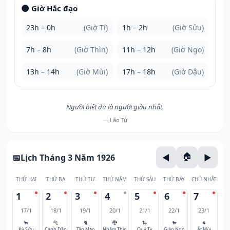
🌑 Giờ Hắc đạo
23h – 0h
(Giờ Tí)
1h – 2h
(Giờ Sửu)
7h – 8h
(Giờ Thìn)
11h – 12h
(Giờ Ngọ)
13h – 14h
(Giờ Mùi)
17h – 18h
(Giờ Dậu)
Người biết đủ là người giàu nhất.
— Lão Tử
Lịch Tháng 3 Năm 1926
THỨ HAI
THỨ BA
THỨ TƯ
THỨ NĂM
THỨ SÁU
THỨ BẢY
CHỦ NHẬT
1
2
3
4
5
6
7
17/1
18/1
19/1
20/1
21/1
22/1
23/1
🐂
🐅
🐈
🐉
🐍
🐎
🐐
Kỷ Sửu
Canh Dần
Tân Mão
Nhâm Thìn
Quý Tỵ
Giáp Ngọ
Ất Mùi