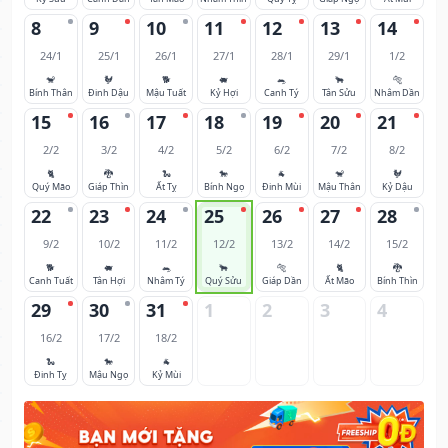
8
9
10
11
12
13
14
24/1
25/1
26/1
27/1
28/1
29/1
1/2
🐒
🐓
🐕
🐖
🐀
🐂
🐅
Bính Thân
Đinh Dậu
Mậu Tuất
Kỷ Hợi
Canh Tý
Tân Sửu
Nhâm Dần
15
16
17
18
19
20
21
2/2
3/2
4/2
5/2
6/2
7/2
8/2
🐈
🐉
🐍
🐎
🐐
🐒
🐓
Quý Mão
Giáp Thìn
Ất Tỵ
Bính Ngọ
Đinh Mùi
Mậu Thân
Kỷ Dậu
22
23
24
25
26
27
28
9/2
10/2
11/2
12/2
13/2
14/2
15/2
🐕
🐖
🐀
🐂
🐅
🐈
🐉
Canh Tuất
Tân Hợi
Nhâm Tý
Quý Sửu
Giáp Dần
Ất Mão
Bính Thìn
29
30
31
1
2
3
4
16/2
17/2
18/2
🐍
🐎
🐐
Đinh Tỵ
Mậu Ngọ
Kỷ Mùi