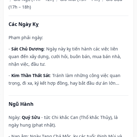
(17h – 18h)
Các Ngày Kỵ
Phạm phải ngày:
-
Sát Chủ Dương
: Ngày này kỵ tiến hành các việc liên
quan đến xây dựng, cưới hỏi, buôn bán, mua bán nhà,
nhận việc, đầu tư.
-
Kim Thần Thất Sát
: Tránh làm những công việc quan
trọng, đi xa, ký kết hợp đồng, hay bắt đầu dự án lớn...
Ngũ Hành
Ngày:
Quý Sửu
- tức Chi khắc Can (Thổ khắc Thủy), là
ngày hung (phạt nhật).
- Nạp âm: Ngày Tang Chá Mộc, kỵ các tuổi: Đinh Mùi và