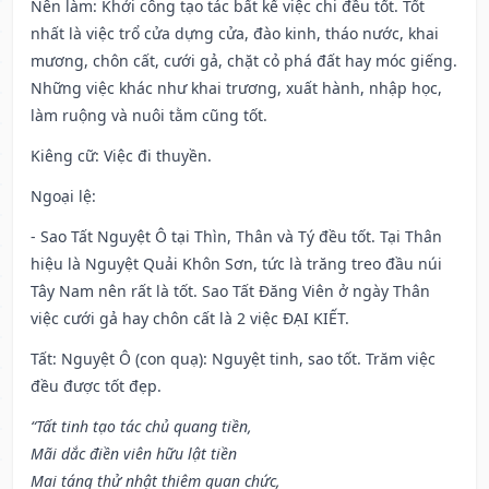
Nên làm
: Khởi công tạo tác bất kể việc chi đều tốt. Tốt
nhất là việc trổ cửa dựng cửa, đào kinh, tháo nước, khai
mương, chôn cất, cưới gả, chặt cỏ phá đất hay móc giếng.
Những việc khác như khai trương, xuất hành, nhập học,
làm ruộng và nuôi tằm cũng tốt.
Kiêng cữ
: Việc đi thuyền.
Ngoại lệ
:
- Sao Tất Nguyệt Ô tại Thìn, Thân và Tý đều tốt. Tại Thân
hiệu là Nguyệt Quải Khôn Sơn, tức là trăng treo đầu núi
Tây Nam nên rất là tốt. Sao Tất Đăng Viên ở ngày Thân
việc cưới gả hay chôn cất là 2 việc ĐẠI KIẾT.
Tất: Nguyệt Ô (con quạ): Nguyệt tinh, sao tốt. Trăm việc
đều được tốt đẹp.
“Tất tinh tạo tác chủ quang tiền,
Mãi dắc điền viên hữu lật tiền
Mai táng thử nhật thiêm quan chức,