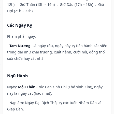
12h)
;
Giờ Thân (15h – 16h)
;
Giờ Dậu (17h – 18h)
;
Giờ
Hợi (21h – 22h)
Các Ngày Kỵ
Phạm phải ngày:
-
Tam Nương
: Là ngày xấu, ngày này kỵ tiến hành các việc
trọng đại như khai trương, xuất hành, cưới hỏi, động thổ,
sửa chữa hay cất nhà,...
Ngũ Hành
Ngày:
Mậu Thân
- tức Can sinh Chi (Thổ sinh Kim), ngày
này là ngày cát (bảo nhật).
- Nạp âm: Ngày Đại Dịch Thổ, kỵ các tuổi: Nhâm Dần và
Giáp Dần.