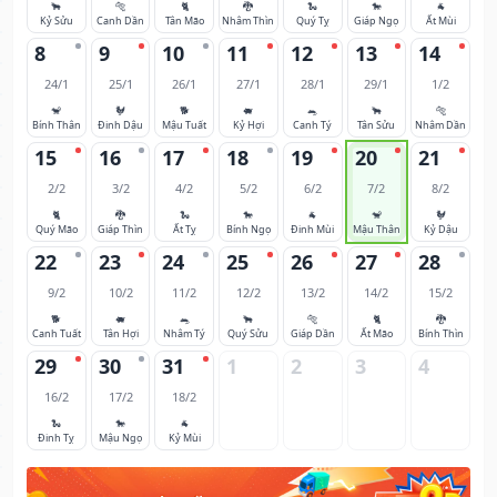
🐂
🐅
🐈
🐉
🐍
🐎
🐐
Kỷ Sửu
Canh Dần
Tân Mão
Nhâm Thìn
Quý Tỵ
Giáp Ngọ
Ất Mùi
8
9
10
11
12
13
14
24/1
25/1
26/1
27/1
28/1
29/1
1/2
🐒
🐓
🐕
🐖
🐀
🐂
🐅
Bính Thân
Đinh Dậu
Mậu Tuất
Kỷ Hợi
Canh Tý
Tân Sửu
Nhâm Dần
15
16
17
18
19
20
21
2/2
3/2
4/2
5/2
6/2
7/2
8/2
🐈
🐉
🐍
🐎
🐐
🐒
🐓
Quý Mão
Giáp Thìn
Ất Tỵ
Bính Ngọ
Đinh Mùi
Mậu Thân
Kỷ Dậu
22
23
24
25
26
27
28
9/2
10/2
11/2
12/2
13/2
14/2
15/2
🐕
🐖
🐀
🐂
🐅
🐈
🐉
Canh Tuất
Tân Hợi
Nhâm Tý
Quý Sửu
Giáp Dần
Ất Mão
Bính Thìn
29
30
31
1
2
3
4
16/2
17/2
18/2
🐍
🐎
🐐
Đinh Tỵ
Mậu Ngọ
Kỷ Mùi