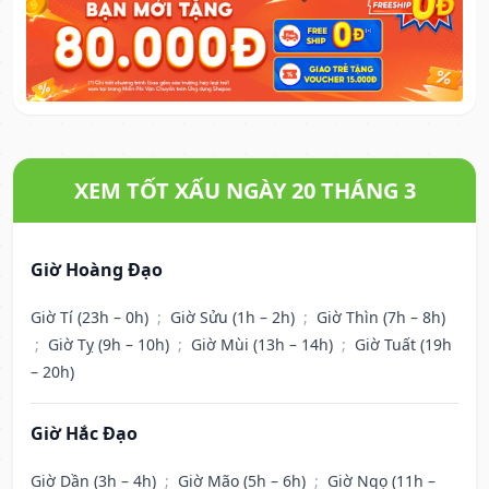
XEM TỐT XẤU NGÀY 20 THÁNG 3
Giờ Hoàng Đạo
Giờ Tí (23h – 0h)
;
Giờ Sửu (1h – 2h)
;
Giờ Thìn (7h – 8h)
;
Giờ Tỵ (9h – 10h)
;
Giờ Mùi (13h – 14h)
;
Giờ Tuất (19h
– 20h)
Giờ Hắc Đạo
Giờ Dần (3h – 4h)
;
Giờ Mão (5h – 6h)
;
Giờ Ngọ (11h –