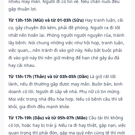
nhiều may mắn. Người đi có tin về. Nếu chăn nuôi đều
gặp thuận lợi.
Từ 13h-15h (Mùi) và từ 01-03h (Sửu)
Hay tranh luận, cãi
cọ, gây chuyện đói kém, phải đề phòng. Người ra đi tốt
nhất nên hoãn lại. Phòng người người nguyền rủa, tránh
lây bệnh. Nói chung những việc như hội họp, tranh luận,
việc quan,…nên tránh đi vào giờ này. Nếu bắt buộc phải
đi vào giờ này thì nên giữ miệng để hạn ché gây ẩu đả
hay cãi nhau.
Từ 15h-17h (Thân) và từ 03h-05h (Dần)
Là giờ rất tốt
lành, nếu đi thường gặp được may mắn. Buôn bán, kinh
doanh có lời. Người đi sắp về nhà. Phụ nữ có tin mừng.
Mọi việc trong nhà đều hòa hợp. Nếu có bệnh cầu thì sẽ
khỏi, gia đình đều mạnh khỏe.
Từ 17h-19h (Dậu) và từ 05h-07h (Mão)
Cầu tài thì không
có lợi, hoặc hay bị trái ý. Nếu ra đi hay thiệt, gặp nạn, việc
quan trọng thì phải đòn, gặp ma quỷ nên cúng tế thì mới