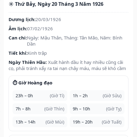
☀️ Thứ Bảy, Ngày 20 Tháng 3 Năm 1926
Dương lịch:
20/03/1926
Âm lịch:
07/02/1926
Can chi:
Ngày: Mậu Thân, Tháng: Tân Mão, Năm: Bính
Dần
Tiết khí:
Kinh trập
Ngày Thiên Hầu:
Xuất hành dầu ít hay nhiều cũng cãi
cọ, phải tránh xẩy ra tai nạn chảy máu, máu sẽ khó cầm
⏱️ Giờ Hoàng đạo
23h – 0h
(Giờ Tí)
1h – 2h
(Giờ Sửu)
7h – 8h
(Giờ Thìn)
9h – 10h
(Giờ Tỵ)
13h – 14h
(Giờ Mùi)
19h – 20h
(Giờ Tuất)