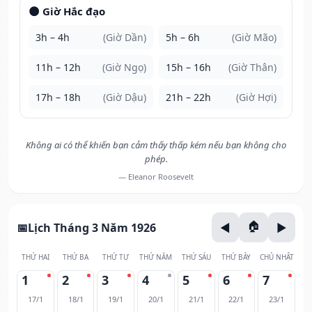
🌑 Giờ Hắc đạo
3h – 4h
(Giờ Dần)
5h – 6h
(Giờ Mão)
11h – 12h
(Giờ Ngọ)
15h – 16h
(Giờ Thân)
17h – 18h
(Giờ Dậu)
21h – 22h
(Giờ Hợi)
Không ai có thể khiến bạn cảm thấy thấp kém nếu bạn không cho
phép.
— Eleanor Roosevelt
Lịch Tháng 3 Năm 1926
THỨ HAI
THỨ BA
THỨ TƯ
THỨ NĂM
THỨ SÁU
THỨ BẢY
CHỦ NHẬT
1
2
3
4
5
6
7
17/1
18/1
19/1
20/1
21/1
22/1
23/1