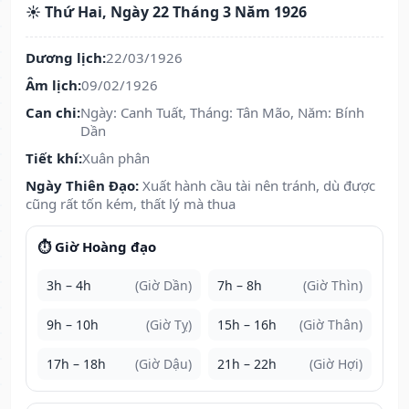
☀️ Thứ Hai, Ngày 22 Tháng 3 Năm 1926
Dương lịch:
22/03/1926
Âm lịch:
09/02/1926
Can chi:
Ngày: Canh Tuất, Tháng: Tân Mão, Năm: Bính
Dần
Tiết khí:
Xuân phân
Ngày Thiên Đạo:
Xuất hành cầu tài nên tránh, dù được
cũng rất tốn kém, thất lý mà thua
⏱️ Giờ Hoàng đạo
3h – 4h
(Giờ Dần)
7h – 8h
(Giờ Thìn)
9h – 10h
(Giờ Tỵ)
15h – 16h
(Giờ Thân)
17h – 18h
(Giờ Dậu)
21h – 22h
(Giờ Hợi)