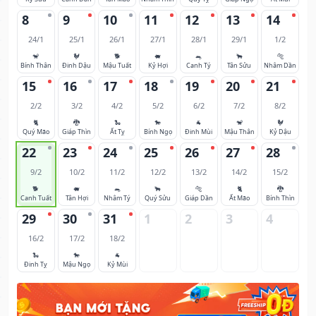
8
9
10
11
12
13
14
24/1
25/1
26/1
27/1
28/1
29/1
1/2
🐒
🐓
🐕
🐖
🐀
🐂
🐅
Bính Thân
Đinh Dậu
Mậu Tuất
Kỷ Hợi
Canh Tý
Tân Sửu
Nhâm Dần
15
16
17
18
19
20
21
2/2
3/2
4/2
5/2
6/2
7/2
8/2
🐈
🐉
🐍
🐎
🐐
🐒
🐓
Quý Mão
Giáp Thìn
Ất Tỵ
Bính Ngọ
Đinh Mùi
Mậu Thân
Kỷ Dậu
22
23
24
25
26
27
28
9/2
10/2
11/2
12/2
13/2
14/2
15/2
🐕
🐖
🐀
🐂
🐅
🐈
🐉
Canh Tuất
Tân Hợi
Nhâm Tý
Quý Sửu
Giáp Dần
Ất Mão
Bính Thìn
29
30
31
1
2
3
4
16/2
17/2
18/2
🐍
🐎
🐐
Đinh Tỵ
Mậu Ngọ
Kỷ Mùi