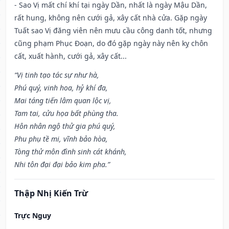
- Sao Vị mất chí khí tại ngày Dần, nhất là ngày Mậu Dần,
rất hung, không nên cưới gả, xây cất nhà cửa. Gặp ngày
Tuất sao Vị đăng viên nên mưu cầu công danh tốt, nhưng
cũng phạm Phục Đoạn, do đó gặp ngày này nên kỵ chôn
cất, xuất hành, cưới gả, xây cất...
“Vị tinh tạo tác sự như hà,
Phú quý, vinh hoa, hỷ khí đa,
Mai táng tiến lâm quan lộc vị,
Tam tai, cửu họa bất phùng tha.
Hôn nhân ngộ thử gia phú quý,
Phu phụ tề mi, vĩnh bảo hòa,
Tòng thử môn đình sinh cát khánh,
Nhi tôn đại đại bảo kim pha.”
Thập Nhị Kiến Trừ
Trực Nguy