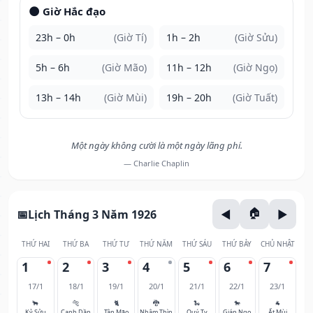
🌑 Giờ Hắc đạo
23h – 0h
(Giờ Tí)
1h – 2h
(Giờ Sửu)
5h – 6h
(Giờ Mão)
11h – 12h
(Giờ Ngọ)
13h – 14h
(Giờ Mùi)
19h – 20h
(Giờ Tuất)
Một ngày không cười là một ngày lãng phí.
— Charlie Chaplin
Lịch Tháng 3 Năm 1926
THỨ HAI
THỨ BA
THỨ TƯ
THỨ NĂM
THỨ SÁU
THỨ BẢY
CHỦ NHẬT
1
2
3
4
5
6
7
17/1
18/1
19/1
20/1
21/1
22/1
23/1
🐂
🐅
🐈
🐉
🐍
🐎
🐐
Kỷ Sửu
Canh Dần
Tân Mão
Nhâm Thìn
Quý Tỵ
Giáp Ngọ
Ất Mùi