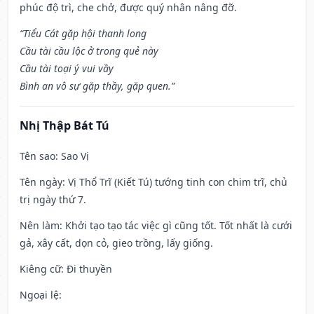
phúc độ trì, che chở, được quý nhân nâng đỡ.
“Tiểu Cát gặp hội thanh long
Cầu tài cầu lộc ở trong quẻ này
Cầu tài toại ý vui vầy
Bình an vô sự gặp thầy, gặp quen.”
Nhị Thập Bát Tú
Tên sao
: Sao Vị
Tên ngày
: Vị Thổ Trĩ (Kiết Tú) tướng tinh con chim trĩ, chủ
trị ngày thứ 7.
Nên làm
: Khởi tạo tạo tác việc gì cũng tốt. Tốt nhất là cưới
gả, xây cất, dọn cỏ, gieo trồng, lấy giống.
Kiêng cữ
: Đi thuyền
Ngoại lệ
: