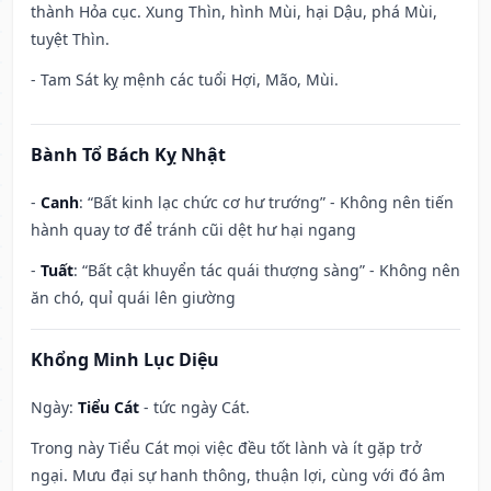
thành Hỏa cục. Xung Thìn, hình Mùi, hại Dậu, phá Mùi,
tuyệt Thìn.
- Tam Sát kỵ mệnh các tuổi Hợi, Mão, Mùi.
Bành Tổ Bách Kỵ Nhật
-
Canh
: “Bất kinh lạc chức cơ hư trướng” - Không nên tiến
hành quay tơ để tránh cũi dệt hư hại ngang
-
Tuất
: “Bất cật khuyển tác quái thượng sàng” - Không nên
ăn chó, quỉ quái lên giường
Khổng Minh Lục Diệu
Ngày:
Tiểu Cát
- tức ngày Cát.
Trong này Tiểu Cát mọi việc đều tốt lành và ít gặp trở
ngại. Mưu đại sự hanh thông, thuận lợi, cùng với đó âm