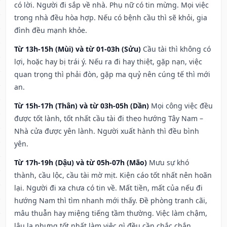
có lời. Người đi sắp về nhà. Phụ nữ có tin mừng. Mọi việc
trong nhà đều hòa hợp. Nếu có bệnh cầu thì sẽ khỏi, gia
đình đều mạnh khỏe.
Từ 13h-15h (Mùi) và từ 01-03h (Sửu)
Cầu tài thì không có
lợi, hoặc hay bị trái ý. Nếu ra đi hay thiệt, gặp nạn, việc
quan trọng thì phải đòn, gặp ma quỷ nên cúng tế thì mới
an.
Từ 15h-17h (Thân) và từ 03h-05h (Dần)
Mọi công việc đều
được tốt lành, tốt nhất cầu tài đi theo hướng Tây Nam –
Nhà cửa được yên lành. Người xuất hành thì đều bình
yên.
Từ 17h-19h (Dậu) và từ 05h-07h (Mão)
Mưu sự khó
thành, cầu lộc, cầu tài mờ mịt. Kiện cáo tốt nhất nên hoãn
lại. Người đi xa chưa có tin về. Mất tiền, mất của nếu đi
hướng Nam thì tìm nhanh mới thấy. Đề phòng tranh cãi,
mâu thuẫn hay miệng tiếng tầm thường. Việc làm chậm,
lâu la nhưng tốt nhất làm việc gì đều cần chắc chắn.