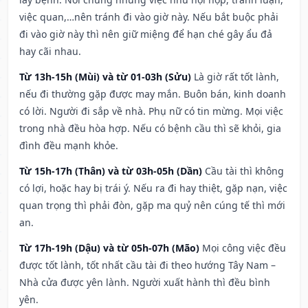
việc quan,…nên tránh đi vào giờ này. Nếu bắt buộc phải
đi vào giờ này thì nên giữ miệng để hạn ché gây ẩu đả
hay cãi nhau.
Từ 13h-15h (Mùi) và từ 01-03h (Sửu)
Là giờ rất tốt lành,
nếu đi thường gặp được may mắn. Buôn bán, kinh doanh
có lời. Người đi sắp về nhà. Phụ nữ có tin mừng. Mọi việc
trong nhà đều hòa hợp. Nếu có bệnh cầu thì sẽ khỏi, gia
đình đều mạnh khỏe.
Từ 15h-17h (Thân) và từ 03h-05h (Dần)
Cầu tài thì không
có lợi, hoặc hay bị trái ý. Nếu ra đi hay thiệt, gặp nạn, việc
quan trọng thì phải đòn, gặp ma quỷ nên cúng tế thì mới
an.
Từ 17h-19h (Dậu) và từ 05h-07h (Mão)
Mọi công việc đều
được tốt lành, tốt nhất cầu tài đi theo hướng Tây Nam –
Nhà cửa được yên lành. Người xuất hành thì đều bình
yên.