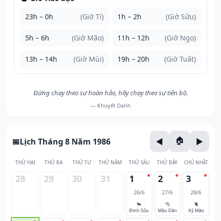
23h – 0h
(Giờ Tí)
1h – 2h
(Giờ Sửu)
5h – 6h
(Giờ Mão)
11h – 12h
(Giờ Ngọ)
13h – 14h
(Giờ Mùi)
19h – 20h
(Giờ Tuất)
Đừng chạy theo sự hoàn hảo, hãy chạy theo sự tiến bộ.
— Khuyết Danh
Lịch Tháng 8 Năm 1986
THỨ HAI
THỨ BA
THỨ TƯ
THỨ NĂM
THỨ SÁU
THỨ BẢY
CHỦ NHẬT
28
29
30
31
1
2
3
26/6
27/6
28/6
🐂
🐅
🐈
Đinh Sửu
Mậu Dần
Kỷ Mão