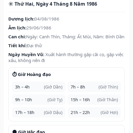
☀️ Thứ Hai, Ngày 4 Tháng 8 Năm 1986
Dương lịch:
04/08/1986
Âm lịch:
29/06/1986
Can chi:
Ngày: Canh Thìn, Tháng: Ất Mùi, Năm: Bính Dần
Tiết khí:
Đại thử
Ngày Huyền Vũ:
Xuất hành thường gặp cãi cọ, gặp việc
xấu, không nên đi
⏱️ Giờ Hoàng đạo
3h – 4h
(Giờ Dần)
7h – 8h
(Giờ Thìn)
9h – 10h
(Giờ Tỵ)
15h – 16h
(Giờ Thân)
17h – 18h
(Giờ Dậu)
21h – 22h
(Giờ Hợi)
🌑 Giờ Hắc đạo