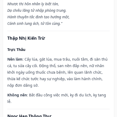
Nhược thị hôn nhân ly biệt tán,
Dạ chiêu lãng tử nhập phòng trung.
Hành thuyền tắc định tạo hướng một,
Cánh sinh lung ách, tử tôn cùng.”
Thập Nhị Kiến Trừ
Trực Thâu
Nên làm
: Cấy lúa, gặt lúa, mua trâu, nuôi tằm, đi săn thú
cá, tu sửa cây cối. Động thổ, san nền đắp nền, nữ nhân
khởi ngày uống thuốc chưa bệnh, lên quan lãnh chức,
thừa kế chức tước hay sự nghiệp, vào làm hành chính,
nộp đơn dâng sớ.
Không nên
: Bắt đầu công việc mới, kỵ đi du lịch, kỵ tang
lễ.
Ngọc Hạp Thông Thư