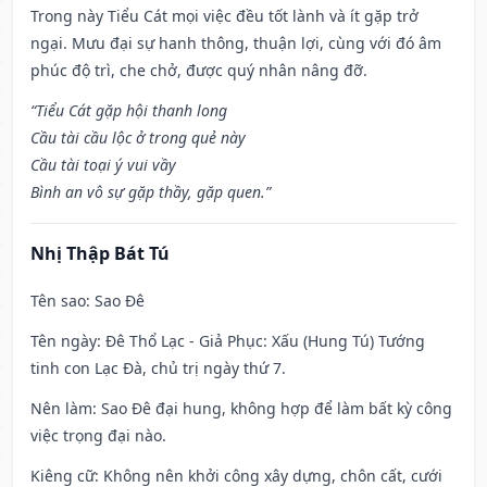
Trong này Tiểu Cát mọi việc đều tốt lành và ít gặp trở
ngại. Mưu đại sự hanh thông, thuận lợi, cùng với đó âm
phúc độ trì, che chở, được quý nhân nâng đỡ.
“Tiểu Cát gặp hội thanh long
Cầu tài cầu lộc ở trong quẻ này
Cầu tài toại ý vui vầy
Bình an vô sự gặp thầy, gặp quen.”
Nhị Thập Bát Tú
Tên sao
: Sao Đê
Tên ngày
: Đê Thổ Lạc - Giả Phục: Xấu (Hung Tú) Tướng
tinh con Lạc Đà, chủ trị ngày thứ 7.
Nên làm
: Sao Đê đại hung, không hợp để làm bất kỳ công
việc trọng đại nào.
Kiêng cữ
: Không nên khởi công xây dựng, chôn cất, cưới