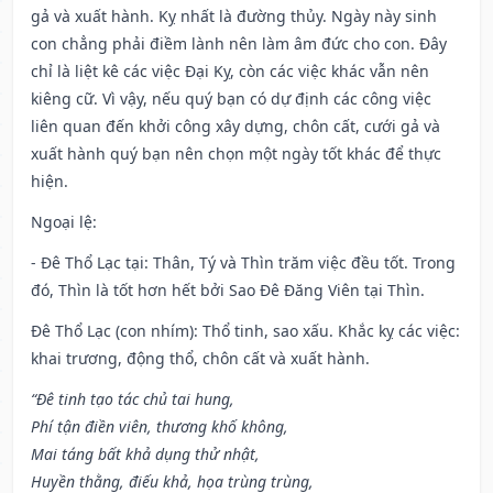
gả và xuất hành. Kỵ nhất là đường thủy. Ngày này sinh
con chẳng phải điềm lành nên làm âm đức cho con. Đây
chỉ là liệt kê các việc Đại Kỵ, còn các việc khác vẫn nên
kiêng cữ. Vì vậy, nếu quý bạn có dự định các công việc
liên quan đến khởi công xây dựng, chôn cất, cưới gả và
xuất hành quý bạn nên chọn một ngày tốt khác để thực
hiện.
Ngoại lệ
:
- Đê Thổ Lạc tại: Thân, Tý và Thìn trăm việc đều tốt. Trong
đó, Thìn là tốt hơn hết bởi Sao Đê Đăng Viên tại Thìn.
Đê Thổ Lạc (con nhím): Thổ tinh, sao xấu. Khắc kỵ các việc:
khai trương, động thổ, chôn cất và xuất hành.
“Đê tinh tạo tác chủ tai hung,
Phí tận điền viên, thương khố không,
Mai táng bất khả dụng thử nhật,
Huyền thằng, điếu khả, họa trùng trùng,