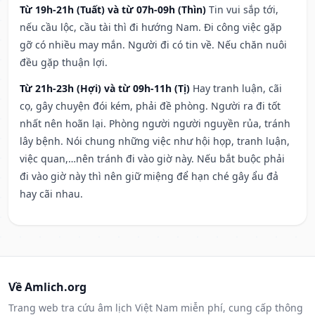
Từ 19h-21h (Tuất) và từ 07h-09h (Thìn)
Tin vui sắp tới,
nếu cầu lộc, cầu tài thì đi hướng Nam. Đi công việc gặp
gỡ có nhiều may mắn. Người đi có tin về. Nếu chăn nuôi
đều gặp thuận lợi.
Từ 21h-23h (Hợi) và từ 09h-11h (Tị)
Hay tranh luận, cãi
cọ, gây chuyện đói kém, phải đề phòng. Người ra đi tốt
nhất nên hoãn lại. Phòng người người nguyền rủa, tránh
lây bệnh. Nói chung những việc như hội họp, tranh luận,
việc quan,…nên tránh đi vào giờ này. Nếu bắt buộc phải
đi vào giờ này thì nên giữ miệng để hạn ché gây ẩu đả
hay cãi nhau.
Về Amlich.org
Trang web tra cứu âm lịch Việt Nam miễn phí, cung cấp thông