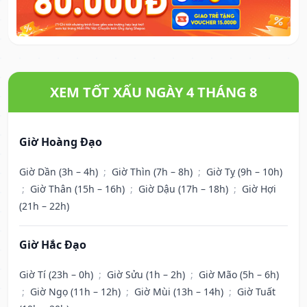
XEM TỐT XẤU NGÀY 4 THÁNG 8
Giờ Hoàng Đạo
Giờ Dần (3h – 4h)
;
Giờ Thìn (7h – 8h)
;
Giờ Tỵ (9h – 10h)
;
Giờ Thân (15h – 16h)
;
Giờ Dậu (17h – 18h)
;
Giờ Hợi
(21h – 22h)
Giờ Hắc Đạo
Giờ Tí (23h – 0h)
;
Giờ Sửu (1h – 2h)
;
Giờ Mão (5h – 6h)
;
Giờ Ngọ (11h – 12h)
;
Giờ Mùi (13h – 14h)
;
Giờ Tuất