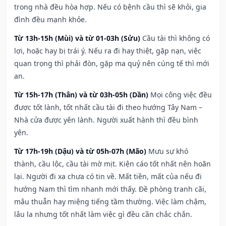
trong nhà đều hòa hợp. Nếu có bệnh cầu thì sẽ khỏi, gia
đình đều mạnh khỏe.
Từ 13h-15h (Mùi) và từ 01-03h (Sửu)
Cầu tài thì không có
lợi, hoặc hay bị trái ý. Nếu ra đi hay thiệt, gặp nạn, việc
quan trọng thì phải đòn, gặp ma quỷ nên cúng tế thì mới
an.
Từ 15h-17h (Thân) và từ 03h-05h (Dần)
Mọi công việc đều
được tốt lành, tốt nhất cầu tài đi theo hướng Tây Nam –
Nhà cửa được yên lành. Người xuất hành thì đều bình
yên.
Từ 17h-19h (Dậu) và từ 05h-07h (Mão)
Mưu sự khó
thành, cầu lộc, cầu tài mờ mịt. Kiện cáo tốt nhất nên hoãn
lại. Người đi xa chưa có tin về. Mất tiền, mất của nếu đi
hướng Nam thì tìm nhanh mới thấy. Đề phòng tranh cãi,
mâu thuẫn hay miệng tiếng tầm thường. Việc làm chậm,
lâu la nhưng tốt nhất làm việc gì đều cần chắc chắn.