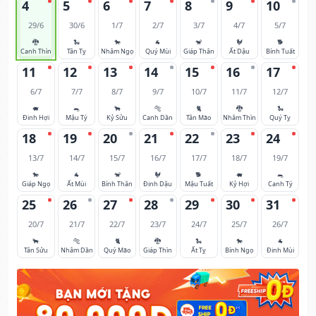
4
5
6
7
8
9
10
29/6
30/6
1/7
2/7
3/7
4/7
5/7
🐉
🐍
🐎
🐐
🐒
🐓
🐕
Canh Thìn
Tân Tỵ
Nhâm Ngọ
Quý Mùi
Giáp Thân
Ất Dậu
Bính Tuất
11
12
13
14
15
16
17
6/7
7/7
8/7
9/7
10/7
11/7
12/7
🐖
🐀
🐂
🐅
🐈
🐉
🐍
Đinh Hợi
Mậu Tý
Kỷ Sửu
Canh Dần
Tân Mão
Nhâm Thìn
Quý Tỵ
18
19
20
21
22
23
24
13/7
14/7
15/7
16/7
17/7
18/7
19/7
🐎
🐐
🐒
🐓
🐕
🐖
🐀
Giáp Ngọ
Ất Mùi
Bính Thân
Đinh Dậu
Mậu Tuất
Kỷ Hợi
Canh Tý
25
26
27
28
29
30
31
20/7
21/7
22/7
23/7
24/7
25/7
26/7
🐂
🐅
🐈
🐉
🐍
🐎
🐐
Tân Sửu
Nhâm Dần
Quý Mão
Giáp Thìn
Ất Tỵ
Bính Ngọ
Đinh Mùi