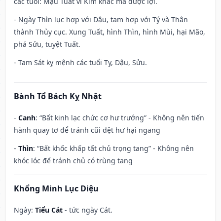
các tuổi: Mậu Tuất vì Kim khắc mà được lợi.
- Ngày Thìn lục hợp với Dậu, tam hợp với Tý và Thân
thành Thủy cục. Xung Tuất, hình Thìn, hình Mùi, hại Mão,
phá Sửu, tuyệt Tuất.
- Tam Sát kỵ mệnh các tuổi Tỵ, Dậu, Sửu.
Bành Tổ Bách Kỵ Nhật
-
Canh
: “Bất kinh lạc chức cơ hư trướng” - Không nên tiến
hành quay tơ để tránh cũi dệt hư hại ngang
-
Thìn
: “Bất khốc khấp tất chủ trọng tang” - Không nên
khóc lóc để tránh chủ có trùng tang
Khổng Minh Lục Diệu
Ngày:
Tiểu Cát
- tức ngày Cát.