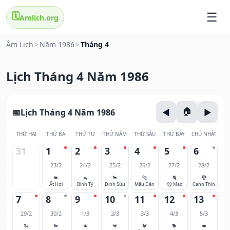
🗓️
Amlich.org
Âm Lịch
>
Năm 1986
>
Tháng 4
Lịch Tháng 4 Năm 1986
Lịch Tháng 4 Năm 1986
THỨ HAI
THỨ BA
THỨ TƯ
THỨ NĂM
THỨ SÁU
THỨ BẢY
CHỦ NHẬT
31
1
2
3
4
5
6
23/2
24/2
25/2
26/2
27/2
28/2
🐖
🐀
🐂
🐅
🐈
🐉
Ất Hợi
Bính Tý
Đinh Sửu
Mậu Dần
Kỷ Mão
Canh Thìn
7
8
9
10
11
12
13
29/2
30/2
1/3
2/3
3/3
4/3
5/3
🐍
🐎
🐐
🐒
🐓
🐕
🐖