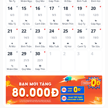
Tân Tỵ
Nhâm Ngọ
Quý Mùi
Giáp Thân
Ất Dậu
Bính Tuất
Đinh Hợi
14
15
16
17
18
19
20
6/3
7/3
8/3
9/3
10/3
11/3
12/3
🐀
🐂
🐅
🐈
🐉
🐍
🐎
Mậu Tý
Kỷ Sửu
Canh Dần
Tân Mão
Nhâm Thìn
Quý Tỵ
Giáp Ngọ
21
22
23
24
25
26
27
13/3
14/3
15/3
16/3
17/3
18/3
19/3
🐐
🐒
🐓
🐕
🐖
🐀
🐂
Ất Mùi
Bính Thân
Đinh Dậu
Mậu Tuất
Kỷ Hợi
Canh Tý
Tân Sửu
28
29
30
1
2
3
4
20/3
21/3
22/3
🐅
🐈
🐉
Nhâm Dần
Quý Mão
Giáp Thìn