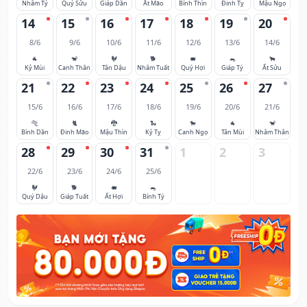
Nhâm Tý
Quý Sửu
Giáp Dần
Ất Mão
Bính Thìn
Đinh Tỵ
Mậu Ngọ
14
15
16
17
18
19
20
8/6
9/6
10/6
11/6
12/6
13/6
14/6
🐐
🐒
🐓
🐕
🐖
🐀
🐂
Kỷ Mùi
Canh Thân
Tân Dậu
Nhâm Tuất
Quý Hợi
Giáp Tý
Ất Sửu
21
22
23
24
25
26
27
15/6
16/6
17/6
18/6
19/6
20/6
21/6
🐅
🐈
🐉
🐍
🐎
🐐
🐒
Bính Dần
Đinh Mão
Mậu Thìn
Kỷ Tỵ
Canh Ngọ
Tân Mùi
Nhâm Thân
28
29
30
31
1
2
3
22/6
23/6
24/6
25/6
🐓
🐕
🐖
🐀
Quý Dậu
Giáp Tuất
Ất Hợi
Bính Tý