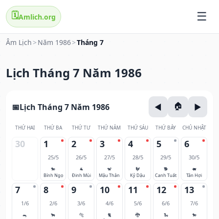
🗓️
Amlich.org
Âm Lịch
>
Năm 1986
>
Tháng 7
Lịch Tháng 7 Năm 1986
Lịch Tháng 7 Năm 1986
THỨ HAI
THỨ BA
THỨ TƯ
THỨ NĂM
THỨ SÁU
THỨ BẢY
CHỦ NHẬT
30
1
2
3
4
5
6
25/5
26/5
27/5
28/5
29/5
30/5
🐎
🐐
🐒
🐓
🐕
🐖
Bính Ngọ
Đinh Mùi
Mậu Thân
Kỷ Dậu
Canh Tuất
Tân Hợi
7
8
9
10
11
12
13
1/6
2/6
3/6
4/6
5/6
6/6
7/6
🐀
🐂
🐅
🐈
🐉
🐍
🐎