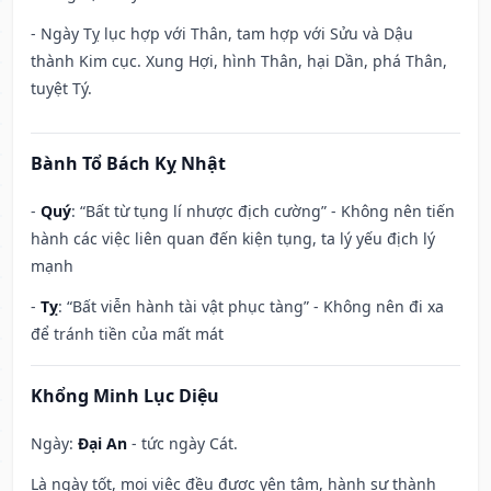
- Ngày Tỵ lục hợp với Thân, tam hợp với Sửu và Dậu
thành Kim cục. Xung Hợi, hình Thân, hại Dần, phá Thân,
tuyệt Tý.
Bành Tổ Bách Kỵ Nhật
-
Quý
: “Bất từ tụng lí nhược địch cường” - Không nên tiến
hành các việc liên quan đến kiện tụng, ta lý yếu địch lý
mạnh
-
Tỵ
: “Bất viễn hành tài vật phục tàng” - Không nên đi xa
để tránh tiền của mất mát
Khổng Minh Lục Diệu
Ngày:
Đại An
- tức ngày Cát.
Là ngày tốt, mọi việc đều được yên tâm, hành sự thành