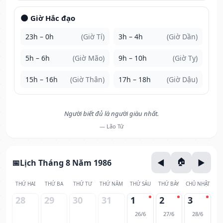
🌑 Giờ Hắc đạo
23h – 0h
(Giờ Tí)
3h – 4h
(Giờ Dần)
5h – 6h
(Giờ Mão)
9h – 10h
(Giờ Tỵ)
15h – 16h
(Giờ Thân)
17h – 18h
(Giờ Dậu)
Người biết đủ là người giàu nhất.
— Lão Tử
Lịch Tháng 8 Năm 1986
THỨ HAI
THỨ BA
THỨ TƯ
THỨ NĂM
THỨ SÁU
THỨ BẢY
CHỦ NHẬT
28
29
30
31
1
2
3
26/6
27/6
28/6