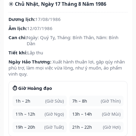
☀️ Chủ Nhật, Ngày 17 Tháng 8 Năm 1986
Dương lịch:
17/08/1986
Âm lịch:
12/07/1986
Can chi:
Ngày: Quý Tỵ, Tháng: Bính Thân, Năm: Bính
Dần
Tiết khí:
Lập thu
Ngày Hảo Thương:
Xuất hành thuận lợi, gặp qúy nhân
phù trợ, làm mọi việc vừa lòng, như ý muốn, áo phẩm
vinh quy.
⏱️ Giờ Hoàng đạo
1h – 2h
(Giờ Sửu)
7h – 8h
(Giờ Thìn)
11h – 12h
(Giờ Ngọ)
13h – 14h
(Giờ Mùi)
19h – 20h
(Giờ Tuất)
21h – 22h
(Giờ Hợi)