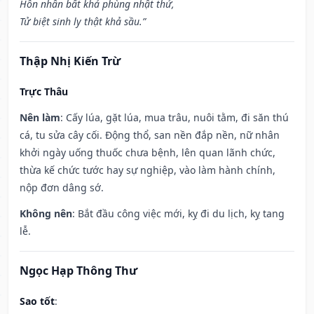
Hôn nhân bất khả phùng nhật thử,
Tử biệt sinh ly thật khả sầu.”
Thập Nhị Kiến Trừ
Trực Thâu
Nên làm
: Cấy lúa, gặt lúa, mua trâu, nuôi tằm, đi săn thú
cá, tu sửa cây cối. Động thổ, san nền đắp nền, nữ nhân
khởi ngày uống thuốc chưa bệnh, lên quan lãnh chức,
thừa kế chức tước hay sự nghiệp, vào làm hành chính,
nộp đơn dâng sớ.
Không nên
: Bắt đầu công việc mới, kỵ đi du lịch, kỵ tang
lễ.
Ngọc Hạp Thông Thư
Sao tốt
: