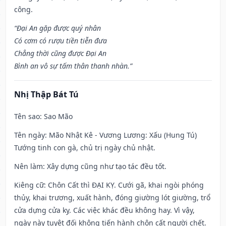
công.
“Đại An gặp được quý nhân
Có cơm có rượu tiền tiễn đưa
Chẳng thời cũng được Đại An
Bình an vô sự tấm thân thanh nhàn.”
Nhị Thập Bát Tú
Tên sao
: Sao Mão
Tên ngày
: Mão Nhật Kê - Vương Lương: Xấu (Hung Tú)
Tướng tinh con gà, chủ trị ngày chủ nhật.
Nên làm
: Xây dựng cũng như tạo tác đều tốt.
Kiêng cữ
: Chôn Cất thì ĐẠI KỴ. Cưới gã, khai ngòi phóng
thủy, khai trương, xuất hành, đóng giường lót giường, trổ
cửa dựng cửa kỵ. Các việc khác đều không hay. Vì vậy,
ngày này tuyệt đối không tiến hành chôn cất người chết.