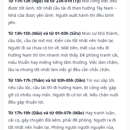
Từ 11h-13h (Ngọ) và từ 23h-01h (Tý)
Mọi công việc đều
được tốt lành, tốt nhất cầu tài đi theo hướng Tây Nam –
Nhà cửa được yên lành. Người xuất hành thì đều bình
yên.
Từ 13h-15h (Mùi) và từ 01-03h (Sửu)
Mưu sự khó thành,
cầu lộc, cầu tài mờ mịt. Kiện cáo tốt nhất nên hoãn lại.
Người đi xa chưa có tin về. Mất tiền, mất của nếu đi
hướng Nam thì tìm nhanh mới thấy. Đề phòng tranh cãi,
mâu thuẫn hay miệng tiếng tầm thường. Việc làm chậm,
lâu la nhưng tốt nhất làm việc gì đều cần chắc chắn.
Từ 15h-17h (Thân) và từ 03h-05h (Dần)
Tin vui sắp tới,
nếu cầu lộc, cầu tài thì đi hướng Nam. Đi công việc gặp
gỡ có nhiều may mắn. Người đi có tin về. Nếu chăn nuôi
đều gặp thuận lợi.
Từ 17h-19h (Dậu) và từ 05h-07h (Mão)
Hay tranh luận,
cãi cọ, gây chuyện đói kém, phải đề phòng. Người ra đi
tốt nhất nên hoãn lại. Phòng người người nguyền rủa,