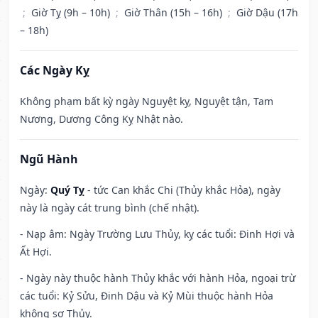
;
Giờ Tỵ (9h – 10h)
;
Giờ Thân (15h – 16h)
;
Giờ Dậu (17h
– 18h)
Các Ngày Kỵ
Không phạm bất kỳ ngày Nguyệt kỵ, Nguyệt tận, Tam
Nương, Dương Công Kỵ Nhật nào.
Ngũ Hành
Ngày:
Quý Tỵ
- tức Can khắc Chi (Thủy khắc Hỏa), ngày
này là ngày cát trung bình (chế nhật).
- Nạp âm: Ngày Trường Lưu Thủy, kỵ các tuổi: Đinh Hợi và
Ất Hợi.
- Ngày này thuộc hành Thủy khắc với hành Hỏa, ngoại trừ
các tuổi: Kỷ Sửu, Đinh Dậu và Kỷ Mùi thuộc hành Hỏa
không sợ Thủy.