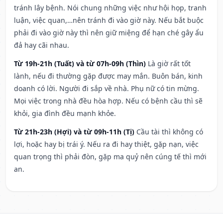
tránh lây bệnh. Nói chung những việc như hội họp, tranh
luận, việc quan,…nên tránh đi vào giờ này. Nếu bắt buộc
phải đi vào giờ này thì nên giữ miệng để hạn ché gây ẩu
đả hay cãi nhau.
Từ 19h-21h (Tuất) và từ 07h-09h (Thìn)
Là giờ rất tốt
lành, nếu đi thường gặp được may mắn. Buôn bán, kinh
doanh có lời. Người đi sắp về nhà. Phụ nữ có tin mừng.
Mọi việc trong nhà đều hòa hợp. Nếu có bệnh cầu thì sẽ
khỏi, gia đình đều mạnh khỏe.
Từ 21h-23h (Hợi) và từ 09h-11h (Tị)
Cầu tài thì không có
lợi, hoặc hay bị trái ý. Nếu ra đi hay thiệt, gặp nạn, việc
quan trọng thì phải đòn, gặp ma quỷ nên cúng tế thì mới
an.