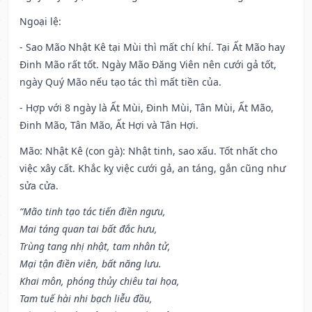
Ngoại lệ
:
- Sao Mão Nhật Kê tại Mùi thì mất chí khí. Tại Ất Mão hay
Đinh Mão rất tốt. Ngày Mão Đăng Viên nên cưới gả tốt,
ngày Quý Mão nếu tạo tác thì mất tiền của.
- Hợp với 8 ngày là Ất Mùi, Đinh Mùi, Tân Mùi, Ất Mão,
Đinh Mão, Tân Mão, Ất Hợi và Tân Hợi.
Mão: Nhật Kê (con gà): Nhật tinh, sao xấu. Tốt nhất cho
việc xây cất. Khắc kỵ việc cưới gả, an táng, gắn cũng như
sửa cửa.
“Mão tinh tạo tác tiến điền ngưu,
Mai táng quan tai bất đắc hưu,
Trùng tang nhị nhật, tam nhân tử,
Mại tận điền viên, bất năng lưu.
Khai môn, phóng thủy chiêu tai họa,
Tam tuế hài nhi bạch liễu đầu,