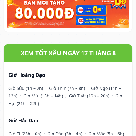
XEM TỐT XẤU NGÀY 17 THÁNG 8
Giờ Hoàng Đạo
Giờ Sửu (1h – 2h)
;
Giờ Thìn (7h – 8h)
;
Giờ Ngọ (11h –
12h)
;
Giờ Mùi (13h – 14h)
;
Giờ Tuất (19h – 20h)
;
Giờ
Hợi (21h – 22h)
Giờ Hắc Đạo
Giờ Tí (23h – 0h)
;
Giờ Dần (3h – 4h)
;
Giờ Mão (5h – 6h)