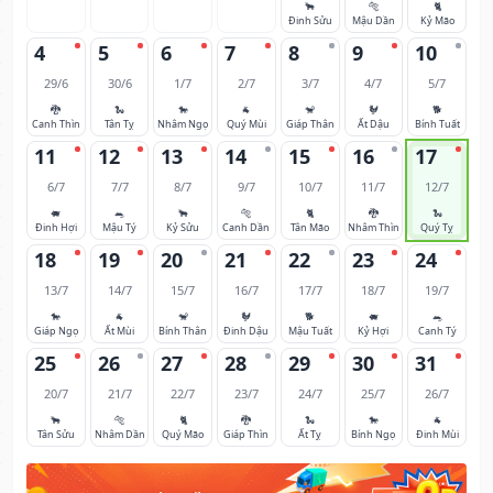
🐂
🐅
🐈
Đinh Sửu
Mậu Dần
Kỷ Mão
4
5
6
7
8
9
10
29/6
30/6
1/7
2/7
3/7
4/7
5/7
🐉
🐍
🐎
🐐
🐒
🐓
🐕
Canh Thìn
Tân Tỵ
Nhâm Ngọ
Quý Mùi
Giáp Thân
Ất Dậu
Bính Tuất
11
12
13
14
15
16
17
6/7
7/7
8/7
9/7
10/7
11/7
12/7
🐖
🐀
🐂
🐅
🐈
🐉
🐍
Đinh Hợi
Mậu Tý
Kỷ Sửu
Canh Dần
Tân Mão
Nhâm Thìn
Quý Tỵ
18
19
20
21
22
23
24
13/7
14/7
15/7
16/7
17/7
18/7
19/7
🐎
🐐
🐒
🐓
🐕
🐖
🐀
Giáp Ngọ
Ất Mùi
Bính Thân
Đinh Dậu
Mậu Tuất
Kỷ Hợi
Canh Tý
25
26
27
28
29
30
31
20/7
21/7
22/7
23/7
24/7
25/7
26/7
🐂
🐅
🐈
🐉
🐍
🐎
🐐
Tân Sửu
Nhâm Dần
Quý Mão
Giáp Thìn
Ất Tỵ
Bính Ngọ
Đinh Mùi