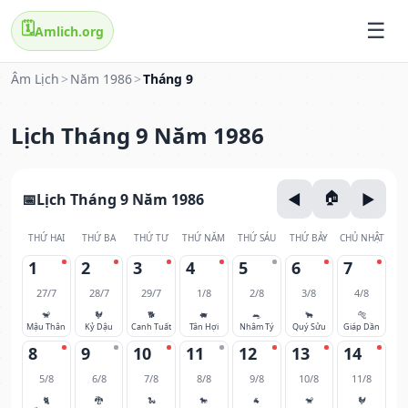
🗓️
Amlich.org
Âm Lịch
>
Năm 1986
>
Tháng 9
Lịch Tháng 9 Năm 1986
Lịch Tháng 9 Năm 1986
THỨ HAI
THỨ BA
THỨ TƯ
THỨ NĂM
THỨ SÁU
THỨ BẢY
CHỦ NHẬT
1
2
3
4
5
6
7
27/7
28/7
29/7
1/8
2/8
3/8
4/8
🐒
🐓
🐕
🐖
🐀
🐂
🐅
Mậu Thân
Kỷ Dậu
Canh Tuất
Tân Hợi
Nhâm Tý
Quý Sửu
Giáp Dần
8
9
10
11
12
13
14
5/8
6/8
7/8
8/8
9/8
10/8
11/8
🐈
🐉
🐍
🐎
🐐
🐒
🐓