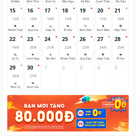
Ất Mão
Bính Thìn
Đinh Tỵ
Mậu Ngọ
Kỷ Mùi
Canh Thân
Tân Dậu
15
16
17
18
19
20
21
12/8
13/8
14/8
15/8
16/8
17/8
18/8
🐕
🐖
🐀
🐂
🐅
🐈
🐉
Nhâm Tuất
Quý Hợi
Giáp Tý
Ất Sửu
Bính Dần
Đinh Mão
Mậu Thìn
22
23
24
25
26
27
28
19/8
20/8
21/8
22/8
23/8
24/8
25/8
🐍
🐎
🐐
🐒
🐓
🐕
🐖
Kỷ Tỵ
Canh Ngọ
Tân Mùi
Nhâm Thân
Quý Dậu
Giáp Tuất
Ất Hợi
29
30
1
2
3
4
5
26/8
27/8
🐀
🐂
Bính Tý
Đinh Sửu