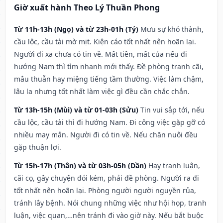
Giờ xuất hành Theo Lý Thuần Phong
Từ 11h-13h (Ngọ) và từ 23h-01h (Tý)
Mưu sự khó thành,
cầu lộc, cầu tài mờ mịt. Kiện cáo tốt nhất nên hoãn lại.
Người đi xa chưa có tin về. Mất tiền, mất của nếu đi
hướng Nam thì tìm nhanh mới thấy. Đề phòng tranh cãi,
mâu thuẫn hay miệng tiếng tầm thường. Việc làm chậm,
lâu la nhưng tốt nhất làm việc gì đều cần chắc chắn.
Từ 13h-15h (Mùi) và từ 01-03h (Sửu)
Tin vui sắp tới, nếu
cầu lộc, cầu tài thì đi hướng Nam. Đi công việc gặp gỡ có
nhiều may mắn. Người đi có tin về. Nếu chăn nuôi đều
gặp thuận lợi.
Từ 15h-17h (Thân) và từ 03h-05h (Dần)
Hay tranh luận,
cãi cọ, gây chuyện đói kém, phải đề phòng. Người ra đi
tốt nhất nên hoãn lại. Phòng người người nguyền rủa,
tránh lây bệnh. Nói chung những việc như hội họp, tranh
luận, việc quan,…nên tránh đi vào giờ này. Nếu bắt buộc