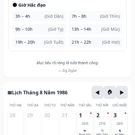
🌑 Giờ Hắc đạo
3h – 4h
(Giờ Dần)
7h – 8h
(Giờ Thìn)
9h – 10h
(Giờ Tỵ)
13h – 14h
(Giờ Mùi)
19h – 20h
(Giờ Tuất)
21h – 22h
(Giờ Hợi)
Mục tiêu rõ ràng là nửa thành công.
— Zig Ziglar
Lịch Tháng 8 Năm 1986
THỨ HAI
THỨ BA
THỨ TƯ
THỨ NĂM
THỨ SÁU
THỨ BẢY
CHỦ NHẬT
28
29
30
31
1
2
3
26/6
27/6
28/6
🐂
🐅
🐈
Đinh Sửu
Mậu Dần
Kỷ Mão