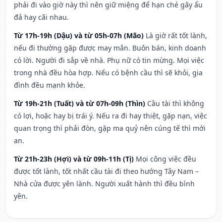
phải đi vào giờ này thì nên giữ miệng để hạn ché gây ẩu
đả hay cãi nhau.
Từ 17h-19h (Dậu) và từ 05h-07h (Mão)
Là giờ rất tốt lành,
nếu đi thường gặp được may mắn. Buôn bán, kinh doanh
có lời. Người đi sắp về nhà. Phụ nữ có tin mừng. Mọi việc
trong nhà đều hòa hợp. Nếu có bệnh cầu thì sẽ khỏi, gia
đình đều mạnh khỏe.
Từ 19h-21h (Tuất) và từ 07h-09h (Thìn)
Cầu tài thì không
có lợi, hoặc hay bị trái ý. Nếu ra đi hay thiệt, gặp nạn, việc
quan trọng thì phải đòn, gặp ma quỷ nên cúng tế thì mới
an.
Từ 21h-23h (Hợi) và từ 09h-11h (Tị)
Mọi công việc đều
được tốt lành, tốt nhất cầu tài đi theo hướng Tây Nam –
Nhà cửa được yên lành. Người xuất hành thì đều bình
yên.