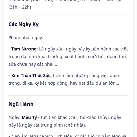
(21h – 22h)
Các Ngày Kỵ
Phạm phải ngày:
-
Tam Nương
: Là ngày xấu, ngày này kỵ tiến hành các việc
trọng đại như khai trương, xuất hành, cưới hỏi, động thổ,
sửa chữa hay cất nhà,...
-
Kim Thần Thất Sát
: Tránh làm những công việc quan
trọng, đi xa, ký kết hợp đồng, hay bắt đầu dự án lớn...
Ngũ Hành
Ngày:
Mậu Tý
- tức Can khắc Chi (Thổ khắc Thủy), ngày
này là ngày cát trung bình (chế nhật).
- Nạp âm: Ngày Phích Lịch Hỏa, kỵ các tuổi: Nhâm Ngọ và