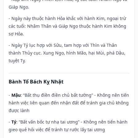
Giáp Ngọ.
- Ngày này thuộc hành Hỏa khắc với hành Kim, ngoại trừ
các tuổi: Nhâm Thân và Giáp Ngọ thuộc hành Kim không
sợ Hỏa.
- Ngày Tý lục hợp với Sửu, tam hợp với Thìn và Thân
thành Thủy cục. Xung Ngọ, hình Mão, hại Mùi, phá Dậu,
tuyệt Tỵ.
Bành Tổ Bách Kỵ Nhật
-
Mậu
: “Bất thụ điền điền chủ bất tường” - Không nên tiến
hành việc liên quan đến nhận đất để tránh gia chủ không
được lành
-
Tý
: “Bất vấn bốc tự nhạ tai ương” - Không nên tiến hành
gieo quẻ hỏi việc để tránh tự rước lấy tai ương