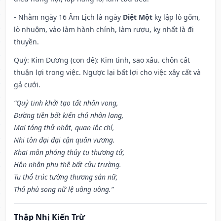
- Nhằm ngày 16 Âm Lịch là ngày
Diệt Một
kỵ lập lò gốm,
lò nhuộm, vào làm hành chính, làm rượu, kỵ nhất là đi
thuyền.
Quỷ: Kim Dương (con dê): Kim tinh, sao xấu. chôn cất
thuận lợi trong việc. Ngược lại bất lợi cho việc xây cất và
gả cưới.
“Quỷ tinh khởi tạo tất nhân vong,
Đường tiền bất kiến chủ nhân lang,
Mai táng thử nhật, quan lộc chí,
Nhi tôn đại đại cận quân vương.
Khai môn phóng thủy tu thương tử,
Hôn nhân phu thê bất cửu trường.
Tu thổ trúc tường thương sản nữ,
Thủ phù song nữ lệ uông uông.”
Thập Nhị Kiến Trừ