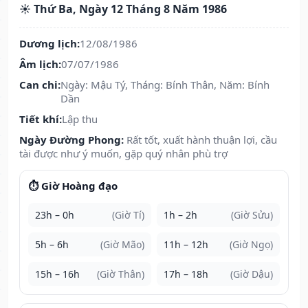
☀️ Thứ Ba, Ngày 12 Tháng 8 Năm 1986
Dương lịch:
12/08/1986
Âm lịch:
07/07/1986
Can chi:
Ngày: Mậu Tý, Tháng: Bính Thân, Năm: Bính
Dần
Tiết khí:
Lập thu
Ngày Đường Phong:
Rất tốt, xuất hành thuận lợi, cầu
tài được như ý muốn, gặp quý nhân phù trợ
⏱️ Giờ Hoàng đạo
23h – 0h
(Giờ Tí)
1h – 2h
(Giờ Sửu)
5h – 6h
(Giờ Mão)
11h – 12h
(Giờ Ngọ)
15h – 16h
(Giờ Thân)
17h – 18h
(Giờ Dậu)