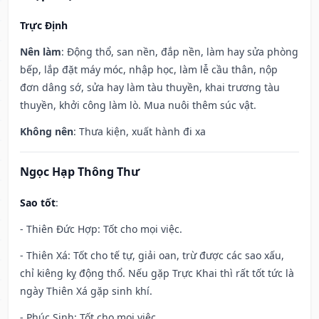
Trực Định
Nên làm
: Động thổ, san nền, đắp nền, làm hay sửa phòng
bếp, lắp đặt máy móc, nhập học, làm lễ cầu thân, nộp
đơn dâng sớ, sửa hay làm tàu thuyền, khai trương tàu
thuyền, khởi công làm lò. Mua nuôi thêm súc vật.
Không nên
: Thưa kiện, xuất hành đi xa
Ngọc Hạp Thông Thư
Sao tốt
:
- Thiên Đức Hợp: Tốt cho mọi việc.
- Thiên Xá: Tốt cho tế tự, giải oan, trừ được các sao xấu,
chỉ kiêng kỵ động thổ. Nếu gặp Trực Khai thì rất tốt tức là
ngày Thiên Xá gặp sinh khí.
- Phúc Sinh: Tốt cho mọi việc.