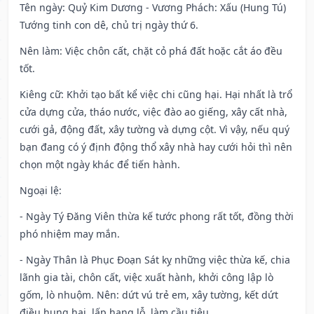
Tên ngày
: Quỷ Kim Dương - Vương Phách: Xấu (Hung Tú)
Tướng tinh con dê, chủ trị ngày thứ 6.
Nên làm
: Việc chôn cất, chặt cỏ phá đất hoặc cắt áo đều
tốt.
Kiêng cữ
: Khởi tạo bất kể việc chi cũng hại. Hại nhất là trổ
cửa dựng cửa, tháo nước, việc đào ao giếng, xây cất nhà,
cưới gả, động đất, xây tường và dựng cột. Vì vậy, nếu quý
bạn đang có ý định động thổ xây nhà hay cưới hỏi thì nên
chọn một ngày khác để tiến hành.
Ngoại lệ
:
- Ngày Tý Đăng Viên thừa kế tước phong rất tốt, đồng thời
phó nhiệm may mắn.
- Ngày Thân là Phục Đoạn Sát kỵ những việc thừa kế, chia
lãnh gia tài, chôn cất, việc xuất hành, khởi công lập lò
gốm, lò nhuộm. Nên: dứt vú trẻ em, xây tường, kết dứt
điều hung hại, lấp hang lỗ, làm cầu tiêu.