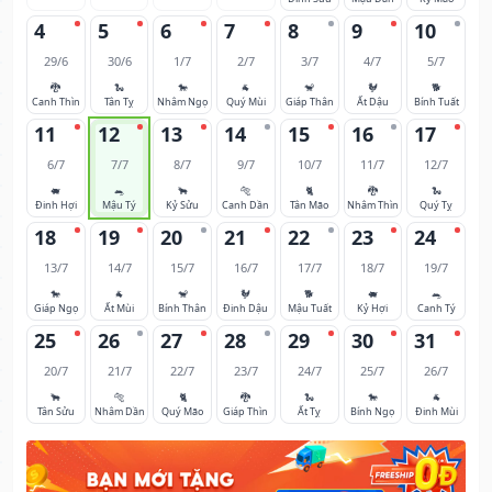
4
5
6
7
8
9
10
29/6
30/6
1/7
2/7
3/7
4/7
5/7
🐉
🐍
🐎
🐐
🐒
🐓
🐕
Canh Thìn
Tân Tỵ
Nhâm Ngọ
Quý Mùi
Giáp Thân
Ất Dậu
Bính Tuất
11
12
13
14
15
16
17
6/7
7/7
8/7
9/7
10/7
11/7
12/7
🐖
🐀
🐂
🐅
🐈
🐉
🐍
Đinh Hợi
Mậu Tý
Kỷ Sửu
Canh Dần
Tân Mão
Nhâm Thìn
Quý Tỵ
18
19
20
21
22
23
24
13/7
14/7
15/7
16/7
17/7
18/7
19/7
🐎
🐐
🐒
🐓
🐕
🐖
🐀
Giáp Ngọ
Ất Mùi
Bính Thân
Đinh Dậu
Mậu Tuất
Kỷ Hợi
Canh Tý
25
26
27
28
29
30
31
20/7
21/7
22/7
23/7
24/7
25/7
26/7
🐂
🐅
🐈
🐉
🐍
🐎
🐐
Tân Sửu
Nhâm Dần
Quý Mão
Giáp Thìn
Ất Tỵ
Bính Ngọ
Đinh Mùi