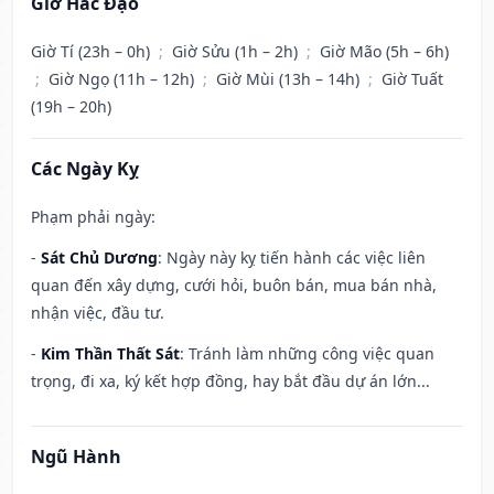
Giờ Hắc Đạo
Giờ Tí (23h – 0h)
;
Giờ Sửu (1h – 2h)
;
Giờ Mão (5h – 6h)
;
Giờ Ngọ (11h – 12h)
;
Giờ Mùi (13h – 14h)
;
Giờ Tuất
(19h – 20h)
Các Ngày Kỵ
Phạm phải ngày:
-
Sát Chủ Dương
: Ngày này kỵ tiến hành các việc liên
quan đến xây dựng, cưới hỏi, buôn bán, mua bán nhà,
nhận việc, đầu tư.
-
Kim Thần Thất Sát
: Tránh làm những công việc quan
trọng, đi xa, ký kết hợp đồng, hay bắt đầu dự án lớn...
Ngũ Hành