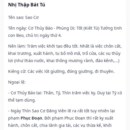
Nhị Thập Bát Tú
Tên sao
: Sao Cơ
Tên ngày
: Cơ Thủy Báo - Phùng Dị: Tốt (Kiết Tú) Tướng tinh
con Beo, chủ trị ngày thứ 4.
Nên làm
: Trăm việc khởi tạo đều tốt. Nhất là việc chôn cất,
khai trương, xuất hành, tu bổ mồ mã, trổ cửa, các vụ thủy
lợi (như tháo nước, khai thông mương rảnh, đào kênh,...)
Kiêng cữ
: Các việc lót giường, đóng giường, đi thuyền.
Ngoại lệ
:
- Cơ Thủy Báo tại: Thân, Tý, Thìn trăm việc kỵ. Duy tại Tý có
thể tạm dùng.
- Ngày Thìn Sao Cơ Đăng Viên lẽ ra rất tốt tuy nhiên lại
phạm
Phục Đoạn
. Bởi phạm Phục Đoạn thì rất kỵ xuất
hành, chôn cất, chia lãnh gia tài, các vụ thừa kế, khởi