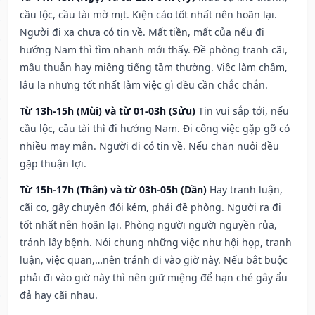
cầu lộc, cầu tài mờ mịt. Kiện cáo tốt nhất nên hoãn lại.
Người đi xa chưa có tin về. Mất tiền, mất của nếu đi
hướng Nam thì tìm nhanh mới thấy. Đề phòng tranh cãi,
mâu thuẫn hay miệng tiếng tầm thường. Việc làm chậm,
lâu la nhưng tốt nhất làm việc gì đều cần chắc chắn.
Từ 13h-15h (Mùi) và từ 01-03h (Sửu)
Tin vui sắp tới, nếu
cầu lộc, cầu tài thì đi hướng Nam. Đi công việc gặp gỡ có
nhiều may mắn. Người đi có tin về. Nếu chăn nuôi đều
gặp thuận lợi.
Từ 15h-17h (Thân) và từ 03h-05h (Dần)
Hay tranh luận,
cãi cọ, gây chuyện đói kém, phải đề phòng. Người ra đi
tốt nhất nên hoãn lại. Phòng người người nguyền rủa,
tránh lây bệnh. Nói chung những việc như hội họp, tranh
luận, việc quan,…nên tránh đi vào giờ này. Nếu bắt buộc
phải đi vào giờ này thì nên giữ miệng để hạn ché gây ẩu
đả hay cãi nhau.