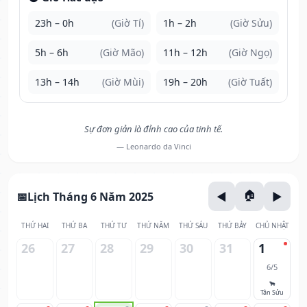
23h – 0h
(Giờ Tí)
1h – 2h
(Giờ Sửu)
5h – 6h
(Giờ Mão)
11h – 12h
(Giờ Ngọ)
13h – 14h
(Giờ Mùi)
19h – 20h
(Giờ Tuất)
Sự đơn giản là đỉnh cao của tinh tế.
— Leonardo da Vinci
Lịch Tháng 6 Năm 2025
THỨ HAI
THỨ BA
THỨ TƯ
THỨ NĂM
THỨ SÁU
THỨ BẢY
CHỦ NHẬT
26
27
28
29
30
31
1
6/5
🐂
Tân Sửu