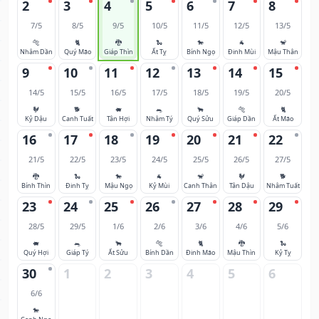
2
3
4
5
6
7
8
7/5
8/5
9/5
10/5
11/5
12/5
13/5
🐅
🐈
🐉
🐍
🐎
🐐
🐒
Nhâm Dần
Quý Mão
Giáp Thìn
Ất Tỵ
Bính Ngọ
Đinh Mùi
Mậu Thân
9
10
11
12
13
14
15
14/5
15/5
16/5
17/5
18/5
19/5
20/5
🐓
🐕
🐖
🐀
🐂
🐅
🐈
Kỷ Dậu
Canh Tuất
Tân Hợi
Nhâm Tý
Quý Sửu
Giáp Dần
Ất Mão
16
17
18
19
20
21
22
21/5
22/5
23/5
24/5
25/5
26/5
27/5
🐉
🐍
🐎
🐐
🐒
🐓
🐕
Bính Thìn
Đinh Tỵ
Mậu Ngọ
Kỷ Mùi
Canh Thân
Tân Dậu
Nhâm Tuất
23
24
25
26
27
28
29
28/5
29/5
1/6
2/6
3/6
4/6
5/6
🐖
🐀
🐂
🐅
🐈
🐉
🐍
Quý Hợi
Giáp Tý
Ất Sửu
Bính Dần
Đinh Mão
Mậu Thìn
Kỷ Tỵ
30
1
2
3
4
5
6
6/6
🐎