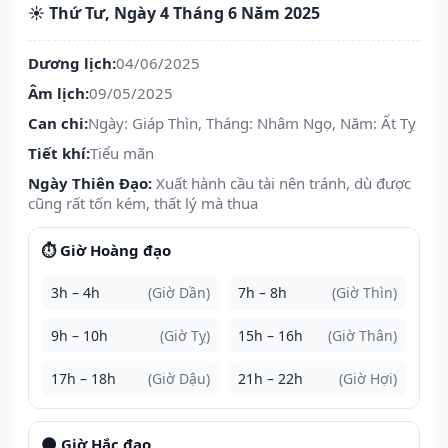
☀️ Thứ Tư, Ngày 4 Tháng 6 Năm 2025
Dương lịch:
04/06/2025
Âm lịch:
09/05/2025
Can chi:
Ngày: Giáp Thìn, Tháng: Nhâm Ngọ, Năm: Ất Tỵ
Tiết khí:
Tiểu mãn
Ngày Thiên Đạo:
Xuất hành cầu tài nên tránh, dù được
cũng rất tốn kém, thất lý mà thua
⏱️ Giờ Hoàng đạo
3h – 4h
(Giờ Dần)
7h – 8h
(Giờ Thìn)
9h – 10h
(Giờ Tỵ)
15h – 16h
(Giờ Thân)
17h – 18h
(Giờ Dậu)
21h – 22h
(Giờ Hợi)
🌑 Giờ Hắc đạo