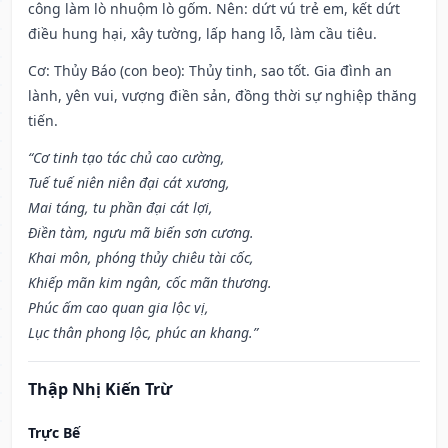
công làm lò nhuộm lò gốm. Nên: dứt vú trẻ em, kết dứt
điều hung hại, xây tường, lấp hang lỗ, làm cầu tiêu.
Cơ: Thủy Báo (con beo): Thủy tinh, sao tốt. Gia đình an
lành, yên vui, vượng điền sản, đồng thời sự nghiệp thăng
tiến.
“Cơ tinh tạo tác chủ cao cường,
Tuế tuế niên niên đại cát xương,
Mai táng, tu phần đại cát lợi,
Điền tàm, ngưu mã biến sơn cương.
Khai môn, phóng thủy chiêu tài cốc,
Khiếp mãn kim ngân, cốc mãn thương.
Phúc ấm cao quan gia lộc vị,
Lục thân phong lộc, phúc an khang.”
Thập Nhị Kiến Trừ
Trực Bế