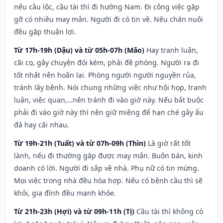
nếu cầu lộc, cầu tài thì đi hướng Nam. Đi công việc gặp
gỡ có nhiều may mắn. Người đi có tin về. Nếu chăn nuôi
đều gặp thuận lợi.
Từ 17h-19h (Dậu) và từ 05h-07h (Mão)
Hay tranh luận,
cãi cọ, gây chuyện đói kém, phải đề phòng. Người ra đi
tốt nhất nên hoãn lại. Phòng người người nguyền rủa,
tránh lây bệnh. Nói chung những việc như hội họp, tranh
luận, việc quan,…nên tránh đi vào giờ này. Nếu bắt buộc
phải đi vào giờ này thì nên giữ miệng để hạn ché gây ẩu
đả hay cãi nhau.
Từ 19h-21h (Tuất) và từ 07h-09h (Thìn)
Là giờ rất tốt
lành, nếu đi thường gặp được may mắn. Buôn bán, kinh
doanh có lời. Người đi sắp về nhà. Phụ nữ có tin mừng.
Mọi việc trong nhà đều hòa hợp. Nếu có bệnh cầu thì sẽ
khỏi, gia đình đều mạnh khỏe.
Từ 21h-23h (Hợi) và từ 09h-11h (Tị)
Cầu tài thì không có