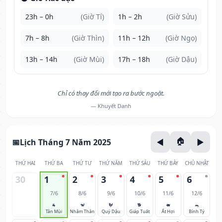
23h – 0h
(Giờ Tí)
1h – 2h
(Giờ Sửu)
7h – 8h
(Giờ Thìn)
11h – 12h
(Giờ Ngọ)
13h – 14h
(Giờ Mùi)
17h – 18h
(Giờ Dậu)
Chỉ có thay đổi mới tạo ra bước ngoặt.
— Khuyết Danh
Lịch Tháng 7 Năm 2025
THỨ HAI
THỨ BA
THỨ TƯ
THỨ NĂM
THỨ SÁU
THỨ BẢY
CHỦ NHẬT
30
1
2
3
4
5
6
7/6
8/6
9/6
10/6
11/6
12/6
🐐
🐒
🐓
🐕
🐖
🐀
Tân Mùi
Nhâm Thân
Quý Dậu
Giáp Tuất
Ất Hợi
Bính Tý