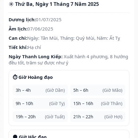
☀️ Thứ Ba, Ngày 1 Tháng 7 Năm 2025
Dương lịch:
01/07/2025
Âm lịch:
07/06/2025
Can chi:
Ngày: Tân Mùi, Tháng: Quý Mùi, Năm: Ất Tỵ
Tiết khí:
Hạ chí
Ngày Thanh Long Kiếp:
Xuất hành 4 phương, 8 hướng
đều tốt, trăm sự được như ý
⏱️ Giờ Hoàng đạo
3h – 4h
(Giờ Dần)
5h – 6h
(Giờ Mão)
9h – 10h
(Giờ Tỵ)
15h – 16h
(Giờ Thân)
19h – 20h
(Giờ Tuất)
21h – 22h
(Giờ Hợi)
🌑 Giờ Hắc đạo