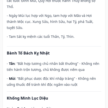
các tuổi: Đinh Mùi, Quý Hợi thuộc hành Thủy không sợ
Thổ.
- Ngày Mùi lục hợp với Ngọ, tam hợp với Mão và Hợi
thành Mộc cục. Xung Sửu, hình Sửu, hại Tý, phá Tuất,
tuyệt Sửu.
- Tam Sát kỵ mệnh các tuổi Thân, Tý, Thìn.
Bành Tổ Bách Kỵ Nhật
-
Tân
: “Bất hợp tương chủ nhân bất thường” - Không nên
tiến hành trộn tương, chủ không được nếm qua
-
Mùi
: “Bất phục dược độc khí nhập tràng” - Không nên
uống thuốc để tránh khí độc ngấm vào ruột
Khổng Minh Lục Diệu