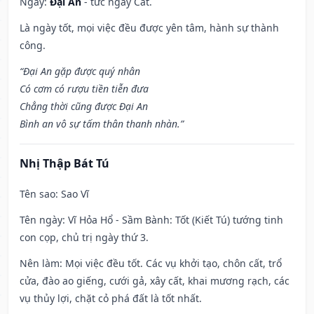
Ngày:
Đại An
- tức ngày Cát.
Là ngày tốt, mọi việc đều được yên tâm, hành sự thành
công.
“Đại An gặp được quý nhân
Có cơm có rượu tiền tiễn đưa
Chẳng thời cũng được Đại An
Bình an vô sự tấm thân thanh nhàn.”
Nhị Thập Bát Tú
Tên sao
: Sao Vĩ
Tên ngày
: Vĩ Hỏa Hổ - Sầm Bành: Tốt (Kiết Tú) tướng tinh
con cọp, chủ trị ngày thứ 3.
Nên làm
: Mọi việc đều tốt. Các vụ khởi tạo, chôn cất, trổ
cửa, đào ao giếng, cưới gả, xây cất, khai mương rạch, các
vụ thủy lợi, chặt cỏ phá đất là tốt nhất.