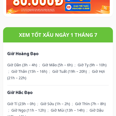
XEM TỐT XẤU NGÀY 1 THÁNG 7
Giờ Hoàng Đạo
Giờ Dần (3h – 4h)
;
Giờ Mão (5h – 6h)
;
Giờ Tỵ (9h – 10h)
;
Giờ Thân (15h – 16h)
;
Giờ Tuất (19h – 20h)
;
Giờ Hợi
(21h – 22h)
Giờ Hắc Đạo
Giờ Tí (23h – 0h)
;
Giờ Sửu (1h – 2h)
;
Giờ Thìn (7h – 8h)
;
Giờ Ngọ (11h – 12h)
;
Giờ Mùi (13h – 14h)
;
Giờ Dậu