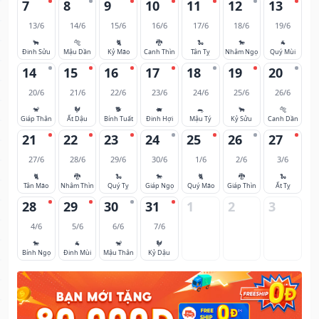
7
8
9
10
11
12
13
13/6
14/6
15/6
16/6
17/6
18/6
19/6
🐂
🐅
🐈
🐉
🐍
🐎
🐐
Đinh Sửu
Mậu Dần
Kỷ Mão
Canh Thìn
Tân Tỵ
Nhâm Ngọ
Quý Mùi
14
15
16
17
18
19
20
20/6
21/6
22/6
23/6
24/6
25/6
26/6
🐒
🐓
🐕
🐖
🐀
🐂
🐅
Giáp Thân
Ất Dậu
Bính Tuất
Đinh Hợi
Mậu Tý
Kỷ Sửu
Canh Dần
21
22
23
24
25
26
27
27/6
28/6
29/6
30/6
1/6
2/6
3/6
🐈
🐉
🐍
🐎
🐈
🐉
🐍
Tân Mão
Nhâm Thìn
Quý Tỵ
Giáp Ngọ
Quý Mão
Giáp Thìn
Ất Tỵ
28
29
30
31
1
2
3
4/6
5/6
6/6
7/6
🐎
🐐
🐒
🐓
Bính Ngọ
Đinh Mùi
Mậu Thân
Kỷ Dậu