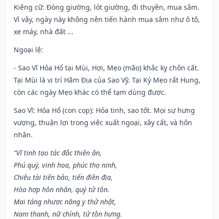
Kiêng cữ
: Đóng giường, lót giường, đi thuyền, mua sắm.
Vì vậy, ngày này không nên tiến hành mua sắm như ô tô,
xe máy, nhà đất ...
Ngoại lệ
:
- Sao Vĩ Hỏa Hổ tại Mùi, Hợi, Mẹo (mão) khắc kỵ chôn cất.
Tại Mùi là vị trí Hãm Địa của Sao Vỹ. Tại Kỷ Mẹo rất Hung,
còn các ngày Mẹo khác có thể tạm dùng được.
Sao Vĩ: Hỏa Hổ (con cọp): Hỏa tinh, sao tốt. Mọi sự hưng
vượng, thuận lợi trong việc xuất ngoại, xây cất, và hôn
nhân.
“Vĩ tinh tạo tác đắc thiên ân,
Phú quý, vinh hoa, phúc thọ ninh,
Chiêu tài tiến bảo, tiến điền địa,
Hòa hợp hôn nhân, quý tử tôn.
Mai táng nhược năng y thử nhật,
Nam thanh, nữ chính, tử tôn hưng.