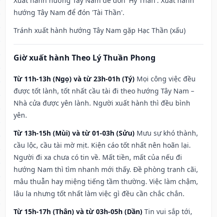
Xuất hành hướng Tây Nam để đón 'Hỷ Thần'. Xuất hành
hướng Tây Nam để đón 'Tài Thần'.
Tránh xuất hành hướng Tây Nam gặp Hạc Thần (xấu)
Giờ xuất hành Theo Lý Thuần Phong
Từ 11h-13h (Ngọ) và từ 23h-01h (Tý)
Mọi công việc đều
được tốt lành, tốt nhất cầu tài đi theo hướng Tây Nam –
Nhà cửa được yên lành. Người xuất hành thì đều bình
yên.
Từ 13h-15h (Mùi) và từ 01-03h (Sửu)
Mưu sự khó thành,
cầu lộc, cầu tài mờ mịt. Kiện cáo tốt nhất nên hoãn lại.
Người đi xa chưa có tin về. Mất tiền, mất của nếu đi
hướng Nam thì tìm nhanh mới thấy. Đề phòng tranh cãi,
mâu thuẫn hay miệng tiếng tầm thường. Việc làm chậm,
lâu la nhưng tốt nhất làm việc gì đều cần chắc chắn.
Từ 15h-17h (Thân) và từ 03h-05h (Dần)
Tin vui sắp tới,