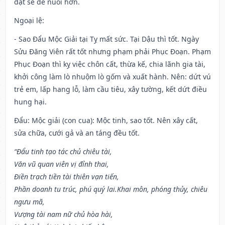
đặt sẽ dễ nuôi hơn.
Ngoại lệ
:
- Sao Đẩu Mộc Giải tại Tỵ mất sức. Tại Dậu thì tốt. Ngày
Sửu Đăng Viên rất tốt nhưng phạm phải Phục Đoạn. Phạm
Phục Đoạn thì kỵ việc chôn cất, thừa kế, chia lãnh gia tài,
khởi công làm lò nhuộm lò gốm và xuất hành. Nên: dứt vú
trẻ em, lấp hang lỗ, làm cầu tiêu, xây tường, kết dứt điều
hung hại.
Đẩu: Mộc giải (con cua): Mộc tinh, sao tốt. Nên xây cất,
sửa chữa, cưới gả và an táng đều tốt.
“Đẩu tinh tạo tác chủ chiêu tài,
Văn vũ quan viên vị đỉnh thai,
Điền trạch tiền tài thiên vạn tiến,
Phần doanh tu trúc, phú quý lai.Khai môn, phóng thủy, chiêu
ngưu mã,
Vượng tài nam nữ chủ hòa hài,