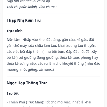
Ngộ thử cát tinh lai chiến hộ,
Thời chi phúc khánh, vĩnh vô tai.”
Thập Nhị Kiến Trừ
Trực Bình
Nên làm
: Nhập vào kho, đặt táng, gắn cửa, kê gác, đặt
yên chỗ máy, sửa chữa làm tàu, khai trương tàu thuyền,
các việc bồi đắp thêm ( như bồi bùn, đắp đất, lót đá, xây
bờ kè.) Lót giường đóng giường, thừa kế tước phong hay
thừa kế sự nghiệp, các vụ làm cho khuyết thủng ( như đào
mương, móc giếng, xả nước.)
Ngọc Hạp Thông Thư
Sao tốt
:
- Thiên Phú (Trực Mãn): Tốt cho mọi việc, nhất là khai