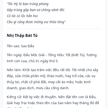
“Tốc Hỷ là bạn trùng phùng
Gặp trùng gặp bạn vợ chồng sánh đôi
Có tài có lộc hẳn hoi
Cầu gì cũng được mừng vui thỏa lòng”
Nhị Thập Bát Tú
Tên sao
: Sao Đẩu
Tên ngày
: Đẩu Mộc Giải - Tống Hữu: Tốt (Kiết Tú). Tướng
tinh con cua, chủ trị ngày thứ 5.
Nên làm
: Khởi tạo trăm việc đều rất tốt. Tốt nhất cho xây
đắp, sửa chữa phần mộ, tháo nước, hay trổ cửa, các vụ
thủy lợi, chặt cỏ phá đất, may cắt áo mão, hoặc kinh
doanh, giao dịch, mưu cầu công danh.
Kiêng cữ
: Rất kỵ việc đi thuyền. Nên đặt tên con là Đẩu,
Giải hay Trại hoặc theo tên của Sao năm hay tháng đó để