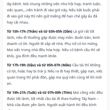
lây bệnh. Nói chung những việc như hội họp, tranh luận,
việc quan,…nên tránh đi vào giờ này. Nếu bắt buộc phải
đi vào giờ này thì nên giữ miệng để hạn ché gây ẩu đả
hay cãi nhau.
Từ 15h-17h (Thân) và từ 03h-05h (Dần)
Là giờ rất tốt
lành, nếu đi thường gặp được may mắn. Buôn bán, kinh
doanh có lời. Người đi sắp về nhà. Phụ nữ có tin mừng.
Mọi việc trong nhà đều hòa hợp. Nếu có bệnh cầu thì sẽ
khỏi, gia đình đều mạnh khỏe.
Từ 17h-19h (Dậu) và từ 05h-07h (Mão)
Cầu tài thì không
có lợi, hoặc hay bị trái ý. Nếu ra đi hay thiệt, gặp nạn, việc
quan trọng thì phải đòn, gặp ma quỷ nên cúng tế thì mới
an.
Từ 19h-21h (Tuất) và từ 07h-09h (Thìn)
Mọi công việc đều
được tốt lành, tốt nhất cầu tài đi theo hướng Tây Nam –
Nhà cửa được yên lành. Người xuất hành thì đều bình