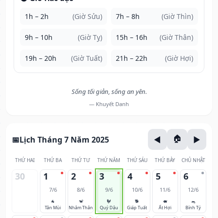
1h – 2h
(Giờ Sửu)
7h – 8h
(Giờ Thìn)
9h – 10h
(Giờ Tỵ)
15h – 16h
(Giờ Thân)
19h – 20h
(Giờ Tuất)
21h – 22h
(Giờ Hợi)
Sống tối giản, sống an yên.
— Khuyết Danh
Lịch Tháng 7 Năm 2025
THỨ HAI
THỨ BA
THỨ TƯ
THỨ NĂM
THỨ SÁU
THỨ BẢY
CHỦ NHẬT
30
1
2
3
4
5
6
7/6
8/6
9/6
10/6
11/6
12/6
🐐
🐒
🐓
🐕
🐖
🐀
Tân Mùi
Nhâm Thân
Quý Dậu
Giáp Tuất
Ất Hợi
Bính Tý