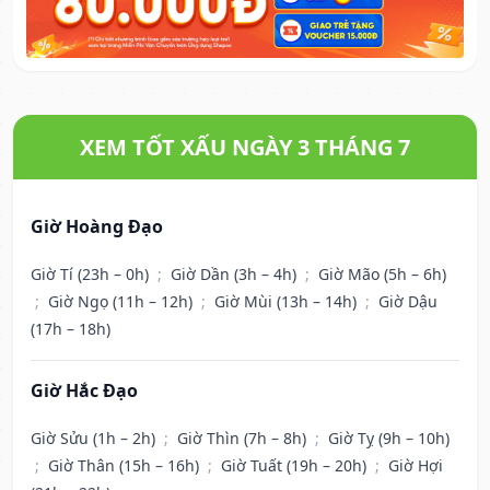
XEM TỐT XẤU NGÀY 3 THÁNG 7
Giờ Hoàng Đạo
Giờ Tí (23h – 0h)
;
Giờ Dần (3h – 4h)
;
Giờ Mão (5h – 6h)
;
Giờ Ngọ (11h – 12h)
;
Giờ Mùi (13h – 14h)
;
Giờ Dậu
(17h – 18h)
Giờ Hắc Đạo
Giờ Sửu (1h – 2h)
;
Giờ Thìn (7h – 8h)
;
Giờ Tỵ (9h – 10h)
;
Giờ Thân (15h – 16h)
;
Giờ Tuất (19h – 20h)
;
Giờ Hợi