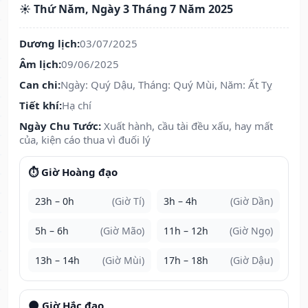
☀️ Thứ Năm, Ngày 3 Tháng 7 Năm 2025
Dương lịch:
03/07/2025
Âm lịch:
09/06/2025
Can chi:
Ngày: Quý Dậu, Tháng: Quý Mùi, Năm: Ất Tỵ
Tiết khí:
Hạ chí
Ngày Chu Tước:
Xuất hành, cầu tài đều xấu, hay mất
của, kiện cáo thua vì đuối lý
⏱️ Giờ Hoàng đạo
23h – 0h
(Giờ Tí)
3h – 4h
(Giờ Dần)
5h – 6h
(Giờ Mão)
11h – 12h
(Giờ Ngọ)
13h – 14h
(Giờ Mùi)
17h – 18h
(Giờ Dậu)
🌑 Giờ Hắc đạo