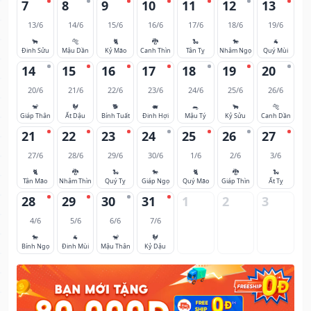
7
8
9
10
11
12
13
13/6
14/6
15/6
16/6
17/6
18/6
19/6
🐂
🐅
🐈
🐉
🐍
🐎
🐐
Đinh Sửu
Mậu Dần
Kỷ Mão
Canh Thìn
Tân Tỵ
Nhâm Ngọ
Quý Mùi
14
15
16
17
18
19
20
20/6
21/6
22/6
23/6
24/6
25/6
26/6
🐒
🐓
🐕
🐖
🐀
🐂
🐅
Giáp Thân
Ất Dậu
Bính Tuất
Đinh Hợi
Mậu Tý
Kỷ Sửu
Canh Dần
21
22
23
24
25
26
27
27/6
28/6
29/6
30/6
1/6
2/6
3/6
🐈
🐉
🐍
🐎
🐈
🐉
🐍
Tân Mão
Nhâm Thìn
Quý Tỵ
Giáp Ngọ
Quý Mão
Giáp Thìn
Ất Tỵ
28
29
30
31
1
2
3
4/6
5/6
6/6
7/6
🐎
🐐
🐒
🐓
Bính Ngọ
Đinh Mùi
Mậu Thân
Kỷ Dậu