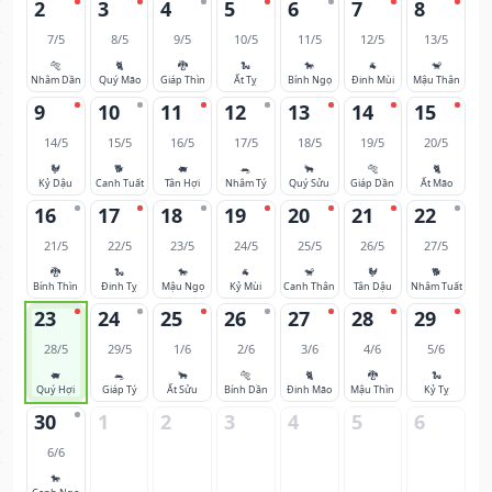
2
3
4
5
6
7
8
7/5
8/5
9/5
10/5
11/5
12/5
13/5
🐅
🐈
🐉
🐍
🐎
🐐
🐒
Nhâm Dần
Quý Mão
Giáp Thìn
Ất Tỵ
Bính Ngọ
Đinh Mùi
Mậu Thân
9
10
11
12
13
14
15
14/5
15/5
16/5
17/5
18/5
19/5
20/5
🐓
🐕
🐖
🐀
🐂
🐅
🐈
Kỷ Dậu
Canh Tuất
Tân Hợi
Nhâm Tý
Quý Sửu
Giáp Dần
Ất Mão
16
17
18
19
20
21
22
21/5
22/5
23/5
24/5
25/5
26/5
27/5
🐉
🐍
🐎
🐐
🐒
🐓
🐕
Bính Thìn
Đinh Tỵ
Mậu Ngọ
Kỷ Mùi
Canh Thân
Tân Dậu
Nhâm Tuất
23
24
25
26
27
28
29
28/5
29/5
1/6
2/6
3/6
4/6
5/6
🐖
🐀
🐂
🐅
🐈
🐉
🐍
Quý Hợi
Giáp Tý
Ất Sửu
Bính Dần
Đinh Mão
Mậu Thìn
Kỷ Tỵ
30
1
2
3
4
5
6
6/6
🐎