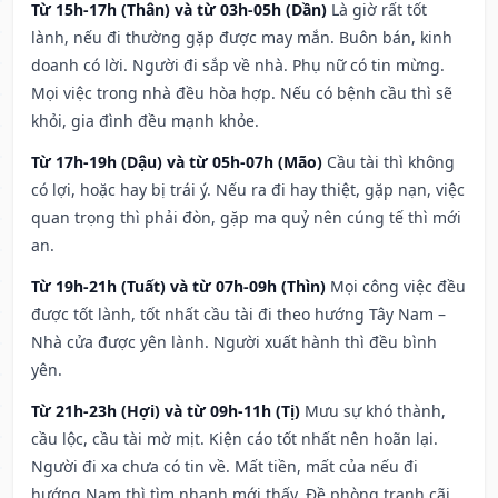
Từ 15h-17h (Thân) và từ 03h-05h (Dần)
Là giờ rất tốt
lành, nếu đi thường gặp được may mắn. Buôn bán, kinh
doanh có lời. Người đi sắp về nhà. Phụ nữ có tin mừng.
Mọi việc trong nhà đều hòa hợp. Nếu có bệnh cầu thì sẽ
khỏi, gia đình đều mạnh khỏe.
Từ 17h-19h (Dậu) và từ 05h-07h (Mão)
Cầu tài thì không
có lợi, hoặc hay bị trái ý. Nếu ra đi hay thiệt, gặp nạn, việc
quan trọng thì phải đòn, gặp ma quỷ nên cúng tế thì mới
an.
Từ 19h-21h (Tuất) và từ 07h-09h (Thìn)
Mọi công việc đều
được tốt lành, tốt nhất cầu tài đi theo hướng Tây Nam –
Nhà cửa được yên lành. Người xuất hành thì đều bình
yên.
Từ 21h-23h (Hợi) và từ 09h-11h (Tị)
Mưu sự khó thành,
cầu lộc, cầu tài mờ mịt. Kiện cáo tốt nhất nên hoãn lại.
Người đi xa chưa có tin về. Mất tiền, mất của nếu đi
hướng Nam thì tìm nhanh mới thấy. Đề phòng tranh cãi,