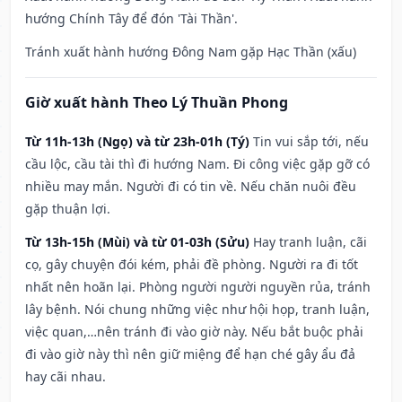
hướng Chính Tây để đón 'Tài Thần'.
Tránh xuất hành hướng Đông Nam gặp Hạc Thần (xấu)
Giờ xuất hành Theo Lý Thuần Phong
Từ 11h-13h (Ngọ) và từ 23h-01h (Tý)
Tin vui sắp tới, nếu
cầu lộc, cầu tài thì đi hướng Nam. Đi công việc gặp gỡ có
nhiều may mắn. Người đi có tin về. Nếu chăn nuôi đều
gặp thuận lợi.
Từ 13h-15h (Mùi) và từ 01-03h (Sửu)
Hay tranh luận, cãi
cọ, gây chuyện đói kém, phải đề phòng. Người ra đi tốt
nhất nên hoãn lại. Phòng người người nguyền rủa, tránh
lây bệnh. Nói chung những việc như hội họp, tranh luận,
việc quan,…nên tránh đi vào giờ này. Nếu bắt buộc phải
đi vào giờ này thì nên giữ miệng để hạn ché gây ẩu đả
hay cãi nhau.