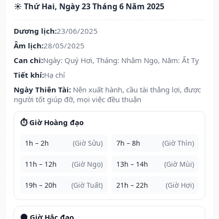
☀️ Thứ Hai, Ngày 23 Tháng 6 Năm 2025
Dương lịch:
23/06/2025
Âm lịch:
28/05/2025
Can chi:
Ngày: Quý Hợi, Tháng: Nhâm Ngọ, Năm: Ất Tỵ
Tiết khí:
Hạ chí
Ngày Thiên Tài:
Nên xuất hành, cầu tài thắng lợi, được
người tốt giúp đỡ, mọi việc đều thuận
⏱️ Giờ Hoàng đạo
1h – 2h
(Giờ Sửu)
7h – 8h
(Giờ Thìn)
11h – 12h
(Giờ Ngọ)
13h – 14h
(Giờ Mùi)
19h – 20h
(Giờ Tuất)
21h – 22h
(Giờ Hợi)
🌑 Giờ Hắc đạo