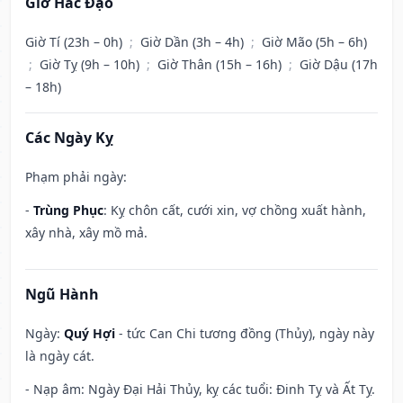
Giờ Hắc Đạo
Giờ Tí (23h – 0h)
;
Giờ Dần (3h – 4h)
;
Giờ Mão (5h – 6h)
;
Giờ Tỵ (9h – 10h)
;
Giờ Thân (15h – 16h)
;
Giờ Dậu (17h
– 18h)
Các Ngày Kỵ
Phạm phải ngày:
-
Trùng Phục
: Kỵ chôn cất, cưới xin, vợ chồng xuất hành,
xây nhà, xây mồ mả.
Ngũ Hành
Ngày:
Quý Hợi
- tức Can Chi tương đồng (Thủy), ngày này
là ngày cát.
- Nạp âm: Ngày Đại Hải Thủy, kỵ các tuổi: Đinh Tỵ và Ất Tỵ.