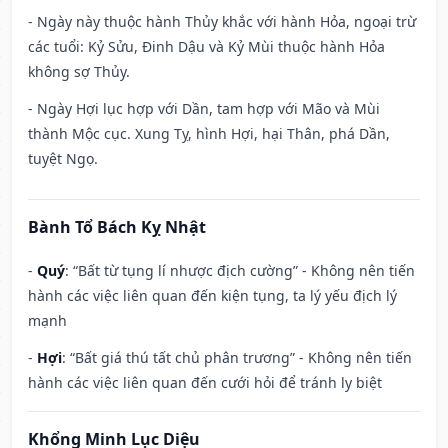
- Ngày này thuộc hành Thủy khắc với hành Hỏa, ngoại trừ
các tuổi: Kỷ Sửu, Đinh Dậu và Kỷ Mùi thuộc hành Hỏa
không sợ Thủy.
- Ngày Hợi lục hợp với Dần, tam hợp với Mão và Mùi
thành Mộc cục. Xung Tỵ, hình Hợi, hại Thân, phá Dần,
tuyệt Ngọ.
Bành Tổ Bách Kỵ Nhật
-
Quý
: “Bất từ tụng lí nhược địch cường” - Không nên tiến
hành các việc liên quan đến kiện tụng, ta lý yếu địch lý
mạnh
-
Hợi
: “Bất giá thú tất chủ phân trương” - Không nên tiến
hành các việc liên quan đến cưới hỏi để tránh ly biệt
Khổng Minh Lục Diệu