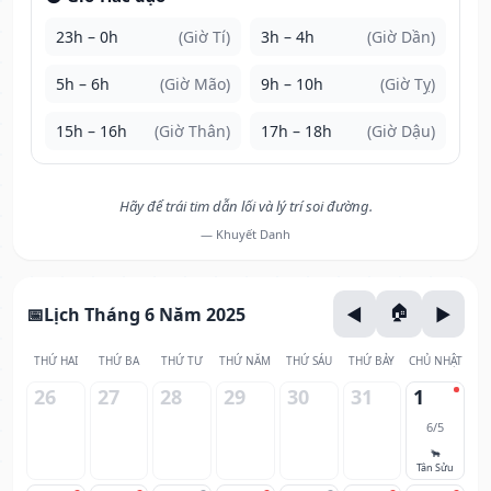
23h – 0h
(Giờ Tí)
3h – 4h
(Giờ Dần)
5h – 6h
(Giờ Mão)
9h – 10h
(Giờ Tỵ)
15h – 16h
(Giờ Thân)
17h – 18h
(Giờ Dậu)
Hãy để trái tim dẫn lối và lý trí soi đường.
— Khuyết Danh
Lịch Tháng 6 Năm 2025
THỨ HAI
THỨ BA
THỨ TƯ
THỨ NĂM
THỨ SÁU
THỨ BẢY
CHỦ NHẬT
26
27
28
29
30
31
1
6/5
🐂
Tân Sửu