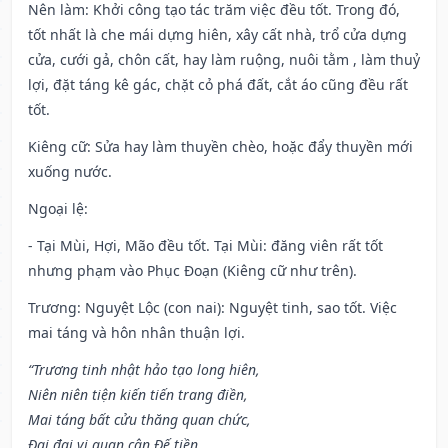
Nên làm
: Khởi công tạo tác trăm việc đều tốt. Trong đó,
tốt nhất là che mái dựng hiên, xây cất nhà, trổ cửa dựng
cửa, cưới gả, chôn cất, hay làm ruộng, nuôi tằm , làm thuỷ
lợi, đặt táng kê gác, chặt cỏ phá đất, cắt áo cũng đều rất
tốt.
Kiêng cữ
: Sửa hay làm thuyền chèo, hoặc đẩy thuyền mới
xuống nước.
Ngoại lệ
:
- Tại Mùi, Hợi, Mão đều tốt. Tại Mùi: đăng viên rất tốt
nhưng phạm vào Phục Đoạn (Kiêng cữ như trên).
Trương: Nguyệt Lộc (con nai): Nguyệt tinh, sao tốt. Việc
mai táng và hôn nhân thuận lợi.
“Trương tinh nhật hảo tạo long hiên,
Niên niên tiện kiến tiến trang điền,
Mai táng bất cửu thăng quan chức,
Đại đại vi quan cận Đế tiền,