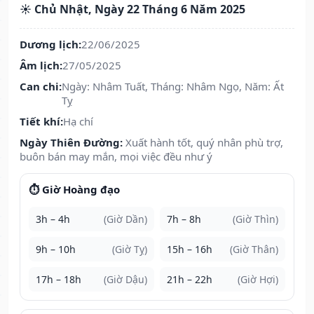
☀️ Chủ Nhật, Ngày 22 Tháng 6 Năm 2025
Dương lịch:
22/06/2025
Âm lịch:
27/05/2025
Can chi:
Ngày: Nhâm Tuất, Tháng: Nhâm Ngọ, Năm: Ất
Tỵ
Tiết khí:
Hạ chí
Ngày Thiên Đường:
Xuất hành tốt, quý nhân phù trợ,
buôn bán may mắn, mọi việc đều như ý
⏱️ Giờ Hoàng đạo
3h – 4h
(Giờ Dần)
7h – 8h
(Giờ Thìn)
9h – 10h
(Giờ Tỵ)
15h – 16h
(Giờ Thân)
17h – 18h
(Giờ Dậu)
21h – 22h
(Giờ Hợi)