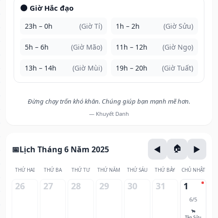
🌑 Giờ Hắc đạo
23h – 0h
(Giờ Tí)
1h – 2h
(Giờ Sửu)
5h – 6h
(Giờ Mão)
11h – 12h
(Giờ Ngọ)
13h – 14h
(Giờ Mùi)
19h – 20h
(Giờ Tuất)
Đừng chạy trốn khó khăn. Chúng giúp bạn mạnh mẽ hơn.
— Khuyết Danh
Lịch Tháng 6 Năm 2025
THỨ HAI
THỨ BA
THỨ TƯ
THỨ NĂM
THỨ SÁU
THỨ BẢY
CHỦ NHẬT
26
27
28
29
30
31
1
6/5
🐂
Tân Sửu