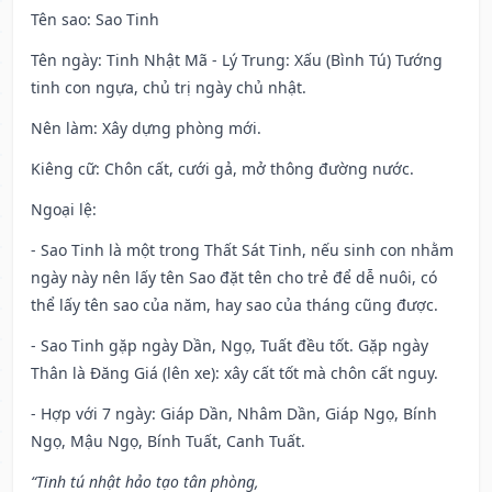
Tên sao
: Sao Tinh
Tên ngày
: Tinh Nhật Mã - Lý Trung: Xấu (Bình Tú) Tướng
tinh con ngựa, chủ trị ngày chủ nhật.
Nên làm
: Xây dựng phòng mới.
Kiêng cữ
: Chôn cất, cưới gả, mở thông đường nước.
Ngoại lệ
:
- Sao Tinh là một trong Thất Sát Tinh, nếu sinh con nhằm
ngày này nên lấy tên Sao đặt tên cho trẻ để dễ nuôi, có
thể lấy tên sao của năm, hay sao của tháng cũng được.
- Sao Tinh gặp ngày Dần, Ngọ, Tuất đều tốt. Gặp ngày
Thân là Đăng Giá (lên xe): xây cất tốt mà chôn cất nguy.
- Hợp với 7 ngày: Giáp Dần, Nhâm Dần, Giáp Ngọ, Bính
Ngọ, Mậu Ngọ, Bính Tuất, Canh Tuất.
“Tinh tú nhật hảo tạo tân phòng,