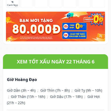
🐎
Canh Ngọ
XEM TỐT XẤU NGÀY 22 THÁNG 6
Giờ Hoàng Đạo
Giờ Dần (3h – 4h)
;
Giờ Thìn (7h – 8h)
;
Giờ Tỵ (9h – 10h)
;
Giờ Thân (15h – 16h)
;
Giờ Dậu (17h – 18h)
;
Giờ Hợi
(21h – 22h)