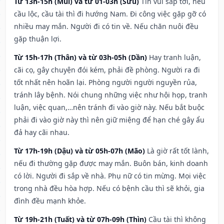
Từ 13h-15h (Mùi) và từ 01-03h (Sửu)
Tin vui sắp tới, nếu
cầu lộc, cầu tài thì đi hướng Nam. Đi công việc gặp gỡ có
nhiều may mắn. Người đi có tin về. Nếu chăn nuôi đều
gặp thuận lợi.
Từ 15h-17h (Thân) và từ 03h-05h (Dần)
Hay tranh luận,
cãi cọ, gây chuyện đói kém, phải đề phòng. Người ra đi
tốt nhất nên hoãn lại. Phòng người người nguyền rủa,
tránh lây bệnh. Nói chung những việc như hội họp, tranh
luận, việc quan,…nên tránh đi vào giờ này. Nếu bắt buộc
phải đi vào giờ này thì nên giữ miệng để hạn ché gây ẩu
đả hay cãi nhau.
Từ 17h-19h (Dậu) và từ 05h-07h (Mão)
Là giờ rất tốt lành,
nếu đi thường gặp được may mắn. Buôn bán, kinh doanh
có lời. Người đi sắp về nhà. Phụ nữ có tin mừng. Mọi việc
trong nhà đều hòa hợp. Nếu có bệnh cầu thì sẽ khỏi, gia
đình đều mạnh khỏe.
Từ 19h-21h (Tuất) và từ 07h-09h (Thìn)
Cầu tài thì không