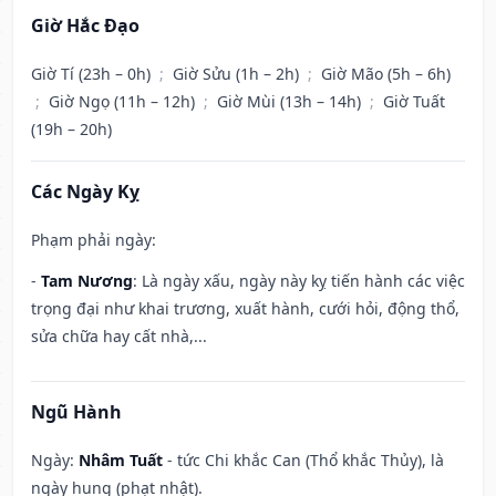
Giờ Hắc Đạo
Giờ Tí (23h – 0h)
;
Giờ Sửu (1h – 2h)
;
Giờ Mão (5h – 6h)
;
Giờ Ngọ (11h – 12h)
;
Giờ Mùi (13h – 14h)
;
Giờ Tuất
(19h – 20h)
Các Ngày Kỵ
Phạm phải ngày:
-
Tam Nương
: Là ngày xấu, ngày này kỵ tiến hành các việc
trọng đại như khai trương, xuất hành, cưới hỏi, động thổ,
sửa chữa hay cất nhà,...
Ngũ Hành
Ngày:
Nhâm Tuất
- tức Chi khắc Can (Thổ khắc Thủy), là
ngày hung (phạt nhật).