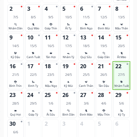
2
3
4
5
6
7
8
7/5
8/5
9/5
10/5
11/5
12/5
13/5
🐅
🐈
🐉
🐍
🐎
🐐
🐒
Nhâm Dần
Quý Mão
Giáp Thìn
Ất Tỵ
Bính Ngọ
Đinh Mùi
Mậu Thân
9
10
11
12
13
14
15
14/5
15/5
16/5
17/5
18/5
19/5
20/5
🐓
🐕
🐖
🐀
🐂
🐅
🐈
Kỷ Dậu
Canh Tuất
Tân Hợi
Nhâm Tý
Quý Sửu
Giáp Dần
Ất Mão
16
17
18
19
20
21
22
21/5
22/5
23/5
24/5
25/5
26/5
27/5
🐉
🐍
🐎
🐐
🐒
🐓
🐕
Bính Thìn
Đinh Tỵ
Mậu Ngọ
Kỷ Mùi
Canh Thân
Tân Dậu
Nhâm Tuất
23
24
25
26
27
28
29
28/5
29/5
1/6
2/6
3/6
4/6
5/6
🐖
🐀
🐂
🐅
🐈
🐉
🐍
Quý Hợi
Giáp Tý
Ất Sửu
Bính Dần
Đinh Mão
Mậu Thìn
Kỷ Tỵ
30
1
2
3
4
5
6
6/6