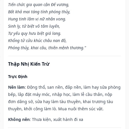
Tiến chức gia quan cận Đế vương,
Bất khả mai táng tính phóng thủy,
Hung tinh lâm vị nữ nhân vong.
Sinh ly, tử biệt vô tâm luyến,
Tự yếu quy hưu biệt giá lang.
Khổng tử cửu khúc châu nan độ,
Phóng thủy, khai câu, thiên mệnh thương.”
Thập Nhị Kiến Trừ
Trực Định
Nên làm
: Động thổ, san nền, đắp nền, làm hay sửa phòng
bếp, lắp đặt máy móc, nhập học, làm lễ cầu thân, nộp
đơn dâng sớ, sửa hay làm tàu thuyền, khai trương tàu
thuyền, khởi công làm lò. Mua nuôi thêm súc vật.
Không nên
: Thưa kiện, xuất hành đi xa