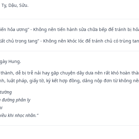
 Tỵ, Dậu, Sửu.
t kiến hỏa ương” - Không nên tiến hành sửa chữa bếp để tránh bị hỏa
 tất chủ trọng tang” - Không nên khóc lóc để tránh chủ có trùng ta
ngày Hung.
 thành, dễ bị trễ nải hay gặp chuyện dây dưa nên rất khó hoàn th
ính, luật pháp, giấy tờ, ký kết hợp đồng, dâng nộp đơn từ không nên
 tường
a đường phân ly
hi
iều khi nhọc nhằn.”