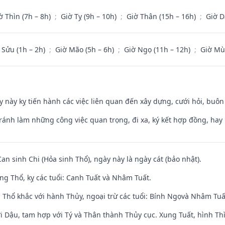
ờ Thìn (7h – 8h)
;
Giờ Tỵ (9h – 10h)
;
Giờ Thân (15h – 16h)
;
Giờ D
 Sửu (1h – 2h)
;
Giờ Mão (5h – 6h)
;
Giờ Ngọ (11h – 12h)
;
Giờ Mù
y này kỵ tiến hành các việc liên quan đến xây dựng, cưới hỏi, buô
Tránh làm những công việc quan trọng, đi xa, ký kết hợp đồng, hay 
Can sinh Chi (Hỏa sinh Thổ), ngày này là ngày cát (bảo nhật).
ng Thổ, kỵ các tuổi: Canh Tuất và Nhâm Tuất.
 Thổ khắc với hành Thủy, ngoại trừ các tuổi: Bính Ngọvà Nhâm Tu
i Dậu, tam hợp với Tý và Thân thành Thủy cục. Xung Tuất, hình Thì