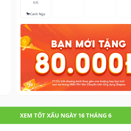
6/6
🐎
Canh Ngọ
XEM TỐT XẤU NGÀY 16 THÁNG 6