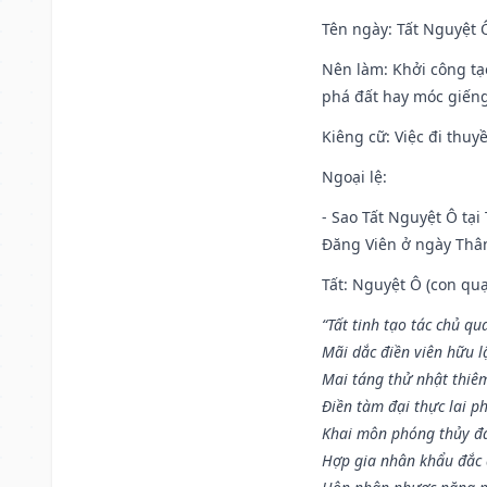
Tên ngày
: Tất Nguyệt 
Nên làm
: Khởi công tạ
phá đất hay móc giếng
Kiêng cữ
: Việc đi thuy
Ngoại lệ
:
- Sao Tất Nguyệt Ô tại
Đăng Viên ở ngày Thân 
Tất: Nguyệt Ô (con quạ
“Tất tinh tạo tác chủ qu
Mãi dắc điền viên hữu lậ
Mai táng thử nhật thiê
Điền tàm đại thực lai p
Khai môn phóng thủy đa 
Hợp gia nhân khẩu đắc 