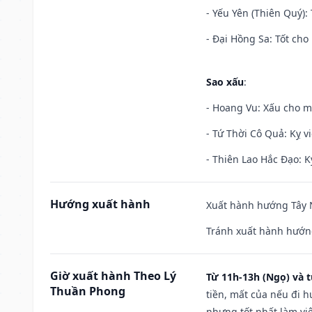
- Yếu Yên (Thiên Quý): 
- Đại Hồng Sa: Tốt cho 
Sao xấu
:
- Hoang Vu: Xấu cho m
- Tứ Thời Cô Quả: Kỵ vi
- Thiên Lao Hắc Đạo: K
Hướng xuất hành
Xuất hành hướng Tây N
Tránh xuất hành hướn
Giờ xuất hành Theo Lý
Từ 11h-13h (Ngọ) và t
Thuần Phong
tiền, mất của nếu đi 
nhưng tốt nhất làm vi