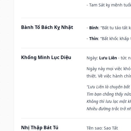
- Tam Sát kỵ mệnh tuổi
Bành Tổ Bách Kỵ Nhật
-
Bính
: “Bất tu táo tấ
-
Thìn
: “Bất khốc khấp
Khổng Minh Lục Diệu
Ngày:
Lưu Liên
- tức 
Ngày này mọi việc khó
thiệt. Về việc hành ch
“Lưu Liên là chuyện bất
Tìm bạn chẳng thấy nử
Không thì lưu lạc một k
Nhiều đường trắc trở nh
Nhị Thập Bát Tú
Tên sao
: Sao Tất