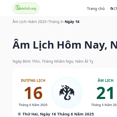
🗓️
Trang chủ
🔄
C
Amlich.org
Âm Lịch
>
Năm 2025
>
Tháng 6
>
Ngày 16
Âm Lịch Hôm Nay, N
Ngày Bính Thìn, Tháng Nhâm Ngọ, Năm Ất Tỵ
DƯƠNG LỊCH
ÂM LỊCH
16
21
🐉
Tháng 6 Năm 2025
Tháng 5 Năm 20
☀️ Thứ Hai, Ngày 16 Tháng 6 Năm 2025