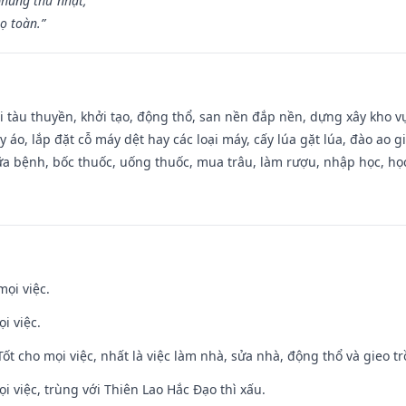
hùng thử nhật,
ọ toàn.”
đi tàu thuyền, khởi tạo, động thổ, san nền đắp nền, dựng xây kho
 áo, lắp đặt cỗ máy dệt hay các loại máy, cấy lúa gặt lúa, đào ao 
a bệnh, bốc thuốc, uống thuốc, mua trâu, làm rượu, nhập học, học 
mọi việc.
i việc.
 Tốt cho mọi việc, nhất là việc làm nhà, sửa nhà, động thổ và gieo tr
ọi việc, trùng với Thiên Lao Hắc Đạo thì xấu.