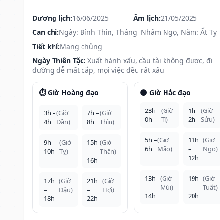
Dương lịch:
16/06/2025
Âm lịch:
21/05/2025
Can chi:
Ngày: Bính Thìn, Tháng: Nhâm Ngọ, Năm: Ất Tỵ
Tiết khí:
Mang chủng
Ngày Thiên Tặc:
Xuất hành xấu, cầu tài không được, đi
đường dễ mất cắp, mọi việc đều rất xấu
⏱️ Giờ Hoàng đạo
🌑 Giờ Hắc đạo
23h –
(Giờ
1h –
(Giờ
3h –
(Giờ
7h –
(Giờ
0h
Tí)
2h
Sửu)
4h
Dần)
8h
Thìn)
5h –
(Giờ
11h
(Giờ
9h –
(Giờ
15h
(Giờ
6h
Mão)
–
Ngọ)
10h
Tỵ)
–
Thân)
12h
16h
13h
(Giờ
19h
(Giờ
17h
(Giờ
21h
(Giờ
–
Mùi)
–
Tuất)
–
Dậu)
–
Hợi)
14h
20h
18h
22h