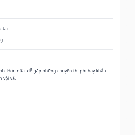
 tai
ng
ành. Hơn nữa, dễ gặp những chuyện thị phi hay khẩu
 vội vã.