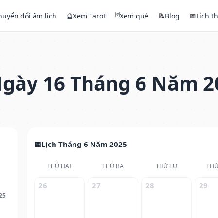
🃏
huyển đổi âm lịch
🔮
Xem Tarot
Xem quẻ
📝
Blog
📅
Lịch t
gày 16 Tháng 6 Năm 2
Lịch Tháng 6 Năm 2025
THỨ HAI
THỨ BA
THỨ TƯ
THỨ
26
27
28
29
25