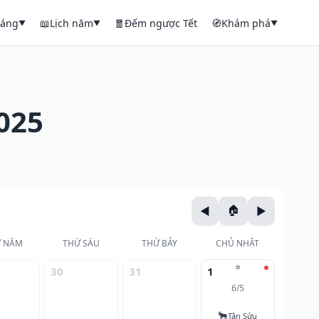
háng
📖
Lịch năm
🧧
Đếm ngược Tết
🧭
Khám phá
▼
▼
▼
025
 NĂM
THỨ SÁU
THỨ BẢY
CHỦ NHẬT
⭐
30
31
1
6/5
🐂
Tân Sửu