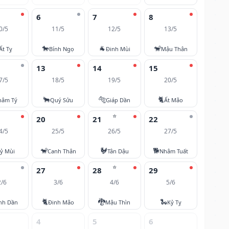
6
7
8
0/5
11/5
12/5
13/5
🐎
🐐
🐒
Ất Tỵ
Bính Ngọ
Đinh Mùi
Mậu Thân
13
14
15
7/5
18/5
19/5
20/5
🐂
🐅
🐈
hâm Tý
Quý Sửu
Giáp Dần
Ất Mão
⭐
20
21
22
4/5
25/5
26/5
27/5
🐒
🐓
🐕
ỷ Mùi
Canh Thân
Tân Dậu
Nhâm Tuất
⭐
27
28
29
2/6
3/6
4/6
5/6
🐈
🐉
🐍
nh Dần
Đinh Mão
Mậu Thìn
Kỷ Tỵ
4
5
6