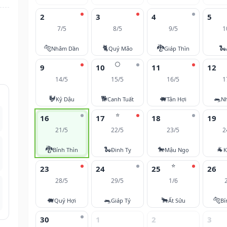
2
3
4
5
7/5
8/5
9/5
1
🐅
🐈
🐉
🐍
Nhâm Dần
Quý Mão
Giáp Thìn
🌕
9
10
11
12
14/5
15/5
16/5
1
🐓
🐕
🐖
🐀
Kỷ Dậu
Canh Tuất
Tân Hợi
N
⭐
16
17
18
19
21/5
22/5
23/5
2
🐉
🐍
🐎
🐐
Bính Thìn
Đinh Tỵ
Mậu Ngọ
K
⭐
23
24
25
26
28/5
29/5
1/6
🐖
🐀
🐂
🐅
Quý Hợi
Giáp Tý
Ất Sửu
Bí
30
1
2
3