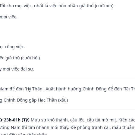
Tốt cho mọi việc, nhất là việc hôn nhân giá thú (cưới xin).
mọi việc.
ọi công việc.
ệc giá thú (cưới hỏi).
ỵ mọi việc đại sự.
am để đón 'Hỷ Thần'. Xuất hành hướng Chính Đông để đón 'Tài Th
g Chính Đông gặp Hạc Thần (xấu)
ừ 23h-01h (Tý)
Mưu sự khó thành, cầu lộc, cầu tài mờ mịt. Kiện cáo
hướng Nam thì tìm nhanh mới thấy. Đề phòng tranh cãi, mâu thuẫn
ệc gì đều cần chắc chắn.