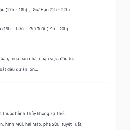
ậu (17h – 18h)
;
Giờ Hợi (21h – 22h)
i (13h – 14h)
;
Giờ Tuất (19h – 20h)
n bán, mua bán nhà, nhận việc, đầu tư.
bắt đầu dự án lớn...
ất thuộc hành Thủy không sợ Thổ.
n, hình Mùi, hại Mão, phá Sửu, tuyệt Tuất.