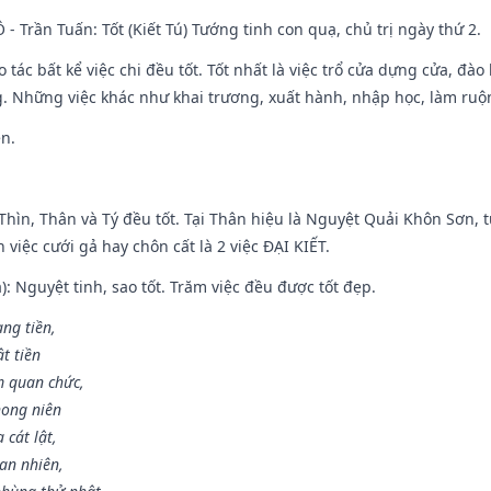
Ô - Trần Tuấn: Tốt (Kiết Tú) Tướng tinh con quạ, chủ trị ngày thứ 2.
o tác bất kể việc chi đều tốt. Tốt nhất là việc trổ cửa dựng cửa, đà
. Những việc khác như khai trương, xuất hành, nhập học, làm ruộn
ền.
 Thìn, Thân và Tý đều tốt. Tại Thân hiệu là Nguyệt Quải Khôn Sơn, t
việc cưới gả hay chôn cất là 2 việc ĐẠI KIẾT.
): Nguyệt tinh, sao tốt. Trăm việc đều được tốt đẹp.
ang tiền,
t tiền
m quan chức,
hong niên
cát lật,
an nhiên,