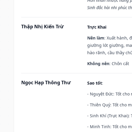
Hôn nhân nhược năng p
Sinh đắc hài nhi phúc th
Thập Nhị Kiến Trừ
Trực Khai
Nên làm
: Xuất hành, 
giường lót giường, may
hào rãnh, cầu thầy chữ
Không nên
: Chôn cất
Ngọc Hạp Thông Thư
Sao tốt
:
- Nguyệt Đức: Tốt cho 
- Thiên Quý: Tốt cho mọ
- Sinh Khí (Trực Khai):
- Minh Tinh: Tốt cho m