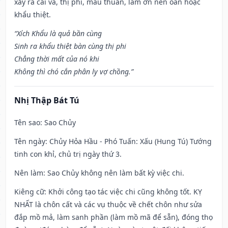
xảy ra cãi vã, thị phi, mâu thuẫn, làm ơn nên oán hoặc
khẩu thiệt.
“Xích Khẩu là quả bần cùng
Sinh ra khẩu thiệt bàn cùng thị phi
Chẳng thời mất của nó khi
Không thì chó cắn phân ly vợ chồng.”
Nhị Thập Bát Tú
Tên sao
: Sao Chủy
Tên ngày
: Chủy Hỏa Hầu - Phó Tuấn: Xấu (Hung Tú) Tướng
tinh con khỉ, chủ trị ngày thứ 3.
Nên làm
: Sao Chủy không nên làm bất kỳ việc chi.
Kiêng cữ
: Khởi công tạo tác việc chi cũng không tốt. KỴ
NHẤT là chôn cất và các vụ thuộc về chết chôn như sửa
đắp mồ mả, làm sanh phần (làm mồ mã để sẵn), đóng thọ