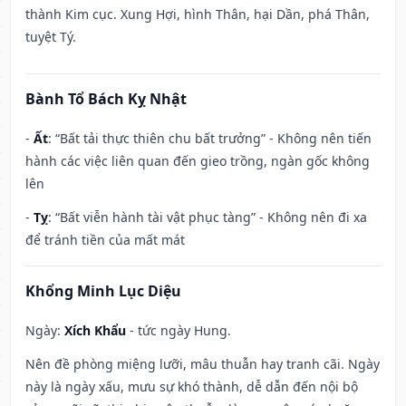
thành Kim cục. Xung Hợi, hình Thân, hại Dần, phá Thân,
tuyệt Tý.
Bành Tổ Bách Kỵ Nhật
-
Ất
: “Bất tải thực thiên chu bất trưởng” - Không nên tiến
hành các việc liên quan đến gieo trồng, ngàn gốc không
lên
-
Tỵ
: “Bất viễn hành tài vật phục tàng” - Không nên đi xa
để tránh tiền của mất mát
Khổng Minh Lục Diệu
Ngày:
Xích Khẩu
- tức ngày Hung.
Nên đề phòng miệng lưỡi, mâu thuẫn hay tranh cãi. Ngày
này là ngày xấu, mưu sự khó thành, dễ dẫn đến nội bộ