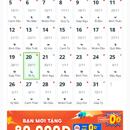
5
6
7
8
9
10
11
14/11
15/11
16/11
17/11
18/11
19/11
20/11
🐅
🐈
🐉
🐍
🐎
🐐
🐒
Canh Dần
Tân Mão
Nhâm Thìn
Quý Tỵ
Giáp Ngọ
Ất Mùi
Bính Thân
12
13
14
15
16
17
18
21/11
22/11
23/11
24/11
25/11
26/11
27/11
🐓
🐕
🐖
🐀
🐂
🐅
🐈
Đinh Dậu
Mậu Tuất
Kỷ Hợi
Canh Tý
Tân Sửu
Nhâm Dần
Quý Mão
19
20
21
22
23
24
25
28/11
29/11
30/11
1/11
2/11
3/11
4/11
🐉
🐍
🐎
🐈
🐉
🐍
🐎
Giáp Thìn
Ất Tỵ
Bính Ngọ
Ất Mão
Bính Thìn
Đinh Tỵ
Mậu Ngọ
26
27
28
29
30
31
1
5/11
6/11
7/11
8/11
9/11
10/11
🐐
🐒
🐓
🐕
🐖
🐀
Kỷ Mùi
Canh Thân
Tân Dậu
Nhâm Tuất
Quý Hợi
Giáp Tý