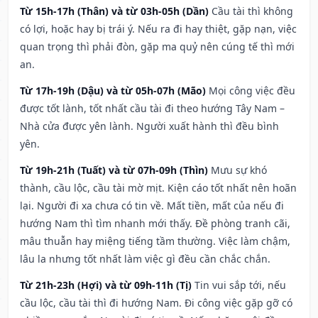
Từ 15h-17h (Thân) và từ 03h-05h (Dần)
Cầu tài thì không
có lợi, hoặc hay bị trái ý. Nếu ra đi hay thiệt, gặp nạn, việc
quan trọng thì phải đòn, gặp ma quỷ nên cúng tế thì mới
an.
Từ 17h-19h (Dậu) và từ 05h-07h (Mão)
Mọi công việc đều
được tốt lành, tốt nhất cầu tài đi theo hướng Tây Nam –
Nhà cửa được yên lành. Người xuất hành thì đều bình
yên.
Từ 19h-21h (Tuất) và từ 07h-09h (Thìn)
Mưu sự khó
thành, cầu lộc, cầu tài mờ mịt. Kiện cáo tốt nhất nên hoãn
lại. Người đi xa chưa có tin về. Mất tiền, mất của nếu đi
hướng Nam thì tìm nhanh mới thấy. Đề phòng tranh cãi,
mâu thuẫn hay miệng tiếng tầm thường. Việc làm chậm,
lâu la nhưng tốt nhất làm việc gì đều cần chắc chắn.
Từ 21h-23h (Hợi) và từ 09h-11h (Tị)
Tin vui sắp tới, nếu
cầu lộc, cầu tài thì đi hướng Nam. Đi công việc gặp gỡ có