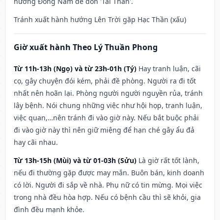
hướng Đông Nam để đón 'Tài Thần'.
Tránh xuất hành hướng Lên Trời gặp Hạc Thần (xấu)
Giờ xuất hành Theo Lý Thuần Phong
Từ 11h-13h (Ngọ) và từ 23h-01h (Tý)
Hay tranh luận, cãi
cọ, gây chuyện đói kém, phải đề phòng. Người ra đi tốt
nhất nên hoãn lại. Phòng người người nguyền rủa, tránh
lây bệnh. Nói chung những việc như hội họp, tranh luận,
việc quan,…nên tránh đi vào giờ này. Nếu bắt buộc phải
đi vào giờ này thì nên giữ miệng để hạn ché gây ẩu đả
hay cãi nhau.
Từ 13h-15h (Mùi) và từ 01-03h (Sửu)
Là giờ rất tốt lành,
nếu đi thường gặp được may mắn. Buôn bán, kinh doanh
có lời. Người đi sắp về nhà. Phụ nữ có tin mừng. Mọi việc
trong nhà đều hòa hợp. Nếu có bệnh cầu thì sẽ khỏi, gia
đình đều mạnh khỏe.