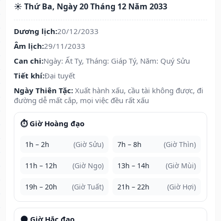
☀️ Thứ Ba, Ngày 20 Tháng 12 Năm 2033
Dương lịch:
20/12/2033
Âm lịch:
29/11/2033
Can chi:
Ngày: Ất Tỵ, Tháng: Giáp Tý, Năm: Quý Sửu
Tiết khí:
Đại tuyết
Ngày Thiên Tặc:
Xuất hành xấu, cầu tài không được, đi
đường dễ mất cắp, mọi việc đều rất xấu
⏱️ Giờ Hoàng đạo
1h – 2h
(Giờ Sửu)
7h – 8h
(Giờ Thìn)
11h – 12h
(Giờ Ngọ)
13h – 14h
(Giờ Mùi)
19h – 20h
(Giờ Tuất)
21h – 22h
(Giờ Hợi)
🌑 Giờ Hắc đạo