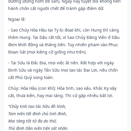
đường (đóng hòm để sẵn). Ngày này tuyệt đối không tiến
hành chôn cất người chết để tránh gặp điềm dữ.
Ngoại lệ
:
- Sao Chủy Hỏa Hầu tại Tỵ bị đoạt khí, còn Hung thì càng
thêm Hung. Tại Dậu rất tốt, vì Sao Chủy Đăng Viên ở Dậu
đem khởi động và thăng tiến. Tuy nhiên phạm vào Phục
Đoạn Sát (mọi kiêng cữ giống như trên).
- Tại Sửu là Đắc Địa, mọi việc ắt nên. Rất hợp với ngày
Đinh Sửu và ngày Tân Sửu mọi tạo tác Đại Lợi, nếu chôn
cất Phú Quý song toàn.
Chủy: Hỏa Hầu (con khỉ): Hỏa tinh, sao xấu. Khắc Kỵ xây
cất, thưa kiện, hay mai táng. Thi cử gặp nhiều bất lợi.
“Chủy tinh tạo tác hữu đồ hình,
Tam niên tất đinh chủ linh đinh,
Mai táng tốt tử đa do thử,
Thủ định Dần niên tiện sát nhân.