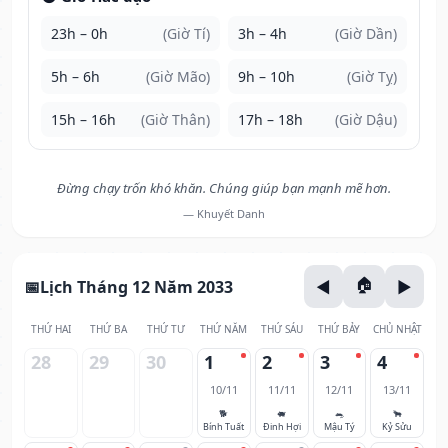
23h – 0h
(Giờ Tí)
3h – 4h
(Giờ Dần)
5h – 6h
(Giờ Mão)
9h – 10h
(Giờ Tỵ)
15h – 16h
(Giờ Thân)
17h – 18h
(Giờ Dậu)
Đừng chạy trốn khó khăn. Chúng giúp bạn mạnh mẽ hơn.
— Khuyết Danh
Lịch Tháng 12 Năm 2033
THỨ HAI
THỨ BA
THỨ TƯ
THỨ NĂM
THỨ SÁU
THỨ BẢY
CHỦ NHẬT
28
29
30
1
2
3
4
10/11
11/11
12/11
13/11
🐕
🐖
🐀
🐂
Bính Tuất
Đinh Hợi
Mậu Tý
Kỷ Sửu