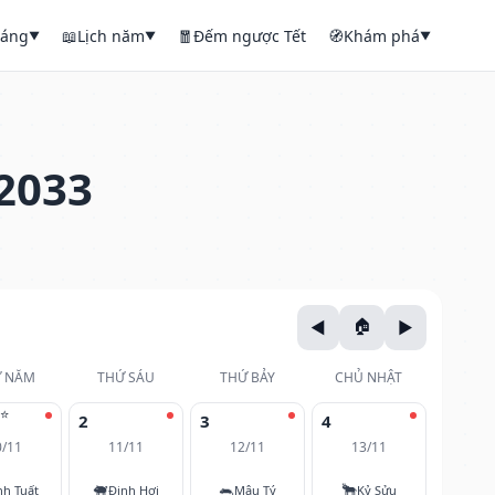
háng
📖
Lịch năm
🧧
Đếm ngược Tết
🧭
Khám phá
▼
▼
▼
2033
 NĂM
THỨ SÁU
THỨ BẢY
CHỦ NHẬT
⭐
2
3
4
0/11
11/11
12/11
13/11
🐖
🐀
🐂
nh Tuất
Đinh Hợi
Mậu Tý
Kỷ Sửu