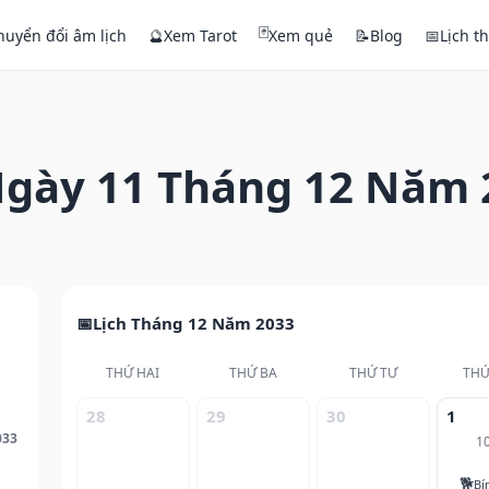
🃏
huyển đổi âm lịch
🔮
Xem Tarot
Xem quẻ
📝
Blog
📅
Lịch t
gày 11 Tháng 12 Năm 
Lịch Tháng 12 Năm 2033
THỨ HAI
THỨ BA
THỨ TƯ
THỨ
28
29
30
1
033
1
🐕
Bí