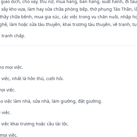
, giao dịch, cho vay, thu nợ, mua hàng, bán hàng, xuất hành, đi tà
 xây kho vựa, làm hay sửa chữa phòng bếp, thờ phụng Táo Thần, lắp
thầy chữa bệnh, mua gia súc, các việc trong vụ chăn nuôi, nhập học
hệ, làm hoặc sửa tàu thuyền, khai trương tàu thuyền, vẽ tranh, tu 
, tranh chấp.
ho mọi việc.
 việc, nhất là hôn thú, cưới hỏi.
ọi việc.
ho việc làm nhà, sửa nhà, làm giường, đặt giường.
 việc.
việc khai trương hoặc cầu tài lộc.
mọi việc.