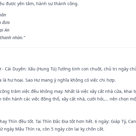
 đều được yên tâm, hành sự thành công.
hân
n đưa
ại An
 thanh nhàn.”
 - Cái Duyên: Xấu (Hung Tú) Tướng tinh con chuột, chủ trị ngày ch
ĩa là hư hoại. Sao Hư mang ý nghĩa không có việc chi hợp.
i công trăm việc đều không may. Nhất là việc xây cất nhà cửa, khai 
tiến hành các việc động thổ, xây cất nhà, cưới hỏi,... nên chọn mộ
hay Thìn đều tốt. Tại Thìn Đắc Địa tốt hơn hết. 6 ngày: Giáp Tý, C
ừ ngày Mậu Thìn ra, còn 5 ngày còn lại kỵ chôn cất.