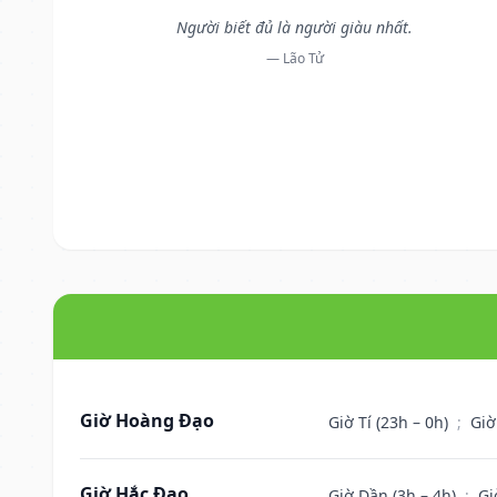
Người biết đủ là người giàu nhất.
— Lão Tử
Giờ Hoàng Đạo
Giờ Tí (23h – 0h)
;
Giờ
Giờ Hắc Đạo
Giờ Dần (3h – 4h)
;
Gi