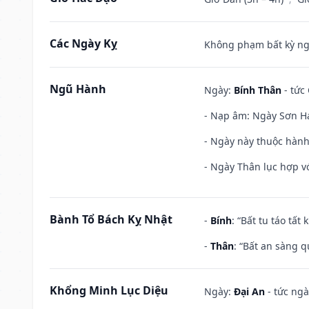
Các Ngày Kỵ
Không phạm bất kỳ ngày
Ngũ Hành
Ngày:
Bính Thân
- tức
- Nạp âm: Ngày Sơn Hạ
- Ngày này thuộc hành
- Ngày Thân lục hợp vớ
Bành Tổ Bách Kỵ Nhật
-
Bính
: “Bất tu táo tấ
-
Thân
: “Bất an sàng 
Khổng Minh Lục Diệu
Ngày:
Đại An
- tức ngà