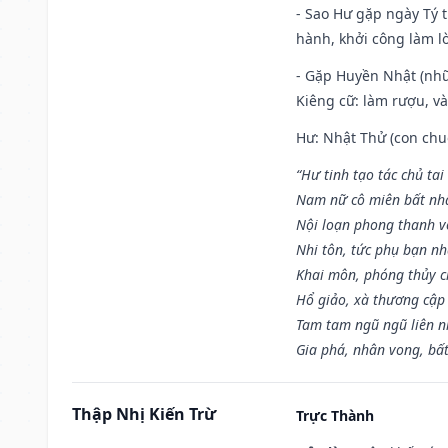
- Sao Hư gặp ngày Tý t
hành, khởi công làm lò
- Gặp Huyền Nhật (nhữ
Kiêng cữ: làm rượu, v
Hư: Nhật Thử (con chuộ
“Hư tinh tạo tác chủ tai
Nam nữ cô miên bất nhấ
Nội loạn phong thanh vô 
Nhi tôn, tức phụ bạn n
Khai môn, phóng thủy ch
Hổ giảo, xà thương cập 
Tam tam ngũ ngũ liên n
Gia phá, nhân vong, bấ
Thập Nhị Kiến Trừ
Trực Thành