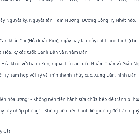
 Nguyệt kỵ, Nguyệt tận, Tam Nương, Dương Công Kỵ Nhật nào.
 Can khắc Chi (Hỏa khắc Kim), ngày này là ngày cát trung bình (chế 
 Hỏa, kỵ các tuổi: Canh Dần và Nhâm Dần.
 Hỏa khắc với hành Kim, ngoại trừ các tuổi: Nhâm Thân và Giáp N
i Tỵ, tam hợp với Tý và Thìn thành Thủy cục. Xung Dần, hình Dần, h
t kiến hỏa ương” - Không nên tiến hành sửa chữa bếp để tránh bị hỏa
quỷ túy nhập phòng” - Không nên tiến hành kê giường để tránh q
y Cát.