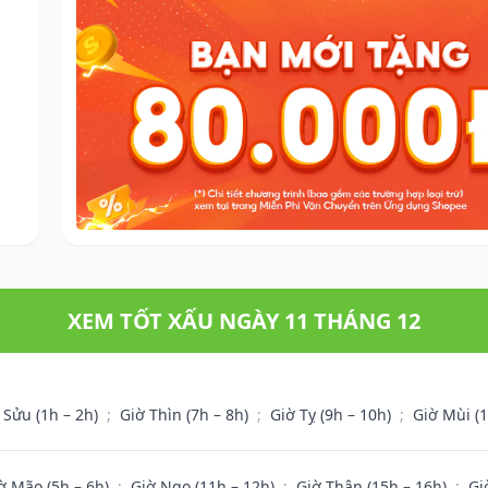
XEM TỐT XẤU NGÀY 11 THÁNG 12
 Sửu (1h – 2h)
;
Giờ Thìn (7h – 8h)
;
Giờ Tỵ (9h – 10h)
;
Giờ Mùi (
ờ Mão (5h – 6h)
;
Giờ Ngọ (11h – 12h)
;
Giờ Thân (15h – 16h)
;
Gi