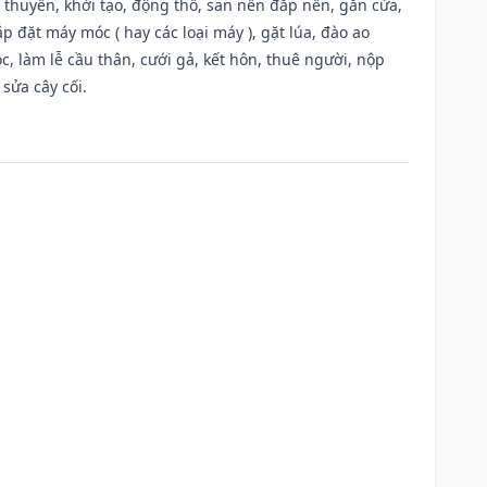
u thuyền, khởi tạo, động thổ, san nền đắp nền, gắn cửa,
 đặt máy móc ( hay các loại máy ), gặt lúa, đào ao
, làm lễ cầu thân, cưới gả, kết hôn, thuê người, nộp
sửa cây cối.