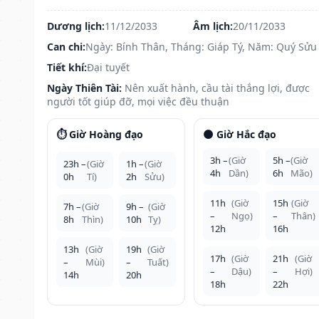
Dương lịch:
11/12/2033
Âm lịch:
20/11/2033
Can chi:
Ngày: Bính Thân, Tháng: Giáp Tý, Năm: Quý Sửu
Tiết khí:
Đại tuyết
Ngày Thiên Tài:
Nên xuất hành, cầu tài thắng lợi, được
người tốt giúp đỡ, mọi việc đều thuận
⏱️ Giờ Hoàng đạo
🌑 Giờ Hắc đạo
3h –
(Giờ
5h –
(Giờ
23h –
(Giờ
1h –
(Giờ
4h
Dần)
6h
Mão)
0h
Tí)
2h
Sửu)
11h
(Giờ
15h
(Giờ
7h –
(Giờ
9h –
(Giờ
–
Ngọ)
–
Thân)
8h
Thìn)
10h
Tỵ)
12h
16h
13h
(Giờ
19h
(Giờ
17h
(Giờ
21h
(Giờ
–
Mùi)
–
Tuất)
–
Dậu)
–
Hợi)
14h
20h
18h
22h