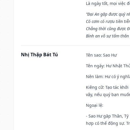
Là ngày tốt, mọi việc
“Đại An gặp được quý n
Có cơm có rượu tiền tiễ
Chẳng thời cũng được Đ
Bình an vô sự tấm thân
Nhị Thập Bát Tú
Tên sao
: Sao Hư
Tên ngày
: Hư Nhật Thử
Nên làm
: Hư có ý ngh
Kiêng cữ
: Tạo tác khở
vậy, nếu quý bạn muốn 
Ngoại lệ
:
- Sao Hư gặp Thân, Tý 
hợp có thể động sự. Tr