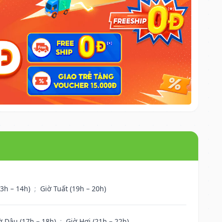
13h – 14h)
;
Giờ Tuất (19h – 20h)
ờ Dậu (17h – 18h)
;
Giờ Hợi (21h – 22h)