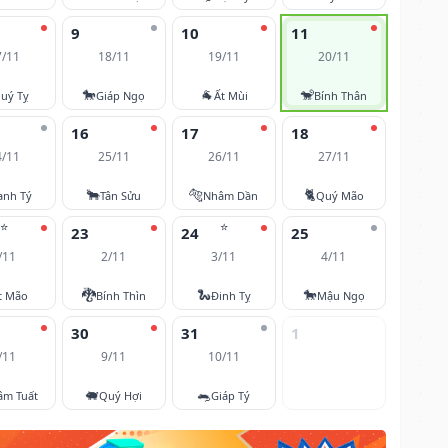
9
10
11
7/11
18/11
19/11
20/11
🐎
🐐
🐒
uý Tỵ
Giáp Ngọ
Ất Mùi
Bính Thân
16
17
18
4/11
25/11
26/11
27/11
🐂
🐅
🐈
anh Tý
Tân Sửu
Nhâm Dần
Quý Mão
⭐
⭐
23
24
25
/11
2/11
3/11
4/11
🐉
🐍
🐎
t Mão
Bính Thìn
Đinh Tỵ
Mậu Ngọ
30
31
1
/11
9/11
10/11
🐖
🐀
âm Tuất
Quý Hợi
Giáp Tý