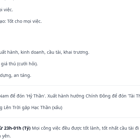
i việc.
o: Tốt cho mọi việc.
uất hành, kinh doanh, cầu tài, khai trương.
 giá thú (cưới hỏi).
 dựng, an táng.
am để đón 'Hỷ Thần'. Xuất hành hướng Chính Đông để đón 'Tài Th
 Lên Trời gặp Hạc Thần (xấu)
ừ 23h-01h (Tý)
Mọi công việc đều được tốt lành, tốt nhất cầu tài
h yên.