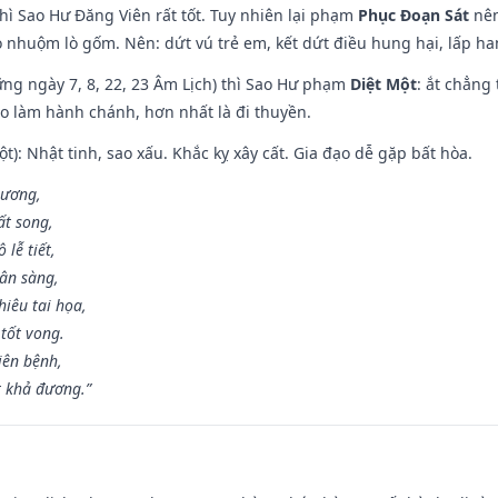
hì Sao Hư Đăng Viên rất tốt. Tuy nhiên lại phạm
Phục Đoạn Sát
nên
 nhuộm lò gốm. Nên: dứt vú trẻ em, kết dứt điều hung hại, lấp han
ng ngày 7, 8, 22, 23 Âm Lịch) thì Sao Hư phạm
Diệt Một
: ắt chẳng
ào làm hành chánh, hơn nhất là đi thuyền.
t): Nhật tinh, sao xấu. Khắc kỵ xây cất. Gia đạo dễ gặp bất hòa.
 ương,
t song,
lễ tiết,
hân sàng,
iêu tai họa,
tốt vong.
iên bệnh,
t khả đương.”