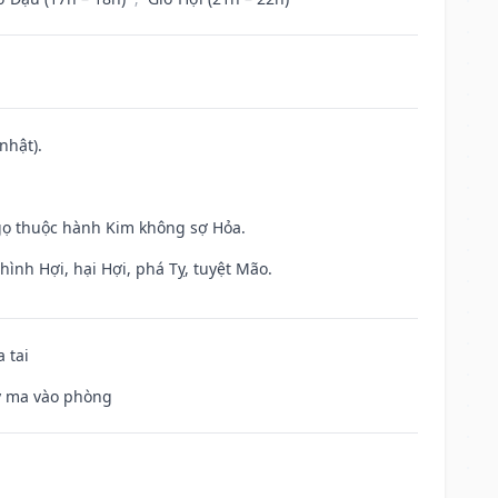
nhật).
gọ thuộc hành Kim không sợ Hỏa.
ình Hợi, hại Hợi, phá Tỵ, tuyệt Mão.
 tai
uỷ ma vào phòng