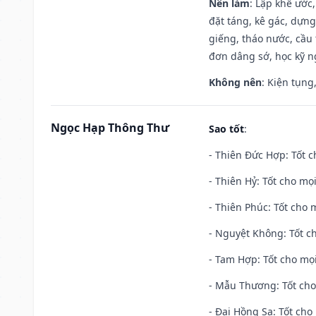
Nên làm
: Lập khế ước
đặt táng, kê gác, dựng
giếng, tháo nước, cầu 
đơn dâng sớ, học kỹ ng
Không nên
: Kiện tụng
Ngọc Hạp Thông Thư
Sao tốt
:
- Thiên Đức Hợp: Tốt c
- Thiên Hỷ: Tốt cho mọi
- Thiên Phúc: Tốt cho m
- Nguyệt Không: Tốt c
- Tam Hợp: Tốt cho mọi
- Mẫu Thương: Tốt cho 
- Đại Hồng Sa: Tốt cho 