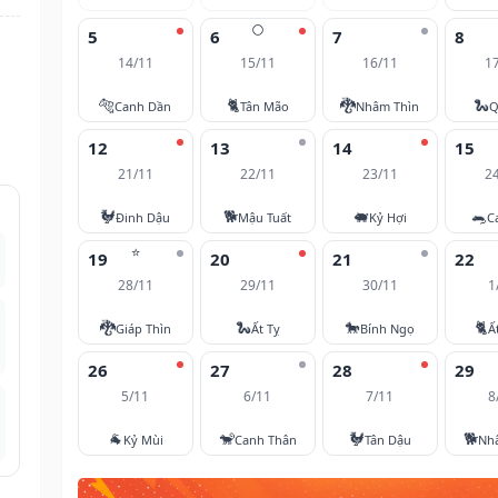
🌕
5
6
7
8
14/11
15/11
16/11
1
🐅
🐈
🐉
🐍
Canh Dần
Tân Mão
Nhâm Thìn
Q
12
13
14
15
21/11
22/11
23/11
2
🐓
🐕
🐖
🐀
Đinh Dậu
Mậu Tuất
Kỷ Hợi
C
⭐
19
20
21
22
28/11
29/11
30/11
1
🐉
🐍
🐎
🐈
Giáp Thìn
Ất Tỵ
Bính Ngọ
Ấ
26
27
28
29
5/11
6/11
7/11
8
🐐
🐒
🐓
🐕
Kỷ Mùi
Canh Thân
Tân Dậu
Nh