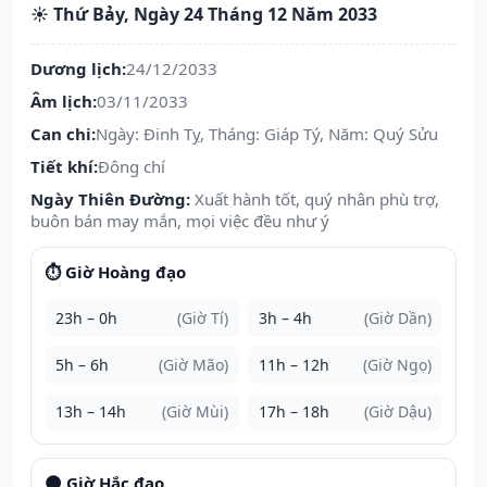
☀️ Thứ Bảy, Ngày 24 Tháng 12 Năm 2033
Dương lịch:
24/12/2033
Âm lịch:
03/11/2033
Can chi:
Ngày: Đinh Tỵ, Tháng: Giáp Tý, Năm: Quý Sửu
Tiết khí:
Đông chí
Ngày Thiên Đường:
Xuất hành tốt, quý nhân phù trợ,
buôn bán may mắn, mọi việc đều như ý
⏱️ Giờ Hoàng đạo
23h – 0h
(Giờ Tí)
3h – 4h
(Giờ Dần)
5h – 6h
(Giờ Mão)
11h – 12h
(Giờ Ngọ)
13h – 14h
(Giờ Mùi)
17h – 18h
(Giờ Dậu)
🌑 Giờ Hắc đạo