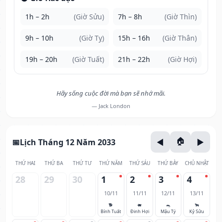
1h – 2h
(Giờ Sửu)
7h – 8h
(Giờ Thìn)
9h – 10h
(Giờ Tỵ)
15h – 16h
(Giờ Thân)
19h – 20h
(Giờ Tuất)
21h – 22h
(Giờ Hợi)
Hãy sống cuộc đời mà bạn sẽ nhớ mãi.
— Jack London
Lịch Tháng 12 Năm 2033
THỨ HAI
THỨ BA
THỨ TƯ
THỨ NĂM
THỨ SÁU
THỨ BẢY
CHỦ NHẬT
28
29
30
1
2
3
4
10/11
11/11
12/11
13/11
🐕
🐖
🐀
🐂
Bính Tuất
Đinh Hợi
Mậu Tý
Kỷ Sửu