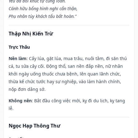
Yêu đà bối khúc tự cung loan.
Cánh hữu bổng hình nghi cẩn thận,
Phụ nhân tùy khách tẩu bất hoàn.”
Thập Nhị Kiến Trừ
Trực Thâu
Nên làm
: Cấy lúa, gặt lúa, mua trâu, nuôi tằm, đi săn thú
cá, tu sửa cây cối. Động thổ, san nền đắp nền, nữ nhân
khởi ngày uống thuốc chưa bệnh, lên quan lãnh chức,
thừa kế chức tước hay sự nghiệp, vào làm hành chính,
nộp đơn dâng sớ.
Không nên
: Bắt đầu công việc mới, kỵ đi du lịch, kỵ tang
lễ.
Ngọc Hạp Thông Thư