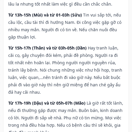
lâu la nhưng tốt nhất làm việc gì đều cần chắc chắn.
Từ 13h-15h (Mùi) và từ 01-03h (Sửu)
Tin vui sắp tới, nếu
cầu lộc, cầu tài thì đi hướng Nam. Đi công việc gặp gỡ có
nhiều may mắn. Người đi có tin về. Nếu chăn nuôi đều
gặp thuận lợi.
Từ 15h-17h (Thân) và từ 03h-05h (Dần)
Hay tranh luận,
cãi cọ, gây chuyện đói kém, phải đề phòng. Người ra đi
tốt nhất nên hoãn lại. Phòng người người nguyền rủa,
tránh lây bệnh. Nói chung những việc như hội họp, tranh
luận, việc quan,…nên tránh đi vào giờ này. Nếu bắt buộc
phải đi vào giờ này thì nên giữ miệng để hạn ché gây ẩu
đả hay cãi nhau.
Từ 17h-19h (Dậu) và từ 05h-07h (Mão)
Là giờ rất tốt lành,
nếu đi thường gặp được may mắn. Buôn bán, kinh doanh
có lời. Người đi sắp về nhà. Phụ nữ có tin mừng. Mọi việc
trong nhà đều hòa hợp. Nếu có bệnh cầu thì sẽ khỏi, gia