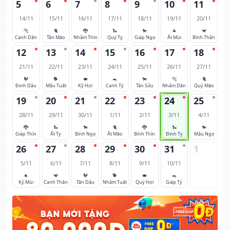
5
6
7
8
9
10
11
14/11
15/11
16/11
17/11
18/11
19/11
20/11
🐅
🐈
🐉
🐍
🐎
🐐
🐒
Canh Dần
Tân Mão
Nhâm Thìn
Quý Tỵ
Giáp Ngọ
Ất Mùi
Bính Thân
12
13
14
15
16
17
18
21/11
22/11
23/11
24/11
25/11
26/11
27/11
🐓
🐕
🐖
🐀
🐂
🐅
🐈
Đinh Dậu
Mậu Tuất
Kỷ Hợi
Canh Tý
Tân Sửu
Nhâm Dần
Quý Mão
19
20
21
22
23
24
25
28/11
29/11
30/11
1/11
2/11
3/11
4/11
🐉
🐍
🐎
🐈
🐉
🐍
🐎
Giáp Thìn
Ất Tỵ
Bính Ngọ
Ất Mão
Bính Thìn
Đinh Tỵ
Mậu Ngọ
26
27
28
29
30
31
1
5/11
6/11
7/11
8/11
9/11
10/11
🐐
🐒
🐓
🐕
🐖
🐀
Kỷ Mùi
Canh Thân
Tân Dậu
Nhâm Tuất
Quý Hợi
Giáp Tý