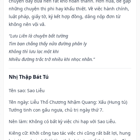
chuyện dây dưa nên rất khó hoàn thành. Hơn nữa, dễ gặp
những chuyện thị phi hay khẩu thiệt. Về việc hành chính,
luật pháp, giấy tờ, ký kết hợp đồng, dâng nộp đơn từ
không nên vội vã.
“Lưu Liên là chuyện bất tường
Tìm bạn chẳng thấy nửa đường phân ly
Không thì lưu lạc một khi
Nhiều đường trắc trở nhiều khi nhọc nhằn.”
Nhị Thập Bát Tú
Tên sao
: Sao Liễu
Tên ngày
: Liễu Thổ Chương Nhậm Quang: Xấu (Hung tú)
Tướng tinh con gấu ngựa, chủ trị ngày thứ 7.
Nên làm
: Không có bất kỳ việc chi hạp với Sao Liễu.
Kiêng cữ
: Khởi công tạo tác việc chi cũng rất bất lợi, hung