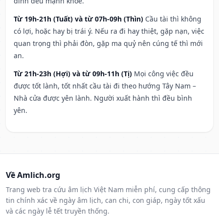
đình đều mạnh khỏe.
Từ 19h-21h (Tuất) và từ 07h-09h (Thìn)
Cầu tài thì không
có lợi, hoặc hay bị trái ý. Nếu ra đi hay thiệt, gặp nạn, việc
quan trọng thì phải đòn, gặp ma quỷ nên cúng tế thì mới
an.
Từ 21h-23h (Hợi) và từ 09h-11h (Tị)
Mọi công việc đều
được tốt lành, tốt nhất cầu tài đi theo hướng Tây Nam –
Nhà cửa được yên lành. Người xuất hành thì đều bình
yên.
Về Amlich.org
Trang web tra cứu âm lịch Việt Nam miễn phí, cung cấp thông
tin chính xác về ngày âm lịch, can chi, con giáp, ngày tốt xấu
và các ngày lễ tết truyền thống.