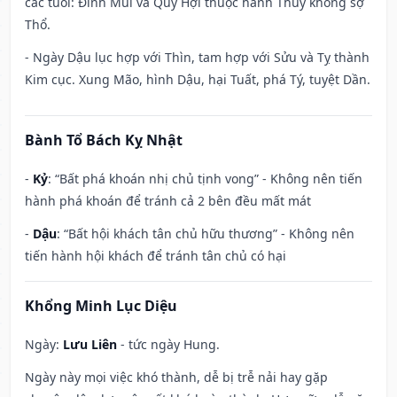
các tuổi: Đinh Mùi và Quý Hợi thuộc hành Thủy không sợ
Thổ.
- Ngày Dậu lục hợp với Thìn, tam hợp với Sửu và Tỵ thành
Kim cục. Xung Mão, hình Dậu, hại Tuất, phá Tý, tuyệt Dần.
Bành Tổ Bách Kỵ Nhật
-
Kỷ
: “Bất phá khoán nhị chủ tịnh vong” - Không nên tiến
hành phá khoán để tránh cả 2 bên đều mất mát
-
Dậu
: “Bất hội khách tân chủ hữu thương” - Không nên
tiến hành hội khách để tránh tân chủ có hại
Khổng Minh Lục Diệu
Ngày:
Lưu Liên
- tức ngày Hung.
Ngày này mọi việc khó thành, dễ bị trễ nải hay gặp