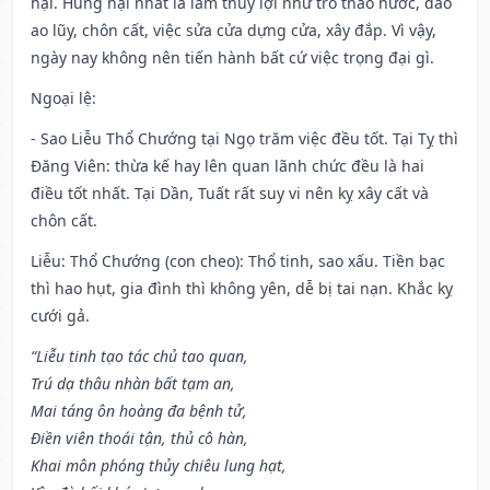
hại. Hung hại nhất là làm thủy lợi như trổ tháo nước, đào
ao lũy, chôn cất, việc sửa cửa dựng cửa, xây đắp. Vì vậy,
ngày nay không nên tiến hành bất cứ việc trọng đại gì.
Ngoại lệ
:
- Sao Liễu Thổ Chướng tại Ngọ trăm việc đều tốt. Tại Tỵ thì
Đăng Viên: thừa kế hay lên quan lãnh chức đều là hai
điều tốt nhất. Tại Dần, Tuất rất suy vi nên kỵ xây cất và
chôn cất.
Liễu: Thổ Chướng (con cheo): Thổ tinh, sao xấu. Tiền bạc
thì hao hụt, gia đình thì không yên, dễ bị tai nạn. Khắc kỵ
cưới gả.
“Liễu tinh tạo tác chủ tao quan,
Trú dạ thâu nhàn bất tạm an,
Mai táng ôn hoàng đa bệnh tử,
Điền viên thoái tận, thủ cô hàn,
Khai môn phóng thủy chiêu lung hạt,