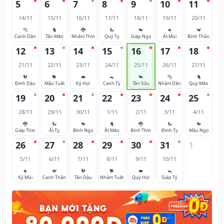
5
6
7
8
9
10
11
14/11
15/11
16/11
17/11
18/11
19/11
20/11
🐅
🐈
🐉
🐍
🐎
🐐
🐒
Canh Dần
Tân Mão
Nhâm Thìn
Quý Tỵ
Giáp Ngọ
Ất Mùi
Bính Thân
12
13
14
15
16
17
18
21/11
22/11
23/11
24/11
25/11
26/11
27/11
🐓
🐕
🐖
🐀
🐂
🐅
🐈
Đinh Dậu
Mậu Tuất
Kỷ Hợi
Canh Tý
Tân Sửu
Nhâm Dần
Quý Mão
19
20
21
22
23
24
25
28/11
29/11
30/11
1/11
2/11
3/11
4/11
🐉
🐍
🐎
🐈
🐉
🐍
🐎
Giáp Thìn
Ất Tỵ
Bính Ngọ
Ất Mão
Bính Thìn
Đinh Tỵ
Mậu Ngọ
26
27
28
29
30
31
1
5/11
6/11
7/11
8/11
9/11
10/11
🐐
🐒
🐓
🐕
🐖
🐀
Kỷ Mùi
Canh Thân
Tân Dậu
Nhâm Tuất
Quý Hợi
Giáp Tý