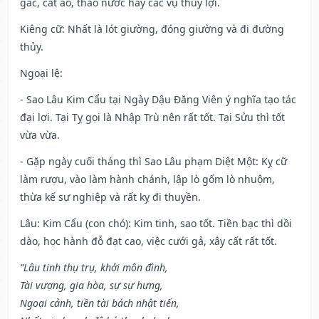
gác, cắt áo, tháo nước hay các vụ thủy lợi.
Kiêng cữ
: Nhất là lót giường, đóng giường và đi đường
thủy.
Ngoại lệ
:
- Sao Lâu Kim Cẩu tại Ngày Dậu Đăng Viên ý nghĩa tạo tác
đại lợi. Tại Tỵ gọi là Nhập Trù nên rất tốt. Tại Sửu thì tốt
vừa vừa.
- Gặp ngày cuối tháng thì Sao Lâu phạm Diệt Một: Kỵ cữ
làm rượu, vào làm hành chánh, lập lò gốm lò nhuộm,
thừa kế sự nghiệp và rất kỵ đi thuyền.
Lâu: Kim Cẩu (con chó): Kim tinh, sao tốt. Tiền bạc thì dồi
dào, học hành đỗ đạt cao, việc cưới gả, xây cất rất tốt.
“Lâu tinh thụ trụ, khởi môn đình,
Tài vượng, gia hòa, sự sự hưng,
Ngoại cảnh, tiền tài bách nhật tiến,