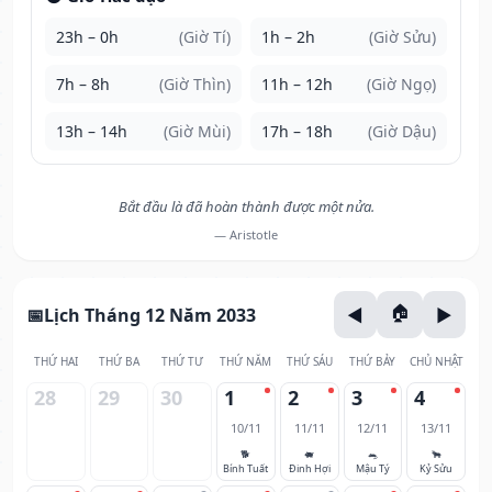
23h – 0h
(Giờ Tí)
1h – 2h
(Giờ Sửu)
7h – 8h
(Giờ Thìn)
11h – 12h
(Giờ Ngọ)
13h – 14h
(Giờ Mùi)
17h – 18h
(Giờ Dậu)
Bắt đầu là đã hoàn thành được một nửa.
— Aristotle
Lịch Tháng 12 Năm 2033
THỨ HAI
THỨ BA
THỨ TƯ
THỨ NĂM
THỨ SÁU
THỨ BẢY
CHỦ NHẬT
28
29
30
1
2
3
4
10/11
11/11
12/11
13/11
🐕
🐖
🐀
🐂
Bính Tuất
Đinh Hợi
Mậu Tý
Kỷ Sửu