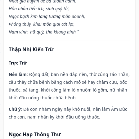
Nhất gia huynh đệ bá thanh danh.
Hôn nhân tiến ích, sinh quý tử,
Ngọc bạch kim lang tương mãn doanh,
Phóng thủy, khai môn giai cát lợi,
Nam vinh, nữ quý, thọ khang ninh.”
Thập Nhị Kiến Trừ
Trực Trừ
Nên làm
: Động đất, ban nền đắp nền, thờ cúng Táo Thần,
cầu thầy chữa bệnh bằng cách mổ xẻ hay châm cứu, bốc
thuốc, xả tang, khởi công làm lò nhuộm lò gốm, nữ nhân
khởi đầu uống thuốc chữa bệnh.
Chú ý
: Đẻ con nhằm ngày này khó nuôi, nên làm Âm Đức
cho con, nam nhân kỵ khởi đầu uống thuốc.
Ngọc Hạp Thông Thư