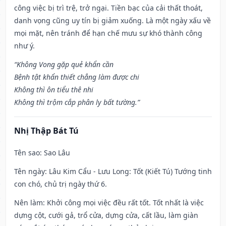
công việc bị trì trệ, trở ngại. Tiền bạc của cải thất thoát,
danh vọng cũng uy tín bị giảm xuống. Là một ngày xấu về
mọi mặt, nên tránh để hạn chế mưu sự khó thành công
như ý.
“Không Vong gặp quẻ khẩn cần
Bệnh tật khẩn thiết chẳng làm được chi
Không thì ôn tiểu thê nhi
Không thì trộm cắp phân ly bất tường.”
Nhị Thập Bát Tú
Tên sao
: Sao Lâu
Tên ngày
: Lâu Kim Cẩu - Lưu Long: Tốt (Kiết Tú) Tướng tinh
con chó, chủ trị ngày thứ 6.
Nên làm
: Khởi công mọi việc đều rất tốt. Tốt nhất là việc
dựng cột, cưới gả, trổ cửa, dựng cửa, cất lầu, làm giàn