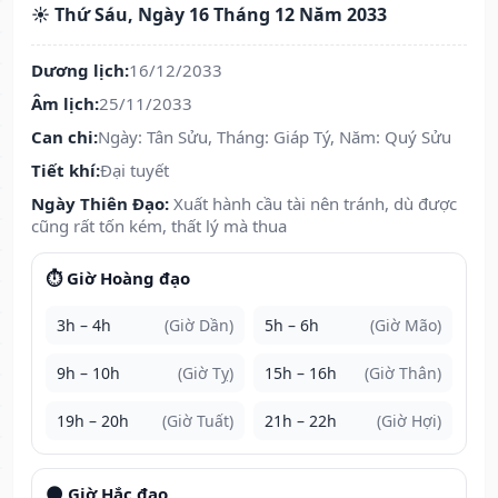
☀️ Thứ Sáu, Ngày 16 Tháng 12 Năm 2033
Dương lịch:
16/12/2033
Âm lịch:
25/11/2033
Can chi:
Ngày: Tân Sửu, Tháng: Giáp Tý, Năm: Quý Sửu
Tiết khí:
Đại tuyết
Ngày Thiên Đạo:
Xuất hành cầu tài nên tránh, dù được
cũng rất tốn kém, thất lý mà thua
⏱️ Giờ Hoàng đạo
3h – 4h
(Giờ Dần)
5h – 6h
(Giờ Mão)
9h – 10h
(Giờ Tỵ)
15h – 16h
(Giờ Thân)
19h – 20h
(Giờ Tuất)
21h – 22h
(Giờ Hợi)
🌑 Giờ Hắc đạo