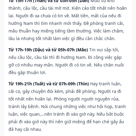
Từ 15h-17h (Thân) và từ 03h-05h (Dần)
Mưu sự khó
thành, cầu lộc, cầu tài mờ mịt. Kiện cáo tốt nhất nên hoãn
lại. Người đi xa chưa có tin về. Mất tiền, mất của nếu đi
hướng Nam thì tìm nhanh mới thấy. Đề phòng tranh cãi,
mâu thuẫn hay miệng tiếng tầm thường. Việc làm chậm,
lâu la nhưng tốt nhất làm việc gì đều cần chắc chắn.
Từ 17h-19h (Dậu) và từ 05h-07h (Mão)
Tin vui sắp tới,
nếu cầu lộc, cầu tài thì đi hướng Nam. Đi công việc gặp
gỡ có nhiều may mắn. Người đi có tin về. Nếu chăn nuôi
đều gặp thuận lợi.
Từ 19h-21h (Tuất) và từ 07h-09h (Thìn)
Hay tranh luận,
cãi cọ, gây chuyện đói kém, phải đề phòng. Người ra đi
tốt nhất nên hoãn lại. Phòng người người nguyền rủa,
tránh lây bệnh. Nói chung những việc như hội họp, tranh
luận, việc quan,…nên tránh đi vào giờ này. Nếu bắt buộc
phải đi vào giờ này thì nên giữ miệng để hạn ché gây ẩu
đả hay cãi nhau.