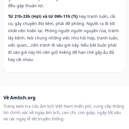
đều gặp thuận lợi.
Từ 21h-23h (Hợi) và từ 09h-11h (Tị)
Hay tranh luận, cãi
cọ, gây chuyện đói kém, phải đề phòng. Người ra đi tốt
nhất nên hoãn lại. Phòng người người nguyền rủa, tránh
lây bệnh. Nói chung những việc như hội họp, tranh luận,
việc quan,…nên tránh đi vào giờ này. Nếu bắt buộc phải
đi vào giờ này thì nên giữ miệng để hạn ché gây ẩu đả
hay cãi nhau.
Về Amlich.org
Trang web tra cứu âm lịch Việt Nam miễn phí, cung cấp thông
tin chính xác về ngày âm lịch, can chi, con giáp, ngày tốt xấu
và các ngày lễ tết truyền thống.