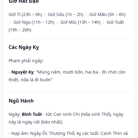
Giờ Hắc Đạo
Giờ Tí (23h – 0h)
;
Giờ Sửu (1h – 2h)
;
Giờ Mão (5h – 6h)
;
Giờ Ngọ (11h – 12h)
;
Giờ Mùi (13h – 14h)
;
Giờ Tuất
(19h – 20h)
Các Ngày Kỵ
Phạm phải ngày:
-
Nguyệt Kỵ
: “Mùng năm, mười bốn, hai ba - Đi chơi còn
thiệt, nữa là đi buôn”
Ngũ Hành
Ngày:
Bính Tuất
- tức Can sinh Chi (Hỏa sinh Thổ), ngày
này là ngày cát (bảo nhật).
- Nạp âm: Ngày Ốc Thượng Thổ, kỵ các tuổi: Canh Thìn và