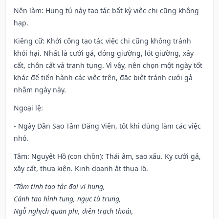
Nên làm
: Hung tú này tạo tác bất kỳ việc chi cũng không
hạp.
Kiêng cữ
: Khởi công tạo tác việc chi cũng không tránh
khỏi hại. Nhất là cưới gả, đóng giường, lót giường, xây
cất, chôn cất và tranh tụng. Vì vậy, nên chọn một ngày tốt
khác để tiến hành các việc trên, đặc biệt tránh cưới gả
nhằm ngày này.
Ngoại lệ
:
- Ngày Dần Sao Tâm Đăng Viên, tốt khi dùng làm các việc
nhỏ.
Tâm: Nguyệt Hồ (con chồn): Thái âm, sao xấu. Kỵ cưới gả,
xây cất, thưa kiện. Kinh doanh ắt thua lỗ.
“Tâm tinh tạo tác đại vi hung,
Cánh tao hình tụng, ngục tù trung,
Ngỗ nghịch quan phi, điền trạch thoái,