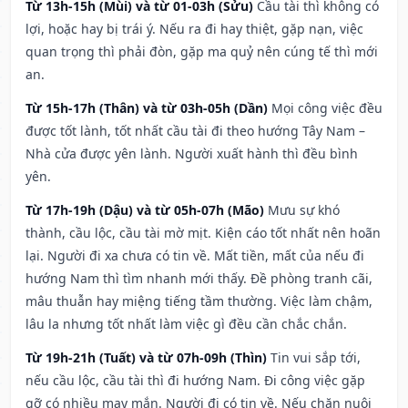
Từ 13h-15h (Mùi) và từ 01-03h (Sửu)
Cầu tài thì không có
lợi, hoặc hay bị trái ý. Nếu ra đi hay thiệt, gặp nạn, việc
quan trọng thì phải đòn, gặp ma quỷ nên cúng tế thì mới
an.
Từ 15h-17h (Thân) và từ 03h-05h (Dần)
Mọi công việc đều
được tốt lành, tốt nhất cầu tài đi theo hướng Tây Nam –
Nhà cửa được yên lành. Người xuất hành thì đều bình
yên.
Từ 17h-19h (Dậu) và từ 05h-07h (Mão)
Mưu sự khó
thành, cầu lộc, cầu tài mờ mịt. Kiện cáo tốt nhất nên hoãn
lại. Người đi xa chưa có tin về. Mất tiền, mất của nếu đi
hướng Nam thì tìm nhanh mới thấy. Đề phòng tranh cãi,
mâu thuẫn hay miệng tiếng tầm thường. Việc làm chậm,
lâu la nhưng tốt nhất làm việc gì đều cần chắc chắn.
Từ 19h-21h (Tuất) và từ 07h-09h (Thìn)
Tin vui sắp tới,
nếu cầu lộc, cầu tài thì đi hướng Nam. Đi công việc gặp
gỡ có nhiều may mắn. Người đi có tin về. Nếu chăn nuôi