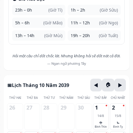
23h – 0h
(Giờ Tí)
1h – 2h
(Giờ Sửu)
5h – 6h
(Giờ Mão)
11h – 12h
(Giờ Ngọ)
13h – 14h
(Giờ Mùi)
19h – 20h
(Giờ Tuất)
Hỏi một câu chỉ dốt chốc lát. Nhưng không hỏi sẽ dốt nát cả đời.
— Ngạn ngữ phương Tây
Lịch Tháng 10 Năm 2039
THỨ HAI
THỨ BA
THỨ TƯ
THỨ NĂM
THỨ SÁU
THỨ BẢY
CHỦ NHẬT
26
27
28
29
30
1
2
14/8
15/8
🐉
🐍
Bính Thìn
Đinh Tỵ