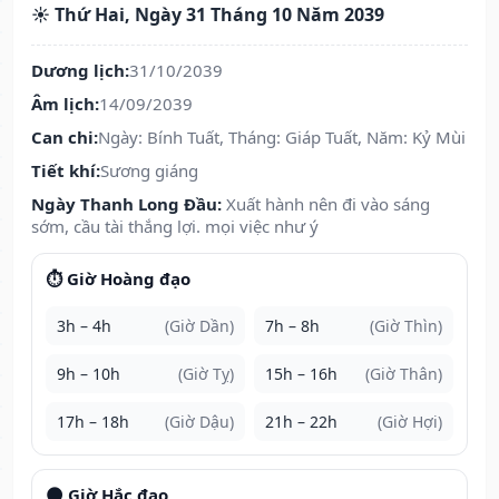
☀️ Thứ Hai, Ngày 31 Tháng 10 Năm 2039
Dương lịch:
31/10/2039
Âm lịch:
14/09/2039
Can chi:
Ngày: Bính Tuất, Tháng: Giáp Tuất, Năm: Kỷ Mùi
Tiết khí:
Sương giáng
Ngày Thanh Long Đầu:
Xuất hành nên đi vào sáng
sớm, cầu tài thắng lợi. mọi việc như ý
⏱️ Giờ Hoàng đạo
3h – 4h
(Giờ Dần)
7h – 8h
(Giờ Thìn)
9h – 10h
(Giờ Tỵ)
15h – 16h
(Giờ Thân)
17h – 18h
(Giờ Dậu)
21h – 22h
(Giờ Hợi)
🌑 Giờ Hắc đạo