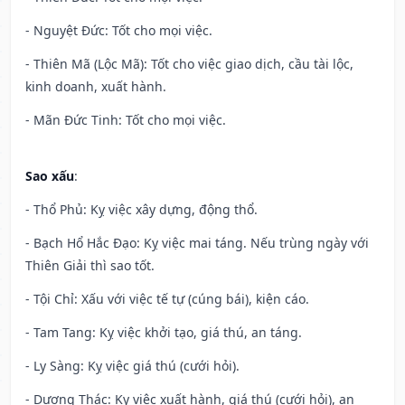
- Nguyệt Đức: Tốt cho mọi việc.
- Thiên Mã (Lộc Mã): Tốt cho việc giao dịch, cầu tài lộc,
kinh doanh, xuất hành.
- Mãn Đức Tinh: Tốt cho mọi việc.
Sao xấu
:
- Thổ Phủ: Kỵ việc xây dựng, động thổ.
- Bạch Hổ Hắc Đạo: Kỵ việc mai táng. Nếu trùng ngày với
Thiên Giải thì sao tốt.
- Tội Chỉ: Xấu với việc tế tự (cúng bái), kiện cáo.
- Tam Tang: Kỵ việc khởi tạo, giá thú, an táng.
- Ly Sàng: Kỵ việc giá thú (cưới hỏi).
- Dương Thác: Kỵ việc xuất hành, giá thú (cưới hỏi), an