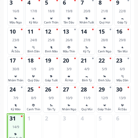
3
4
5
6
7
8
9
16/8
17/8
18/8
19/8
20/8
21/8
22/8
🐎
🐐
🐒
🐓
🐕
🐖
🐀
Mậu Ngọ
Kỷ Mùi
Canh Thân
Tân Dậu
Nhâm Tuất
Quý Hợi
Giáp Tý
10
11
12
13
14
15
16
23/8
24/8
25/8
26/8
27/8
28/8
29/8
🐂
🐅
🐈
🐉
🐍
🐎
🐐
Ất Sửu
Bính Dần
Đinh Mão
Mậu Thìn
Kỷ Tỵ
Canh Ngọ
Tân Mùi
17
18
19
20
21
22
23
30/8
1/9
2/9
3/9
4/9
5/9
6/9
🐒
🐓
🐕
🐖
🐀
🐂
🐅
Nhâm Thân
Quý Dậu
Giáp Tuất
Ất Hợi
Bính Tý
Đinh Sửu
Mậu Dần
24
25
26
27
28
29
30
7/9
8/9
9/9
10/9
11/9
12/9
13/9
🐈
🐉
🐍
🐎
🐐
🐒
🐓
Kỷ Mão
Canh Thìn
Tân Tỵ
Nhâm Ngọ
Quý Mùi
Giáp Thân
Ất Dậu
31
1
2
3
4
5
6
14/9
🐕