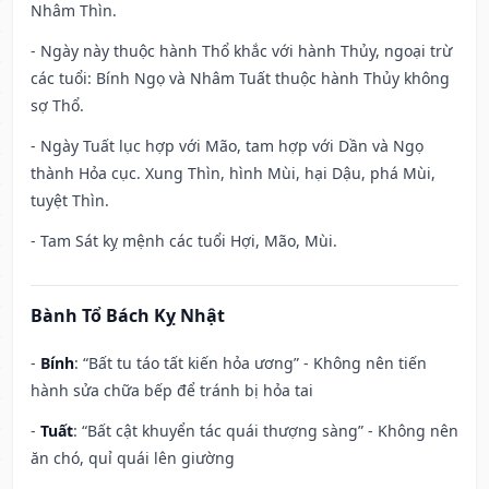
Nhâm Thìn.
- Ngày này thuộc hành Thổ khắc với hành Thủy, ngoại trừ
các tuổi: Bính Ngọ và Nhâm Tuất thuộc hành Thủy không
sợ Thổ.
- Ngày Tuất lục hợp với Mão, tam hợp với Dần và Ngọ
thành Hỏa cục. Xung Thìn, hình Mùi, hại Dậu, phá Mùi,
tuyệt Thìn.
- Tam Sát kỵ mệnh các tuổi Hợi, Mão, Mùi.
Bành Tổ Bách Kỵ Nhật
-
Bính
: “Bất tu táo tất kiến hỏa ương” - Không nên tiến
hành sửa chữa bếp để tránh bị hỏa tai
-
Tuất
: “Bất cật khuyển tác quái thượng sàng” - Không nên
ăn chó, quỉ quái lên giường