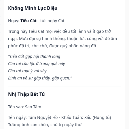
Khổng Minh Lục Diệu
Ngày:
Tiểu Cát
- tức ngày Cát.
Trong này Tiểu Cát mọi việc đều tốt lành và ít gặp trở
ngại. Mưu đại sự hanh thông, thuận lợi, cùng với đó âm
phúc độ trì, che chở, được quý nhân nâng đỡ.
“Tiểu Cát gặp hội thanh long
Cầu tài cầu lộc ở trong quẻ này
Cầu tài toại ý vui vầy
Bình an vô sự gặp thầy, gặp quen.”
Nhị Thập Bát Tú
Tên sao
: Sao Tâm
Tên ngày
: Tâm Nguyệt Hồ - Khấu Tuân: Xấu (Hung tú)
Tướng tinh con chồn, chủ trị ngày thứ.