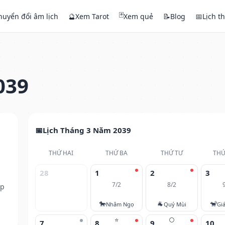
🃏
huyển đổi âm lịch
🔮
Xem Tarot
Xem quẻ
📝
Blog
📅
Lịch t
039
Lịch Tháng 3 Năm 2039
THỨ HAI
THỨ BA
THỨ TƯ
THỨ
28
1
2
3
7/2
8/2
ếp
🐎
🐐
🐒
Nhâm Ngọ
Quý Mùi
Gi
⭐
🌕
7
8
9
10