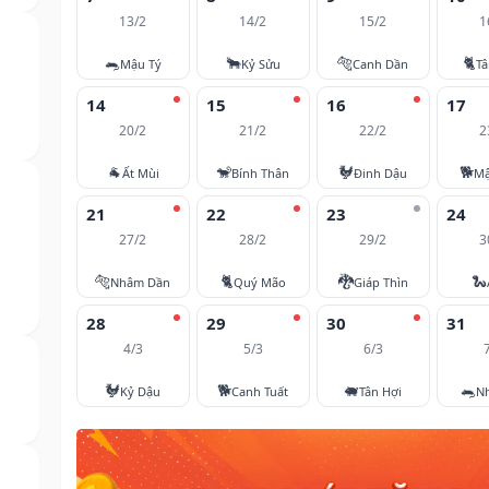
13/2
14/2
15/2
1
🐀
🐂
🐅
🐈
Mậu Tý
Kỷ Sửu
Canh Dần
T
14
15
16
17
20/2
21/2
22/2
2
🐐
🐒
🐓
🐕
Ất Mùi
Bính Thân
Đinh Dậu
Mậ
21
22
23
24
27/2
28/2
29/2
3
🐅
🐈
🐉
🐍
Nhâm Dần
Quý Mão
Giáp Thìn
28
29
30
31
4/3
5/3
6/3
🐓
🐕
🐖
🐀
Kỷ Dậu
Canh Tuất
Tân Hợi
N