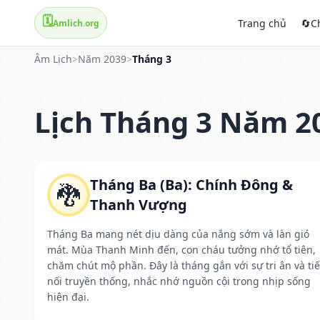
🗓️
Trang chủ
🔄
C
Amlich.org
Âm Lịch
>
Năm 2039
>
Tháng 3
Lịch Tháng 3 Năm 2
Tháng Ba (Ba): Chính Đông &
🐉
Thanh Vượng
Tháng Ba mang nét dịu dàng của nắng sớm và làn gió
mát. Mùa Thanh Minh đến, con cháu tưởng nhớ tổ tiên,
chăm chút mộ phần. Đây là tháng gắn với sự tri ân và ti
nối truyền thống, nhắc nhớ nguồn cội trong nhịp sống
hiện đại.