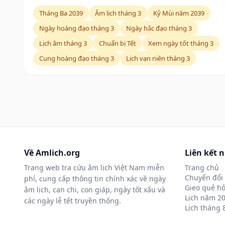
Tháng Ba 2039
Âm lịch tháng 3
Kỷ Mùi năm 2039
Ngày hoàng đạo tháng 3
Ngày hắc đạo tháng 3
Lịch âm tháng 3
Chuẩn bị Tết
Xem ngày tốt tháng 3
Cung hoàng đạo tháng 3
Lịch vạn niên tháng 3
Về Amlich.org
Liên kết 
Trang web tra cứu âm lịch Việt Nam miễn
Trang chủ
Chuyển đổi 
phí, cung cấp thông tin chính xác về ngày
Gieo quẻ hỏ
âm lịch, can chi, con giáp, ngày tốt xấu và
Lịch năm 2
các ngày lễ tết truyền thống.
Lịch tháng 