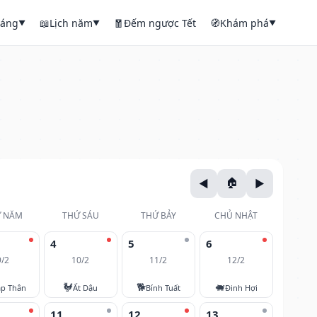
háng
📖
Lịch năm
🧧
Đếm ngược Tết
🧭
Khám phá
▼
▼
▼
 NĂM
THỨ SÁU
THỨ BẢY
CHỦ NHẬT
4
5
6
9/2
10/2
11/2
12/2
🐓
🐕
🐖
áp Thân
Ất Dậu
Bính Tuất
Đinh Hợi
11
12
13