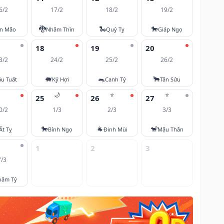
6/2
17/2
18/2
19/2
🐉
🐍
🐎
ân Mão
Nhâm Thìn
Quý Tỵ
Giáp Ngọ
18
19
20
3/2
24/2
25/2
26/2
🐖
🐀
🐂
u Tuất
Kỷ Hợi
Canh Tý
Tân Sửu
🌙
⭐
⭐
25
26
27
0/2
1/3
2/3
3/3
🐎
🐐
🐒
Ất Tỵ
Bính Ngọ
Đinh Mùi
Mậu Thân
1
2
3
7/3
hâm Tý