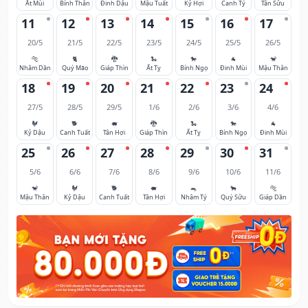
Ất Mùi
Bính Thân
Đinh Dậu
Mậu Tuất
Kỷ Hợi
Canh Tý
Tân Sửu
11
12
13
14
15
16
17
20/5
21/5
22/5
23/5
24/5
25/5
26/5
🐅
🐈
🐉
🐍
🐎
🐐
🐒
Nhâm Dần
Quý Mão
Giáp Thìn
Ất Tỵ
Bính Ngọ
Đinh Mùi
Mậu Thân
18
19
20
21
22
23
24
27/5
28/5
29/5
1/6
2/6
3/6
4/6
🐓
🐕
🐖
🐉
🐍
🐎
🐐
Kỷ Dậu
Canh Tuất
Tân Hợi
Giáp Thìn
Ất Tỵ
Bính Ngọ
Đinh Mùi
25
26
27
28
29
30
31
5/6
6/6
7/6
8/6
9/6
10/6
11/6
🐒
🐓
🐕
🐖
🐀
🐂
🐅
Mậu Thân
Kỷ Dậu
Canh Tuất
Tân Hợi
Nhâm Tý
Quý Sửu
Giáp Dần