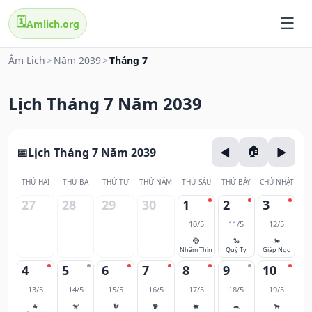
🗓️
Amlich.org
Âm Lịch
>
Năm 2039
>
Tháng 7
Lịch Tháng 7 Năm 2039
Lịch Tháng 7 Năm 2039
THỨ HAI
THỨ BA
THỨ TƯ
THỨ NĂM
THỨ SÁU
THỨ BẢY
CHỦ NHẬT
27
28
29
30
1
2
3
10/5
11/5
12/5
🐉
🐍
🐎
Nhâm Thìn
Quý Tỵ
Giáp Ngọ
4
5
6
7
8
9
10
13/5
14/5
15/5
16/5
17/5
18/5
19/5
🐐
🐒
🐓
🐕
🐖
🐀
🐂