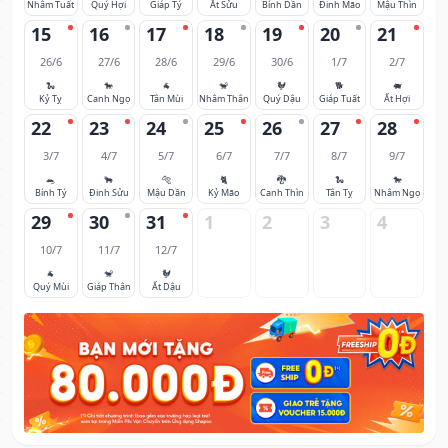
Nhâm Tuất
Quý Hợi
Giáp Tý
Ất Sửu
Bính Dần
Đinh Mão
Mậu Thìn
15
16
17
18
19
20
21
26/6
27/6
28/6
29/6
30/6
1/7
2/7
🐍
🐎
🐐
🐒
🐓
🐕
🐖
Kỷ Tỵ
Canh Ngọ
Tân Mùi
Nhâm Thân
Quý Dậu
Giáp Tuất
Ất Hợi
22
23
24
25
26
27
28
3/7
4/7
5/7
6/7
7/7
8/7
9/7
🐀
🐂
🐅
🐈
🐉
🐍
🐎
Bính Tý
Đinh Sửu
Mậu Dần
Kỷ Mão
Canh Thìn
Tân Tỵ
Nhâm Ngọ
29
30
31
1
2
3
4
10/7
11/7
12/7
🐐
🐒
🐓
Quý Mùi
Giáp Thân
Ất Dậu