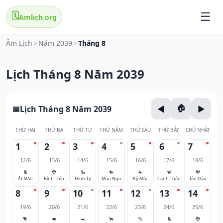
🗓️
Amlich.org
Âm Lịch
>
Năm 2039
>
Tháng 8
Lịch Tháng 8 Năm 2039
Lịch Tháng 8 Năm 2039
THỨ HAI
THỨ BA
THỨ TƯ
THỨ NĂM
THỨ SÁU
THỨ BẢY
CHỦ NHẬT
1
2
3
4
5
6
7
12/6
13/6
14/6
15/6
16/6
17/6
18/6
🐈
🐉
🐍
🐎
🐐
🐒
🐓
Ất Mão
Bính Thìn
Đinh Tỵ
Mậu Ngọ
Kỷ Mùi
Canh Thân
Tân Dậu
8
9
10
11
12
13
14
19/6
20/6
21/6
22/6
23/6
24/6
25/6
🐕
🐖
🐀
🐂
🐅
🐈
🐉