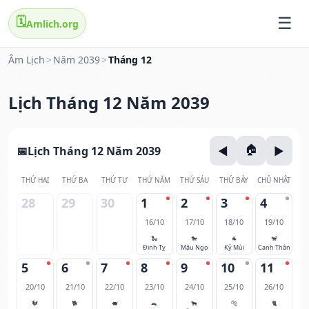
🗓️
Amlich.org
Âm Lịch
>
Năm 2039
>
Tháng 12
Lịch Tháng 12 Năm 2039
Lịch Tháng 12 Năm 2039
THỨ HAI
THỨ BA
THỨ TƯ
THỨ NĂM
THỨ SÁU
THỨ BẢY
CHỦ NHẬT
28
29
30
1
2
3
4
16/10
17/10
18/10
19/10
🐍
🐎
🐐
🐒
Đinh Tỵ
Mậu Ngọ
Kỷ Mùi
Canh Thân
5
6
7
8
9
10
11
20/10
21/10
22/10
23/10
24/10
25/10
26/10
🐓
🐕
🐖
🐀
🐂
🐅
🐈