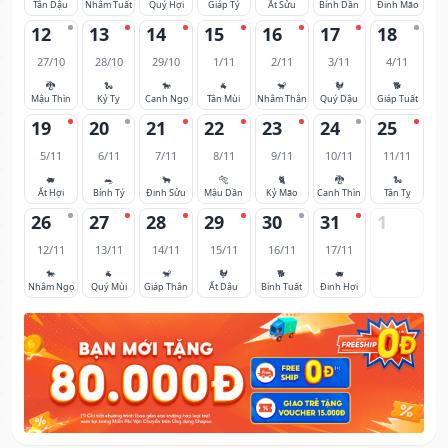
Tân Dậu
Nhâm Tuất
Quý Hợi
Giáp Tý
Ất Sửu
Bính Dần
Đinh Mão
12
13
14
15
16
17
18
27/10
28/10
29/10
1/11
2/11
3/11
4/11
🐉
🐍
🐎
🐐
🐒
🐓
🐕
Mậu Thìn
Kỷ Tỵ
Canh Ngọ
Tân Mùi
Nhâm Thân
Quý Dậu
Giáp Tuất
19
20
21
22
23
24
25
5/11
6/11
7/11
8/11
9/11
10/11
11/11
🐖
🐀
🐂
🐅
🐈
🐉
🐍
Ất Hợi
Bính Tý
Đinh Sửu
Mậu Dần
Kỷ Mão
Canh Thìn
Tân Tỵ
26
27
28
29
30
31
1
12/11
13/11
14/11
15/11
16/11
17/11
🐎
🐐
🐒
🐓
🐕
🐖
Nhâm Ngọ
Quý Mùi
Giáp Thân
Ất Dậu
Bính Tuất
Đinh Hợi