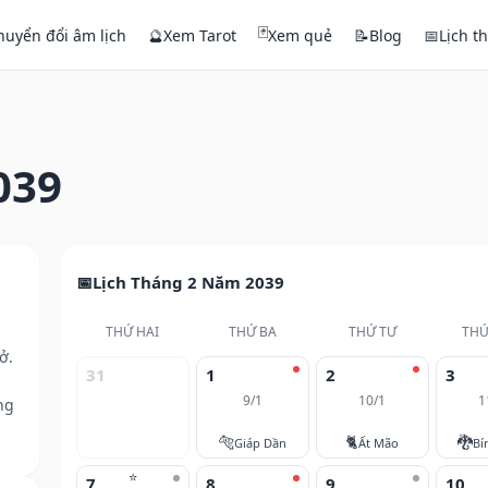
🃏
huyển đổi âm lịch
🔮
Xem Tarot
Xem quẻ
📝
Blog
📅
Lịch t
039
Lịch Tháng 2 Năm 2039
THỨ HAI
THỨ BA
THỨ TƯ
THỨ
ở.
31
1
2
3
9/1
10/1
1
ng
🐅
🐈
🐉
Giáp Dần
Ất Mão
Bí
⭐
7
8
9
10