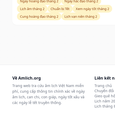
Ngày hoàng đạo tháng 2
Ngày hắc đạo tháng 2
Lịch âm tháng 2
Chuẩn bị Tết
Xem ngày tốt tháng 2
Cung hoàng đạo tháng 2
Lịch vạn niên tháng 2
Về Amlich.org
Liên kết 
Trang web tra cứu âm lịch Việt Nam miễn
Trang chủ
Chuyển đổi 
phí, cung cấp thông tin chính xác về ngày
Gieo quẻ hỏ
âm lịch, can chi, con giáp, ngày tốt xấu và
Lịch năm 2
các ngày lễ tết truyền thống.
Lịch tháng 