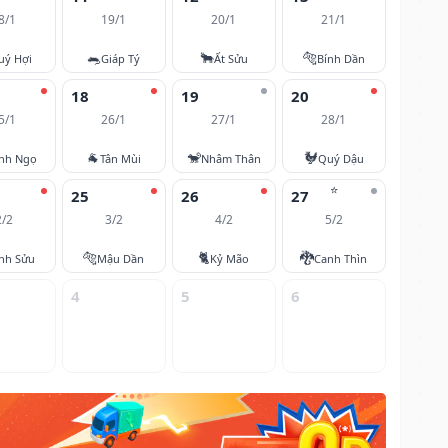
8/1
19/1
20/1
21/1
🐀
🐂
🐅
uý Hợi
Giáp Tý
Ất Sửu
Bính Dần
18
19
20
5/1
26/1
27/1
28/1
🐐
🐒
🐓
nh Ngọ
Tân Mùi
Nhâm Thân
Quý Dậu
⭐
25
26
27
2/2
3/2
4/2
5/2
🐅
🐈
🐉
nh Sửu
Mậu Dần
Kỷ Mão
Canh Thìn
4
5
6