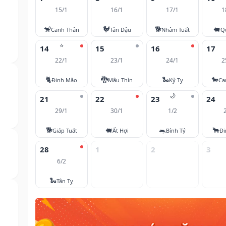
15/1
16/1
17/1
1
🐒
🐓
🐕
🐖
Canh Thân
Tân Dậu
Nhâm Tuất
Q
⭐
14
15
16
17
22/1
23/1
24/1
2
🐈
🐉
🐍
🐎
Đinh Mão
Mậu Thìn
Kỷ Tỵ
Ca
🌙
21
22
23
24
29/1
30/1
1/2
🐕
🐖
🐀
🐂
Giáp Tuất
Ất Hợi
Bính Tý
Đi
28
1
2
3
6/2
🐍
Tân Tỵ