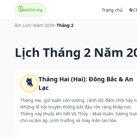
🗓️
Trang chủ
🔄
C
Amlich.org
Âm Lịch
>
Năm 2039
>
Tháng 2
Lịch Tháng 2 Năm 2
Tháng Hai (Hai): Đông Bắc & An
🐈
Lạc
Tháng Hai, gió xuân còn vương, cành lộc đâm chồi nảy n
Những lễ hội truyền thống bắt đầu rộn ràng khắp nơi.
Tháng này thuộc khí tiết Vũ Thủy – Mưa Xuân, tượng trư
cho sự ấm áp, sinh trưởng và may mắn lan tỏa.