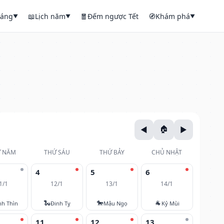
háng
📖
Lịch năm
🧧
Đếm ngược Tết
🧭
Khám phá
▼
▼
▼
 NĂM
THỨ SÁU
THỨ BẢY
CHỦ NHẬT
4
5
6
1/1
12/1
13/1
14/1
🐍
🐎
🐐
nh Thìn
Đinh Tỵ
Mậu Ngọ
Kỷ Mùi
11
12
13