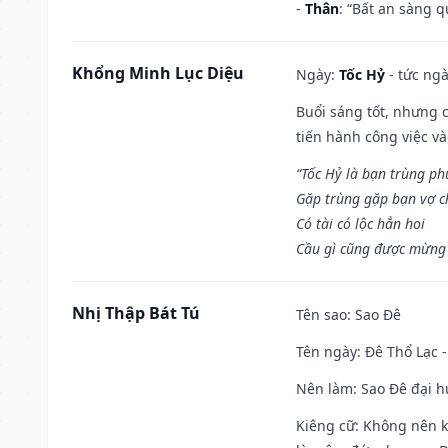
-
Thân
: “Bất an sàng 
Khổng Minh Lục Diệu
Ngày:
Tốc Hỷ
- tức ngà
Buổi sáng tốt, nhưng 
tiến hành công việc v
“Tốc Hỷ là bạn trùng p
Gặp trùng gặp bạn vợ c
Có tài có lộc hẳn hoi
Cầu gì cũng được mừng 
Nhị Thập Bát Tú
Tên sao
: Sao Đê
Tên ngày
: Đê Thổ Lạc 
Nên làm
: Sao Đê đại 
Kiêng cữ
: Không nên k