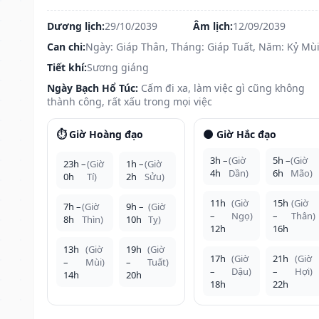
Dương lịch:
29/10/2039
Âm lịch:
12/09/2039
Can chi:
Ngày: Giáp Thân, Tháng: Giáp Tuất, Năm: Kỷ Mù
Tiết khí:
Sương giáng
Ngày Bạch Hổ Túc:
Cấm đi xa, làm việc gì cũng không
thành công, rất xấu trong mọi việc
⏱️ Giờ Hoàng đạo
🌑 Giờ Hắc đạo
3h –
(Giờ
5h –
(Giờ
23h –
(Giờ
1h –
(Giờ
4h
Dần)
6h
Mão)
0h
Tí)
2h
Sửu)
11h
(Giờ
15h
(Giờ
7h –
(Giờ
9h –
(Giờ
–
Ngọ)
–
Thân)
8h
Thìn)
10h
Tỵ)
12h
16h
13h
(Giờ
19h
(Giờ
17h
(Giờ
21h
(Giờ
–
Mùi)
–
Tuất)
–
Dậu)
–
Hợi)
14h
20h
18h
22h