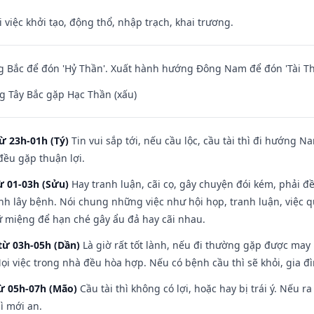
i việc khởi tạo, động thổ, nhập trạch, khai trương.
 Bắc để đón 'Hỷ Thần'. Xuất hành hướng Đông Nam để đón 'Tài Th
 Tây Bắc gặp Hạc Thần (xấu)
ừ 23h-01h (Tý)
Tin vui sắp tới, nếu cầu lộc, cầu tài thì đi hướng 
đều gặp thuận lợi.
ừ 01-03h (Sửu)
Hay tranh luận, cãi cọ, gây chuyện đói kém, phải đ
nh lây bệnh. Nói chung những việc như hội họp, tranh luận, việc q
iữ miệng để hạn ché gây ẩu đả hay cãi nhau.
từ 03h-05h (Dần)
Là giờ rất tốt lành, nếu đi thường gặp được may
ọi việc trong nhà đều hòa hợp. Nếu có bệnh cầu thì sẽ khỏi, gia 
từ 05h-07h (Mão)
Cầu tài thì không có lợi, hoặc hay bị trái ý. Nếu r
ì mới an.