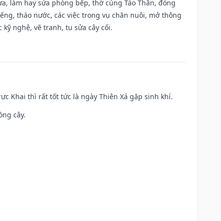
 vựa, làm hay sửa phòng bếp, thờ cúng Táo Thần, đóng
giếng, tháo nước, các việc trong vụ chăn nuôi, mở thông
kỹ nghệ, vẽ tranh, tu sửa cây cối.
ực Khai thì rất tốt tức là ngày Thiên Xá gặp sinh khí.
ồng cây.