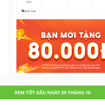
14/9
🐕
Bính Tuất
XEM TỐT XẤU NGÀY 29 THÁNG 10