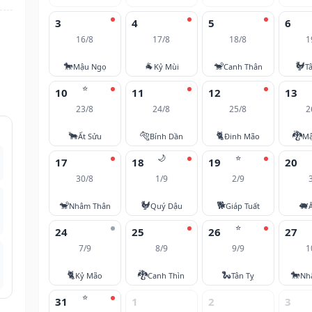
3
4
5
6
16/8
17/8
18/8
1
i
🐎
🐐
🐒
🐓
Mậu Ngọ
Kỷ Mùi
Canh Thân
T
⭐
10
11
12
13
23/8
24/8
25/8
2
🐂
🐅
🐈
🐉
Ất Sửu
Bính Dần
Đinh Mão
Mậ
🌙
⭐
17
18
19
20
30/8
1/9
2/9
🐒
🐓
🐕
🐖
Nhâm Thân
Quý Dậu
Giáp Tuất
⭐
24
25
26
27
7/9
8/9
9/9
1
🐈
🐉
🐍
🐎
Kỷ Mão
Canh Thìn
Tân Tỵ
Nh
⭐
31
1
2
3