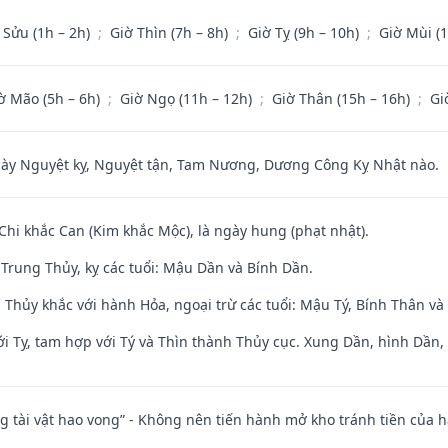
 Sửu (1h – 2h)
;
Giờ Thìn (7h – 8h)
;
Giờ Tỵ (9h – 10h)
;
Giờ Mùi (
ờ Mão (5h – 6h)
;
Giờ Ngọ (11h – 12h)
;
Giờ Thân (15h – 16h)
;
Gi
 Nguyệt kỵ, Nguyệt tận, Tam Nương, Dương Công Kỵ Nhật nào.
 Chi khắc Can (Kim khắc Mộc), là ngày hung (phạt nhật).
Trung Thủy, kỵ các tuổi: Mậu Dần và Bính Dần.
 Thủy khắc với hành Hỏa, ngoại trừ các tuổi: Mậu Tý, Bính Thân 
i Tỵ, tam hợp với Tý và Thìn thành Thủy cục. Xung Dần, hình Dần, h
ng tài vật hao vong” - Không nên tiến hành mở kho tránh tiền của 