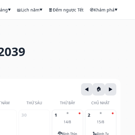
háng
📖
Lịch năm
🧧
Đếm ngược Tết
🧭
Khám phá
▼
▼
▼
2039
 NĂM
THỨ SÁU
THỨ BẢY
CHỦ NHẬT
⭐
⭐
30
1
2
14/8
15/8
🐉
🐍
Bính Thìn
Đinh Tỵ