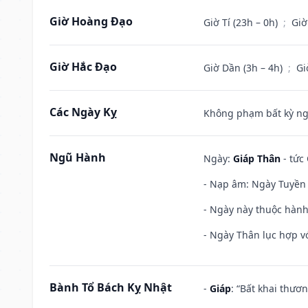
Giờ Hoàng Đạo
Giờ Tí (23h – 0h)
;
Giờ
Giờ Hắc Đạo
Giờ Dần (3h – 4h)
;
Gi
Các Ngày Kỵ
Không phạm bất kỳ ngày
Ngũ Hành
Ngày:
Giáp Thân
- tức
- Nạp âm: Ngày Tuyền 
- Ngày này thuộc hành
- Ngày Thân lục hợp vớ
Bành Tổ Bách Kỵ Nhật
-
Giáp
: “Bất khai thươ