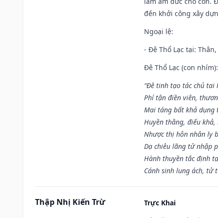
làm âm đức cho con. Đâ
đến khởi công xây dựn
Ngoại lệ
:
- Đê Thổ Lạc tại: Thân,
Đê Thổ Lạc (con nhím):
“Đê tinh tạo tác chủ tai
Phí tận điền viên, thươ
Mai táng bất khả dụng 
Huyền thằng, điếu khả, 
Nhược thị hôn nhân ly b
Dạ chiêu lãng tử nhập 
Hành thuyền tắc định t
Cánh sinh lung ách, tử 
Thập Nhị Kiến Trừ
Trực Khai