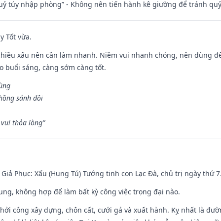
quỷ túy nhập phòng” - Không nên tiến hành kê giường để tránh q
y Tốt vừa.
chiều xấu nên cần làm nhanh. Niềm vui nhanh chóng, nên dùng để 
ào buổi sáng, càng sớm càng tốt.
hùng
hồng sánh đôi
vui thỏa lòng”
- Giả Phục: Xấu (Hung Tú) Tướng tinh con Lạc Đà, chủ trị ngày thứ 7
hung, không hợp để làm bất kỳ công việc trọng đại nào.
hởi công xây dựng, chôn cất, cưới gả và xuất hành. Kỵ nhất là đư