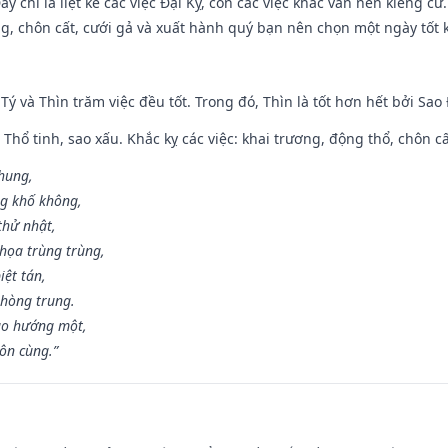
y chỉ là liệt kê các việc Đại Kỵ, còn các việc khác vẫn nên kiêng cữ
g, chôn cất, cưới gả và xuất hành quý bạn nên chọn một ngày tốt 
 Tý và Thìn trăm việc đều tốt. Trong đó, Thìn là tốt hơn hết bởi Sao
 Thổ tinh, sao xấu. Khắc kỵ các việc: khai trương, động thổ, chôn c
 hung,
ng khố không,
thử nhật,
họa trùng trùng,
iệt tán,
phòng trung.
ạo hướng một,
tôn cùng.”