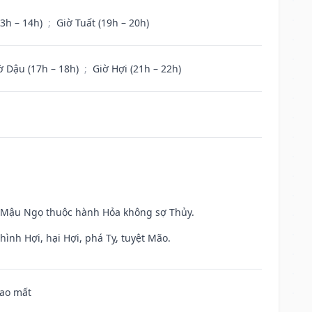
13h – 14h)
;
Giờ Tuất (19h – 20h)
ờ Dậu (17h – 18h)
;
Giờ Hợi (21h – 22h)
và Mậu Ngọ thuộc hành Hỏa không sợ Thủy.
ình Hợi, hại Hợi, phá Tỵ, tuyệt Mão.
hao mất