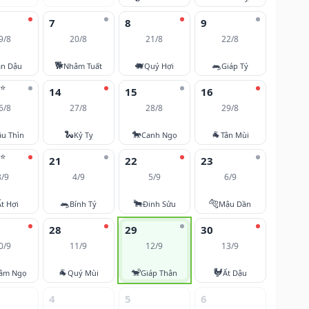
7
8
9
9/8
20/8
21/8
22/8
🐕
🐖
🐀
ân Dậu
Nhâm Tuất
Quý Hợi
Giáp Tý
⭐
14
15
16
6/8
27/8
28/8
29/8
🐍
🐎
🐐
u Thìn
Kỷ Tỵ
Canh Ngọ
Tân Mùi
⭐
21
22
23
3/9
4/9
5/9
6/9
🐀
🐂
🐅
Ất Hợi
Bính Tý
Đinh Sửu
Mậu Dần
28
29
30
0/9
11/9
12/9
13/9
🐐
🐒
🐓
âm Ngọ
Quý Mùi
Giáp Thân
Ất Dậu
4
5
6