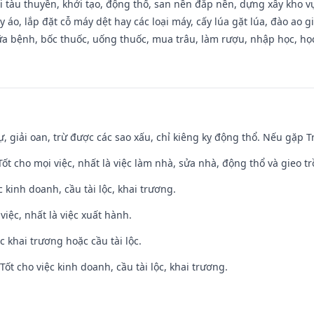
đi tàu thuyền, khởi tạo, động thổ, san nền đắp nền, dựng xây kho
 áo, lắp đặt cỗ máy dệt hay các loại máy, cấy lúa gặt lúa, đào ao 
a bệnh, bốc thuốc, uống thuốc, mua trâu, làm rượu, nhập học, học 
tự, giải oan, trừ được các sao xấu, chỉ kiêng kỵ động thổ. Nếu gặp Tr
 Tốt cho mọi việc, nhất là việc làm nhà, sửa nhà, động thổ và gieo tr
ệc kinh doanh, cầu tài lộc, khai trương.
việc, nhất là việc xuất hành.
c khai trương hoặc cầu tài lộc.
ốt cho việc kinh doanh, cầu tài lộc, khai trương.