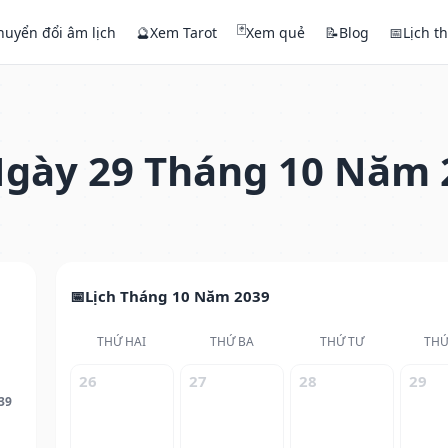
🃏
huyển đổi âm lịch
🔮
Xem Tarot
Xem quẻ
📝
Blog
📅
Lịch t
gày 29 Tháng 10 Năm 
Lịch Tháng 10 Năm 2039
THỨ HAI
THỨ BA
THỨ TƯ
THỨ
26
27
28
29
39