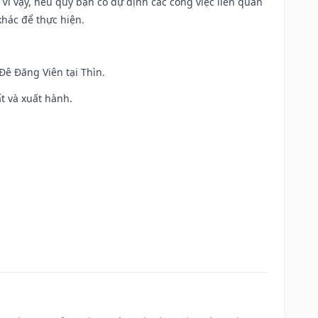
. Vì vậy, nếu quý bạn có dự định các công việc liên quan
khác để thực hiện.
 Đê Đăng Viên tại Thìn.
ất và xuất hành.