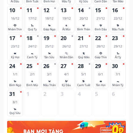
Ất Dậu
Bính Tuất
Đinh Hợi
Mậu Tý
Kỷ Sửu
Canh Dần
Tân Mão
10
11
12
13
14
15
16
16/12
17/12
18/12
19/12
20/12
21/12
22/12
🐉
🐍
🐎
🐐
🐒
🐓
🐕
Nhâm Thìn
Quý Tỵ
Giáp Ngọ
Ất Mùi
Bính Thân
Đinh Dậu
Mậu Tuất
17
18
19
20
21
22
23
23/12
24/12
25/12
26/12
27/12
28/12
29/12
🐖
🐀
🐂
🐅
🐈
🐉
🐍
Kỷ Hợi
Canh Tý
Tân Sửu
Nhâm Dần
Quý Mão
Giáp Thìn
Ất Tỵ
24
25
26
27
28
29
30
1/1
2/1
3/1
4/1
5/1
6/1
7/1
🐎
🐐
🐒
🐓
🐕
🐖
🐀
Bính Ngọ
Đinh Mùi
Mậu Thân
Kỷ Dậu
Canh Tuất
Tân Hợi
Nhâm Tý
31
1
2
3
4
5
6
8/1
🐂
Quý Sửu