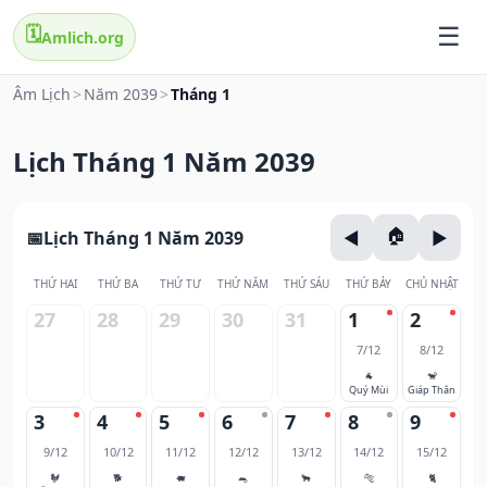
🗓️
Amlich.org
Âm Lịch
>
Năm 2039
>
Tháng 1
Lịch Tháng 1 Năm 2039
Lịch Tháng 1 Năm 2039
THỨ HAI
THỨ BA
THỨ TƯ
THỨ NĂM
THỨ SÁU
THỨ BẢY
CHỦ NHẬT
27
28
29
30
31
1
2
7/12
8/12
🐐
🐒
Quý Mùi
Giáp Thân
3
4
5
6
7
8
9
9/12
10/12
11/12
12/12
13/12
14/12
15/12
🐓
🐕
🐖
🐀
🐂
🐅
🐈