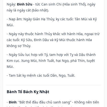
Ngày:
Đinh Sửu
- tức Can sinh Chi (Hỏa sinh Thổ), ngày
này là ngày cát (bảo nhật).
- Nạp âm: Ngày Giản Hạ Thủy, kỵ các tuổi: Tân Mùi và Kỷ
Mùi.
- Ngày này thuộc hành Thủy khắc với hành Hỏa, ngoại trừ
các tuổi: Kỷ Sửu, Đinh Dậu và Kỷ Mùi thuộc hành Hỏa
không sợ Thủy.
- Ngày Sửu lục hợp với Tý, tam hợp với Tỵ và Dậu thành
Kim cục. Xung Mùi, hình Tuất, hại Ngọ, phá Thìn, tuyệt
Mùi.
- Tam Sát kỵ mệnh các tuổi Dần, Ngọ, Tuất.
Bành Tổ Bách Kỵ Nhật
-
Đinh
: “Bất thế đầu đầu chủ sanh sang” - Không nên tiến