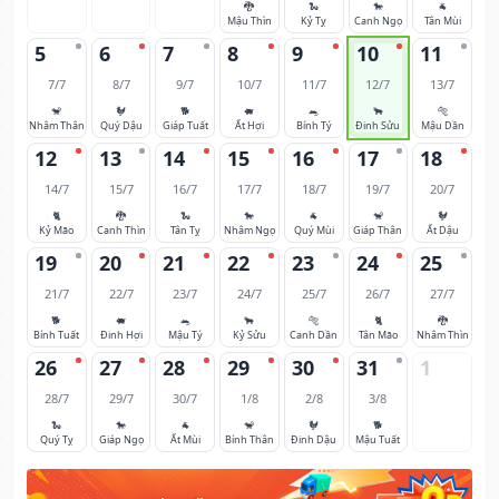
🐉
🐍
🐎
🐐
Mậu Thìn
Kỷ Tỵ
Canh Ngọ
Tân Mùi
5
6
7
8
9
10
11
7/7
8/7
9/7
10/7
11/7
12/7
13/7
🐒
🐓
🐕
🐖
🐀
🐂
🐅
Nhâm Thân
Quý Dậu
Giáp Tuất
Ất Hợi
Bính Tý
Đinh Sửu
Mậu Dần
12
13
14
15
16
17
18
14/7
15/7
16/7
17/7
18/7
19/7
20/7
🐈
🐉
🐍
🐎
🐐
🐒
🐓
Kỷ Mão
Canh Thìn
Tân Tỵ
Nhâm Ngọ
Quý Mùi
Giáp Thân
Ất Dậu
19
20
21
22
23
24
25
21/7
22/7
23/7
24/7
25/7
26/7
27/7
🐕
🐖
🐀
🐂
🐅
🐈
🐉
Bính Tuất
Đinh Hợi
Mậu Tý
Kỷ Sửu
Canh Dần
Tân Mão
Nhâm Thìn
26
27
28
29
30
31
1
28/7
29/7
30/7
1/8
2/8
3/8
🐍
🐎
🐐
🐒
🐓
🐕
Quý Tỵ
Giáp Ngọ
Ất Mùi
Bính Thân
Đinh Dậu
Mậu Tuất