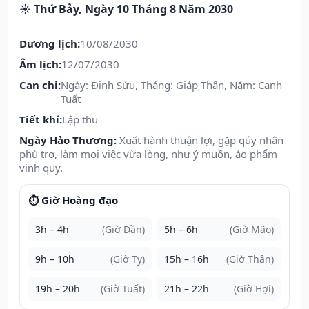
☀️ Thứ Bảy, Ngày 10 Tháng 8 Năm 2030
Dương lịch:
10/08/2030
Âm lịch:
12/07/2030
Can chi:
Ngày: Đinh Sửu, Tháng: Giáp Thân, Năm: Canh
Tuất
Tiết khí:
Lập thu
Ngày Hảo Thương:
Xuất hành thuận lợi, gặp qúy nhân
phù trợ, làm mọi việc vừa lòng, như ý muốn, áo phẩm
vinh quy.
⏱️ Giờ Hoàng đạo
3h – 4h
(Giờ Dần)
5h – 6h
(Giờ Mão)
9h – 10h
(Giờ Tỵ)
15h – 16h
(Giờ Thân)
19h – 20h
(Giờ Tuất)
21h – 22h
(Giờ Hợi)