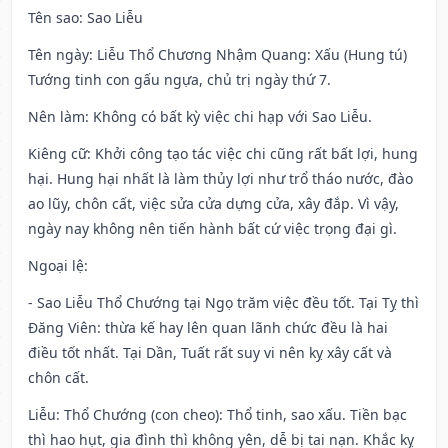
Tên sao
: Sao Liễu
Tên ngày
: Liễu Thổ Chương Nhậm Quang: Xấu (Hung tú)
Tướng tinh con gấu ngựa, chủ trị ngày thứ 7.
Nên làm
: Không có bất kỳ việc chi hạp với Sao Liễu.
Kiêng cữ
: Khởi công tạo tác việc chi cũng rất bất lợi, hung
hại. Hung hại nhất là làm thủy lợi như trổ tháo nước, đào
ao lũy, chôn cất, việc sửa cửa dựng cửa, xây đắp. Vì vậy,
ngày nay không nên tiến hành bất cứ việc trọng đại gì.
Ngoại lệ
:
- Sao Liễu Thổ Chướng tại Ngọ trăm việc đều tốt. Tại Tỵ thì
Đăng Viên: thừa kế hay lên quan lãnh chức đều là hai
điều tốt nhất. Tại Dần, Tuất rất suy vi nên kỵ xây cất và
chôn cất.
Liễu: Thổ Chướng (con cheo): Thổ tinh, sao xấu. Tiền bạc
thì hao hụt, gia đình thì không yên, dễ bị tai nạn. Khắc kỵ