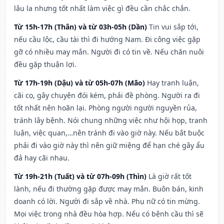
lâu la nhưng tốt nhất làm việc gì đều cần chắc chắn.
Từ 15h-17h (Thân) và từ 03h-05h (Dần)
Tin vui sắp tới,
nếu cầu lộc, cầu tài thì đi hướng Nam. Đi công việc gặp
gỡ có nhiều may mắn. Người đi có tin về. Nếu chăn nuôi
đều gặp thuận lợi.
Từ 17h-19h (Dậu) và từ 05h-07h (Mão)
Hay tranh luận,
cãi cọ, gây chuyện đói kém, phải đề phòng. Người ra đi
tốt nhất nên hoãn lại. Phòng người người nguyền rủa,
tránh lây bệnh. Nói chung những việc như hội họp, tranh
luận, việc quan,…nên tránh đi vào giờ này. Nếu bắt buộc
phải đi vào giờ này thì nên giữ miệng để hạn ché gây ẩu
đả hay cãi nhau.
Từ 19h-21h (Tuất) và từ 07h-09h (Thìn)
Là giờ rất tốt
lành, nếu đi thường gặp được may mắn. Buôn bán, kinh
doanh có lời. Người đi sắp về nhà. Phụ nữ có tin mừng.
Mọi việc trong nhà đều hòa hợp. Nếu có bệnh cầu thì sẽ