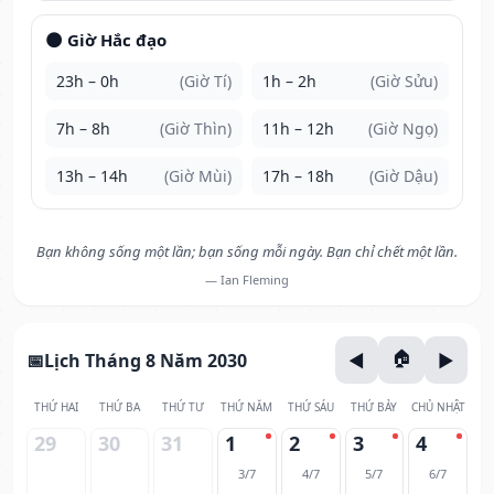
🌑 Giờ Hắc đạo
23h – 0h
(Giờ Tí)
1h – 2h
(Giờ Sửu)
7h – 8h
(Giờ Thìn)
11h – 12h
(Giờ Ngọ)
13h – 14h
(Giờ Mùi)
17h – 18h
(Giờ Dậu)
Bạn không sống một lần; bạn sống mỗi ngày. Bạn chỉ chết một lần.
— Ian Fleming
Lịch Tháng 8 Năm 2030
THỨ HAI
THỨ BA
THỨ TƯ
THỨ NĂM
THỨ SÁU
THỨ BẢY
CHỦ NHẬT
29
30
31
1
2
3
4
3/7
4/7
5/7
6/7