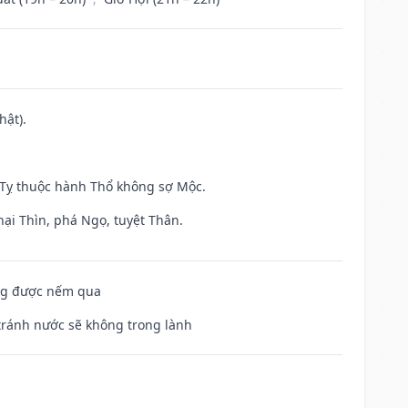
hật).
h Tỵ thuộc hành Thổ không sợ Mộc.
hại Thìn, phá Ngọ, tuyệt Thân.
ông được nếm qua
 tránh nước sẽ không trong lành