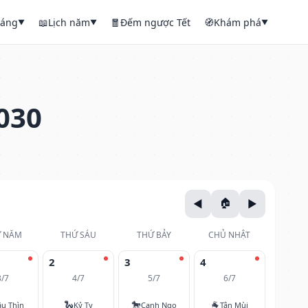
háng
📖
Lịch năm
🧧
Đếm ngược Tết
🧭
Khám phá
▼
▼
▼
030
 NĂM
THỨ SÁU
THỨ BẢY
CHỦ NHẬT
2
3
4
3/7
4/7
5/7
6/7
🐍
🐎
🐐
u Thìn
Kỷ Tỵ
Canh Ngọ
Tân Mùi