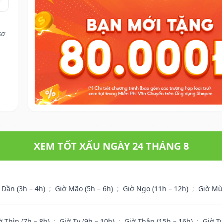
sợ
XEM TỐT XẤU NGÀY 24 THÁNG 8
 Dần (3h – 4h)
;
Giờ Mão (5h – 6h)
;
Giờ Ngọ (11h – 12h)
;
Giờ Mù
ờ Thìn (7h – 8h)
;
Giờ Tỵ (9h – 10h)
;
Giờ Thân (15h – 16h)
;
Giờ T