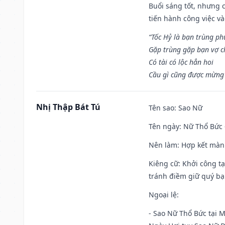
Buổi sáng tốt, nhưng 
tiến hành công việc v
“Tốc Hỷ là bạn trùng p
Gặp trùng gặp bạn vợ c
Có tài có lộc hẳn hoi
Cầu gì cũng được mừng 
Nhị Thập Bát Tú
Tên sao
: Sao Nữ
Tên ngày
: Nữ Thổ Bức 
Nên làm
: Hợp kết màn
Kiêng cữ
: Khởi công t
tránh điềm giữ quý bạ
Ngoại lệ
:
- Sao Nữ Thổ Bức tại 