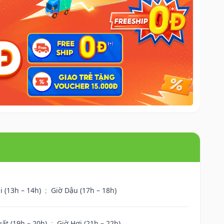
i (13h – 14h)
;
Giờ Dậu (17h – 18h)
uất (19h – 20h)
;
Giờ Hợi (21h – 22h)