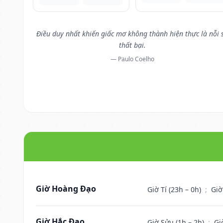
Điều duy nhất khiến giấc mơ không thành hiện thực là nỗi 
thất bại.
— Paulo Coelho
Giờ Hoàng Đạo
Giờ Tí (23h – 0h)
;
Giờ
Giờ Hắc Đạo
Giờ Sửu (1h – 2h)
;
Gi