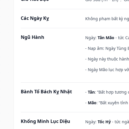
Các Ngày Kỵ
Không phạm bất kỳ ngày
Ngũ Hành
Ngày:
Tân Mão
- tức C
- Nạp âm: Ngày Tùng B
- Ngày này thuộc hành
- Ngày Mão lục hợp với
Bành Tổ Bách Kỵ Nhật
-
Tân
: “Bất hợp tương
-
Mão
: “Bất xuyên tỉn
Khổng Minh Lục Diệu
Ngày:
Tốc Hỷ
- tức ngà