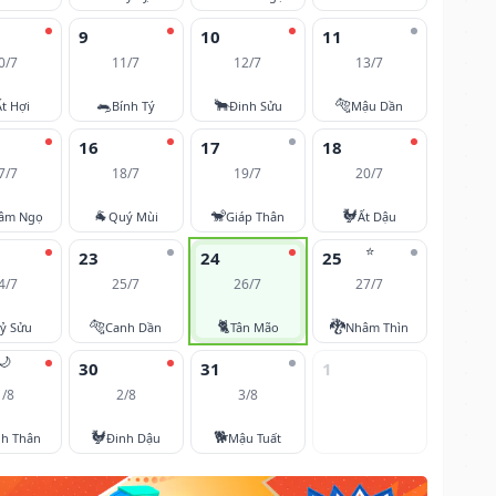
9
10
11
0/7
11/7
12/7
13/7
🐀
🐂
🐅
Ất Hợi
Bính Tý
Đinh Sửu
Mậu Dần
16
17
18
7/7
18/7
19/7
20/7
🐐
🐒
🐓
âm Ngọ
Quý Mùi
Giáp Thân
Ất Dậu
⭐
23
24
25
4/7
25/7
26/7
27/7
🐅
🐈
🐉
ỷ Sửu
Canh Dần
Tân Mão
Nhâm Thìn
🌙
30
31
1
1/8
2/8
3/8
🐓
🐕
nh Thân
Đinh Dậu
Mậu Tuất