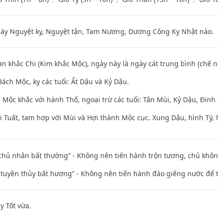
 Nguyệt kỵ, Nguyệt tận, Tam Nương, Dương Công Kỵ Nhật nào.
an khắc Chi (Kim khắc Mộc), ngày này là ngày cát trung bình (chế n
ách Mộc, kỵ các tuổi: Ất Dậu và Kỷ Dậu.
 Mộc khắc với hành Thổ, ngoại trừ các tuổi: Tân Mùi, Kỷ Dậu, Đin
 Tuất, tam hợp với Mùi và Hợi thành Mộc cục. Xung Dậu, hình Tý, 
 chủ nhân bất thường” - Không nên tiến hành trộn tương, chủ kh
h tuyền thủy bất hương” - Không nên tiến hành đào giếng nước để
y Tốt vừa.