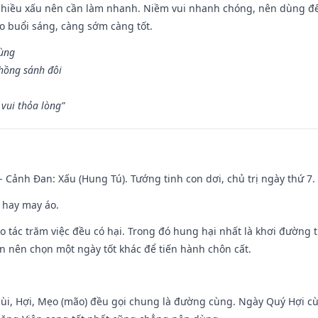
chiều xấu nên cần làm nhanh. Niềm vui nhanh chóng, nên dùng để 
ào buổi sáng, càng sớm càng tốt.
hùng
hồng sánh đôi
vui thỏa lòng”
- Cảnh Đan: Xấu (Hung Tú). Tướng tinh con dơi, chủ trị ngày thứ 7.
 hay may áo.
ạo tác trăm việc đều có hại. Trong đó hung hại nhất là khơi đường t
n nên chọn một ngày tốt khác để tiến hành chôn cất.
Mùi, Hợi, Mẹo (mão) đều gọi chung là đường cùng. Ngày Quý Hợi cù