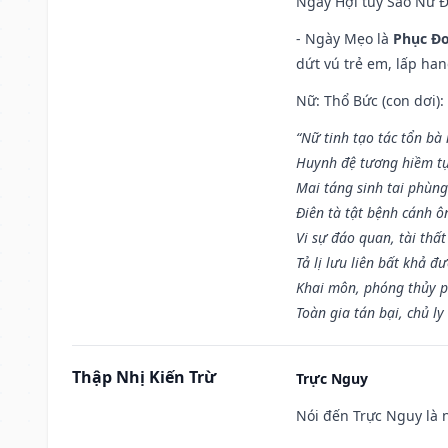
Ngày Hợi tuy Sao Nữ 
- Ngày Mẹo là
Phục Đo
dứt vú trẻ em, lấp han
Nữ: Thổ Bức (con dơi):
“Nữ tinh tạo tác tổn bà
Huynh đệ tương hiềm tự
Mai táng sinh tai phùng
Điên tà tật bệnh cánh ô
Vi sự đáo quan, tài thất
Tả lị lưu liên bất khả đ
Khai môn, phóng thủy p
Toàn gia tán bại, chủ ly
Thập Nhị Kiến Trừ
Trực Nguy
Nói đến Trực Nguy là 