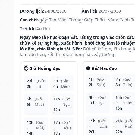
Dương lịch:
24/08/2030
Âm lịch:
26/07/2030
Can chi:
Ngày: Tân Mão, Tháng: Giáp Thân, Năm: Canh T
Tiết khí:
Xử thử
Ngày Mẹo là Phục Đoạn Sát, rất kỵ trong việc chôn cất,
thừa kế sự nghiệp, xuất hành, khởi công làm lò nhuộ
lò gốm, chia lãnh gia tài. Nên:
Dứt vú trẻ em, lấp hang l
làm cầu tiêu, kết dứt điều hung hại, xây tường.
⏱️ Giờ Hoàng đạo
🌑 Giờ Hắc đạo
1h –
(Giờ
7h –
(Giờ
23h –
(Giờ
3h –
(Giờ
2h
Sửu)
8h
Thìn)
0h
Tí)
4h
Dần)
9h –
(Giờ
15h
(Giờ
5h –
(Giờ
11h
(Giờ
10h
Tỵ)
–
Thân)
6h
Mão)
–
Ngọ)
16h
12h
19h
(Giờ
21h
(Giờ
13h
(Giờ
17h
(Giờ
–
Tuất)
–
Hợi)
–
Mùi)
–
Dậu)
20h
22h
14h
18h