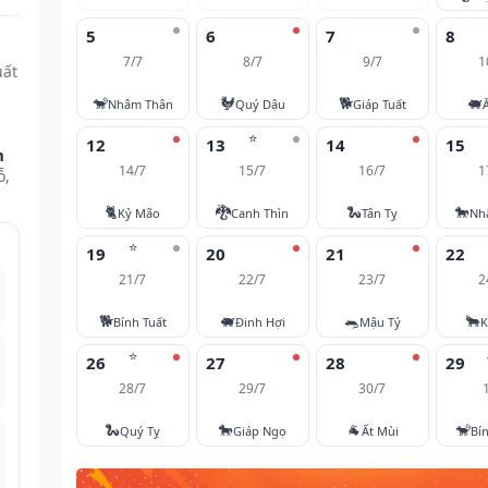
5
6
7
8
7/7
8/7
9/7
1
uất
🐒
🐓
🐕
🐖
Nhâm Thân
Quý Dậu
Giáp Tuất
⭐
12
13
14
15
m
14/7
15/7
16/7
1
ỗ,
🐈
🐉
🐍
🐎
Kỷ Mão
Canh Thìn
Tân Tỵ
Nh
⭐
19
20
21
22
21/7
22/7
23/7
2
🐕
🐖
🐀
🐂
Bính Tuất
Đinh Hợi
Mậu Tý
K
⭐
26
27
28
29
28/7
29/7
30/7
🐍
🐎
🐐
🐒
Quý Tỵ
Giáp Ngọ
Ất Mùi
Bí