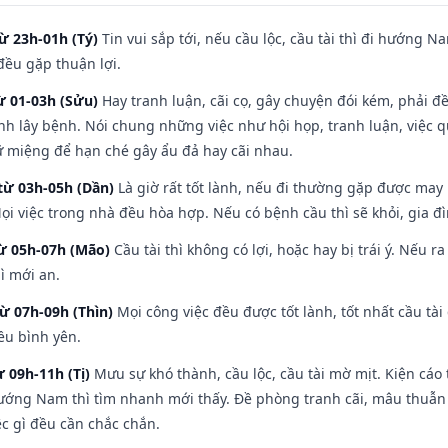
ừ 23h-01h (Tý)
Tin vui sắp tới, nếu cầu lộc, cầu tài thì đi hướng 
đều gặp thuận lợi.
ừ 01-03h (Sửu)
Hay tranh luận, cãi cọ, gây chuyện đói kém, phải đ
nh lây bệnh. Nói chung những việc như hội họp, tranh luận, việc q
iữ miệng để hạn ché gây ẩu đả hay cãi nhau.
từ 03h-05h (Dần)
Là giờ rất tốt lành, nếu đi thường gặp được may
ọi việc trong nhà đều hòa hợp. Nếu có bệnh cầu thì sẽ khỏi, gia 
từ 05h-07h (Mão)
Cầu tài thì không có lợi, hoặc hay bị trái ý. Nếu r
ì mới an.
từ 07h-09h (Thìn)
Mọi công việc đều được tốt lành, tốt nhất cầu t
ều bình yên.
ừ 09h-11h (Tị)
Mưu sự khó thành, cầu lộc, cầu tài mờ mịt. Kiện cáo 
hướng Nam thì tìm nhanh mới thấy. Đề phòng tranh cãi, mâu thuẫn
ệc gì đều cần chắc chắn.