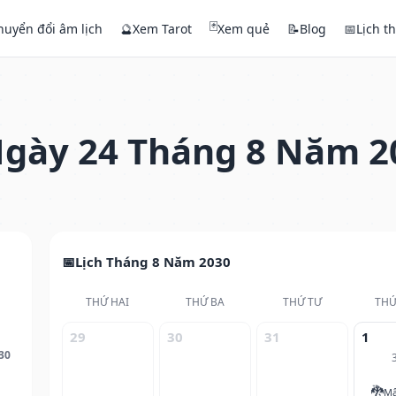
🃏
huyển đổi âm lịch
🔮
Xem Tarot
Xem quẻ
📝
Blog
📅
Lịch t
gày 24 Tháng 8 Năm 2
Lịch Tháng 8 Năm 2030
THỨ HAI
THỨ BA
THỨ TƯ
THỨ
29
30
31
1
30
🐉
Mậ