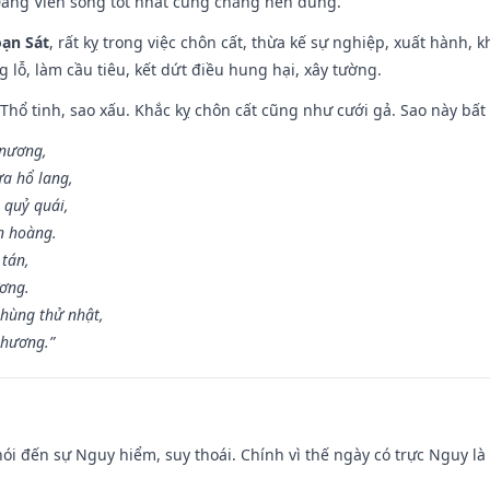
Đăng Viên song tốt nhất cũng chẳng nên dùng.
ạn Sát
, rất kỵ trong việc chôn cất, thừa kế sự nghiệp, xuất hành, 
g lỗ, làm cầu tiêu, kết dứt điều hung hại, xây tường.
 Thổ tinh, sao xấu. Khắc kỵ chôn cất cũng như cưới gả. Sao này bất l
 nương,
a hổ lang,
 quỷ quái,
n hoàng.
 tán,
ương.
hùng thử nhật,
 hương.”
nói đến sự Nguy hiểm, suy thoái. Chính vì thế ngày có trực Nguy l