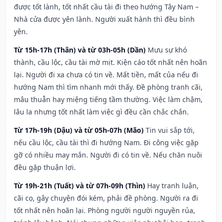
được tốt lành, tốt nhất cầu tài đi theo hướng Tây Nam –
Nhà cửa được yên lành. Người xuất hành thì đều bình
yên.
Từ 15h-17h (Thân) và từ 03h-05h (Dần)
Mưu sự khó
thành, cầu lộc, cầu tài mờ mịt. Kiện cáo tốt nhất nên hoãn
lại. Người đi xa chưa có tin về. Mất tiền, mất của nếu đi
hướng Nam thì tìm nhanh mới thấy. Đề phòng tranh cãi,
mâu thuẫn hay miệng tiếng tầm thường. Việc làm chậm,
lâu la nhưng tốt nhất làm việc gì đều cần chắc chắn.
Từ 17h-19h (Dậu) và từ 05h-07h (Mão)
Tin vui sắp tới,
nếu cầu lộc, cầu tài thì đi hướng Nam. Đi công việc gặp
gỡ có nhiều may mắn. Người đi có tin về. Nếu chăn nuôi
đều gặp thuận lợi.
Từ 19h-21h (Tuất) và từ 07h-09h (Thìn)
Hay tranh luận,
cãi cọ, gây chuyện đói kém, phải đề phòng. Người ra đi
tốt nhất nên hoãn lại. Phòng người người nguyền rủa,