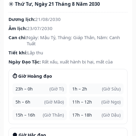
☀️ Thứ Tư, Ngày 21 Tháng 8 Năm 2030
Dương lịch:
21/08/2030
Âm lịch:
23/07/2030
Can chi:
Ngày: Mậu Tý, Tháng: Giáp Thân, Năm: Canh
Tuất
Tiết khí:
Lập thu
Ngày Đạo Tặc:
Rất xấu, xuất hành bị hại, mất của
⏱️ Giờ Hoàng đạo
23h – 0h
(Giờ Tí)
1h – 2h
(Giờ Sửu)
5h – 6h
(Giờ Mão)
11h – 12h
(Giờ Ngọ)
15h – 16h
(Giờ Thân)
17h – 18h
(Giờ Dậu)
🌑 Giờ Hắc đạo