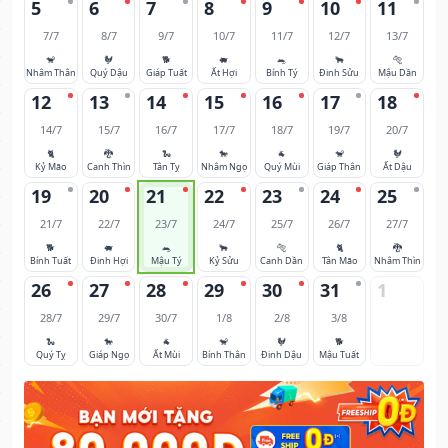
5
6
7
8
9
10
11
7/7
8/7
9/7
10/7
11/7
12/7
13/7
🐒
🐓
🐕
🐖
🐀
🐂
🐅
Nhâm Thân
Quý Dậu
Giáp Tuất
Ất Hợi
Bính Tý
Đinh Sửu
Mậu Dần
12
13
14
15
16
17
18
14/7
15/7
16/7
17/7
18/7
19/7
20/7
🐈
🐉
🐍
🐎
🐐
🐒
🐓
Kỷ Mão
Canh Thìn
Tân Tỵ
Nhâm Ngọ
Quý Mùi
Giáp Thân
Ất Dậu
19
20
21
22
23
24
25
21/7
22/7
23/7
24/7
25/7
26/7
27/7
🐕
🐖
🐀
🐂
🐅
🐈
🐉
Bính Tuất
Đinh Hợi
Mậu Tý
Kỷ Sửu
Canh Dần
Tân Mão
Nhâm Thìn
26
27
28
29
30
31
1
28/7
29/7
30/7
1/8
2/8
3/8
🐍
🐎
🐐
🐒
🐓
🐕
Quý Tỵ
Giáp Ngọ
Ất Mùi
Bính Thân
Đinh Dậu
Mậu Tuất