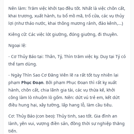
Nên làm
: Trăm việc khởi tạo đều tốt. Nhất là việc chôn cất,
khai trương, xuất hành, tu bổ mồ mã, trổ cửa, các vụ thủy
lợi (như tháo nước, khai thông mương rảnh, đào kênh,...)
Kiêng cữ
: Các việc lót giường, đóng giường, đi thuyền.
Ngoại lệ
:
- Cơ Thủy Báo tại: Thân, Tý, Thìn trăm việc kỵ. Duy tại Tý có
thể tạm dùng.
- Ngày Thìn Sao Cơ Đăng Viên lẽ ra rất tốt tuy nhiên lại
phạm
Phục Đoạn
. Bởi phạm Phục Đoạn thì rất kỵ xuất
hành, chôn cất, chia lãnh gia tài, các vụ thừa kế, khởi
công làm lò nhuộm lò gốm. Nên: dứt vú trẻ em, kết dứt
điều hung hại, xây tường, lấp hang lỗ, làm cầu tiêu.
Cơ: Thủy Báo (con beo): Thủy tinh, sao tốt. Gia đình an
lành, yên vui, vượng điền sản, đồng thời sự nghiệp thăng
tiến.