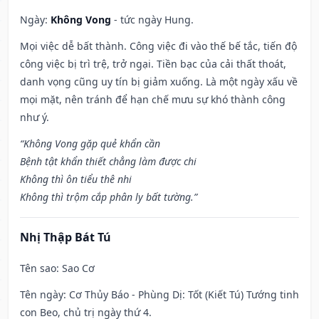
Ngày:
Không Vong
- tức ngày Hung.
Mọi việc dễ bất thành. Công việc đi vào thế bế tắc, tiến độ
công việc bị trì trệ, trở ngại. Tiền bạc của cải thất thoát,
danh vọng cũng uy tín bị giảm xuống. Là một ngày xấu về
mọi mặt, nên tránh để hạn chế mưu sự khó thành công
như ý.
“Không Vong gặp quẻ khẩn cần
Bệnh tật khẩn thiết chẳng làm được chi
Không thì ôn tiểu thê nhi
Không thì trộm cắp phân ly bất tường.”
Nhị Thập Bát Tú
Tên sao
: Sao Cơ
Tên ngày
: Cơ Thủy Báo - Phùng Dị: Tốt (Kiết Tú) Tướng tinh
con Beo, chủ trị ngày thứ 4.