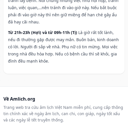
tránh lây bệnh. Nói chung những việc như hội họp, tranh
luận, việc quan,…nên tránh đi vào giờ này. Nếu bắt buộc
phải đi vào giờ này thì nên giữ miệng để hạn ché gây ẩu
đả hay cãi nhau.
Từ 21h-23h (Hợi) và từ 09h-11h (Tị)
Là giờ rất tốt lành,
nếu đi thường gặp được may mắn. Buôn bán, kinh doanh
có lời. Người đi sắp về nhà. Phụ nữ có tin mừng. Mọi việc
trong nhà đều hòa hợp. Nếu có bệnh cầu thì sẽ khỏi, gia
đình đều mạnh khỏe.
Về Amlich.org
Trang web tra cứu âm lịch Việt Nam miễn phí, cung cấp thông
tin chính xác về ngày âm lịch, can chi, con giáp, ngày tốt xấu
và các ngày lễ tết truyền thống.