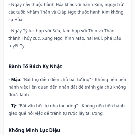
- Ngày này thuộc hành Hỏa khắc với hành Kim, ngoại trừ
các tuổi: Nhâm Thân và Giáp Ngọ thuộc hành Kim không
sợ Hỏa.
- Ngày Tý lục hợp với Sửu, tam hợp với Thìn và Thân
thành Thủy cục. Xung Ngọ, hình Mão, hại Mùi, phá Dậu,
tuyệt Tỵ.
Bành Tổ Bách Kỵ Nhật
-
Mậu
: “Bất thụ điền điền chủ bất tường” - Không nên tiến
hành việc liên quan đến nhận đất để tránh gia chủ không
được lành
-
Tý
: “Bất vấn bốc tự nhạ tai ương” - Không nên tiến hành
gieo quẻ hỏi việc để tránh tự rước lấy tai ương
Khổng Minh Lục Diệu