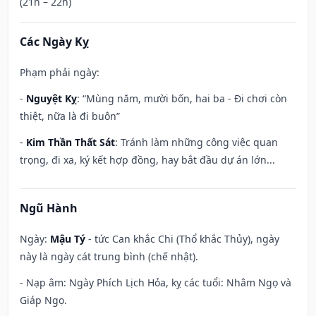
(21h – 22h)
Các Ngày Kỵ
Phạm phải ngày:
-
Nguyệt Kỵ
: “Mùng năm, mười bốn, hai ba - Đi chơi còn
thiệt, nữa là đi buôn”
-
Kim Thần Thất Sát
: Tránh làm những công việc quan
trọng, đi xa, ký kết hợp đồng, hay bắt đầu dự án lớn...
Ngũ Hành
Ngày:
Mậu Tý
- tức Can khắc Chi (Thổ khắc Thủy), ngày
này là ngày cát trung bình (chế nhật).
- Nạp âm: Ngày Phích Lịch Hỏa, kỵ các tuổi: Nhâm Ngọ và
Giáp Ngọ.