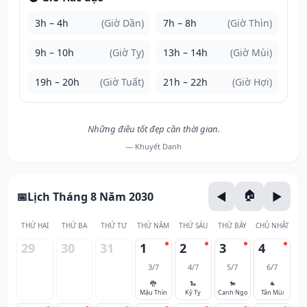
3h – 4h
(Giờ Dần)
7h – 8h
(Giờ Thìn)
9h – 10h
(Giờ Tỵ)
13h – 14h
(Giờ Mùi)
19h – 20h
(Giờ Tuất)
21h – 22h
(Giờ Hợi)
Những điều tốt đẹp cần thời gian.
— Khuyết Danh
Lịch Tháng 8 Năm 2030
THỨ HAI
THỨ BA
THỨ TƯ
THỨ NĂM
THỨ SÁU
THỨ BẢY
CHỦ NHẬT
29
30
31
1
2
3
4
3/7
4/7
5/7
6/7
🐉
🐍
🐎
🐐
Mậu Thìn
Kỷ Tỵ
Canh Ngọ
Tân Mùi