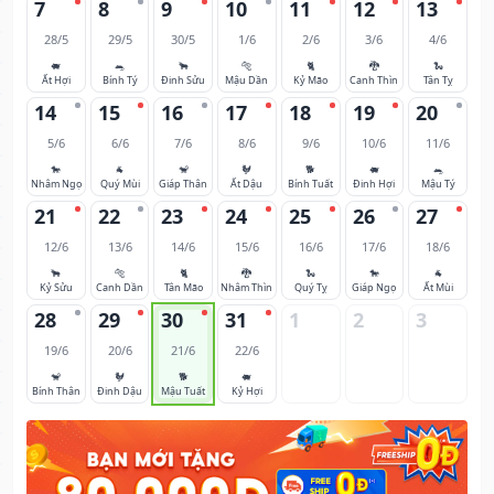
7
8
9
10
11
12
13
28/5
29/5
30/5
1/6
2/6
3/6
4/6
🐖
🐀
🐂
🐅
🐈
🐉
🐍
Ất Hợi
Bính Tý
Đinh Sửu
Mậu Dần
Kỷ Mão
Canh Thìn
Tân Tỵ
14
15
16
17
18
19
20
5/6
6/6
7/6
8/6
9/6
10/6
11/6
🐎
🐐
🐒
🐓
🐕
🐖
🐀
Nhâm Ngọ
Quý Mùi
Giáp Thân
Ất Dậu
Bính Tuất
Đinh Hợi
Mậu Tý
21
22
23
24
25
26
27
12/6
13/6
14/6
15/6
16/6
17/6
18/6
🐂
🐅
🐈
🐉
🐍
🐎
🐐
Kỷ Sửu
Canh Dần
Tân Mão
Nhâm Thìn
Quý Tỵ
Giáp Ngọ
Ất Mùi
28
29
30
31
1
2
3
19/6
20/6
21/6
22/6
🐒
🐓
🐕
🐖
Bính Thân
Đinh Dậu
Mậu Tuất
Kỷ Hợi