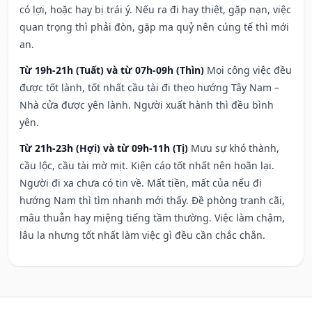
có lợi, hoặc hay bị trái ý. Nếu ra đi hay thiệt, gặp nạn, việc
quan trọng thì phải đòn, gặp ma quỷ nên cúng tế thì mới
an.
Từ 19h-21h (Tuất) và từ 07h-09h (Thìn)
Mọi công việc đều
được tốt lành, tốt nhất cầu tài đi theo hướng Tây Nam –
Nhà cửa được yên lành. Người xuất hành thì đều bình
yên.
Từ 21h-23h (Hợi) và từ 09h-11h (Tị)
Mưu sự khó thành,
cầu lộc, cầu tài mờ mịt. Kiện cáo tốt nhất nên hoãn lại.
Người đi xa chưa có tin về. Mất tiền, mất của nếu đi
hướng Nam thì tìm nhanh mới thấy. Đề phòng tranh cãi,
mâu thuẫn hay miệng tiếng tầm thường. Việc làm chậm,
lâu la nhưng tốt nhất làm việc gì đều cần chắc chắn.