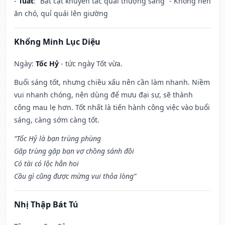
-
Tuất
: “Bất cật khuyển tác quái thượng sàng” - Không nên
ăn chó, quỉ quái lên giường
Khổng Minh Lục Diệu
Ngày:
Tốc Hỷ
- tức ngày Tốt vừa.
Buổi sáng tốt, nhưng chiều xấu nên cần làm nhanh. Niềm
vui nhanh chóng, nên dùng để mưu đại sự, sẽ thành
công mau lẹ hơn. Tốt nhất là tiến hành công việc vào buổi
sáng, càng sớm càng tốt.
“Tốc Hỷ là bạn trùng phùng
Gặp trùng gặp bạn vợ chồng sánh đôi
Có tài có lộc hẳn hoi
Cầu gì cũng được mừng vui thỏa lòng”
Nhị Thập Bát Tú