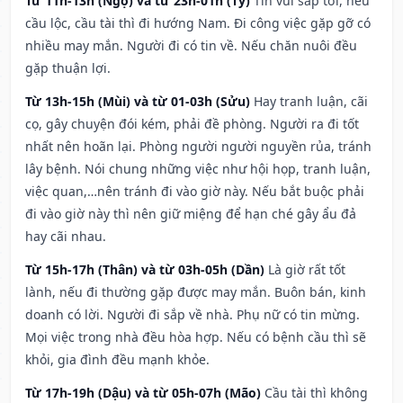
Từ 11h-13h (Ngọ) và từ 23h-01h (Tý)
Tin vui sắp tới, nếu
cầu lộc, cầu tài thì đi hướng Nam. Đi công việc gặp gỡ có
nhiều may mắn. Người đi có tin về. Nếu chăn nuôi đều
gặp thuận lợi.
Từ 13h-15h (Mùi) và từ 01-03h (Sửu)
Hay tranh luận, cãi
cọ, gây chuyện đói kém, phải đề phòng. Người ra đi tốt
nhất nên hoãn lại. Phòng người người nguyền rủa, tránh
lây bệnh. Nói chung những việc như hội họp, tranh luận,
việc quan,…nên tránh đi vào giờ này. Nếu bắt buộc phải
đi vào giờ này thì nên giữ miệng để hạn ché gây ẩu đả
hay cãi nhau.
Từ 15h-17h (Thân) và từ 03h-05h (Dần)
Là giờ rất tốt
lành, nếu đi thường gặp được may mắn. Buôn bán, kinh
doanh có lời. Người đi sắp về nhà. Phụ nữ có tin mừng.
Mọi việc trong nhà đều hòa hợp. Nếu có bệnh cầu thì sẽ
khỏi, gia đình đều mạnh khỏe.
Từ 17h-19h (Dậu) và từ 05h-07h (Mão)
Cầu tài thì không