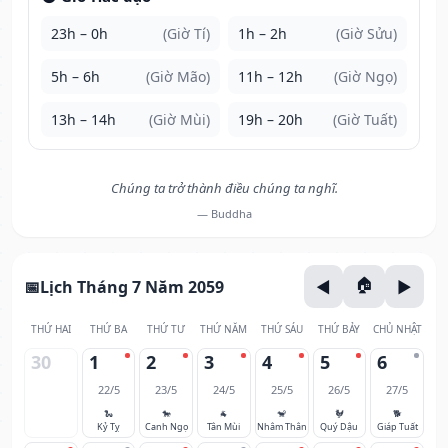
23h – 0h
(Giờ Tí)
1h – 2h
(Giờ Sửu)
5h – 6h
(Giờ Mão)
11h – 12h
(Giờ Ngọ)
13h – 14h
(Giờ Mùi)
19h – 20h
(Giờ Tuất)
Chúng ta trở thành điều chúng ta nghĩ.
— Buddha
Lịch Tháng 7 Năm 2059
THỨ HAI
THỨ BA
THỨ TƯ
THỨ NĂM
THỨ SÁU
THỨ BẢY
CHỦ NHẬT
30
1
2
3
4
5
6
22/5
23/5
24/5
25/5
26/5
27/5
🐍
🐎
🐐
🐒
🐓
🐕
Kỷ Tỵ
Canh Ngọ
Tân Mùi
Nhâm Thân
Quý Dậu
Giáp Tuất