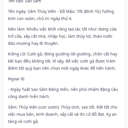
Tên sao
: Sao Sâm
Tên ngày
: Sâm Thủy Viên - Đỗ Mậu: Tốt (Bình Tú) Tướng
tinh con vượn, chủ trị ngày thứ 4.
Nên làm
: Nhiều việc khởi công tạo tác tốt như: dựng cửa
trổ cửa, xây cất nhà, nhập học, làm thủy lợi, tháo nước
đào mương hay đi thuyền.
Kiêng cữ
: Cưới gả, đóng giường lót giường, chôn cất hay
kết bạn đều không tốt. Vì vậy, để việc cưới gả được trăm
điềm tốt quý bạn nên chọn một ngày khác để tiến hành.
Ngoại lệ
:
- Ngày Tuất Sao Sâm Đăng Viên, nên phó nhậm đặng cầu
công danh hiển hách.
Sâm: Thủy Viên (con vượn): Thủy tinh, sao tốt. Rất tốt cho
việc mua bán, kinh doanh, xây cất và thi cử đỗ đạt. Kỵ an
táng và cưới gả.