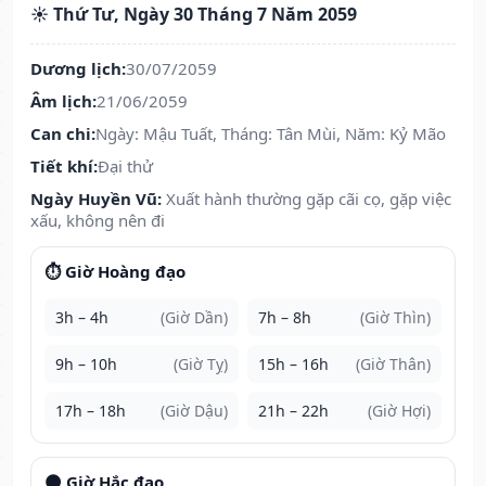
☀️ Thứ Tư, Ngày 30 Tháng 7 Năm 2059
Dương lịch:
30/07/2059
Âm lịch:
21/06/2059
Can chi:
Ngày: Mậu Tuất, Tháng: Tân Mùi, Năm: Kỷ Mão
Tiết khí:
Đại thử
Ngày Huyền Vũ:
Xuất hành thường gặp cãi cọ, gặp việc
xấu, không nên đi
⏱️ Giờ Hoàng đạo
3h – 4h
(Giờ Dần)
7h – 8h
(Giờ Thìn)
9h – 10h
(Giờ Tỵ)
15h – 16h
(Giờ Thân)
17h – 18h
(Giờ Dậu)
21h – 22h
(Giờ Hợi)
🌑 Giờ Hắc đạo