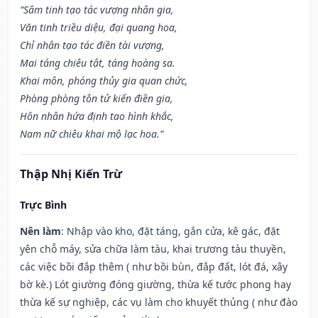
“Sâm tinh tạo tác vượng nhân gia,
Văn tinh triều diệu, đại quang hoa,
Chỉ nhân tạo tác điền tài vượng,
Mai táng chiêu tật, táng hoàng sa.
Khai môn, phóng thủy gia quan chức,
Phòng phòng tôn tử kiến điền gia,
Hôn nhân hứa định tao hình khắc,
Nam nữ chiêu khai mộ lạc hoa.”
Thập Nhị Kiến Trừ
Trực Bình
Nên làm
: Nhập vào kho, đặt táng, gắn cửa, kê gác, đặt
yên chỗ máy, sửa chữa làm tàu, khai trương tàu thuyền,
các việc bồi đắp thêm ( như bồi bùn, đắp đất, lót đá, xây
bờ kè.) Lót giường đóng giường, thừa kế tước phong hay
thừa kế sự nghiệp, các vụ làm cho khuyết thủng ( như đào