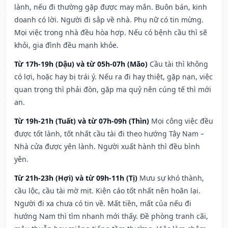
lành, nếu đi thường gặp được may mắn. Buôn bán, kinh
doanh có lời. Người đi sắp về nhà. Phụ nữ có tin mừng.
Mọi việc trong nhà đều hòa hợp. Nếu có bệnh cầu thì sẽ
khỏi, gia đình đều mạnh khỏe.
Từ 17h-19h (Dậu) và từ 05h-07h (Mão)
Cầu tài thì không
có lợi, hoặc hay bị trái ý. Nếu ra đi hay thiệt, gặp nạn, việc
quan trọng thì phải đòn, gặp ma quỷ nên cúng tế thì mới
an.
Từ 19h-21h (Tuất) và từ 07h-09h (Thìn)
Mọi công việc đều
được tốt lành, tốt nhất cầu tài đi theo hướng Tây Nam –
Nhà cửa được yên lành. Người xuất hành thì đều bình
yên.
Từ 21h-23h (Hợi) và từ 09h-11h (Tị)
Mưu sự khó thành,
cầu lộc, cầu tài mờ mịt. Kiện cáo tốt nhất nên hoãn lại.
Người đi xa chưa có tin về. Mất tiền, mất của nếu đi
hướng Nam thì tìm nhanh mới thấy. Đề phòng tranh cãi,