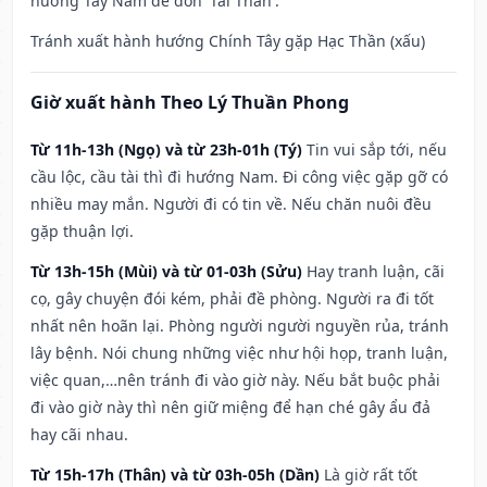
hướng Tây Nam để đón 'Tài Thần'.
Tránh xuất hành hướng Chính Tây gặp Hạc Thần (xấu)
Giờ xuất hành Theo Lý Thuần Phong
Từ 11h-13h (Ngọ) và từ 23h-01h (Tý)
Tin vui sắp tới, nếu
cầu lộc, cầu tài thì đi hướng Nam. Đi công việc gặp gỡ có
nhiều may mắn. Người đi có tin về. Nếu chăn nuôi đều
gặp thuận lợi.
Từ 13h-15h (Mùi) và từ 01-03h (Sửu)
Hay tranh luận, cãi
cọ, gây chuyện đói kém, phải đề phòng. Người ra đi tốt
nhất nên hoãn lại. Phòng người người nguyền rủa, tránh
lây bệnh. Nói chung những việc như hội họp, tranh luận,
việc quan,…nên tránh đi vào giờ này. Nếu bắt buộc phải
đi vào giờ này thì nên giữ miệng để hạn ché gây ẩu đả
hay cãi nhau.
Từ 15h-17h (Thân) và từ 03h-05h (Dần)
Là giờ rất tốt