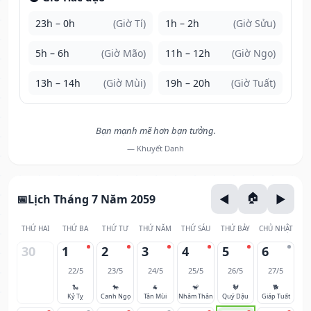
23h – 0h
(Giờ Tí)
1h – 2h
(Giờ Sửu)
5h – 6h
(Giờ Mão)
11h – 12h
(Giờ Ngọ)
13h – 14h
(Giờ Mùi)
19h – 20h
(Giờ Tuất)
Bạn mạnh mẽ hơn bạn tưởng.
— Khuyết Danh
Lịch Tháng 7 Năm 2059
THỨ HAI
THỨ BA
THỨ TƯ
THỨ NĂM
THỨ SÁU
THỨ BẢY
CHỦ NHẬT
30
1
2
3
4
5
6
22/5
23/5
24/5
25/5
26/5
27/5
🐍
🐎
🐐
🐒
🐓
🐕
Kỷ Tỵ
Canh Ngọ
Tân Mùi
Nhâm Thân
Quý Dậu
Giáp Tuất