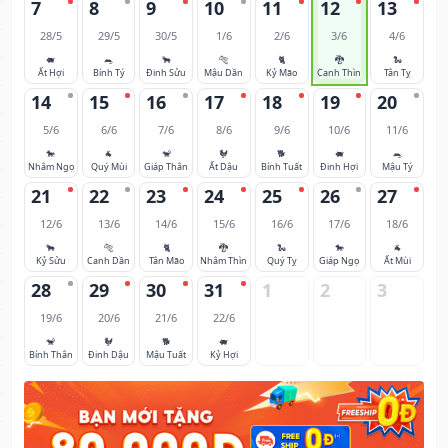
7
8
9
10
11
12
13
28/5
29/5
30/5
1/6
2/6
3/6
4/6
🐖
🐀
🐂
🐅
🐈
🐉
🐍
Ất Hợi
Bính Tý
Đinh Sửu
Mậu Dần
Kỷ Mão
Canh Thìn
Tân Tỵ
14
15
16
17
18
19
20
5/6
6/6
7/6
8/6
9/6
10/6
11/6
🐎
🐐
🐒
🐓
🐕
🐖
🐀
Nhâm Ngọ
Quý Mùi
Giáp Thân
Ất Dậu
Bính Tuất
Đinh Hợi
Mậu Tý
21
22
23
24
25
26
27
12/6
13/6
14/6
15/6
16/6
17/6
18/6
🐂
🐅
🐈
🐉
🐍
🐎
🐐
Kỷ Sửu
Canh Dần
Tân Mão
Nhâm Thìn
Quý Tỵ
Giáp Ngọ
Ất Mùi
28
29
30
31
1
2
3
19/6
20/6
21/6
22/6
🐒
🐓
🐕
🐖
Bính Thân
Đinh Dậu
Mậu Tuất
Kỷ Hợi