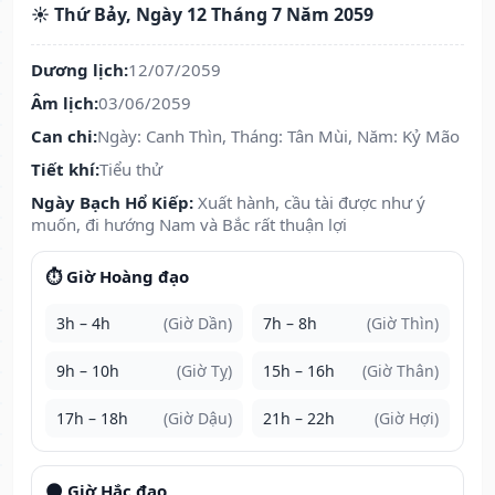
☀️ Thứ Bảy, Ngày 12 Tháng 7 Năm 2059
Dương lịch:
12/07/2059
Âm lịch:
03/06/2059
Can chi:
Ngày: Canh Thìn, Tháng: Tân Mùi, Năm: Kỷ Mão
Tiết khí:
Tiểu thử
Ngày Bạch Hổ Kiếp:
Xuất hành, cầu tài được như ý
muốn, đi hướng Nam và Bắc rất thuận lợi
⏱️ Giờ Hoàng đạo
3h – 4h
(Giờ Dần)
7h – 8h
(Giờ Thìn)
9h – 10h
(Giờ Tỵ)
15h – 16h
(Giờ Thân)
17h – 18h
(Giờ Dậu)
21h – 22h
(Giờ Hợi)
🌑 Giờ Hắc đạo