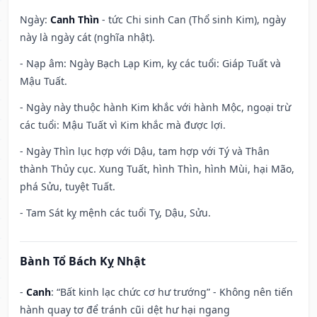
Ngày:
Canh Thìn
- tức Chi sinh Can (Thổ sinh Kim), ngày
này là ngày cát (nghĩa nhật).
- Nạp âm: Ngày Bạch Lạp Kim, kỵ các tuổi: Giáp Tuất và
Mậu Tuất.
- Ngày này thuộc hành Kim khắc với hành Mộc, ngoại trừ
các tuổi: Mậu Tuất vì Kim khắc mà được lợi.
- Ngày Thìn lục hợp với Dậu, tam hợp với Tý và Thân
thành Thủy cục. Xung Tuất, hình Thìn, hình Mùi, hại Mão,
phá Sửu, tuyệt Tuất.
- Tam Sát kỵ mệnh các tuổi Tỵ, Dậu, Sửu.
Bành Tổ Bách Kỵ Nhật
-
Canh
: “Bất kinh lạc chức cơ hư trướng” - Không nên tiến
hành quay tơ để tránh cũi dệt hư hại ngang