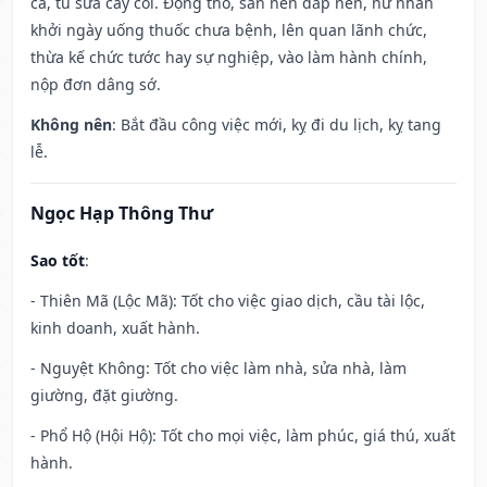
cá, tu sửa cây cối. Động thổ, san nền đắp nền, nữ nhân
khởi ngày uống thuốc chưa bệnh, lên quan lãnh chức,
thừa kế chức tước hay sự nghiệp, vào làm hành chính,
nộp đơn dâng sớ.
Không nên
: Bắt đầu công việc mới, kỵ đi du lịch, kỵ tang
lễ.
Ngọc Hạp Thông Thư
Sao tốt
:
- Thiên Mã (Lộc Mã): Tốt cho việc giao dịch, cầu tài lộc,
kinh doanh, xuất hành.
- Nguyệt Không: Tốt cho việc làm nhà, sửa nhà, làm
giường, đặt giường.
- Phổ Hộ (Hội Hộ): Tốt cho mọi việc, làm phúc, giá thú, xuất
hành.