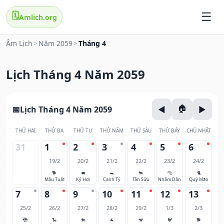
🗓️
Amlich.org
Âm Lịch
>
Năm 2059
>
Tháng 4
Lịch Tháng 4 Năm 2059
Lịch Tháng 4 Năm 2059
THỨ HAI
THỨ BA
THỨ TƯ
THỨ NĂM
THỨ SÁU
THỨ BẢY
CHỦ NHẬT
31
1
2
3
4
5
6
19/2
20/2
21/2
22/2
23/2
24/2
🐕
🐖
🐀
🐂
🐅
🐈
Mậu Tuất
Kỷ Hợi
Canh Tý
Tân Sửu
Nhâm Dần
Quý Mão
7
8
9
10
11
12
13
25/2
26/2
27/2
28/2
29/2
1/3
2/3
🐉
🐍
🐎
🐐
🐒
🐓
🐕