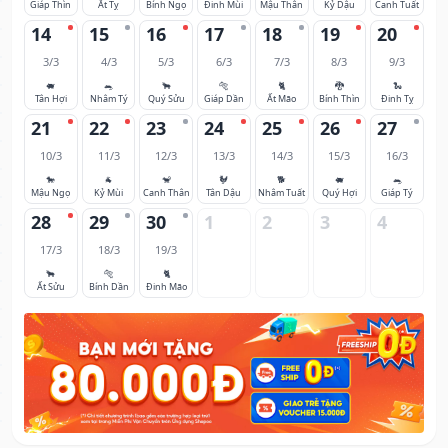
Giáp Thìn
Ất Tỵ
Bính Ngọ
Đinh Mùi
Mậu Thân
Kỷ Dậu
Canh Tuất
14
15
16
17
18
19
20
3/3
4/3
5/3
6/3
7/3
8/3
9/3
🐖
🐀
🐂
🐅
🐈
🐉
🐍
Tân Hợi
Nhâm Tý
Quý Sửu
Giáp Dần
Ất Mão
Bính Thìn
Đinh Tỵ
21
22
23
24
25
26
27
10/3
11/3
12/3
13/3
14/3
15/3
16/3
🐎
🐐
🐒
🐓
🐕
🐖
🐀
Mậu Ngọ
Kỷ Mùi
Canh Thân
Tân Dậu
Nhâm Tuất
Quý Hợi
Giáp Tý
28
29
30
1
2
3
4
17/3
18/3
19/3
🐂
🐅
🐈
Ất Sửu
Bính Dần
Đinh Mão