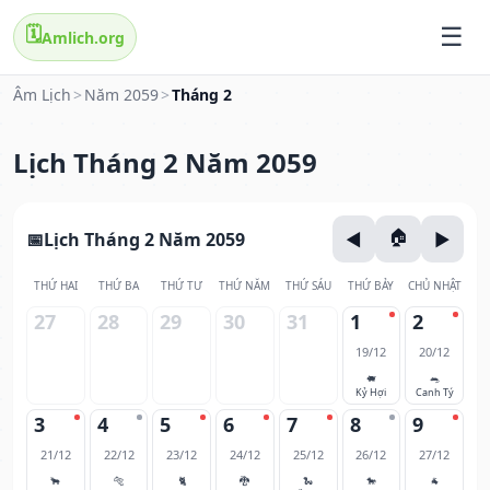
🗓️
Amlich.org
Âm Lịch
>
Năm 2059
>
Tháng 2
Lịch Tháng 2 Năm 2059
Lịch Tháng 2 Năm 2059
THỨ HAI
THỨ BA
THỨ TƯ
THỨ NĂM
THỨ SÁU
THỨ BẢY
CHỦ NHẬT
27
28
29
30
31
1
2
19/12
20/12
🐖
🐀
Kỷ Hợi
Canh Tý
3
4
5
6
7
8
9
21/12
22/12
23/12
24/12
25/12
26/12
27/12
🐂
🐅
🐈
🐉
🐍
🐎
🐐