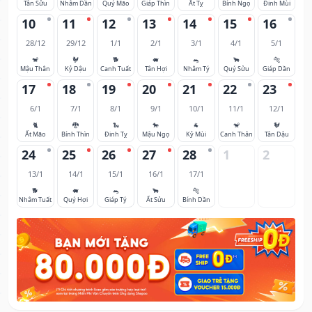
Tân Sửu
Nhâm Dần
Quý Mão
Giáp Thìn
Ất Tỵ
Bính Ngọ
Đinh Mùi
10
11
12
13
14
15
16
28/12
29/12
1/1
2/1
3/1
4/1
5/1
🐒
🐓
🐕
🐖
🐀
🐂
🐅
Mậu Thân
Kỷ Dậu
Canh Tuất
Tân Hợi
Nhâm Tý
Quý Sửu
Giáp Dần
17
18
19
20
21
22
23
6/1
7/1
8/1
9/1
10/1
11/1
12/1
🐈
🐉
🐍
🐎
🐐
🐒
🐓
Ất Mão
Bính Thìn
Đinh Tỵ
Mậu Ngọ
Kỷ Mùi
Canh Thân
Tân Dậu
24
25
26
27
28
1
2
13/1
14/1
15/1
16/1
17/1
🐕
🐖
🐀
🐂
🐅
Nhâm Tuất
Quý Hợi
Giáp Tý
Ất Sửu
Bính Dần