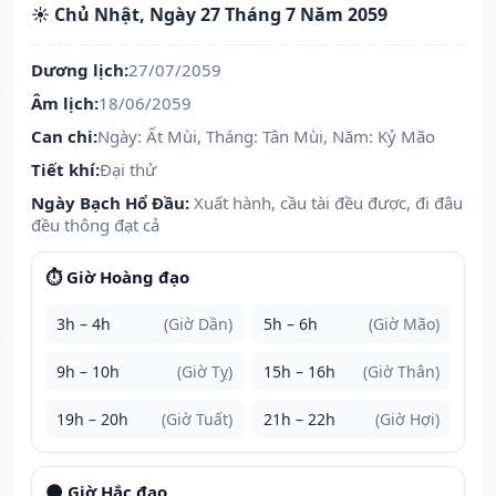
☀️ Chủ Nhật, Ngày 27 Tháng 7 Năm 2059
Dương lịch:
27/07/2059
Âm lịch:
18/06/2059
Can chi:
Ngày: Ất Mùi, Tháng: Tân Mùi, Năm: Kỷ Mão
Tiết khí:
Đại thử
Ngày Bạch Hổ Đầu:
Xuất hành, cầu tài đều được, đi đâu
đều thông đạt cả
⏱️ Giờ Hoàng đạo
3h – 4h
(Giờ Dần)
5h – 6h
(Giờ Mão)
9h – 10h
(Giờ Tỵ)
15h – 16h
(Giờ Thân)
19h – 20h
(Giờ Tuất)
21h – 22h
(Giờ Hợi)
🌑 Giờ Hắc đạo