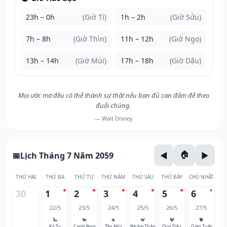
23h – 0h
(Giờ Tí)
1h – 2h
(Giờ Sửu)
7h – 8h
(Giờ Thìn)
11h – 12h
(Giờ Ngọ)
13h – 14h
(Giờ Mùi)
17h – 18h
(Giờ Dậu)
Mọi ước mơ đều có thể thành sự thật nếu bạn đủ can đảm để theo
đuổi chúng.
— Walt Disney
Lịch Tháng 7 Năm 2059
THỨ HAI
THỨ BA
THỨ TƯ
THỨ NĂM
THỨ SÁU
THỨ BẢY
CHỦ NHẬT
30
1
2
3
4
5
6
22/5
23/5
24/5
25/5
26/5
27/5
🐍
🐎
🐐
🐒
🐓
🐕
Kỷ Tỵ
Canh Ngọ
Tân Mùi
Nhâm Thân
Quý Dậu
Giáp Tuất