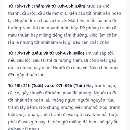
Từ 15h-17h (Thân) và từ 03h-05h (Dần)
Mưu sự khó
thành, cầu lộc, cầu tài mờ mịt. Kiện cáo tốt nhất nên hoãn
lại. Người đi xa chưa có tin về. Mất tiền, mất của nếu đi
hướng Nam thì tìm nhanh mới thấy. Đề phòng tranh cãi,
mâu thuẫn hay miệng tiếng tầm thường. Việc làm chậm,
lâu la nhưng tốt nhất làm việc gì đều cần chắc chắn.
Từ 17h-19h (Dậu) và từ 05h-07h (Mão)
Tin vui sắp tới,
nếu cầu lộc, cầu tài thì đi hướng Nam. Đi công việc gặp
gỡ có nhiều may mắn. Người đi có tin về. Nếu chăn nuôi
đều gặp thuận lợi.
Từ 19h-21h (Tuất) và từ 07h-09h (Thìn)
Hay tranh luận,
cãi cọ, gây chuyện đói kém, phải đề phòng. Người ra đi
tốt nhất nên hoãn lại. Phòng người người nguyền rủa,
tránh lây bệnh. Nói chung những việc như hội họp, tranh
luận, việc quan,…nên tránh đi vào giờ này. Nếu bắt buộc
phải đi vào giờ này thì nên giữ miệng để hạn ché gây ẩu
đả hay cãi nhau.