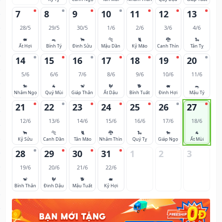
7
8
9
10
11
12
13
28/5
29/5
30/5
1/6
2/6
3/6
4/6
🐖
🐀
🐂
🐅
🐈
🐉
🐍
Ất Hợi
Bính Tý
Đinh Sửu
Mậu Dần
Kỷ Mão
Canh Thìn
Tân Tỵ
14
15
16
17
18
19
20
5/6
6/6
7/6
8/6
9/6
10/6
11/6
🐎
🐐
🐒
🐓
🐕
🐖
🐀
Nhâm Ngọ
Quý Mùi
Giáp Thân
Ất Dậu
Bính Tuất
Đinh Hợi
Mậu Tý
21
22
23
24
25
26
27
12/6
13/6
14/6
15/6
16/6
17/6
18/6
🐂
🐅
🐈
🐉
🐍
🐎
🐐
Kỷ Sửu
Canh Dần
Tân Mão
Nhâm Thìn
Quý Tỵ
Giáp Ngọ
Ất Mùi
28
29
30
31
1
2
3
19/6
20/6
21/6
22/6
🐒
🐓
🐕
🐖
Bính Thân
Đinh Dậu
Mậu Tuất
Kỷ Hợi