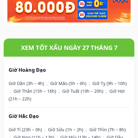
XEM TỐT XẤU NGÀY 27 THÁNG 7
Giờ Hoàng Đạo
Giờ Dần (3h – 4h)
;
Giờ Mão (5h – 6h)
;
Giờ Tỵ (9h – 10h)
;
Giờ Thân (15h – 16h)
;
Giờ Tuất (19h – 20h)
;
Giờ Hợi
(21h – 22h)
Giờ Hắc Đạo
Giờ Tí (23h – 0h)
;
Giờ Sửu (1h – 2h)
;
Giờ Thìn (7h – 8h)
;
Giờ Ngọ (11h – 12h)
;
Giờ Mùi (13h – 14h)
;
Giờ Dậu