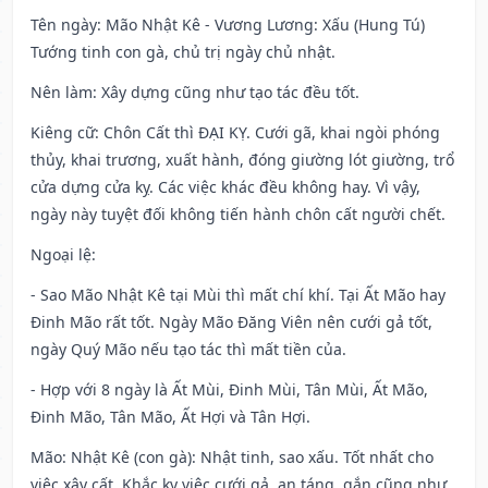
Tên ngày
: Mão Nhật Kê - Vương Lương: Xấu (Hung Tú)
Tướng tinh con gà, chủ trị ngày chủ nhật.
Nên làm
: Xây dựng cũng như tạo tác đều tốt.
Kiêng cữ
: Chôn Cất thì ĐẠI KỴ. Cưới gã, khai ngòi phóng
thủy, khai trương, xuất hành, đóng giường lót giường, trổ
cửa dựng cửa kỵ. Các việc khác đều không hay. Vì vậy,
ngày này tuyệt đối không tiến hành chôn cất người chết.
Ngoại lệ
:
- Sao Mão Nhật Kê tại Mùi thì mất chí khí. Tại Ất Mão hay
Đinh Mão rất tốt. Ngày Mão Đăng Viên nên cưới gả tốt,
ngày Quý Mão nếu tạo tác thì mất tiền của.
- Hợp với 8 ngày là Ất Mùi, Đinh Mùi, Tân Mùi, Ất Mão,
Đinh Mão, Tân Mão, Ất Hợi và Tân Hợi.
Mão: Nhật Kê (con gà): Nhật tinh, sao xấu. Tốt nhất cho
việc xây cất. Khắc kỵ việc cưới gả, an táng, gắn cũng như