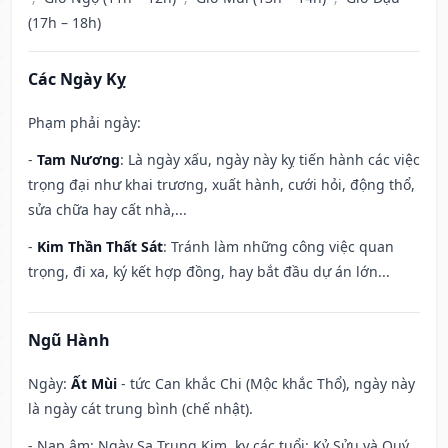
(17h – 18h)
Các Ngày Kỵ
Phạm phải ngày:
-
Tam Nương
: Là ngày xấu, ngày này kỵ tiến hành các việc
trọng đại như khai trương, xuất hành, cưới hỏi, động thổ,
sửa chữa hay cất nhà,...
-
Kim Thần Thất Sát
: Tránh làm những công việc quan
trọng, đi xa, ký kết hợp đồng, hay bắt đầu dự án lớn...
Ngũ Hành
Ngày:
Ất Mùi
- tức Can khắc Chi (Mộc khắc Thổ), ngày này
là ngày cát trung bình (chế nhật).
- Nạp âm: Ngày Sa Trung Kim, kỵ các tuổi: Kỷ Sửu và Quý