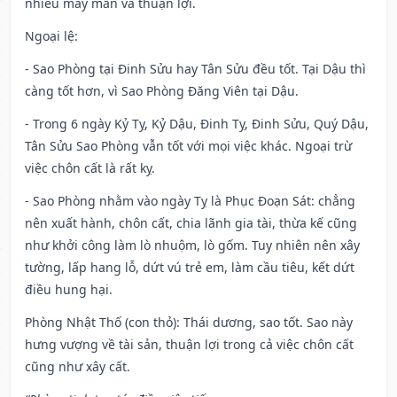
nhiều may mắn và thuận lợi.
Ngoại lệ
:
- Sao Phòng tại Đinh Sửu hay Tân Sửu đều tốt. Tại Dậu thì
càng tốt hơn, vì Sao Phòng Đăng Viên tại Dậu.
- Trong 6 ngày Kỷ Tỵ, Kỷ Dậu, Đinh Tỵ, Đinh Sửu, Quý Dậu,
Tân Sửu Sao Phòng vẫn tốt với mọi việc khác. Ngoại trừ
việc chôn cất là rất kỵ.
- Sao Phòng nhằm vào ngày Tỵ là Phục Đoạn Sát: chẳng
nên xuất hành, chôn cất, chia lãnh gia tài, thừa kế cũng
như khởi công làm lò nhuộm, lò gốm. Tuy nhiên nên xây
tường, lấp hang lỗ, dứt vú trẻ em, làm cầu tiêu, kết dứt
điều hung hại.
Phòng Nhật Thố (con thỏ): Thái dương, sao tốt. Sao này
hưng vượng về tài sản, thuận lợi trong cả việc chôn cất
cũng như xây cất.