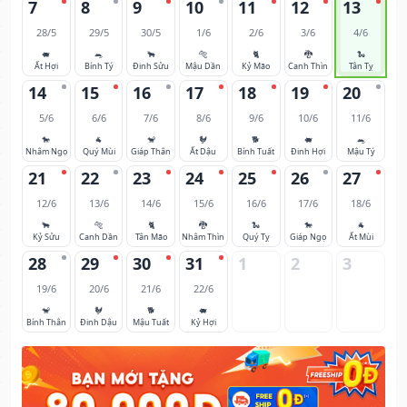
7
8
9
10
11
12
13
28/5
29/5
30/5
1/6
2/6
3/6
4/6
🐖
🐀
🐂
🐅
🐈
🐉
🐍
Ất Hợi
Bính Tý
Đinh Sửu
Mậu Dần
Kỷ Mão
Canh Thìn
Tân Tỵ
14
15
16
17
18
19
20
5/6
6/6
7/6
8/6
9/6
10/6
11/6
🐎
🐐
🐒
🐓
🐕
🐖
🐀
Nhâm Ngọ
Quý Mùi
Giáp Thân
Ất Dậu
Bính Tuất
Đinh Hợi
Mậu Tý
21
22
23
24
25
26
27
12/6
13/6
14/6
15/6
16/6
17/6
18/6
🐂
🐅
🐈
🐉
🐍
🐎
🐐
Kỷ Sửu
Canh Dần
Tân Mão
Nhâm Thìn
Quý Tỵ
Giáp Ngọ
Ất Mùi
28
29
30
31
1
2
3
19/6
20/6
21/6
22/6
🐒
🐓
🐕
🐖
Bính Thân
Đinh Dậu
Mậu Tuất
Kỷ Hợi