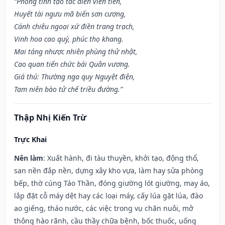
“Phòng tinh tạo tác điền viên tiến,
Huyết tài ngưu mã biến sơn cương,
Cánh chiêu ngoại xứ điền trang trạch,
Vinh hoa cao quý, phúc thọ khang.
Mai táng nhược nhiên phùng thử nhật,
Cao quan tiến chức bái Quân vương.
Giá thú: Thường nga quy Nguyệt điện,
Tam niên bào tử chế triều đường.”
Thập Nhị Kiến Trừ
Trực Khai
Nên làm
: Xuất hành, đi tàu thuyền, khởi tạo, động thổ,
san nền đắp nền, dựng xây kho vựa, làm hay sửa phòng
bếp, thờ cúng Táo Thần, đóng giường lót giường, may áo,
lắp đặt cỗ máy dệt hay các loại máy, cấy lúa gặt lúa, đào
ao giếng, tháo nước, các việc trong vụ chăn nuôi, mở
thông hào rãnh, cầu thầy chữa bệnh, bốc thuốc, uống