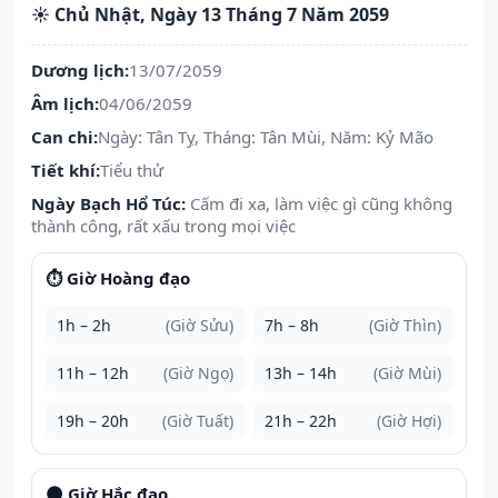
☀️ Chủ Nhật, Ngày 13 Tháng 7 Năm 2059
Dương lịch:
13/07/2059
Âm lịch:
04/06/2059
Can chi:
Ngày: Tân Tỵ, Tháng: Tân Mùi, Năm: Kỷ Mão
Tiết khí:
Tiểu thử
Ngày Bạch Hổ Túc:
Cấm đi xa, làm việc gì cũng không
thành công, rất xấu trong mọi việc
⏱️ Giờ Hoàng đạo
1h – 2h
(Giờ Sửu)
7h – 8h
(Giờ Thìn)
11h – 12h
(Giờ Ngọ)
13h – 14h
(Giờ Mùi)
19h – 20h
(Giờ Tuất)
21h – 22h
(Giờ Hợi)
🌑 Giờ Hắc đạo