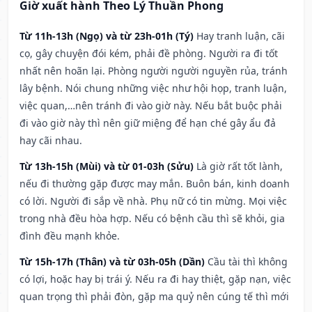
Giờ xuất hành Theo Lý Thuần Phong
Từ 11h-13h (Ngọ) và từ 23h-01h (Tý)
Hay tranh luận, cãi
cọ, gây chuyện đói kém, phải đề phòng. Người ra đi tốt
nhất nên hoãn lại. Phòng người người nguyền rủa, tránh
lây bệnh. Nói chung những việc như hội họp, tranh luận,
việc quan,…nên tránh đi vào giờ này. Nếu bắt buộc phải
đi vào giờ này thì nên giữ miệng để hạn ché gây ẩu đả
hay cãi nhau.
Từ 13h-15h (Mùi) và từ 01-03h (Sửu)
Là giờ rất tốt lành,
nếu đi thường gặp được may mắn. Buôn bán, kinh doanh
có lời. Người đi sắp về nhà. Phụ nữ có tin mừng. Mọi việc
trong nhà đều hòa hợp. Nếu có bệnh cầu thì sẽ khỏi, gia
đình đều mạnh khỏe.
Từ 15h-17h (Thân) và từ 03h-05h (Dần)
Cầu tài thì không
có lợi, hoặc hay bị trái ý. Nếu ra đi hay thiệt, gặp nạn, việc
quan trọng thì phải đòn, gặp ma quỷ nên cúng tế thì mới