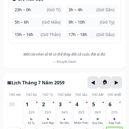
23h – 0h
(Giờ Tí)
3h – 4h
(Giờ Dần)
5h – 6h
(Giờ Mão)
9h – 10h
(Giờ Tỵ)
15h – 16h
(Giờ Thân)
17h – 18h
(Giờ Dậu)
Một cái nhìn tử tế có thể thay đổi cả cuộc đời ai đó.
— Khuyết Danh
Lịch Tháng 7 Năm 2059
THỨ HAI
THỨ BA
THỨ TƯ
THỨ NĂM
THỨ SÁU
THỨ BẢY
CHỦ NHẬT
30
1
2
3
4
5
6
22/5
23/5
24/5
25/5
26/5
27/5
🐍
🐎
🐐
🐒
🐓
🐕
Kỷ Tỵ
Canh Ngọ
Tân Mùi
Nhâm Thân
Quý Dậu
Giáp Tuất