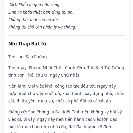
“Xích Khẩu là quả bần cùng
Sinh ra khẩu thiệt bàn cùng thị phi
Chẳng thời mất của nó khi
Không thì chó cắn phân ly vợ chồng.”
Nhị Thập Bát Tú
Tên sao
: Sao Phòng
Tên ngày
: Phòng Nhật Thố - Cảnh Yêm: Tốt (Kiết Tú) Tướng
tinh con Thỏ, chủ trị ngày Chủ nhật.
Nên làm
: Mọi việc khởi công tạo tác đều tốt. Ngày này
hợp nhất cho việc cưới gả, xuất hành, xây dựng nhà, chôn
cất, đi thuyền, mưu sự, chặt cỏ phá đất và cả cắt áo.
Kiêng cữ
: Sao Phòng là Đại Kiết Tinh nên không kỵ bất kỳ
việc gì. Vì vậy, ngày này nên tiến hành các việc lớn đặc
biệt là mua bán như nhà cửa, đất đai hay xe cộ được