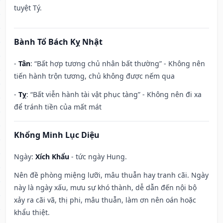
tuyệt Tý.
Bành Tổ Bách Kỵ Nhật
-
Tân
: “Bất hợp tương chủ nhân bất thường” - Không nên
tiến hành trộn tương, chủ không được nếm qua
-
Tỵ
: “Bất viễn hành tài vật phục tàng” - Không nên đi xa
để tránh tiền của mất mát
Khổng Minh Lục Diệu
Ngày:
Xích Khẩu
- tức ngày Hung.
Nên đề phòng miệng lưỡi, mâu thuẫn hay tranh cãi. Ngày
này là ngày xấu, mưu sự khó thành, dễ dẫn đến nội bộ
xảy ra cãi vã, thị phi, mâu thuẫn, làm ơn nên oán hoặc
khẩu thiệt.