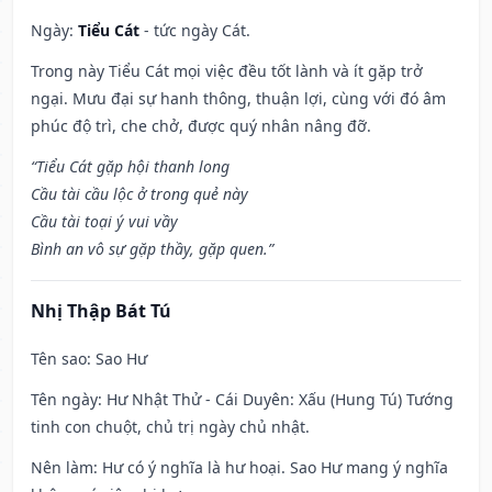
Ngày:
Tiểu Cát
- tức ngày Cát.
Trong này Tiểu Cát mọi việc đều tốt lành và ít gặp trở
ngại. Mưu đại sự hanh thông, thuận lợi, cùng với đó âm
phúc độ trì, che chở, được quý nhân nâng đỡ.
“Tiểu Cát gặp hội thanh long
Cầu tài cầu lộc ở trong quẻ này
Cầu tài toại ý vui vầy
Bình an vô sự gặp thầy, gặp quen.”
Nhị Thập Bát Tú
Tên sao
: Sao Hư
Tên ngày
: Hư Nhật Thử - Cái Duyên: Xấu (Hung Tú) Tướng
tinh con chuột, chủ trị ngày chủ nhật.
Nên làm
: Hư có ý nghĩa là hư hoại. Sao Hư mang ý nghĩa