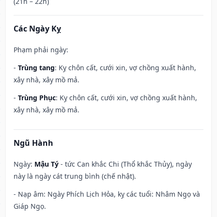
(21h – 22h)
Các Ngày Kỵ
Phạm phải ngày:
-
Trùng tang
: Kỵ chôn cất, cưới xin, vợ chồng xuất hành,
xây nhà, xây mồ mả.
-
Trùng Phục
: Kỵ chôn cất, cưới xin, vợ chồng xuất hành,
xây nhà, xây mồ mả.
Ngũ Hành
Ngày:
Mậu Tý
- tức Can khắc Chi (Thổ khắc Thủy), ngày
này là ngày cát trung bình (chế nhật).
- Nạp âm: Ngày Phích Lịch Hỏa, kỵ các tuổi: Nhâm Ngọ và
Giáp Ngọ.