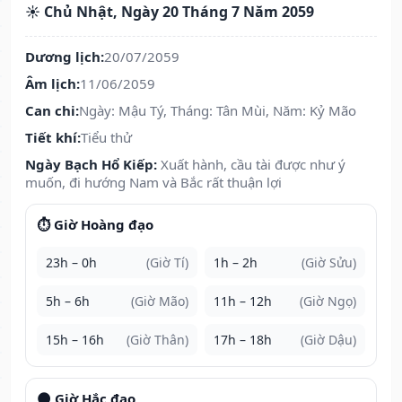
☀️ Chủ Nhật, Ngày 20 Tháng 7 Năm 2059
Dương lịch:
20/07/2059
Âm lịch:
11/06/2059
Can chi:
Ngày: Mậu Tý, Tháng: Tân Mùi, Năm: Kỷ Mão
Tiết khí:
Tiểu thử
Ngày Bạch Hổ Kiếp:
Xuất hành, cầu tài được như ý
muốn, đi hướng Nam và Bắc rất thuận lợi
⏱️ Giờ Hoàng đạo
23h – 0h
(Giờ Tí)
1h – 2h
(Giờ Sửu)
5h – 6h
(Giờ Mão)
11h – 12h
(Giờ Ngọ)
15h – 16h
(Giờ Thân)
17h – 18h
(Giờ Dậu)
🌑 Giờ Hắc đạo