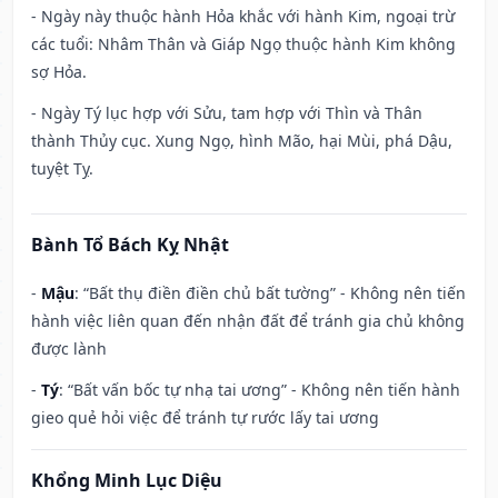
- Ngày này thuộc hành Hỏa khắc với hành Kim, ngoại trừ
các tuổi: Nhâm Thân và Giáp Ngọ thuộc hành Kim không
sợ Hỏa.
- Ngày Tý lục hợp với Sửu, tam hợp với Thìn và Thân
thành Thủy cục. Xung Ngọ, hình Mão, hại Mùi, phá Dậu,
tuyệt Tỵ.
Bành Tổ Bách Kỵ Nhật
-
Mậu
: “Bất thụ điền điền chủ bất tường” - Không nên tiến
hành việc liên quan đến nhận đất để tránh gia chủ không
được lành
-
Tý
: “Bất vấn bốc tự nhạ tai ương” - Không nên tiến hành
gieo quẻ hỏi việc để tránh tự rước lấy tai ương
Khổng Minh Lục Diệu