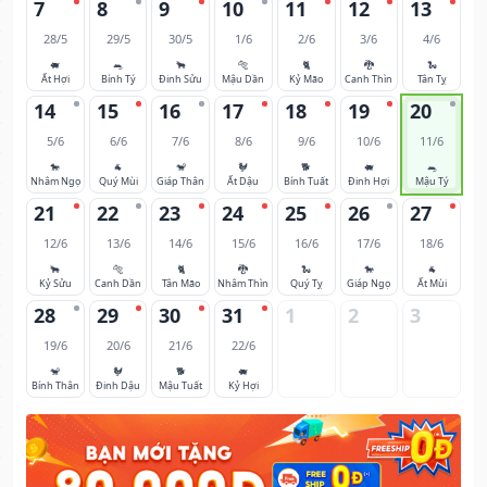
7
8
9
10
11
12
13
28/5
29/5
30/5
1/6
2/6
3/6
4/6
🐖
🐀
🐂
🐅
🐈
🐉
🐍
Ất Hợi
Bính Tý
Đinh Sửu
Mậu Dần
Kỷ Mão
Canh Thìn
Tân Tỵ
14
15
16
17
18
19
20
5/6
6/6
7/6
8/6
9/6
10/6
11/6
🐎
🐐
🐒
🐓
🐕
🐖
🐀
Nhâm Ngọ
Quý Mùi
Giáp Thân
Ất Dậu
Bính Tuất
Đinh Hợi
Mậu Tý
21
22
23
24
25
26
27
12/6
13/6
14/6
15/6
16/6
17/6
18/6
🐂
🐅
🐈
🐉
🐍
🐎
🐐
Kỷ Sửu
Canh Dần
Tân Mão
Nhâm Thìn
Quý Tỵ
Giáp Ngọ
Ất Mùi
28
29
30
31
1
2
3
19/6
20/6
21/6
22/6
🐒
🐓
🐕
🐖
Bính Thân
Đinh Dậu
Mậu Tuất
Kỷ Hợi