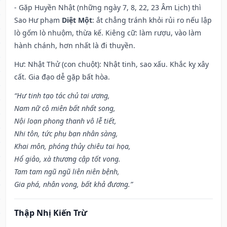
- Gặp Huyền Nhật (những ngày 7, 8, 22, 23 Âm Lịch) thì
Sao Hư phạm
Diệt Một
: ắt chẳng tránh khỏi rủi ro nếu lập
lò gốm lò nhuộm, thừa kế. Kiêng cữ: làm rượu, vào làm
hành chánh, hơn nhất là đi thuyền.
Hư: Nhật Thử (con chuột): Nhật tinh, sao xấu. Khắc kỵ xây
cất. Gia đạo dễ gặp bất hòa.
“Hư tinh tạo tác chủ tai ương,
Nam nữ cô miên bất nhất song,
Nội loạn phong thanh vô lễ tiết,
Nhi tôn, tức phụ bạn nhân sàng,
Khai môn, phóng thủy chiêu tai họa,
Hổ giảo, xà thương cập tốt vong.
Tam tam ngũ ngũ liên niên bệnh,
Gia phá, nhân vong, bất khả đương.”
Thập Nhị Kiến Trừ