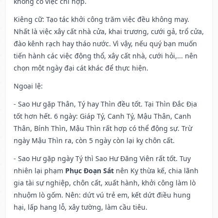
không có việc chi hợp.
Kiêng cữ
: Tạo tác khởi công trăm việc đều không may.
Nhất là việc xây cất nhà cửa, khai trương, cưới gả, trổ cửa,
đào kênh rạch hay tháo nước. Vì vậy, nếu quý bạn muốn
tiến hành các việc động thổ, xây cất nhà, cưới hỏi,... nên
chọn một ngày đại cát khác để thực hiện.
Ngoại lệ
:
- Sao Hư gặp Thân, Tý hay Thìn đều tốt. Tại Thìn Đắc Địa
tốt hơn hết. 6 ngày: Giáp Tý, Canh Tý, Mậu Thân, Canh
Thân, Bính Thìn, Mậu Thìn rất hợp có thể động sự. Trừ
ngày Mậu Thìn ra, còn 5 ngày còn lại kỵ chôn cất.
- Sao Hư gặp ngày Tý thì Sao Hư Đăng Viên rất tốt. Tuy
nhiên lại phạm
Phục Đoạn Sát
nên Kỵ thừa kế, chia lãnh
gia tài sự nghiệp, chôn cất, xuất hành, khởi công làm lò
nhuộm lò gốm. Nên: dứt vú trẻ em, kết dứt điều hung
hại, lấp hang lỗ, xây tường, làm cầu tiêu.