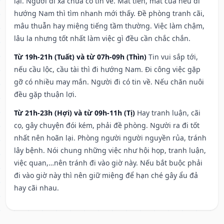
lại. Người đi xa chưa có tin về. Mất tiền, mất của nếu đi
hướng Nam thì tìm nhanh mới thấy. Đề phòng tranh cãi,
mâu thuẫn hay miệng tiếng tầm thường. Việc làm chậm,
lâu la nhưng tốt nhất làm việc gì đều cần chắc chắn.
Từ 19h-21h (Tuất) và từ 07h-09h (Thìn)
Tin vui sắp tới,
nếu cầu lộc, cầu tài thì đi hướng Nam. Đi công việc gặp
gỡ có nhiều may mắn. Người đi có tin về. Nếu chăn nuôi
đều gặp thuận lợi.
Từ 21h-23h (Hợi) và từ 09h-11h (Tị)
Hay tranh luận, cãi
cọ, gây chuyện đói kém, phải đề phòng. Người ra đi tốt
nhất nên hoãn lại. Phòng người người nguyền rủa, tránh
lây bệnh. Nói chung những việc như hội họp, tranh luận,
việc quan,…nên tránh đi vào giờ này. Nếu bắt buộc phải
đi vào giờ này thì nên giữ miệng để hạn ché gây ẩu đả
hay cãi nhau.