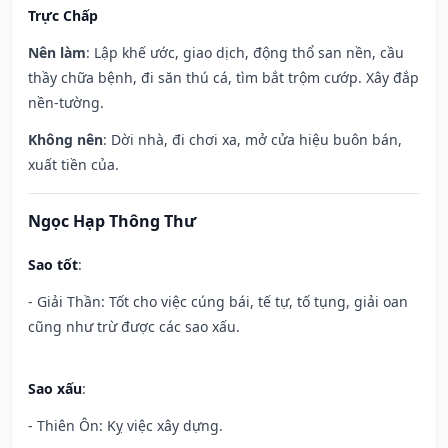
Trực Chấp
Nên làm
: Lập khế ước, giao dịch, động thổ san nền, cầu
thầy chữa bệnh, đi săn thú cá, tìm bắt trộm cướp. Xây đắp
nền-tường.
Không nên
: Dời nhà, đi chơi xa, mở cửa hiệu buôn bán,
xuất tiền của.
Ngọc Hạp Thông Thư
Sao tốt
:
- Giải Thần: Tốt cho việc cúng bái, tế tự, tố tụng, giải oan
cũng như trừ được các sao xấu.
Sao xấu
:
- Thiên Ôn: Kỵ việc xây dựng.