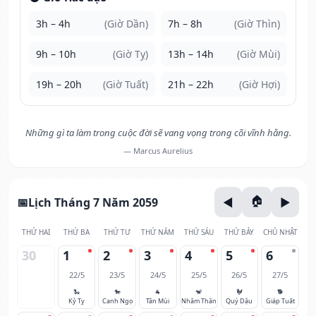
3h – 4h
(Giờ Dần)
7h – 8h
(Giờ Thìn)
9h – 10h
(Giờ Tỵ)
13h – 14h
(Giờ Mùi)
19h – 20h
(Giờ Tuất)
21h – 22h
(Giờ Hợi)
Những gì ta làm trong cuộc đời sẽ vang vọng trong cõi vĩnh hằng.
— Marcus Aurelius
Lịch Tháng 7 Năm 2059
THỨ HAI
THỨ BA
THỨ TƯ
THỨ NĂM
THỨ SÁU
THỨ BẢY
CHỦ NHẬT
30
1
2
3
4
5
6
22/5
23/5
24/5
25/5
26/5
27/5
🐍
🐎
🐐
🐒
🐓
🐕
Kỷ Tỵ
Canh Ngọ
Tân Mùi
Nhâm Thân
Quý Dậu
Giáp Tuất