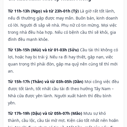
Từ 11h-13h (Ngọ) và từ 23h-01h (Tý)
Là giờ rất tốt lành,
nếu đi thường gặp được may mắn. Buôn bán, kinh doanh
có lời. Người đi sắp về nhà. Phụ nữ có tin mừng. Mọi việc
trong nhà đều hòa hợp. Nếu có bệnh cầu thì sẽ khỏi, gia
đình đều mạnh khỏe.
Từ 13h-15h (Mùi) và từ 01-03h (Sửu)
Cầu tài thì không có
lợi, hoặc hay bị trái ý. Nếu ra đi hay thiệt, gặp nạn, việc
quan trọng thì phải đòn, gặp ma quỷ nên cúng tế thì mới
an.
Từ 15h-17h (Thân) và từ 03h-05h (Dần)
Mọi công việc đều
được tốt lành, tốt nhất cầu tài đi theo hướng Tây Nam –
Nhà cửa được yên lành. Người xuất hành thì đều bình
yên.
Từ 17h-19h (Dậu) và từ 05h-07h (Mão)
Mưu sự khó
thành, cầu lộc, cầu tài mờ mịt. Kiện cáo tốt nhất nên hoãn