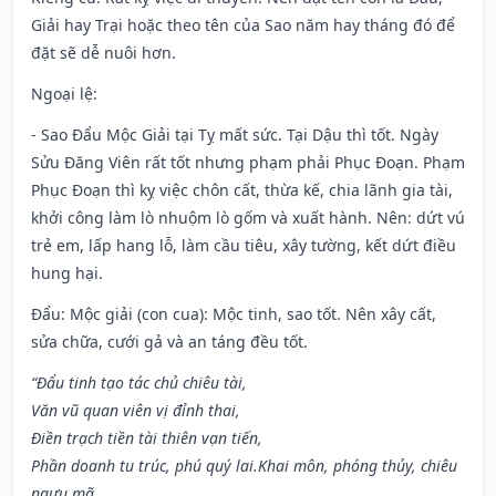
Giải hay Trại hoặc theo tên của Sao năm hay tháng đó để
đặt sẽ dễ nuôi hơn.
Ngoại lệ
:
- Sao Đẩu Mộc Giải tại Tỵ mất sức. Tại Dậu thì tốt. Ngày
Sửu Đăng Viên rất tốt nhưng phạm phải Phục Đoạn. Phạm
Phục Đoạn thì kỵ việc chôn cất, thừa kế, chia lãnh gia tài,
khởi công làm lò nhuộm lò gốm và xuất hành. Nên: dứt vú
trẻ em, lấp hang lỗ, làm cầu tiêu, xây tường, kết dứt điều
hung hại.
Đẩu: Mộc giải (con cua): Mộc tinh, sao tốt. Nên xây cất,
sửa chữa, cưới gả và an táng đều tốt.
“Đẩu tinh tạo tác chủ chiêu tài,
Văn vũ quan viên vị đỉnh thai,
Điền trạch tiền tài thiên vạn tiến,
Phần doanh tu trúc, phú quý lai.Khai môn, phóng thủy, chiêu
ngưu mã,