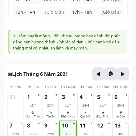
13h – 14h
(Giờ Mùi)
17h – 18h
(Giờ Dậu)
✨ Hôm nay là mồng 1 đầu tháng. Mong bạn dành đôi phút
dâng nén hương thành kính lên tổ tiên. Chúc bạn khởi đầu
tháng mới với nhiều an lành và may mắn.
Lịch Tháng 6 Năm 2021
THỨ HAI
THỨ BA
THỨ TƯ
THỨ NĂM
THỨ SÁU
THỨ BẢY
CHỦ NHẬT
31
1
2
3
4
5
6
21/4
22/4
23/4
24/4
25/4
26/4
🐉
🐍
🐎
🐐
🐒
🐓
Canh Thìn
Tân Tỵ
Nhâm Ngọ
Quý Mùi
Giáp Thân
Ất Dậu
7
8
9
10
11
12
13
27/4
28/4
29/4
1/5
2/5
3/5
4/5