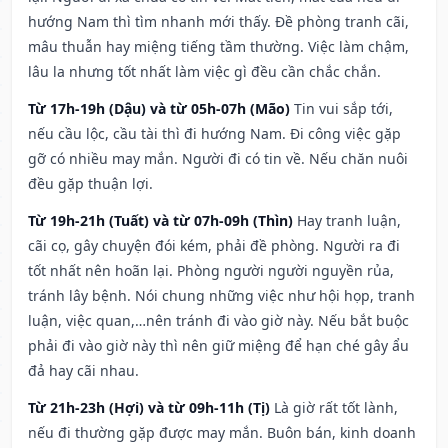
hướng Nam thì tìm nhanh mới thấy. Đề phòng tranh cãi,
mâu thuẫn hay miệng tiếng tầm thường. Việc làm chậm,
lâu la nhưng tốt nhất làm việc gì đều cần chắc chắn.
Từ 17h-19h (Dậu) và từ 05h-07h (Mão)
Tin vui sắp tới,
nếu cầu lộc, cầu tài thì đi hướng Nam. Đi công việc gặp
gỡ có nhiều may mắn. Người đi có tin về. Nếu chăn nuôi
đều gặp thuận lợi.
Từ 19h-21h (Tuất) và từ 07h-09h (Thìn)
Hay tranh luận,
cãi cọ, gây chuyện đói kém, phải đề phòng. Người ra đi
tốt nhất nên hoãn lại. Phòng người người nguyền rủa,
tránh lây bệnh. Nói chung những việc như hội họp, tranh
luận, việc quan,…nên tránh đi vào giờ này. Nếu bắt buộc
phải đi vào giờ này thì nên giữ miệng để hạn ché gây ẩu
đả hay cãi nhau.
Từ 21h-23h (Hợi) và từ 09h-11h (Tị)
Là giờ rất tốt lành,
nếu đi thường gặp được may mắn. Buôn bán, kinh doanh