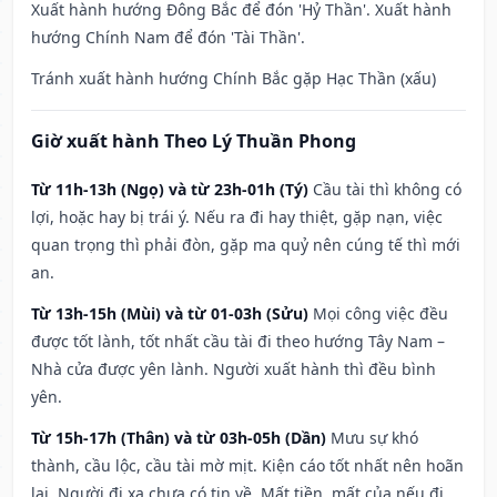
Xuất hành hướng Đông Bắc để đón 'Hỷ Thần'. Xuất hành
hướng Chính Nam để đón 'Tài Thần'.
Tránh xuất hành hướng Chính Bắc gặp Hạc Thần (xấu)
Giờ xuất hành Theo Lý Thuần Phong
Từ 11h-13h (Ngọ) và từ 23h-01h (Tý)
Cầu tài thì không có
lợi, hoặc hay bị trái ý. Nếu ra đi hay thiệt, gặp nạn, việc
quan trọng thì phải đòn, gặp ma quỷ nên cúng tế thì mới
an.
Từ 13h-15h (Mùi) và từ 01-03h (Sửu)
Mọi công việc đều
được tốt lành, tốt nhất cầu tài đi theo hướng Tây Nam –
Nhà cửa được yên lành. Người xuất hành thì đều bình
yên.
Từ 15h-17h (Thân) và từ 03h-05h (Dần)
Mưu sự khó
thành, cầu lộc, cầu tài mờ mịt. Kiện cáo tốt nhất nên hoãn
lại. Người đi xa chưa có tin về. Mất tiền, mất của nếu đi