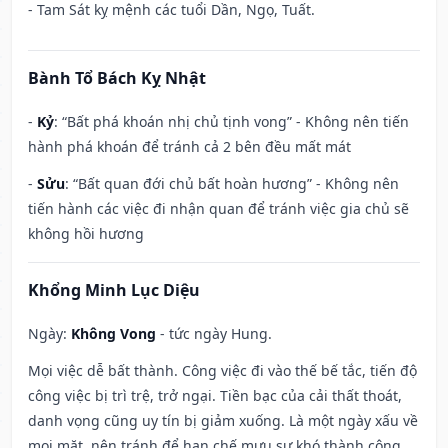
- Tam Sát kỵ mệnh các tuổi Dần, Ngọ, Tuất.
Bành Tổ Bách Kỵ Nhật
-
Kỷ
: “Bất phá khoán nhị chủ tịnh vong” - Không nên tiến
hành phá khoán để tránh cả 2 bên đều mất mát
-
Sửu
: “Bất quan đới chủ bất hoàn hương” - Không nên
tiến hành các việc đi nhận quan để tránh việc gia chủ sẽ
không hồi hương
Khổng Minh Lục Diệu
Ngày:
Không Vong
- tức ngày Hung.
Mọi việc dễ bất thành. Công việc đi vào thế bế tắc, tiến độ
công việc bị trì trệ, trở ngại. Tiền bạc của cải thất thoát,
danh vọng cũng uy tín bị giảm xuống. Là một ngày xấu về
mọi mặt, nên tránh để hạn chế mưu sự khó thành công