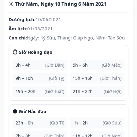
☀️ Thứ Năm, Ngày 10 Tháng 6 Năm 2021
Dương lịch:
10/06/2021
Âm lịch:
01/05/2021
Can chi:
Ngày: Kỷ Sửu, Tháng: Giáp Ngọ, Năm: Tân Sửu
⏱️ Giờ Hoàng đạo
3h – 4h
(Giờ Dần)
5h – 6h
(Giờ Mão)
9h – 10h
(Giờ Tỵ)
15h – 16h
(Giờ Thân)
19h – 20h
(Giờ Tuất)
21h – 22h
(Giờ Hợi)
🌑 Giờ Hắc đạo
23h – 0h
(Giờ Tí)
1h – 2h
(Giờ Sửu)
7h – 8h
(Giờ Thìn)
11h – 12h
(Giờ Ngọ)