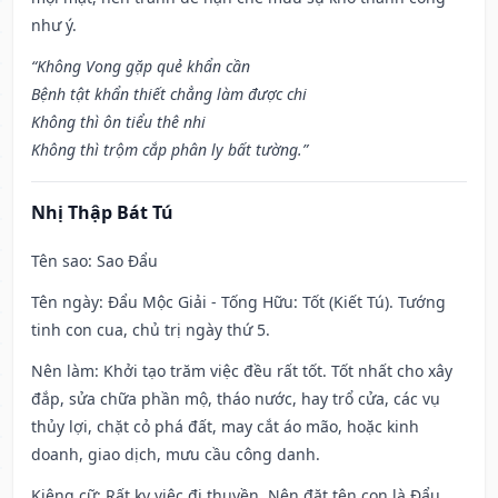
như ý.
“Không Vong gặp quẻ khẩn cần
Bệnh tật khẩn thiết chẳng làm được chi
Không thì ôn tiểu thê nhi
Không thì trộm cắp phân ly bất tường.”
Nhị Thập Bát Tú
Tên sao
: Sao Đẩu
Tên ngày
: Đẩu Mộc Giải - Tống Hữu: Tốt (Kiết Tú). Tướng
tinh con cua, chủ trị ngày thứ 5.
Nên làm
: Khởi tạo trăm việc đều rất tốt. Tốt nhất cho xây
đắp, sửa chữa phần mộ, tháo nước, hay trổ cửa, các vụ
thủy lợi, chặt cỏ phá đất, may cắt áo mão, hoặc kinh
doanh, giao dịch, mưu cầu công danh.
Kiêng cữ
: Rất kỵ việc đi thuyền. Nên đặt tên con là Đẩu,