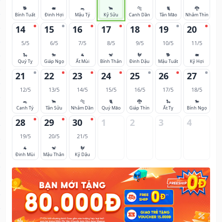
🐕
🐖
🐀
🐂
🐅
🐈
🐉
Bính Tuất
Đinh Hợi
Mậu Tý
Kỷ Sửu
Canh Dần
Tân Mão
Nhâm Thìn
14
15
16
17
18
19
20
5/5
6/5
7/5
8/5
9/5
10/5
11/5
🐍
🐎
🐐
🐒
🐓
🐕
🐖
Quý Tỵ
Giáp Ngọ
Ất Mùi
Bính Thân
Đinh Dậu
Mậu Tuất
Kỷ Hợi
21
22
23
24
25
26
27
12/5
13/5
14/5
15/5
16/5
17/5
18/5
🐀
🐂
🐅
🐈
🐉
🐍
🐎
Canh Tý
Tân Sửu
Nhâm Dần
Quý Mão
Giáp Thìn
Ất Tỵ
Bính Ngọ
28
29
30
1
2
3
4
19/5
20/5
21/5
🐐
🐒
🐓
Đinh Mùi
Mậu Thân
Kỷ Dậu