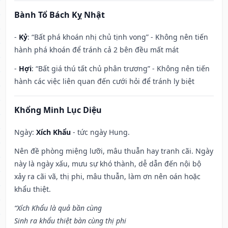
Bành Tổ Bách Kỵ Nhật
-
Kỷ
: “Bất phá khoán nhị chủ tịnh vong” - Không nên tiến
hành phá khoán để tránh cả 2 bên đều mất mát
-
Hợi
: “Bất giá thú tất chủ phân trương” - Không nên tiến
hành các việc liên quan đến cưới hỏi để tránh ly biệt
Khổng Minh Lục Diệu
Ngày:
Xích Khẩu
- tức ngày Hung.
Nên đề phòng miệng lưỡi, mâu thuẫn hay tranh cãi. Ngày
này là ngày xấu, mưu sự khó thành, dễ dẫn đến nội bộ
xảy ra cãi vã, thị phi, mâu thuẫn, làm ơn nên oán hoặc
khẩu thiệt.
“Xích Khẩu là quả bần cùng
Sinh ra khẩu thiệt bàn cùng thị phi