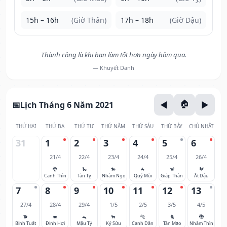
15h – 16h
(Giờ Thân)
17h – 18h
(Giờ Dậu)
Thành công là khi bạn làm tốt hơn ngày hôm qua.
— Khuyết Danh
Lịch Tháng 6 Năm 2021
THỨ HAI
THỨ BA
THỨ TƯ
THỨ NĂM
THỨ SÁU
THỨ BẢY
CHỦ NHẬT
31
1
2
3
4
5
6
21/4
22/4
23/4
24/4
25/4
26/4
🐉
🐍
🐎
🐐
🐒
🐓
Canh Thìn
Tân Tỵ
Nhâm Ngọ
Quý Mùi
Giáp Thân
Ất Dậu
7
8
9
10
11
12
13
27/4
28/4
29/4
1/5
2/5
3/5
4/5
🐕
🐖
🐀
🐂
🐅
🐈
🐉
Bính Tuất
Đinh Hợi
Mậu Tý
Kỷ Sửu
Canh Dần
Tân Mão
Nhâm Thìn