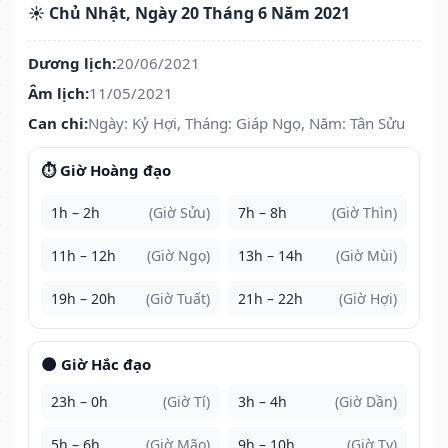
☀️ Chủ Nhật, Ngày 20 Tháng 6 Năm 2021
Dương lịch:
20/06/2021
Âm lịch:
11/05/2021
Can chi:
Ngày: Kỷ Hợi, Tháng: Giáp Ngọ, Năm: Tân Sửu
⏱️ Giờ Hoàng đạo
1h – 2h
(Giờ Sửu)
7h – 8h
(Giờ Thìn)
11h – 12h
(Giờ Ngọ)
13h – 14h
(Giờ Mùi)
19h – 20h
(Giờ Tuất)
21h – 22h
(Giờ Hợi)
🌑 Giờ Hắc đạo
23h – 0h
(Giờ Tí)
3h – 4h
(Giờ Dần)
5h – 6h
(Giờ Mão)
9h – 10h
(Giờ Tỵ)