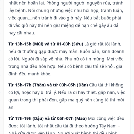
nhất nên hoãn lại. Phòng người người nguyền rủa, tránh
lây bệnh. Nói chung những việc như hội họp, tranh luận,
việc quan,…nên tránh đi vào giờ này. Nếu bắt buộc phải
đi vào giờ này thì nên giữ miệng để hạn ché gây ẩu đả
hay cãi nhau.
Từ 13h-15h (Mùi) và từ 01-03h (Sửu)
Là giờ rất tốt lành,
nếu đi thường gặp được may mắn. Buôn bán, kinh doanh
có lời. Người đi sắp về nhà. Phụ nữ có tin mừng. Mọi việc
trong nhà đều hòa hợp. Nếu có bệnh cầu thì sẽ khỏi, gia
đình đều mạnh khỏe.
Từ 15h-17h (Thân) và từ 03h-05h (Dần)
Cầu tài thì không
có lợi, hoặc hay bị trái ý. Nếu ra đi hay thiệt, gặp nạn, việc
quan trọng thì phải đòn, gặp ma quỷ nên cúng tế thì mới
an.
Từ 17h-19h (Dậu) và từ 05h-07h (Mão)
Mọi công việc đều
được tốt lành, tốt nhất cầu tài đi theo hướng Tây Nam –
Nhà cửa được yên lành. Người xuất hành thì đều bình