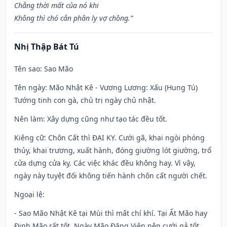
Chẳng thời mất của nó khi
Không thì chó cắn phân ly vợ chồng.”
Nhị Thập Bát Tú
Tên sao
: Sao Mão
Tên ngày
: Mão Nhật Kê - Vương Lương: Xấu (Hung Tú)
Tướng tinh con gà, chủ trị ngày chủ nhật.
Nên làm
: Xây dựng cũng như tạo tác đều tốt.
Kiêng cữ
: Chôn Cất thì ĐẠI KỴ. Cưới gã, khai ngòi phóng
thủy, khai trương, xuất hành, đóng giường lót giường, trổ
cửa dựng cửa kỵ. Các việc khác đều không hay. Vì vậy,
ngày này tuyệt đối không tiến hành chôn cất người chết.
Ngoại lệ
:
- Sao Mão Nhật Kê tại Mùi thì mất chí khí. Tại Ất Mão hay
Đinh Mão rất tốt. Ngày Mão Đăng Viên nên cưới gả tốt,