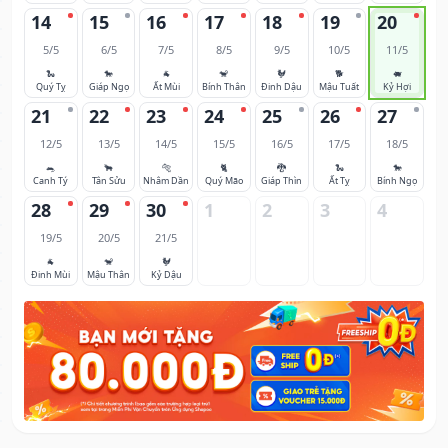
14
15
16
17
18
19
20
5/5
6/5
7/5
8/5
9/5
10/5
11/5
🐍
🐎
🐐
🐒
🐓
🐕
🐖
Quý Tỵ
Giáp Ngọ
Ất Mùi
Bính Thân
Đinh Dậu
Mậu Tuất
Kỷ Hợi
21
22
23
24
25
26
27
12/5
13/5
14/5
15/5
16/5
17/5
18/5
🐀
🐂
🐅
🐈
🐉
🐍
🐎
Canh Tý
Tân Sửu
Nhâm Dần
Quý Mão
Giáp Thìn
Ất Tỵ
Bính Ngọ
28
29
30
1
2
3
4
19/5
20/5
21/5
🐐
🐒
🐓
Đinh Mùi
Mậu Thân
Kỷ Dậu