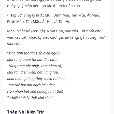
ngày Quý Mão nếu tạo tác thì mất tiền của.
- Hợp với 8 ngày là Ất Mùi, Đinh Mùi, Tân Mùi, Ất Mão,
Đinh Mão, Tân Mão, Ất Hợi và Tân Hợi.
Mão: Nhật Kê (con gà): Nhật tinh, sao xấu. Tốt nhất cho
việc xây cất. Khắc kỵ việc cưới gả, an táng, gắn cũng như
sửa cửa.
“Mão tinh tạo tác tiến điền ngưu,
Mai táng quan tai bất đắc hưu,
Trùng tang nhị nhật, tam nhân tử,
Mại tận điền viên, bất năng lưu.
Khai môn, phóng thủy chiêu tai họa,
Tam tuế hài nhi bạch liễu đầu,
Hôn nhân bất khả phùng nhật thử,
Tử biệt sinh ly thật khả sầu.”
Thập Nhị Kiến Trừ