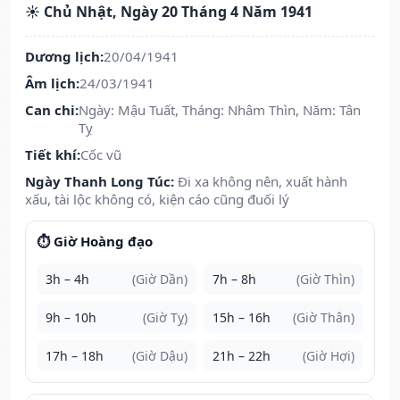
☀️ Chủ Nhật, Ngày 20 Tháng 4 Năm 1941
Dương lịch:
20/04/1941
Âm lịch:
24/03/1941
Can chi:
Ngày: Mậu Tuất, Tháng: Nhâm Thìn, Năm: Tân
Tỵ
Tiết khí:
Cốc vũ
Ngày Thanh Long Túc:
Đi xa không nên, xuất hành
xấu, tài lộc không có, kiện cáo cũng đuối lý
⏱️ Giờ Hoàng đạo
3h – 4h
(Giờ Dần)
7h – 8h
(Giờ Thìn)
9h – 10h
(Giờ Tỵ)
15h – 16h
(Giờ Thân)
17h – 18h
(Giờ Dậu)
21h – 22h
(Giờ Hợi)