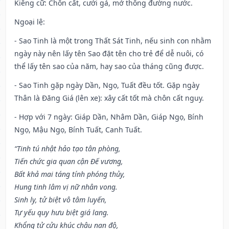
Kiêng cữ
: Chôn cất, cưới gả, mở thông đường nước.
Ngoại lệ
:
- Sao Tinh là một trong Thất Sát Tinh, nếu sinh con nhằm
ngày này nên lấy tên Sao đặt tên cho trẻ để dễ nuôi, có
thể lấy tên sao của năm, hay sao của tháng cũng được.
- Sao Tinh gặp ngày Dần, Ngọ, Tuất đều tốt. Gặp ngày
Thân là Đăng Giá (lên xe): xây cất tốt mà chôn cất nguy.
- Hợp với 7 ngày: Giáp Dần, Nhâm Dần, Giáp Ngọ, Bính
Ngọ, Mậu Ngọ, Bính Tuất, Canh Tuất.
“Tinh tú nhật hảo tạo tân phòng,
Tiến chức gia quan cận Đế vương,
Bất khả mai táng tính phóng thủy,
Hung tinh lâm vị nữ nhân vong.
Sinh ly, tử biệt vô tâm luyến,
Tự yếu quy hưu biệt giá lang.
Khổng tử cửu khúc châu nan độ,