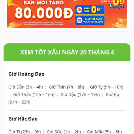
XEM TỐT XẤU NGÀY 20 THÁNG 4
Giờ Hoàng Đạo
Giờ Dần (3h – 4h)
;
Giờ Thìn (7h – 8h)
;
Giờ Tỵ (9h – 10h)
;
Giờ Thân (15h – 16h)
;
Giờ Dậu (17h – 18h)
;
Giờ Hợi
(21h – 22h)
Giờ Hắc Đạo
Giờ Tí (23h – 0h)
;
Giờ Sửu (1h – 2h)
;
Giờ Mão (5h – 6h)