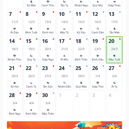
🐈
🐉
🐍
🐎
🐐
🐒
Kỷ Mão
Canh Thìn
Tân Tỵ
Nhâm Ngọ
Quý Mùi
Giáp Thân
7
8
9
10
11
12
13
11/3
12/3
13/3
14/3
15/3
16/3
17/3
🐓
🐕
🐖
🐀
🐂
🐅
🐈
Ất Dậu
Bính Tuất
Đinh Hợi
Mậu Tý
Kỷ Sửu
Canh Dần
Tân Mão
14
15
16
17
18
19
20
18/3
19/3
20/3
21/3
22/3
23/3
24/3
🐉
🐍
🐎
🐐
🐒
🐓
🐕
Nhâm Thìn
Quý Tỵ
Giáp Ngọ
Ất Mùi
Bính Thân
Đinh Dậu
Mậu Tuất
21
22
23
24
25
26
27
25/3
26/3
27/3
28/3
29/3
1/4
2/4
🐖
🐀
🐂
🐅
🐈
🐉
🐍
Kỷ Hợi
Canh Tý
Tân Sửu
Nhâm Dần
Quý Mão
Giáp Thìn
Ất Tỵ
28
29
30
1
2
3
4
3/4
4/4
5/4
🐎
🐐
🐒
Bính Ngọ
Đinh Mùi
Mậu Thân