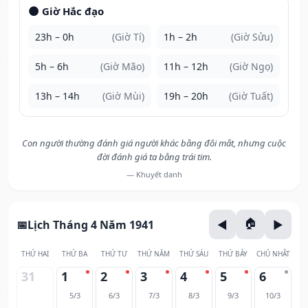
🌑 Giờ Hắc đạo
23h – 0h
(Giờ Tí)
1h – 2h
(Giờ Sửu)
5h – 6h
(Giờ Mão)
11h – 12h
(Giờ Ngọ)
13h – 14h
(Giờ Mùi)
19h – 20h
(Giờ Tuất)
Con người thường đánh giá người khác bằng đôi mắt, nhưng cuộc
đời đánh giá ta bằng trái tim.
— Khuyết danh
Lịch Tháng 4 Năm 1941
THỨ HAI
THỨ BA
THỨ TƯ
THỨ NĂM
THỨ SÁU
THỨ BẢY
CHỦ NHẬT
31
1
2
3
4
5
6
5/3
6/3
7/3
8/3
9/3
10/3