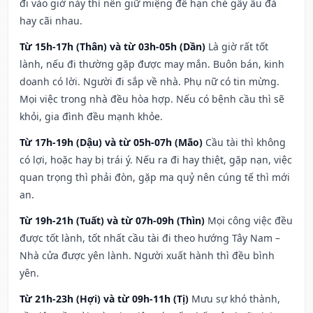
đi vào giờ này thì nên giữ miệng để hạn ché gây ẩu đả
hay cãi nhau.
Từ 15h-17h (Thân) và từ 03h-05h (Dần)
Là giờ rất tốt
lành, nếu đi thường gặp được may mắn. Buôn bán, kinh
doanh có lời. Người đi sắp về nhà. Phụ nữ có tin mừng.
Mọi việc trong nhà đều hòa hợp. Nếu có bệnh cầu thì sẽ
khỏi, gia đình đều mạnh khỏe.
Từ 17h-19h (Dậu) và từ 05h-07h (Mão)
Cầu tài thì không
có lợi, hoặc hay bị trái ý. Nếu ra đi hay thiệt, gặp nạn, việc
quan trọng thì phải đòn, gặp ma quỷ nên cúng tế thì mới
an.
Từ 19h-21h (Tuất) và từ 07h-09h (Thìn)
Mọi công việc đều
được tốt lành, tốt nhất cầu tài đi theo hướng Tây Nam –
Nhà cửa được yên lành. Người xuất hành thì đều bình
yên.
Từ 21h-23h (Hợi) và từ 09h-11h (Tị)
Mưu sự khó thành,