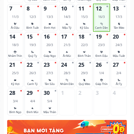
7
8
9
10
11
12
13
11/3
12/3
13/3
14/3
15/3
16/3
17/3
🐓
🐕
🐖
🐀
🐂
🐅
🐈
Ất Dậu
Bính Tuất
Đinh Hợi
Mậu Tý
Kỷ Sửu
Canh Dần
Tân Mão
14
15
16
17
18
19
20
18/3
19/3
20/3
21/3
22/3
23/3
24/3
🐉
🐍
🐎
🐐
🐒
🐓
🐕
Nhâm Thìn
Quý Tỵ
Giáp Ngọ
Ất Mùi
Bính Thân
Đinh Dậu
Mậu Tuất
21
22
23
24
25
26
27
25/3
26/3
27/3
28/3
29/3
1/4
2/4
🐖
🐀
🐂
🐅
🐈
🐉
🐍
Kỷ Hợi
Canh Tý
Tân Sửu
Nhâm Dần
Quý Mão
Giáp Thìn
Ất Tỵ
28
29
30
1
2
3
4
3/4
4/4
5/4
🐎
🐐
🐒
Bính Ngọ
Đinh Mùi
Mậu Thân