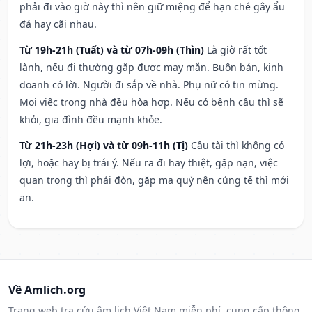
phải đi vào giờ này thì nên giữ miệng để hạn ché gây ẩu
đả hay cãi nhau.
Từ 19h-21h (Tuất) và từ 07h-09h (Thìn)
Là giờ rất tốt
lành, nếu đi thường gặp được may mắn. Buôn bán, kinh
doanh có lời. Người đi sắp về nhà. Phụ nữ có tin mừng.
Mọi việc trong nhà đều hòa hợp. Nếu có bệnh cầu thì sẽ
khỏi, gia đình đều mạnh khỏe.
Từ 21h-23h (Hợi) và từ 09h-11h (Tị)
Cầu tài thì không có
lợi, hoặc hay bị trái ý. Nếu ra đi hay thiệt, gặp nạn, việc
quan trọng thì phải đòn, gặp ma quỷ nên cúng tế thì mới
an.
Về Amlich.org
Trang web tra cứu âm lịch Việt Nam miễn phí, cung cấp thông