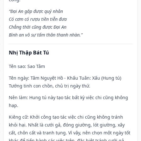
“Đại An gặp được quý nhân
Có cơm có rượu tiền tiễn đưa
Chẳng thời cũng được Đại An
Bình an vô sự tấm thân thanh nhàn.”
Nhị Thập Bát Tú
Tên sao
: Sao Tâm
Tên ngày
: Tâm Nguyệt Hồ - Khấu Tuân: Xấu (Hung tú)
Tướng tinh con chồn, chủ trị ngày thứ.
Nên làm
: Hung tú này tạo tác bất kỳ việc chi cũng không
hạp.
Kiêng cữ
: Khởi công tạo tác việc chi cũng không tránh
khỏi hại. Nhất là cưới gả, đóng giường, lót giường, xây
cất, chôn cất và tranh tụng. Vì vậy, nên chọn một ngày tốt
khác để tiến hành các việc trên, đặc biệt tránh cưới gả