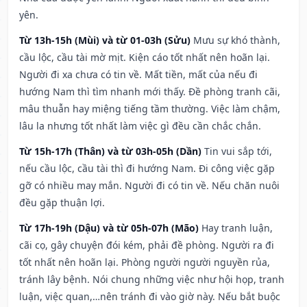
yên.
Từ 13h-15h (Mùi) và từ 01-03h (Sửu)
Mưu sự khó thành,
cầu lộc, cầu tài mờ mịt. Kiện cáo tốt nhất nên hoãn lại.
Người đi xa chưa có tin về. Mất tiền, mất của nếu đi
hướng Nam thì tìm nhanh mới thấy. Đề phòng tranh cãi,
mâu thuẫn hay miệng tiếng tầm thường. Việc làm chậm,
lâu la nhưng tốt nhất làm việc gì đều cần chắc chắn.
Từ 15h-17h (Thân) và từ 03h-05h (Dần)
Tin vui sắp tới,
nếu cầu lộc, cầu tài thì đi hướng Nam. Đi công việc gặp
gỡ có nhiều may mắn. Người đi có tin về. Nếu chăn nuôi
đều gặp thuận lợi.
Từ 17h-19h (Dậu) và từ 05h-07h (Mão)
Hay tranh luận,
cãi cọ, gây chuyện đói kém, phải đề phòng. Người ra đi
tốt nhất nên hoãn lại. Phòng người người nguyền rủa,
tránh lây bệnh. Nói chung những việc như hội họp, tranh
luận, việc quan,…nên tránh đi vào giờ này. Nếu bắt buộc