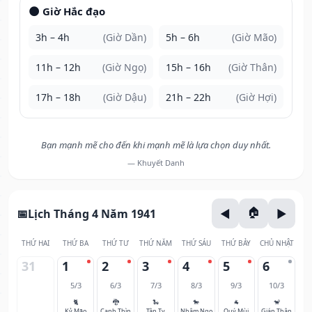
🌑 Giờ Hắc đạo
3h – 4h
(Giờ Dần)
5h – 6h
(Giờ Mão)
11h – 12h
(Giờ Ngọ)
15h – 16h
(Giờ Thân)
17h – 18h
(Giờ Dậu)
21h – 22h
(Giờ Hợi)
Bạn mạnh mẽ cho đến khi mạnh mẽ là lựa chọn duy nhất.
— Khuyết Danh
Lịch Tháng 4 Năm 1941
THỨ HAI
THỨ BA
THỨ TƯ
THỨ NĂM
THỨ SÁU
THỨ BẢY
CHỦ NHẬT
31
1
2
3
4
5
6
5/3
6/3
7/3
8/3
9/3
10/3
🐈
🐉
🐍
🐎
🐐
🐒
Kỷ Mão
Canh Thìn
Tân Tỵ
Nhâm Ngọ
Quý Mùi
Giáp Thân