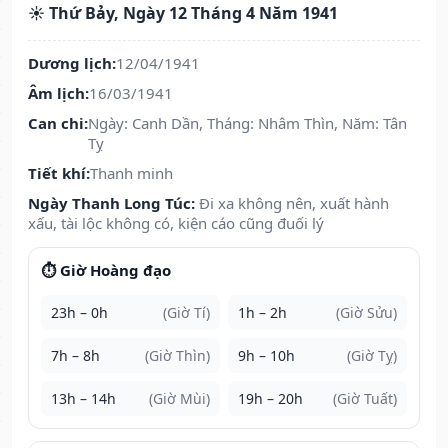
☀️ Thứ Bảy, Ngày 12 Tháng 4 Năm 1941
Dương lịch:
12/04/1941
Âm lịch:
16/03/1941
Can chi:
Ngày: Canh Dần, Tháng: Nhâm Thìn, Năm: Tân
Tỵ
Tiết khí:
Thanh minh
Ngày Thanh Long Túc:
Đi xa không nên, xuất hành
xấu, tài lộc không có, kiện cáo cũng đuối lý
⏱️ Giờ Hoàng đạo
23h – 0h
(Giờ Tí)
1h – 2h
(Giờ Sửu)
7h – 8h
(Giờ Thìn)
9h – 10h
(Giờ Tỵ)
13h – 14h
(Giờ Mùi)
19h – 20h
(Giờ Tuất)