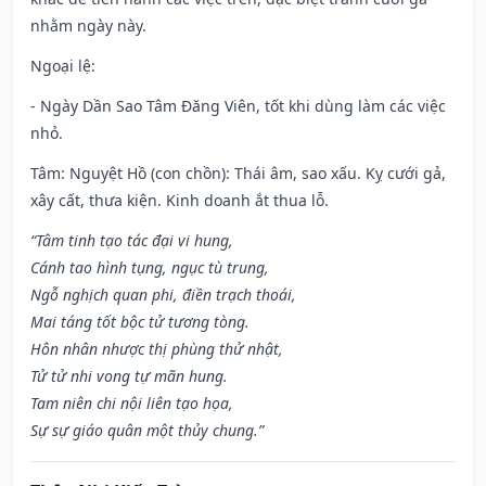
nhằm ngày này.
Ngoại lệ
:
- Ngày Dần Sao Tâm Đăng Viên, tốt khi dùng làm các việc
nhỏ.
Tâm: Nguyệt Hồ (con chồn): Thái âm, sao xấu. Kỵ cưới gả,
xây cất, thưa kiện. Kinh doanh ắt thua lỗ.
“Tâm tinh tạo tác đại vi hung,
Cánh tao hình tụng, ngục tù trung,
Ngỗ nghịch quan phi, điền trạch thoái,
Mai táng tốt bộc tử tương tòng.
Hôn nhân nhược thị phùng thử nhật,
Tử tử nhi vong tự mãn hung.
Tam niên chi nội liên tạo họa,
Sự sự giáo quân một thủy chung.”