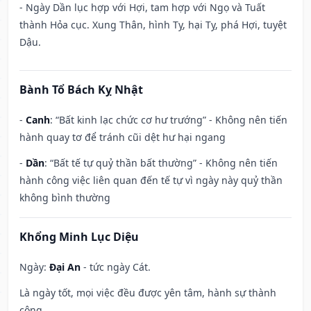
- Ngày Dần lục hợp với Hợi, tam hợp với Ngọ và Tuất
thành Hỏa cục. Xung Thân, hình Tỵ, hại Tỵ, phá Hợi, tuyệt
Dậu.
Bành Tổ Bách Kỵ Nhật
-
Canh
: “Bất kinh lạc chức cơ hư trướng” - Không nên tiến
hành quay tơ để tránh cũi dệt hư hại ngang
-
Dần
: “Bất tế tự quỷ thần bất thường” - Không nên tiến
hành công việc liên quan đến tế tự vì ngày này quỷ thần
không bình thường
Khổng Minh Lục Diệu
Ngày:
Đại An
- tức ngày Cát.
Là ngày tốt, mọi việc đều được yên tâm, hành sự thành
công.