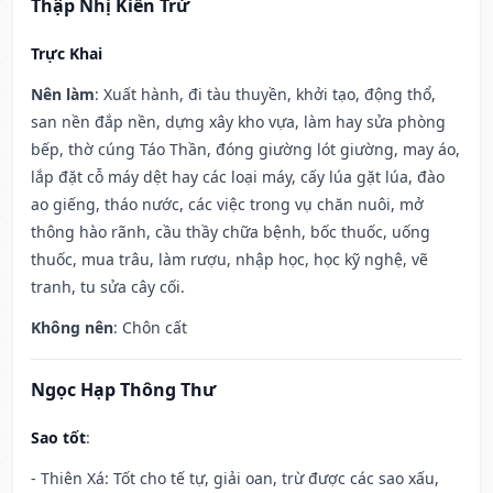
Thập Nhị Kiến Trừ
Trực Khai
Nên làm
: Xuất hành, đi tàu thuyền, khởi tạo, động thổ,
san nền đắp nền, dựng xây kho vựa, làm hay sửa phòng
bếp, thờ cúng Táo Thần, đóng giường lót giường, may áo,
lắp đặt cỗ máy dệt hay các loại máy, cấy lúa gặt lúa, đào
ao giếng, tháo nước, các việc trong vụ chăn nuôi, mở
thông hào rãnh, cầu thầy chữa bệnh, bốc thuốc, uống
thuốc, mua trâu, làm rượu, nhập học, học kỹ nghệ, vẽ
tranh, tu sửa cây cối.
Không nên
: Chôn cất
Ngọc Hạp Thông Thư
Sao tốt
:
- Thiên Xá: Tốt cho tế tự, giải oan, trừ được các sao xấu,