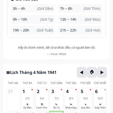
3h – 4h
(Giờ Dần)
7h – 8h
(Giờ Thìn)
9h – 10h
(Giờ Tỵ)
13h – 14h
(Giờ Mùi)
19h – 20h
(Giờ Tuất)
21h – 22h
(Giờ Hợi)
Hãy là chính mình, tất cả ai khác đều có người làm rồi.
— Oscar Wilde
Lịch Tháng 4 Năm 1941
THỨ HAI
THỨ BA
THỨ TƯ
THỨ NĂM
THỨ SÁU
THỨ BẢY
CHỦ NHẬT
31
1
2
3
4
5
6
5/3
6/3
7/3
8/3
9/3
10/3
🐈
🐉
🐍
🐎
🐐
🐒
Kỷ Mão
Canh Thìn
Tân Tỵ
Nhâm Ngọ
Quý Mùi
Giáp Thân