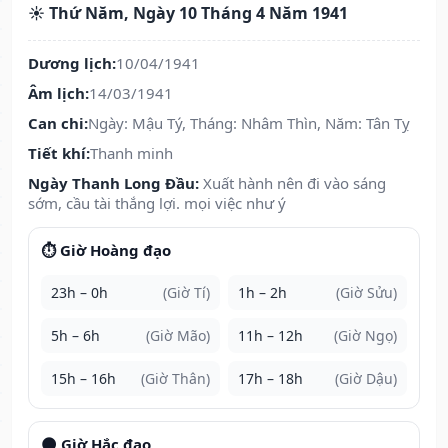
☀️ Thứ Năm, Ngày 10 Tháng 4 Năm 1941
Dương lịch:
10/04/1941
Âm lịch:
14/03/1941
Can chi:
Ngày: Mậu Tý, Tháng: Nhâm Thìn, Năm: Tân Tỵ
Tiết khí:
Thanh minh
Ngày Thanh Long Đầu:
Xuất hành nên đi vào sáng
sớm, cầu tài thắng lợi. mọi việc như ý
⏱️ Giờ Hoàng đạo
23h – 0h
(Giờ Tí)
1h – 2h
(Giờ Sửu)
5h – 6h
(Giờ Mão)
11h – 12h
(Giờ Ngọ)
15h – 16h
(Giờ Thân)
17h – 18h
(Giờ Dậu)
🌑 Giờ Hắc đạo