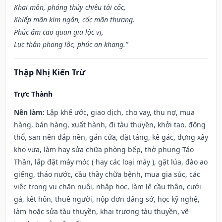
Khai môn, phóng thủy chiêu tài cốc,
Khiếp mãn kim ngân, cốc mãn thương.
Phúc ấm cao quan gia lộc vị,
Lục thân phong lộc, phúc an khang.”
Thập Nhị Kiến Trừ
Trực Thành
Nên làm
: Lập khế ước, giao dịch, cho vay, thu nợ, mua
hàng, bán hàng, xuất hành, đi tàu thuyền, khởi tạo, động
thổ, san nền đắp nền, gắn cửa, đặt táng, kê gác, dựng xây
kho vựa, làm hay sửa chữa phòng bếp, thờ phụng Táo
Thần, lắp đặt máy móc ( hay các loại máy ), gặt lúa, đào ao
giếng, tháo nước, cầu thầy chữa bệnh, mua gia súc, các
việc trong vụ chăn nuôi, nhập học, làm lễ cầu thân, cưới
gả, kết hôn, thuê người, nộp đơn dâng sớ, học kỹ nghệ,
làm hoặc sửa tàu thuyền, khai trương tàu thuyền, vẽ