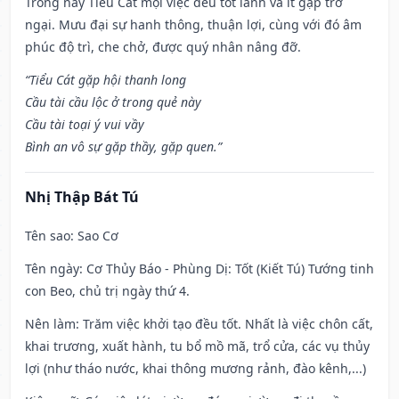
Trong này Tiểu Cát mọi việc đều tốt lành và ít gặp trở
ngại. Mưu đại sự hanh thông, thuận lợi, cùng với đó âm
phúc độ trì, che chở, được quý nhân nâng đỡ.
“Tiểu Cát gặp hội thanh long
Cầu tài cầu lộc ở trong quẻ này
Cầu tài toại ý vui vầy
Bình an vô sự gặp thầy, gặp quen.”
Nhị Thập Bát Tú
Tên sao
: Sao Cơ
Tên ngày
: Cơ Thủy Báo - Phùng Dị: Tốt (Kiết Tú) Tướng tinh
con Beo, chủ trị ngày thứ 4.
Nên làm
: Trăm việc khởi tạo đều tốt. Nhất là việc chôn cất,
khai trương, xuất hành, tu bổ mồ mã, trổ cửa, các vụ thủy
lợi (như tháo nước, khai thông mương rảnh, đào kênh,...)