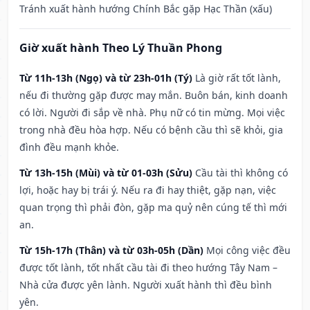
Tránh xuất hành hướng Chính Bắc gặp Hạc Thần (xấu)
Giờ xuất hành Theo Lý Thuần Phong
Từ 11h-13h (Ngọ) và từ 23h-01h (Tý)
Là giờ rất tốt lành,
nếu đi thường gặp được may mắn. Buôn bán, kinh doanh
có lời. Người đi sắp về nhà. Phụ nữ có tin mừng. Mọi việc
trong nhà đều hòa hợp. Nếu có bệnh cầu thì sẽ khỏi, gia
đình đều mạnh khỏe.
Từ 13h-15h (Mùi) và từ 01-03h (Sửu)
Cầu tài thì không có
lợi, hoặc hay bị trái ý. Nếu ra đi hay thiệt, gặp nạn, việc
quan trọng thì phải đòn, gặp ma quỷ nên cúng tế thì mới
an.
Từ 15h-17h (Thân) và từ 03h-05h (Dần)
Mọi công việc đều
được tốt lành, tốt nhất cầu tài đi theo hướng Tây Nam –
Nhà cửa được yên lành. Người xuất hành thì đều bình
yên.