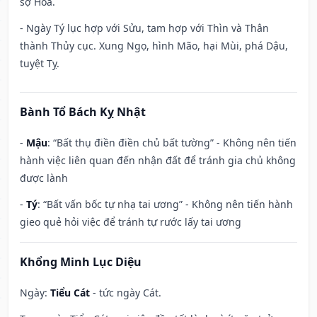
sợ Hỏa.
- Ngày Tý lục hợp với Sửu, tam hợp với Thìn và Thân
thành Thủy cục. Xung Ngọ, hình Mão, hại Mùi, phá Dậu,
tuyệt Tỵ.
Bành Tổ Bách Kỵ Nhật
-
Mậu
: “Bất thụ điền điền chủ bất tường” - Không nên tiến
hành việc liên quan đến nhận đất để tránh gia chủ không
được lành
-
Tý
: “Bất vấn bốc tự nhạ tai ương” - Không nên tiến hành
gieo quẻ hỏi việc để tránh tự rước lấy tai ương
Khổng Minh Lục Diệu
Ngày:
Tiểu Cát
- tức ngày Cát.