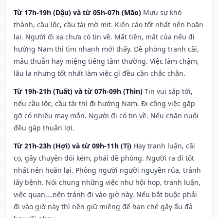
Từ 17h-19h (Dậu) và từ 05h-07h (Mão)
Mưu sự khó
thành, cầu lộc, cầu tài mờ mịt. Kiện cáo tốt nhất nên hoãn
lại. Người đi xa chưa có tin về. Mất tiền, mất của nếu đi
hướng Nam thì tìm nhanh mới thấy. Đề phòng tranh cãi,
mâu thuẫn hay miệng tiếng tầm thường. Việc làm chậm,
lâu la nhưng tốt nhất làm việc gì đều cần chắc chắn.
Từ 19h-21h (Tuất) và từ 07h-09h (Thìn)
Tin vui sắp tới,
nếu cầu lộc, cầu tài thì đi hướng Nam. Đi công việc gặp
gỡ có nhiều may mắn. Người đi có tin về. Nếu chăn nuôi
đều gặp thuận lợi.
Từ 21h-23h (Hợi) và từ 09h-11h (Tị)
Hay tranh luận, cãi
cọ, gây chuyện đói kém, phải đề phòng. Người ra đi tốt
nhất nên hoãn lại. Phòng người người nguyền rủa, tránh
lây bệnh. Nói chung những việc như hội họp, tranh luận,
việc quan,…nên tránh đi vào giờ này. Nếu bắt buộc phải
đi vào giờ này thì nên giữ miệng để hạn ché gây ẩu đả