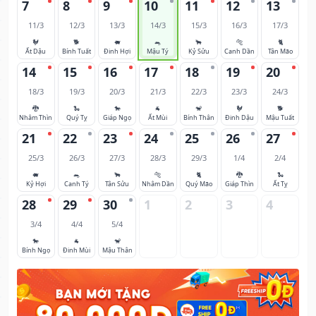
7
8
9
10
11
12
13
11/3
12/3
13/3
14/3
15/3
16/3
17/3
🐓
🐕
🐖
🐀
🐂
🐅
🐈
Ất Dậu
Bính Tuất
Đinh Hợi
Mậu Tý
Kỷ Sửu
Canh Dần
Tân Mão
14
15
16
17
18
19
20
18/3
19/3
20/3
21/3
22/3
23/3
24/3
🐉
🐍
🐎
🐐
🐒
🐓
🐕
Nhâm Thìn
Quý Tỵ
Giáp Ngọ
Ất Mùi
Bính Thân
Đinh Dậu
Mậu Tuất
21
22
23
24
25
26
27
25/3
26/3
27/3
28/3
29/3
1/4
2/4
🐖
🐀
🐂
🐅
🐈
🐉
🐍
Kỷ Hợi
Canh Tý
Tân Sửu
Nhâm Dần
Quý Mão
Giáp Thìn
Ất Tỵ
28
29
30
1
2
3
4
3/4
4/4
5/4
🐎
🐐
🐒
Bính Ngọ
Đinh Mùi
Mậu Thân