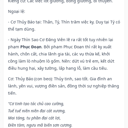
Kiêng cữ
: Các việc lót giường, đóng giường, đi thuyền.
Ngoại lệ
:
- Cơ Thủy Báo tại: Thân, Tý, Thìn trăm việc kỵ. Duy tại Tý có
thể tạm dùng.
- Ngày Thìn Sao Cơ Đăng Viên lẽ ra rất tốt tuy nhiên lại
phạm
Phục Đoạn
. Bởi phạm Phục Đoạn thì rất kỵ xuất
hành, chôn cất, chia lãnh gia tài, các vụ thừa kế, khởi
công làm lò nhuộm lò gốm. Nên: dứt vú trẻ em, kết dứt
điều hung hại, xây tường, lấp hang lỗ, làm cầu tiêu.
Cơ: Thủy Báo (con beo): Thủy tinh, sao tốt. Gia đình an
lành, yên vui, vượng điền sản, đồng thời sự nghiệp thăng
tiến.
“Cơ tinh tạo tác chủ cao cường,
Tuế tuế niên niên đại cát xương,
Mai táng, tu phần đại cát lợi,
Điền tàm, ngưu mã biến sơn cương.