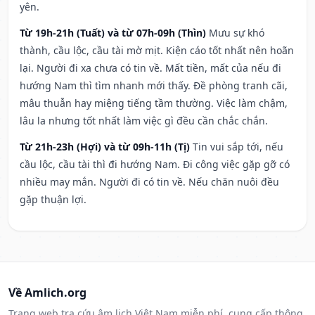
yên.
Từ 19h-21h (Tuất) và từ 07h-09h (Thìn)
Mưu sự khó
thành, cầu lộc, cầu tài mờ mịt. Kiện cáo tốt nhất nên hoãn
lại. Người đi xa chưa có tin về. Mất tiền, mất của nếu đi
hướng Nam thì tìm nhanh mới thấy. Đề phòng tranh cãi,
mâu thuẫn hay miệng tiếng tầm thường. Việc làm chậm,
lâu la nhưng tốt nhất làm việc gì đều cần chắc chắn.
Từ 21h-23h (Hợi) và từ 09h-11h (Tị)
Tin vui sắp tới, nếu
cầu lộc, cầu tài thì đi hướng Nam. Đi công việc gặp gỡ có
nhiều may mắn. Người đi có tin về. Nếu chăn nuôi đều
gặp thuận lợi.
Về Amlich.org
Trang web tra cứu âm lịch Việt Nam miễn phí, cung cấp thông