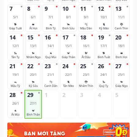
7
8
9
10
11
12
13
5/1
6/1
7/1
8/1
9/1
10/1
11/1
🐕
🐖
🐀
🐂
🐅
🐈
🐉
Giáp Tuất
Ất Hợi
Bính Tý
Đinh Sửu
Mậu Dần
Kỷ Mão
Canh Thìn
14
15
16
17
18
19
20
12/1
13/1
14/1
15/1
16/1
17/1
18/1
🐍
🐎
🐐
🐒
🐓
🐕
🐖
Tân Tỵ
Nhâm Ngọ
Quý Mùi
Giáp Thân
Ất Dậu
Bính Tuất
Đinh Hợi
21
22
23
24
25
26
27
19/1
20/1
21/1
22/1
23/1
24/1
25/1
🐀
🐂
🐅
🐈
🐉
🐍
🐎
Mậu Tý
Kỷ Sửu
Canh Dần
Tân Mão
Nhâm Thìn
Quý Tỵ
Giáp Ngọ
28
29
1
2
3
4
5
26/1
27/1
🐐
🐒
Ất Mùi
Bính Thân