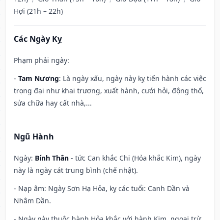
Hợi (21h – 22h)
Các Ngày Kỵ
Phạm phải ngày:
-
Tam Nương
: Là ngày xấu, ngày này kỵ tiến hành các việc
trọng đại như khai trương, xuất hành, cưới hỏi, động thổ,
sửa chữa hay cất nhà,...
Ngũ Hành
Ngày:
Bính Thân
- tức Can khắc Chi (Hỏa khắc Kim), ngày
này là ngày cát trung bình (chế nhật).
- Nạp âm: Ngày Sơn Hạ Hỏa, kỵ các tuổi: Canh Dần và
Nhâm Dần.
- Ngày này thuộc hành Hỏa khắc với hành Kim, ngoại trừ