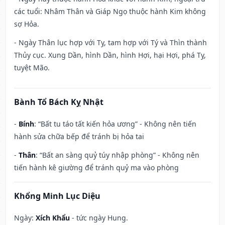
các tuổi: Nhâm Thân và Giáp Ngọ thuộc hành Kim không
sợ Hỏa.
- Ngày Thân lục hợp với Tỵ, tam hợp với Tý và Thìn thành
Thủy cục. Xung Dần, hình Dần, hình Hợi, hại Hợi, phá Tỵ,
tuyệt Mão.
Bành Tổ Bách Kỵ Nhật
-
Bính
: “Bất tu táo tất kiến hỏa ương” - Không nên tiến
hành sửa chữa bếp để tránh bị hỏa tai
-
Thân
: “Bất an sàng quỷ túy nhập phòng” - Không nên
tiến hành kê giường để tránh quỷ ma vào phòng
Khổng Minh Lục Diệu
Ngày:
Xích Khẩu
- tức ngày Hung.