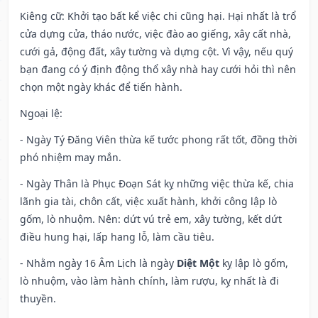
Kiêng cữ
: Khởi tạo bất kể việc chi cũng hại. Hại nhất là trổ
cửa dựng cửa, tháo nước, việc đào ao giếng, xây cất nhà,
cưới gả, động đất, xây tường và dựng cột. Vì vậy, nếu quý
bạn đang có ý định động thổ xây nhà hay cưới hỏi thì nên
chọn một ngày khác để tiến hành.
Ngoại lệ
:
- Ngày Tý Đăng Viên thừa kế tước phong rất tốt, đồng thời
phó nhiệm may mắn.
- Ngày Thân là Phục Đoạn Sát kỵ những việc thừa kế, chia
lãnh gia tài, chôn cất, việc xuất hành, khởi công lập lò
gốm, lò nhuộm. Nên: dứt vú trẻ em, xây tường, kết dứt
điều hung hại, lấp hang lỗ, làm cầu tiêu.
- Nhằm ngày 16 Âm Lịch là ngày
Diệt Một
kỵ lập lò gốm,
lò nhuộm, vào làm hành chính, làm rượu, kỵ nhất là đi
thuyền.