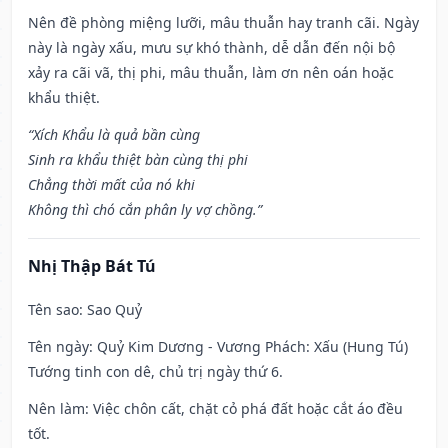
Nên đề phòng miệng lưỡi, mâu thuẫn hay tranh cãi. Ngày
này là ngày xấu, mưu sự khó thành, dễ dẫn đến nội bộ
xảy ra cãi vã, thị phi, mâu thuẫn, làm ơn nên oán hoặc
khẩu thiệt.
“Xích Khẩu là quả bần cùng
Sinh ra khẩu thiệt bàn cùng thị phi
Chẳng thời mất của nó khi
Không thì chó cắn phân ly vợ chồng.”
Nhị Thập Bát Tú
Tên sao
: Sao Quỷ
Tên ngày
: Quỷ Kim Dương - Vương Phách: Xấu (Hung Tú)
Tướng tinh con dê, chủ trị ngày thứ 6.
Nên làm
: Việc chôn cất, chặt cỏ phá đất hoặc cắt áo đều
tốt.