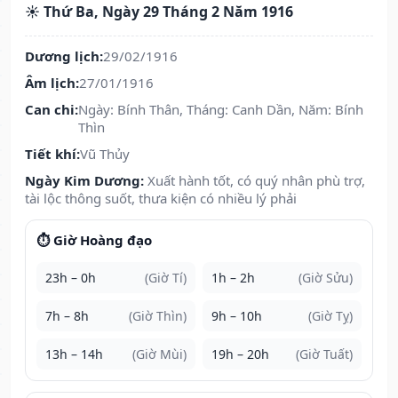
☀️ Thứ Ba, Ngày 29 Tháng 2 Năm 1916
Dương lịch:
29/02/1916
Âm lịch:
27/01/1916
Can chi:
Ngày: Bính Thân, Tháng: Canh Dần, Năm: Bính
Thìn
Tiết khí:
Vũ Thủy
Ngày Kim Dương:
Xuất hành tốt, có quý nhân phù trợ,
tài lộc thông suốt, thưa kiện có nhiều lý phải
⏱️ Giờ Hoàng đạo
23h – 0h
(Giờ Tí)
1h – 2h
(Giờ Sửu)
7h – 8h
(Giờ Thìn)
9h – 10h
(Giờ Tỵ)
13h – 14h
(Giờ Mùi)
19h – 20h
(Giờ Tuất)