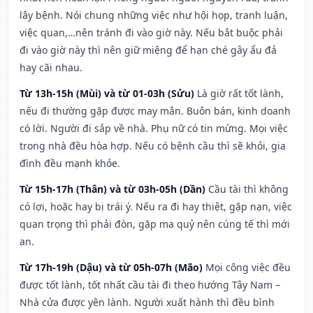
lây bệnh. Nói chung những việc như hội họp, tranh luận,
việc quan,…nên tránh đi vào giờ này. Nếu bắt buộc phải
đi vào giờ này thì nên giữ miệng để hạn ché gây ẩu đả
hay cãi nhau.
Từ 13h-15h (Mùi) và từ 01-03h (Sửu)
Là giờ rất tốt lành,
nếu đi thường gặp được may mắn. Buôn bán, kinh doanh
có lời. Người đi sắp về nhà. Phụ nữ có tin mừng. Mọi việc
trong nhà đều hòa hợp. Nếu có bệnh cầu thì sẽ khỏi, gia
đình đều mạnh khỏe.
Từ 15h-17h (Thân) và từ 03h-05h (Dần)
Cầu tài thì không
có lợi, hoặc hay bị trái ý. Nếu ra đi hay thiệt, gặp nạn, việc
quan trọng thì phải đòn, gặp ma quỷ nên cúng tế thì mới
an.
Từ 17h-19h (Dậu) và từ 05h-07h (Mão)
Mọi công việc đều
được tốt lành, tốt nhất cầu tài đi theo hướng Tây Nam –
Nhà cửa được yên lành. Người xuất hành thì đều bình