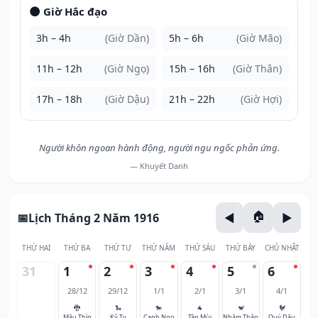
🌑 Giờ Hắc đạo
3h – 4h
(Giờ Dần)
5h – 6h
(Giờ Mão)
11h – 12h
(Giờ Ngọ)
15h – 16h
(Giờ Thân)
17h – 18h
(Giờ Dậu)
21h – 22h
(Giờ Hợi)
Người khôn ngoan hành động, người ngu ngốc phản ứng.
— Khuyết Danh
Lịch Tháng 2 Năm 1916
THỨ HAI
THỨ BA
THỨ TƯ
THỨ NĂM
THỨ SÁU
THỨ BẢY
CHỦ NHẬT
31
1
2
3
4
5
6
28/12
29/12
1/1
2/1
3/1
4/1
🐉
🐍
🐎
🐐
🐒
🐓
Mậu Thìn
Kỷ Tỵ
Canh Ngọ
Tân Mùi
Nhâm Thân
Quý Dậu