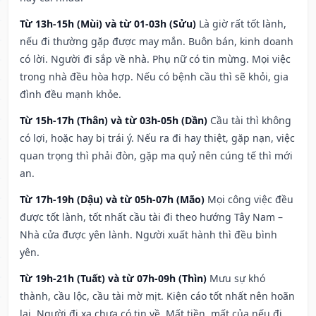
Từ 13h-15h (Mùi) và từ 01-03h (Sửu)
Là giờ rất tốt lành,
nếu đi thường gặp được may mắn. Buôn bán, kinh doanh
có lời. Người đi sắp về nhà. Phụ nữ có tin mừng. Mọi việc
trong nhà đều hòa hợp. Nếu có bệnh cầu thì sẽ khỏi, gia
đình đều mạnh khỏe.
Từ 15h-17h (Thân) và từ 03h-05h (Dần)
Cầu tài thì không
có lợi, hoặc hay bị trái ý. Nếu ra đi hay thiệt, gặp nạn, việc
quan trọng thì phải đòn, gặp ma quỷ nên cúng tế thì mới
an.
Từ 17h-19h (Dậu) và từ 05h-07h (Mão)
Mọi công việc đều
được tốt lành, tốt nhất cầu tài đi theo hướng Tây Nam –
Nhà cửa được yên lành. Người xuất hành thì đều bình
yên.
Từ 19h-21h (Tuất) và từ 07h-09h (Thìn)
Mưu sự khó
thành, cầu lộc, cầu tài mờ mịt. Kiện cáo tốt nhất nên hoãn
lại. Người đi xa chưa có tin về. Mất tiền, mất của nếu đi