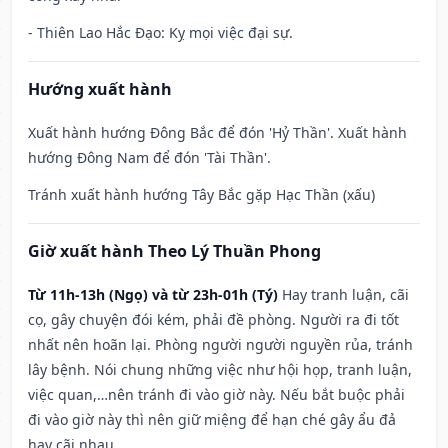
- Thiên Lao Hắc Đạo: Kỵ mọi việc đại sự.
Hướng xuất hành
Xuất hành hướng Đông Bắc để đón 'Hỷ Thần'. Xuất hành
hướng Đông Nam để đón 'Tài Thần'.
Tránh xuất hành hướng Tây Bắc gặp Hạc Thần (xấu)
Giờ xuất hành Theo Lý Thuần Phong
Từ 11h-13h (Ngọ) và từ 23h-01h (Tý)
Hay tranh luận, cãi
cọ, gây chuyện đói kém, phải đề phòng. Người ra đi tốt
nhất nên hoãn lại. Phòng người người nguyền rủa, tránh
lây bệnh. Nói chung những việc như hội họp, tranh luận,
việc quan,…nên tránh đi vào giờ này. Nếu bắt buộc phải
đi vào giờ này thì nên giữ miệng để hạn ché gây ẩu đả
hay cãi nhau.