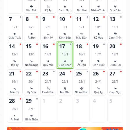
🐉
🐍
🐎
🐐
🐒
🐓
Mậu Thìn
Kỷ Tỵ
Canh Ngọ
Tân Mùi
Nhâm Thân
Quý Dậu
7
8
9
10
11
12
13
5/1
6/1
7/1
8/1
9/1
10/1
11/1
🐕
🐖
🐀
🐂
🐅
🐈
🐉
Giáp Tuất
Ất Hợi
Bính Tý
Đinh Sửu
Mậu Dần
Kỷ Mão
Canh Thìn
14
15
16
17
18
19
20
12/1
13/1
14/1
15/1
16/1
17/1
18/1
🐍
🐎
🐐
🐒
🐓
🐕
🐖
Tân Tỵ
Nhâm Ngọ
Quý Mùi
Giáp Thân
Ất Dậu
Bính Tuất
Đinh Hợi
21
22
23
24
25
26
27
19/1
20/1
21/1
22/1
23/1
24/1
25/1
🐀
🐂
🐅
🐈
🐉
🐍
🐎
Mậu Tý
Kỷ Sửu
Canh Dần
Tân Mão
Nhâm Thìn
Quý Tỵ
Giáp Ngọ
28
29
1
2
3
4
5
26/1
27/1
🐐
🐒
Ất Mùi
Bính Thân