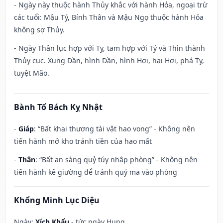
- Ngày này thuộc hành Thủy khắc với hành Hỏa, ngoại trừ
các tuổi: Mậu Tý, Bính Thân và Mậu Ngọ thuộc hành Hỏa
không sợ Thủy.
- Ngày Thân lục hợp với Tỵ, tam hợp với Tý và Thìn thành
Thủy cục. Xung Dần, hình Dần, hình Hợi, hại Hợi, phá Tỵ,
tuyệt Mão.
Bành Tổ Bách Kỵ Nhật
-
Giáp
: “Bất khai thương tài vật hao vong” - Không nên
tiến hành mở kho tránh tiền của hao mất
-
Thân
: “Bất an sàng quỷ túy nhập phòng” - Không nên
tiến hành kê giường để tránh quỷ ma vào phòng
Khổng Minh Lục Diệu
Ngày:
Xích Khẩu
- tức ngày Hung.