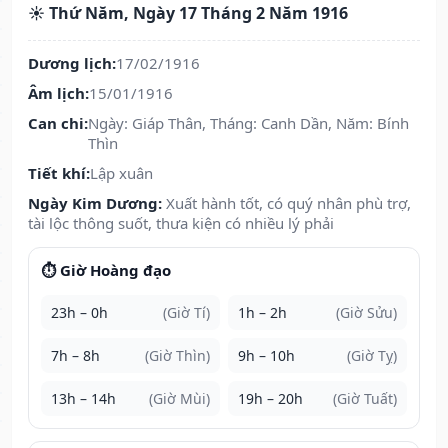
☀️ Thứ Năm, Ngày 17 Tháng 2 Năm 1916
Dương lịch:
17/02/1916
Âm lịch:
15/01/1916
Can chi:
Ngày: Giáp Thân, Tháng: Canh Dần, Năm: Bính
Thìn
Tiết khí:
Lập xuân
Ngày Kim Dương:
Xuất hành tốt, có quý nhân phù trợ,
tài lộc thông suốt, thưa kiện có nhiều lý phải
⏱️ Giờ Hoàng đạo
23h – 0h
(Giờ Tí)
1h – 2h
(Giờ Sửu)
7h – 8h
(Giờ Thìn)
9h – 10h
(Giờ Tỵ)
13h – 14h
(Giờ Mùi)
19h – 20h
(Giờ Tuất)