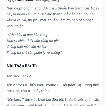
Nên đề phòng miệng lưỡi, mâu thuẫn hay tranh cãi. Ngày
này là ngày xấu, mưu sự khó thành, dễ dẫn đến nội bộ
xảy ra cãi vã, thị phi, mâu thuẫn, làm ơn nên oán hoặc
khẩu thiệt.
“Xích Khẩu là quả bần cùng
Sinh ra khẩu thiệt bàn cùng thị phi
Chẳng thời mất của nó khi
Không thì chó cắn phân ly vợ chồng.”
Nhị Thập Bát Tú
Tên sao
: Sao Cơ
Tên ngày
: Cơ Thủy Báo - Phùng Dị: Tốt (Kiết Tú) Tướng tinh
con Beo, chủ trị ngày thứ 4.
Nên làm
: Trăm việc khởi tạo đều tốt. Nhất là việc chôn cất,
khai trương, xuất hành, tu bổ mồ mã, trổ cửa, các vụ thủy