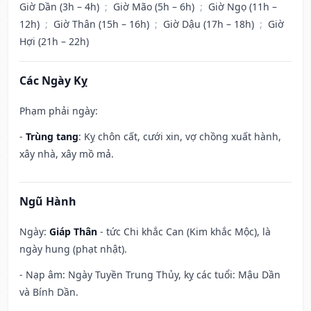
Giờ Dần (3h – 4h)
;
Giờ Mão (5h – 6h)
;
Giờ Ngọ (11h –
12h)
;
Giờ Thân (15h – 16h)
;
Giờ Dậu (17h – 18h)
;
Giờ
Hợi (21h – 22h)
Các Ngày Kỵ
Phạm phải ngày:
-
Trùng tang
: Kỵ chôn cất, cưới xin, vợ chồng xuất hành,
xây nhà, xây mồ mả.
Ngũ Hành
Ngày:
Giáp Thân
- tức Chi khắc Can (Kim khắc Mộc), là
ngày hung (phạt nhật).
- Nạp âm: Ngày Tuyền Trung Thủy, kỵ các tuổi: Mậu Dần
và Bính Dần.