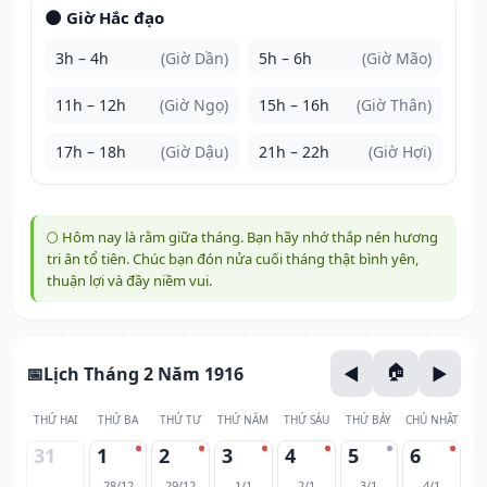
🌑 Giờ Hắc đạo
3h – 4h
(Giờ Dần)
5h – 6h
(Giờ Mão)
11h – 12h
(Giờ Ngọ)
15h – 16h
(Giờ Thân)
17h – 18h
(Giờ Dậu)
21h – 22h
(Giờ Hợi)
🌕 Hôm nay là rằm giữa tháng. Bạn hãy nhớ thắp nén hương
tri ân tổ tiên. Chúc bạn đón nửa cuối tháng thật bình yên,
thuận lợi và đầy niềm vui.
Lịch Tháng 2 Năm 1916
THỨ HAI
THỨ BA
THỨ TƯ
THỨ NĂM
THỨ SÁU
THỨ BẢY
CHỦ NHẬT
31
1
2
3
4
5
6
28/12
29/12
1/1
2/1
3/1
4/1