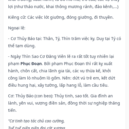
lợi (như tháo nước, khai thông mương rảnh, đào kênh,...)
Kiêng cữ
: Các việc lót giường, đóng giường, đi thuyền.
Ngoại lệ
:
- Cơ Thủy Báo tại: Thân, Tý, Thìn trăm việc kỵ. Duy tại Tý có
thể tạm dùng.
- Ngày Thìn Sao Cơ Đăng Viên lẽ ra rất tốt tuy nhiên lại
phạm
Phục Đoạn
. Bởi phạm Phục Đoạn thì rất kỵ xuất
hành, chôn cất, chia lãnh gia tài, các vụ thừa kế, khởi
công làm lò nhuộm lò gốm. Nên: dứt vú trẻ em, kết dứt
điều hung hại, xây tường, lấp hang lỗ, làm cầu tiêu.
Cơ: Thủy Báo (con beo): Thủy tinh, sao tốt. Gia đình an
lành, yên vui, vượng điền sản, đồng thời sự nghiệp thăng
tiến.
“Cơ tinh tạo tác chủ cao cường,
Tuế tuế niên niên đại cát xương,