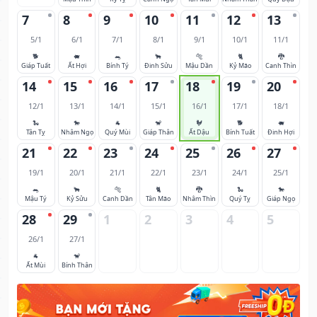
7
8
9
10
11
12
13
5/1
6/1
7/1
8/1
9/1
10/1
11/1
🐕
🐖
🐀
🐂
🐅
🐈
🐉
Giáp Tuất
Ất Hợi
Bính Tý
Đinh Sửu
Mậu Dần
Kỷ Mão
Canh Thìn
14
15
16
17
18
19
20
12/1
13/1
14/1
15/1
16/1
17/1
18/1
🐍
🐎
🐐
🐒
🐓
🐕
🐖
Tân Tỵ
Nhâm Ngọ
Quý Mùi
Giáp Thân
Ất Dậu
Bính Tuất
Đinh Hợi
21
22
23
24
25
26
27
19/1
20/1
21/1
22/1
23/1
24/1
25/1
🐀
🐂
🐅
🐈
🐉
🐍
🐎
Mậu Tý
Kỷ Sửu
Canh Dần
Tân Mão
Nhâm Thìn
Quý Tỵ
Giáp Ngọ
28
29
1
2
3
4
5
26/1
27/1
🐐
🐒
Ất Mùi
Bính Thân