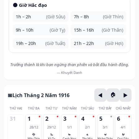
🌑 Giờ Hắc đạo
1h – 2h
(Giờ Sửu)
7h – 8h
(Giờ Thìn)
9h – 10h
(Giờ Tỵ)
15h – 16h
(Giờ Thân)
19h – 20h
(Giờ Tuất)
21h – 22h
(Giờ Hợi)
Trưởng thành là khi bạn ngừng than phiền và bắt đầu hành động.
— Khuyết Danh
Lịch Tháng 2 Năm 1916
THỨ HAI
THỨ BA
THỨ TƯ
THỨ NĂM
THỨ SÁU
THỨ BẢY
CHỦ NHẬT
31
1
2
3
4
5
6
28/12
29/12
1/1
2/1
3/1
4/1
🐉
🐍
🐎
🐐
🐒
🐓
Mậu Thìn
Kỷ Tỵ
Canh Ngọ
Tân Mùi
Nhâm Thân
Quý Dậu