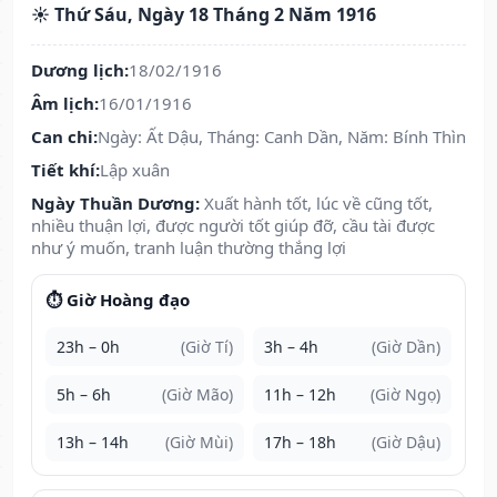
☀️ Thứ Sáu, Ngày 18 Tháng 2 Năm 1916
Dương lịch:
18/02/1916
Âm lịch:
16/01/1916
Can chi:
Ngày: Ất Dậu, Tháng: Canh Dần, Năm: Bính Thìn
Tiết khí:
Lập xuân
Ngày Thuần Dương:
Xuất hành tốt, lúc về cũng tốt,
nhiều thuận lợi, được người tốt giúp đỡ, cầu tài được
như ý muốn, tranh luận thường thắng lợi
⏱️ Giờ Hoàng đạo
23h – 0h
(Giờ Tí)
3h – 4h
(Giờ Dần)
5h – 6h
(Giờ Mão)
11h – 12h
(Giờ Ngọ)
13h – 14h
(Giờ Mùi)
17h – 18h
(Giờ Dậu)