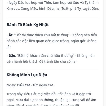
- Ngày Dậu lục hợp với Thìn, tam hợp với Sửu và Tỵ thành
Kim cục. Xung Mão, hình Dậu, hại Tuất, phá Tý, tuyệt Dần.
Bành Tổ Bách Kỵ Nhật
-
Ất
: “Bất tải thực thiên chu bất trưởng” - Không nên tiến
hành các việc liên quan đến gieo trồng, ngàn gốc không
lên
-
Dậu
: “Bất hội khách tân chủ hữu thương” - Không nên
tiến hành hội khách để tránh tân chủ có hại
Khổng Minh Lục Diệu
Ngày:
Tiểu Cát
- tức ngày Cát.
Trong này Tiểu Cát mọi việc đều tốt lành và ít gặp trở
ngại. Mưu đại sự hanh thông, thuận lợi, cùng với đó âm
phúc độ trì, che chở, được quý nhân nâng đỡ.