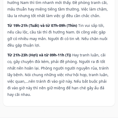
hướng Nam thì tìm nhanh mới thấy. Đề phòng tranh cãi,
mâu thuẫn hay miệng tiếng tầm thường. Việc làm chậm,
lâu la nhưng tốt nhất làm việc gì đều cần chắc chắn.
Từ 19h-21h (Tuất) và từ 07h-09h (Thìn)
Tin vui sắp tới,
nếu cầu lộc, cầu tài thì đi hướng Nam. Đi công việc gặp
gỡ có nhiều may mắn. Người đi có tin về. Nếu chăn nuôi
đều gặp thuận lợi.
Từ 21h-23h (Hợi) và từ 09h-11h (Tị)
Hay tranh luận, cãi
cọ, gây chuyện đói kém, phải đề phòng. Người ra đi tốt
nhất nên hoãn lại. Phòng người người nguyền rủa, tránh
lây bệnh. Nói chung những việc như hội họp, tranh luận,
việc quan,…nên tránh đi vào giờ này. Nếu bắt buộc phải
đi vào giờ này thì nên giữ miệng để hạn ché gây ẩu đả
hay cãi nhau.