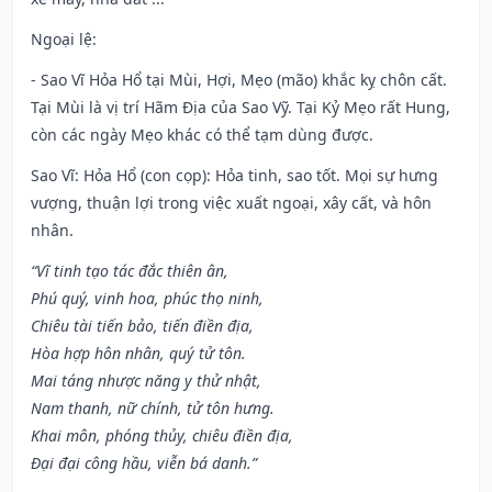
Ngoại lệ
:
- Sao Vĩ Hỏa Hổ tại Mùi, Hợi, Mẹo (mão) khắc kỵ chôn cất.
Tại Mùi là vị trí Hãm Địa của Sao Vỹ. Tại Kỷ Mẹo rất Hung,
còn các ngày Mẹo khác có thể tạm dùng được.
Sao Vĩ: Hỏa Hổ (con cọp): Hỏa tinh, sao tốt. Mọi sự hưng
vượng, thuận lợi trong việc xuất ngoại, xây cất, và hôn
nhân.
“Vĩ tinh tạo tác đắc thiên ân,
Phú quý, vinh hoa, phúc thọ ninh,
Chiêu tài tiến bảo, tiến điền địa,
Hòa hợp hôn nhân, quý tử tôn.
Mai táng nhược năng y thử nhật,
Nam thanh, nữ chính, tử tôn hưng.
Khai môn, phóng thủy, chiêu điền địa,
Đại đại công hầu, viễn bá danh.”