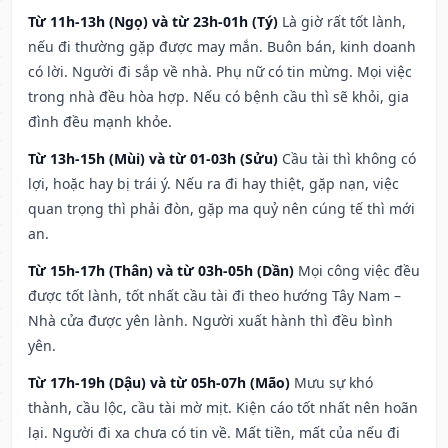
Từ 11h-13h (Ngọ) và từ 23h-01h (Tý)
Là giờ rất tốt lành,
nếu đi thường gặp được may mắn. Buôn bán, kinh doanh
có lời. Người đi sắp về nhà. Phụ nữ có tin mừng. Mọi việc
trong nhà đều hòa hợp. Nếu có bệnh cầu thì sẽ khỏi, gia
đình đều mạnh khỏe.
Từ 13h-15h (Mùi) và từ 01-03h (Sửu)
Cầu tài thì không có
lợi, hoặc hay bị trái ý. Nếu ra đi hay thiệt, gặp nạn, việc
quan trọng thì phải đòn, gặp ma quỷ nên cúng tế thì mới
an.
Từ 15h-17h (Thân) và từ 03h-05h (Dần)
Mọi công việc đều
được tốt lành, tốt nhất cầu tài đi theo hướng Tây Nam –
Nhà cửa được yên lành. Người xuất hành thì đều bình
yên.
Từ 17h-19h (Dậu) và từ 05h-07h (Mão)
Mưu sự khó
thành, cầu lộc, cầu tài mờ mịt. Kiện cáo tốt nhất nên hoãn
lại. Người đi xa chưa có tin về. Mất tiền, mất của nếu đi