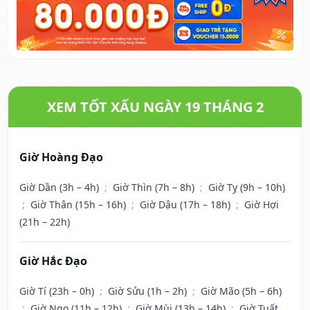
XEM TỐT XẤU NGÀY 19 THÁNG 2
Giờ Hoàng Đạo
Giờ Dần (3h – 4h)
;
Giờ Thìn (7h – 8h)
;
Giờ Tỵ (9h – 10h)
;
Giờ Thân (15h – 16h)
;
Giờ Dậu (17h – 18h)
;
Giờ Hợi
(21h – 22h)
Giờ Hắc Đạo
Giờ Tí (23h – 0h)
;
Giờ Sửu (1h – 2h)
;
Giờ Mão (5h – 6h)
;
Giờ Ngọ (11h – 12h)
;
Giờ Mùi (13h – 14h)
;
Giờ Tuất