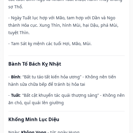
sợ Thổ.
- Ngày Tuất lục hợp với Mão, tam hợp với Dần và Ngọ
thành Hỏa cục. Xung Thìn, hình Mùi, hại Dậu, phá Mùi,
tuyệt Thìn.
- Tam Sát kỵ mệnh các tuổi Hợi, Mão, Mùi.
Bành Tổ Bách Kỵ Nhật
-
Bính
: “Bất tu táo tất kiến hỏa ương” - Không nên tiến
hành sửa chữa bếp để tránh bị hỏa tai
-
Tuất
: “Bất cật khuyển tác quái thượng sàng” - Không nên
ăn chó, quỉ quái lên giường
Khổng Minh Lục Diệu
Ngày:
Không Vong
- tức ngày Hung.