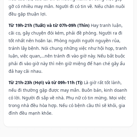
gỡ có nhiều may mắn. Người đi có tin về. Nếu chăn nuôi
đều gặp thuận lợi.
Từ 19h-21h (Tuất) và từ 07h-09h (Thìn)
Hay tranh luận,
cãi cọ, gây chuyện đói kém, phải đề phòng. Người ra đi
tốt nhất nên hoãn lại. Phòng người người nguyền rủa,
tránh lây bệnh. Nói chung những việc như hội họp, tranh
luận, việc quan,…nên tránh đi vào giờ này. Nếu bắt buộc
phải đi vào giờ này thì nên giữ miệng để hạn ché gây ẩu
đả hay cãi nhau.
Từ 21h-23h (Hợi) và từ 09h-11h (Tị)
Là giờ rất tốt lành,
nếu đi thường gặp được may mắn. Buôn bán, kinh doanh
có lời. Người đi sắp về nhà. Phụ nữ có tin mừng. Mọi việc
trong nhà đều hòa hợp. Nếu có bệnh cầu thì sẽ khỏi, gia
đình đều mạnh khỏe.