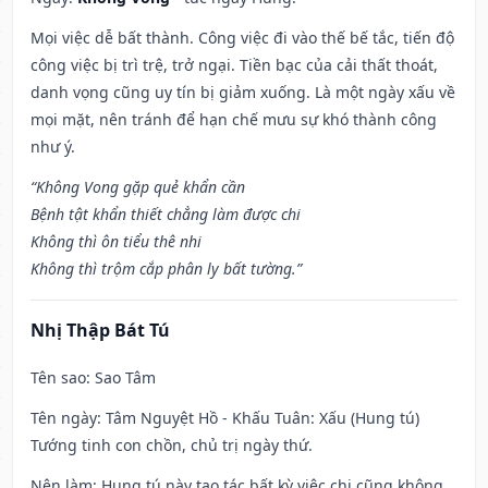
Mọi việc dễ bất thành. Công việc đi vào thế bế tắc, tiến độ
công việc bị trì trệ, trở ngại. Tiền bạc của cải thất thoát,
danh vọng cũng uy tín bị giảm xuống. Là một ngày xấu về
mọi mặt, nên tránh để hạn chế mưu sự khó thành công
như ý.
“Không Vong gặp quẻ khẩn cần
Bệnh tật khẩn thiết chẳng làm được chi
Không thì ôn tiểu thê nhi
Không thì trộm cắp phân ly bất tường.”
Nhị Thập Bát Tú
Tên sao
: Sao Tâm
Tên ngày
: Tâm Nguyệt Hồ - Khấu Tuân: Xấu (Hung tú)
Tướng tinh con chồn, chủ trị ngày thứ.
Nên làm
: Hung tú này tạo tác bất kỳ việc chi cũng không