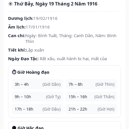
☀️ Thứ Bảy, Ngày 19 Tháng 2 Năm 1916
Dương lịch:
19/02/1916
Âm lịch:
17/01/1916
Can chi:
Ngày: Bính Tuất, Tháng: Canh Dần, Năm: Bính
Thìn
Tiết khí:
Lập xuân
Ngày Đạo Tặc:
Rất xấu, xuất hành bị hại, mất của
⏱️ Giờ Hoàng đạo
3h – 4h
(Giờ Dần)
7h – 8h
(Giờ Thìn)
9h – 10h
(Giờ Tỵ)
15h – 16h
(Giờ Thân)
17h – 18h
(Giờ Dậu)
21h – 22h
(Giờ Hợi)
🌑 Giờ Hắc đạo