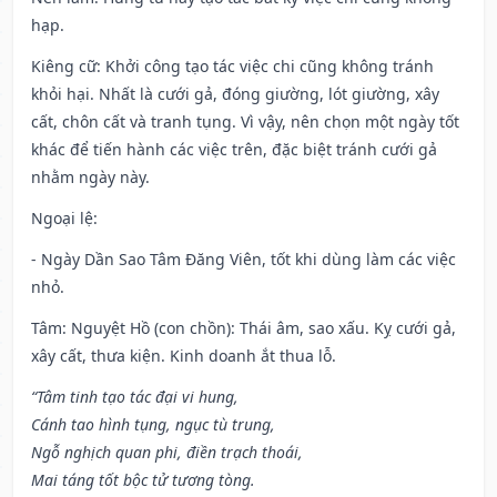
hạp.
Kiêng cữ
: Khởi công tạo tác việc chi cũng không tránh
khỏi hại. Nhất là cưới gả, đóng giường, lót giường, xây
cất, chôn cất và tranh tụng. Vì vậy, nên chọn một ngày tốt
khác để tiến hành các việc trên, đặc biệt tránh cưới gả
nhằm ngày này.
Ngoại lệ
:
- Ngày Dần Sao Tâm Đăng Viên, tốt khi dùng làm các việc
nhỏ.
Tâm: Nguyệt Hồ (con chồn): Thái âm, sao xấu. Kỵ cưới gả,
xây cất, thưa kiện. Kinh doanh ắt thua lỗ.
“Tâm tinh tạo tác đại vi hung,
Cánh tao hình tụng, ngục tù trung,
Ngỗ nghịch quan phi, điền trạch thoái,
Mai táng tốt bộc tử tương tòng.