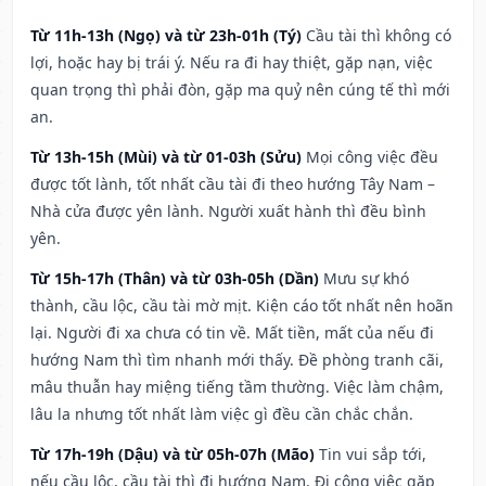
Từ 11h-13h (Ngọ) và từ 23h-01h (Tý)
Cầu tài thì không có
lợi, hoặc hay bị trái ý. Nếu ra đi hay thiệt, gặp nạn, việc
quan trọng thì phải đòn, gặp ma quỷ nên cúng tế thì mới
an.
Từ 13h-15h (Mùi) và từ 01-03h (Sửu)
Mọi công việc đều
được tốt lành, tốt nhất cầu tài đi theo hướng Tây Nam –
Nhà cửa được yên lành. Người xuất hành thì đều bình
yên.
Từ 15h-17h (Thân) và từ 03h-05h (Dần)
Mưu sự khó
thành, cầu lộc, cầu tài mờ mịt. Kiện cáo tốt nhất nên hoãn
lại. Người đi xa chưa có tin về. Mất tiền, mất của nếu đi
hướng Nam thì tìm nhanh mới thấy. Đề phòng tranh cãi,
mâu thuẫn hay miệng tiếng tầm thường. Việc làm chậm,
lâu la nhưng tốt nhất làm việc gì đều cần chắc chắn.
Từ 17h-19h (Dậu) và từ 05h-07h (Mão)
Tin vui sắp tới,
nếu cầu lộc, cầu tài thì đi hướng Nam. Đi công việc gặp