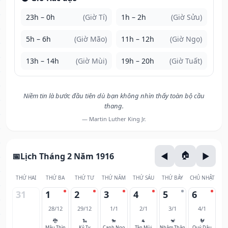
23h – 0h
(Giờ Tí)
1h – 2h
(Giờ Sửu)
5h – 6h
(Giờ Mão)
11h – 12h
(Giờ Ngọ)
13h – 14h
(Giờ Mùi)
19h – 20h
(Giờ Tuất)
Niềm tin là bước đầu tiên dù bạn không nhìn thấy toàn bộ cầu
thang.
— Martin Luther King Jr.
Lịch Tháng 2 Năm 1916
THỨ HAI
THỨ BA
THỨ TƯ
THỨ NĂM
THỨ SÁU
THỨ BẢY
CHỦ NHẬT
31
1
2
3
4
5
6
28/12
29/12
1/1
2/1
3/1
4/1
🐉
🐍
🐎
🐐
🐒
🐓
Mậu Thìn
Kỷ Tỵ
Canh Ngọ
Tân Mùi
Nhâm Thân
Quý Dậu