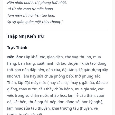
Hôn nhân nhược thị phùng thử nhật,
Tử tử nhi vong tự mãn hung.
Tam niên chi nội liên tạo họa,
Sự sự giáo quân một thủy chung.”
Thập Nhị Kiến Trừ
Trực Thành
Nên làm
: Lập khế ước, giao dịch, cho vay, thu nợ, mua
hàng, bán hàng, xuất hành, đi tàu thuyền, khởi tạo, động
thổ, san nền đắp nền, gắn cửa, đặt táng, kê gác, dựng xây
kho vựa, làm hay sửa chữa phòng bếp, thờ phụng Táo
Thần, lắp đặt máy móc ( hay các loại máy ), gặt lúa, đào ao
giếng, tháo nước, cầu thầy chữa bệnh, mua gia súc, các
việc trong vụ chăn nuôi, nhập học, làm lễ cầu thân, cưới
gả, kết hôn, thuê người, nộp đơn dâng sớ, học kỹ nghệ,
làm hoặc sửa tàu thuyền, khai trương tàu thuyền, vẽ
tranh, tu sửa cây cối.