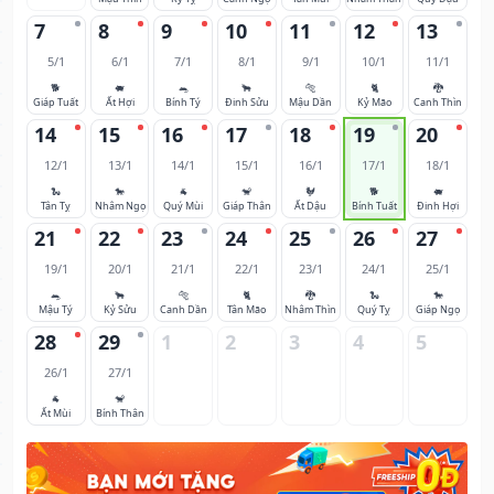
7
8
9
10
11
12
13
5/1
6/1
7/1
8/1
9/1
10/1
11/1
🐕
🐖
🐀
🐂
🐅
🐈
🐉
Giáp Tuất
Ất Hợi
Bính Tý
Đinh Sửu
Mậu Dần
Kỷ Mão
Canh Thìn
14
15
16
17
18
19
20
12/1
13/1
14/1
15/1
16/1
17/1
18/1
🐍
🐎
🐐
🐒
🐓
🐕
🐖
Tân Tỵ
Nhâm Ngọ
Quý Mùi
Giáp Thân
Ất Dậu
Bính Tuất
Đinh Hợi
21
22
23
24
25
26
27
19/1
20/1
21/1
22/1
23/1
24/1
25/1
🐀
🐂
🐅
🐈
🐉
🐍
🐎
Mậu Tý
Kỷ Sửu
Canh Dần
Tân Mão
Nhâm Thìn
Quý Tỵ
Giáp Ngọ
28
29
1
2
3
4
5
26/1
27/1
🐐
🐒
Ất Mùi
Bính Thân